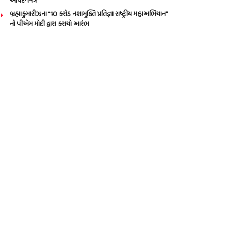
આવેદનપત્ર
બ્રહ્માકુમારીઝના “10 કરોડ નશામુક્તિ પ્રતિજ્ઞા રાષ્ટ્રીય મહાઅભિયાન”
નો પીએમ મોદી દ્વારા કરાયો આરંભ