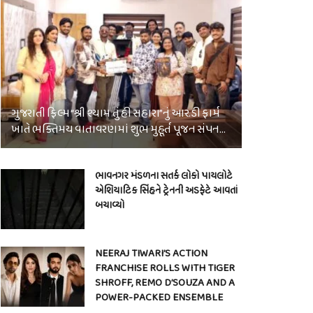
ગુજરાતી ફિલ્મ “શ્રી શ્યામ તું હી સહારા”નું આર.ડી ફાર્મ
ખાતે ભક્તિમય વાતાવરણમાં શુભ મુહૂર્ત પૂજન સંપન…
ભાવનગર મંડળના સતર્ક લોકો પાયલોટે
એશિયાટિક સિંહને ટ્રેનની અડફેટે આવતાં
બચાવ્યો
NEERAJ TIWARI’S ACTION
FRANCHISE ROLLS WITH TIGER
SHROFF, REMO D’SOUZA AND A
POWER-PACKED ENSEMBLE