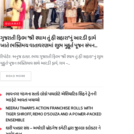
GUJARAT
ગુજરાતી ફિલ્મ “શ્રી શ્યામ તું હી સહારા”નું આર.ડી ફાર્મ
ખાતે ભક્તિમય વાતાવરણમાં શુભ મુહૂર્ત પૂજન સંપન…
રિપોર્ટર: અનુજ ઠાકર. ભવ્ય ગુજરાતી ફિલ્મ “શ્રી શ્યામ તું હી સહારા”નું શુભ
મુહૂર્ત પૂજન ભક્તિભાવ સાથે આર.ડી ફાર્મ, ગામ –...
READ MORE
ભાવનગર મંડળના સતર્ક લોકો પાયલોટે એશિયાટિક સિંહને ટ્રેનની
અડફેટે આવતાં બચાવ્યો
NEERAJ TIWARI’S ACTION FRANCHISE ROLLS WITH
TIGER SHROFF, REMO D’SOUZA AND A POWER-PACKED
ENSEMBLE
ધારી પત્રકાર સંઘ – અમરેલી બ્રોડગેજ કમેટી દ્વારા જીલ્લા કલેકટર ને