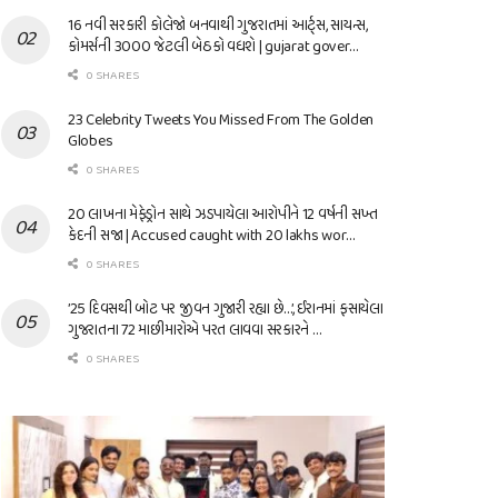
16 નવી સરકારી કોલેજો બનવાથી ગુજરાતમાં આર્ટ્સ, સાયન્સ,
કોમર્સની 3000 જેટલી બેઠકો વધશે | gujarat gover…
0 SHARES
23 Celebrity Tweets You Missed From The Golden
Globes
0 SHARES
20 લાખના મેફેડ્રોન સાથે ઝડપાયેલા આરોપીને 12 વર્ષની સખ્ત
કેદની સજા | Accused caught with 20 lakhs wor…
0 SHARES
’25 દિવસથી બોટ પર જીવન ગુજારી રહ્યા છે…’, ઈરાનમાં ફસાયેલા
ગુજરાતના 72 માછીમારોએ પરત લાવવા સરકારને …
0 SHARES