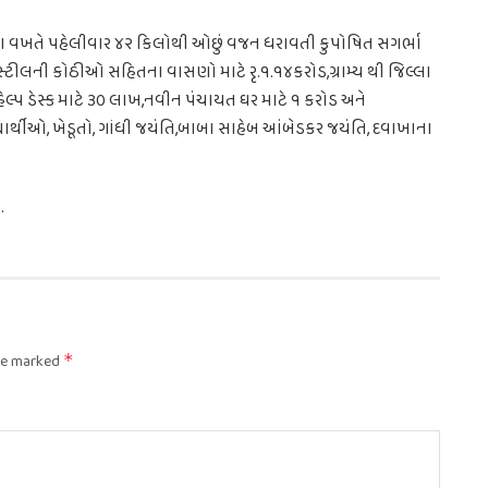
 કે,આ વખતે પહેલીવાર ૪૨ કિલોથી ઓછું વજન ધરાવતી કુપોષિત સગર્ભા
સ્ટીલની કોઠીઓ સહિતના વાસણો માટે રૃ.૧.૧૪કરોડ,ગ્રામ્ય થી જિલ્લા
લ્પ ડેસ્ક માટે ૩૦ લાખ,નવીન પંચાયત ઘર માટે ૧ કરોડ અને
યાર્થીઓ, ખેડૂતો, ગાંધી જયંતિ,બાબા સાહેબ આંબેડકર જયંતિ, દવાખાના
.
are marked
*