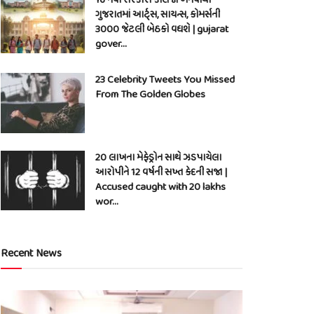
ગુજરાતમાં આર્ટ્સ, સાયન્સ, કોમર્સની
3000 જેટલી બેઠકો વધશે | gujarat
gover…
23 Celebrity Tweets You Missed
From The Golden Globes
20 લાખના મેફેડ્રોન સાથે ઝડપાયેલા
આરોપીને 12 વર્ષની સખ્ત કેદની સજા |
Accused caught with 20 lakhs
wor…
Recent News