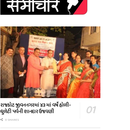
રાજકોટ જીવનનગરમાં ૪૩ માં વર્ષે હોળી-
ધુળેટી પર્વની શાનદાર ઉજવણી
0 SHARES