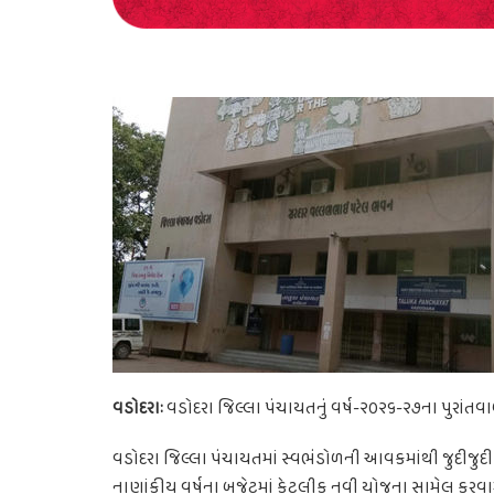
વડોદરાઃ
વડોદરા જિલ્લા પંચાયતનું વર્ષ-૨૦૨૬-૨૭ના પુરાંત
વડોદરા જિલ્લા પંચાયતમાં સ્વભંડોળની આવકમાંથી જુદીજ
નાણાંકીય વર્ષના બજેટમાં કેટલીક નવી યોજના સામેલ કરવામ