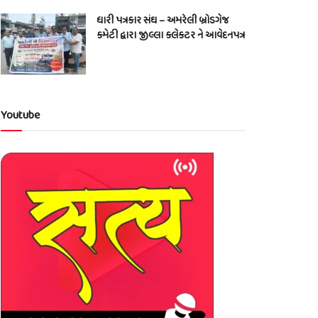
ધારી પત્રકાર સંઘ – અમરેલી બ્રોડગેજ
કમેટી દ્વારા જીલ્લા કલેકટર ને આવેદનપત્ર
Youtube