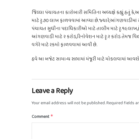
જિલ્લા પંચાયતના કારોબારી સમિતિના અધ્યક્ષે કહ્યું હતું
માટે રૃ.૭૦ લાખ ફાળવવામાં આવ્યા છે.જ્યારે,આંગણવાડીમાં 
પંચાયત સુધીના પદાધિકારીઓ માટે તાલીમ માટે રૃ.૧૯લાખ,હે
આંગણવાડી માટે ૨ કરોડ,રિનોવેશન માટે રૃ.૨ કરોડ તેમજ વિદ્
વગેરે માટે રકમો ફાળવવામાં આવી છે.
હવે આ બજેટ સામાન્ય સભામાં મંજૂરી માટે મોકલવામાં આવશે
Leave a Reply
Your email address will not be published.
Required fields 
Comment
*