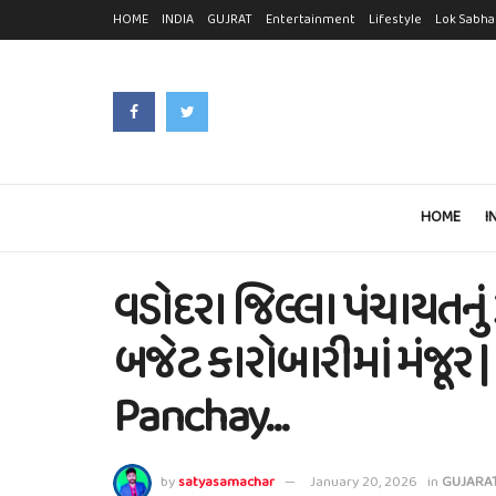
HOME
INDIA
GUJRAT
Entertainment
Lifestyle
Lok Sabha
HOME
I
વડોદરા જિલ્લા પંચાયતનું 3
બજેટ કારોબારીમાં મંજૂર 
Panchay…
by
satyasamachar
January 20, 2026
in
GUJARA