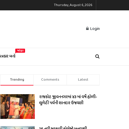
Thursday, August 6, 2026
Login
ઓફર
પત્રકાર બનો
Trending
Comments
Latest
રાજકોટ જીવનનગરમાં ૪૩ માં વર્ષે હોળી-
ધુળેટી પર્વની શાનદાર ઉજવણી
16 નવી સરકારી કોલેજો બનવાથી