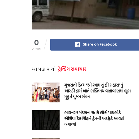
0
Share on Facebook
VIEWS
આ પણ વાંચો
ટ્રેન્ડિંગ સમાચાર
ગુજરાતી ફિલ્મ “શ્રી શ્યામ તું હી સહારા”નું
આર.ડી ફાર્મ ખાતે ભક્તિમય વાતાવરણમાં શુભ
મુહૂર્ત પૂજન સંપન…
ભાવનગર મંડળના સતર્ક લોકો પાયલોટે
એશિયાટિક સિંહને ટ્રેનની અડફેટે આવતાં
બચાવ્યો