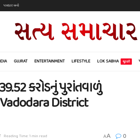
પત્રકાર બનો
NDIA
GUJRAT
ENTERTAINMENT
LIFESTYLE
LOK SABHA
ચૂંટણી
9.52 કરોડનું પુરાંતવાળું
| Vadodara District
0
A
T
Reading Time: 1 min read
A