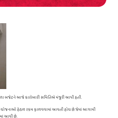
વાળા બજેટને આજે કારોબારી સમિતિએ મંજૂરી આપી હતી.
ુદી યોજનાઓ હેઠળ રકમ ફાળવવામાં આવતી હોય છે.જેમાં આગામી
ાં આવી છે.