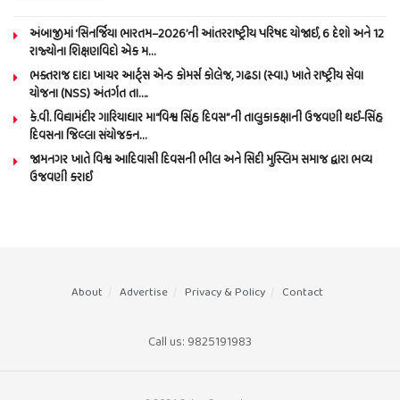
અંબાજીમાં ‘સિનર્જિયા ભારતમ–2026’ની આંતરરાષ્ટ્રીય પરિષદ યોજાઈ, 6 દેશો અને 12
રાજ્યોના શિક્ષણવિદો એક મ…
ભક્તરાજ દાદા ખાચર આર્ટ્સ એન્ડ કોમર્સ કોલેજ, ગઢડા (સ્વા.) ખાતે રાષ્ટ્રીય સેવા
યોજના (NSS) અંતર્ગત તા….
કે.વી. વિદ્યામંદીર ગારિયાધાર મા“વિશ્વ સિંહ દિવસ”ની તાલુકાકક્ષાની ઉજવણી થઈ-સિંહ
દિવસના જિલ્લા સંયોજકન…
જામનગર ખાતે વિશ્વ આદિવાસી દિવસની ભીલ અને સિદી મુસ્લિમ સમાજ દ્વારા ભવ્ય
ઉજવણી કરાઈ
About
Advertise
Privacy & Policy
Contact
Call us: 9825191983