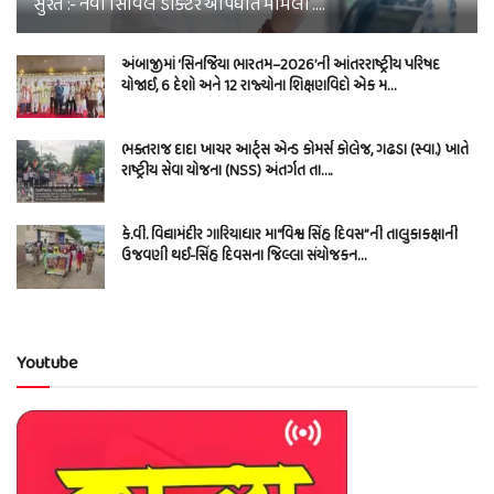
સુરત :- નવી સિવિલ ડોક્ટર આપઘાત મામલો ….
અંબાજીમાં ‘સિનર્જિયા ભારતમ–2026’ની આંતરરાષ્ટ્રીય પરિષદ
યોજાઈ, 6 દેશો અને 12 રાજ્યોના શિક્ષણવિદો એક મ…
ભક્તરાજ દાદા ખાચર આર્ટ્સ એન્ડ કોમર્સ કોલેજ, ગઢડા (સ્વા.) ખાતે
રાષ્ટ્રીય સેવા યોજના (NSS) અંતર્ગત તા….
કે.વી. વિદ્યામંદીર ગારિયાધાર મા“વિશ્વ સિંહ દિવસ”ની તાલુકાકક્ષાની
ઉજવણી થઈ-સિંહ દિવસના જિલ્લા સંયોજકન…
Youtube