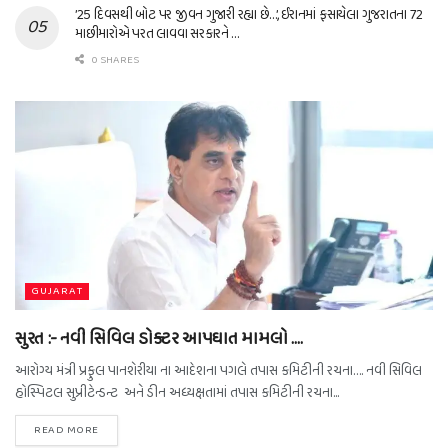
’25 દિવસથી બોટ પર જીવન ગુજારી રહ્યા છે…’, ઈરાનમાં ફસાયેલા ગુજરાતના 72
માછીમારોએ પરત લાવવા સરકારને …
0 SHARES
GUJARAT
સુરત :- નવી સિવિલ ડોક્ટર આપઘાત મામલો ….
આરોગ્ય મંત્રી પ્રફુલ પાનશેરીયા ના આદેશના પગલે તપાસ કમિટીની રચના…. નવી સિવિલ
હોસ્પિટલ સુપ્રીટેન્ડન્ટ અને ડીન અધ્યક્ષતામાં તપાસ કમિટીની રચના...
READ MORE