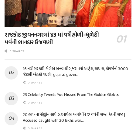
રાજકોટ જીવનનગરમાં ૪૩ માં વર્ષે હોળી-ધુળેટી
પર્વની શાનદાર ઉજવણી
0 SHARES
16 નવી સરકારી કોલેજો બનવાથી ગુજરાતમાં આર્ટ્સ, સાયન્સ, કોમર્સની 3000
જેટલી બેઠકો વધશે | gujarat gover…
0 SHARES
23 Celebrity Tweets You Missed From The Golden Globes
0 SHARES
20 લાખના મેફેડ્રોન સાથે ઝડપાયેલા આરોપીને 12 વર્ષની સખ્ત કેદની સજા |
Accused caught with 20 lakhs wor…
0 SHARES