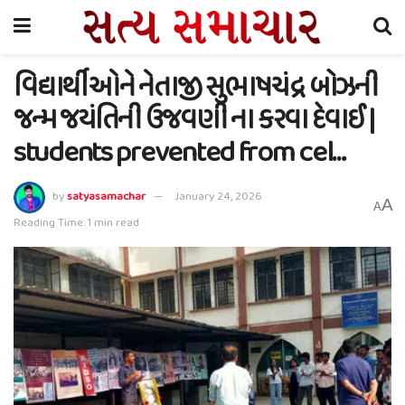
વિદ્યાર્થીઓને નેતાજી સુભાષચંદ્ર બોઝની
જન્મ જયંતિની ઉજવણી ના કરવા દેવાઈ |
students prevented from cel…
by
satyasamachar
January 24, 2026
A
A
Reading Time: 1 min read