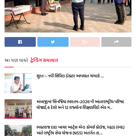
આ પણ વાંચો
ટ્રેન્ડિંગ સમાચાર
સુરત :- નવી સિવિલ ડોક્ટર આપઘાત મામલો ….
અંબાજીમાં ‘સિનર્જિયા ભારતમ–2026’ની આંતરરાષ્ટ્રીય પરિષદ
યોજાઈ, 6 દેશો અને 12 રાજ્યોના શિક્ષણવિદો એક મ…
ભક્તરાજ દાદા ખાચર આર્ટ્સ એન્ડ કોમર્સ કોલેજ, ગઢડા (સ્વા.)
ખાતે રાષ્ટ્રીય સેવા યોજના (NSS) અંતર્ગત તા….