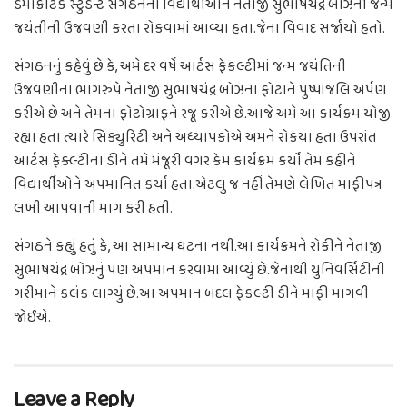
ડેમોક્રેટિક સ્ટુડન્ટ સંગઠનના વિદ્યાર્થીઓને નેતાજી સુભાષચંદ્ર બોઝની જન્મ
જયંતીની ઉજવણી કરતા રોકવામાં આવ્યા હતા.જેના વિવાદ સર્જાયો હતો.
સંગઠનનું કહેવું છે કે, અમે દર વર્ષે આર્ટસ ફેકલ્ટીમાં જન્મ જયંતિની
ઉજવણીના ભાગરુપે નેતાજી સુભાષચંદ્ર બોઝના ફોટાને પુષ્પાંજલિ અર્પણ
કરીએ છે અને તેમના ફોટોગ્રાફને રજૂ કરીએ છે.આજે અમે આ કાર્યક્રમ યોજી
રહ્યા હતા ત્યારે સિક્યુરિટી અને અધ્યાપકોએ અમને રોકયા હતા ઉપરાંત
આર્ટસ ફેક્લ્ટીના ડીને તમે મંજૂરી વગર કેમ કાર્યક્રમ કર્યો તેમ કહીને
વિદ્યાર્થીઓને અપમાનિત કર્યા હતા.એટલું જ નહીં તેમણે લેખિત માફીપત્ર
લખી આપવાની માગ કરી હતી.
સંગઠને કહ્યું હતું કે, આ સામાન્ય ઘટના નથી.આ કાર્યક્રમને રોકીને નેતાજી
સુભાષચંદ્ર બોઝનું પણ અપમાન કરવામાં આવ્યું છે.જેનાથી યુનિવર્સિટીની
ગરીમાને કલંક લાગ્યું છે.આ અપમાન બદલ ફેકલ્ટી ડીને માફી માગવી
જોઈએ.
Leave a Reply