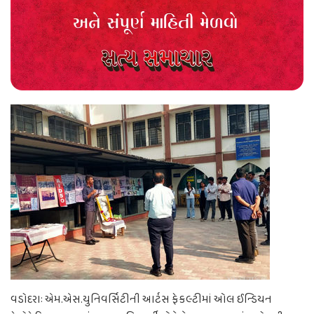
વડોદરાઃ એમ.એસ.યુનિવર્સિટીની આર્ટસ ફેકલ્ટીમાં ઓલ ઈન્ડિયન