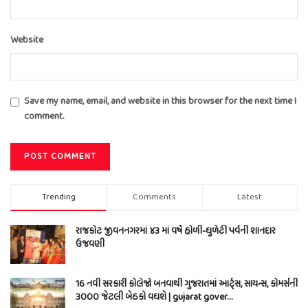
Website
Save my name, email, and website in this browser for the next time I
comment.
Trending
Comments
Latest
રાજકોટ જીવનનગરમાં ૪૩ માં વર્ષે હોળી-ધુળેટી પર્વની શાનદાર
ઉજવણી
16 નવી સરકારી કોલેજો બનવાથી ગુજરાતમાં આર્ટ્સ, સાયન્સ, કોમર્સની
3000 જેટલી બેઠકો વધશે | gujarat gover…