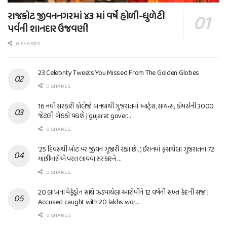
રાજકોટ જીવનનગરમાં ૪૩ માં વર્ષે હોળી-ધુળેટી
પર્વની શાનદાર ઉજવણી
0 SHARES
23 Celebrity Tweets You Missed From The Golden Globes
0 SHARES
16 નવી સરકારી કોલેજો બનવાથી ગુજરાતમાં આર્ટ્સ, સાયન્સ, કોમર્સની 3000
જેટલી બેઠકો વધશે | gujarat gover…
0 SHARES
’25 દિવસથી બોટ પર જીવન ગુજારી રહ્યા છે…’, ઈરાનમાં ફસાયેલા ગુજરાતના 72
માછીમારોએ પરત લાવવા સરકારને …
0 SHARES
20 લાખના મેફેડ્રોન સાથે ઝડપાયેલા આરોપીને 12 વર્ષની સખ્ત કેદની સજા |
Accused caught with 20 lakhs wor…
0 SHARES