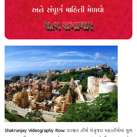
Shatrunjay Videography Row:
શાશ્વત તીર્થ શેત્રુંજય મહાતીર્થમાં મૂળ