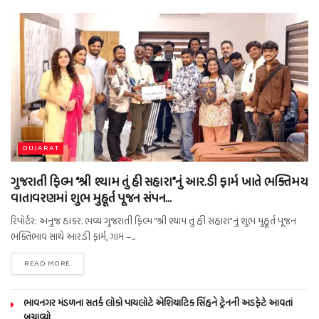
GUJARAT
ગુજરાતી ફિલ્મ “શ્રી શ્યામ તું હી સહારા”નું આર.ડી ફાર્મ ખાતે ભક્તિમય
વાતાવરણમાં શુભ મુહૂર્ત પૂજન સંપન…
રિપોર્ટર: અનુજ ઠાકર. ભવ્ય ગુજરાતી ફિલ્મ “શ્રી શ્યામ તું હી સહારા”નું શુભ મુહૂર્ત પૂજન
ભક્તિભાવ સાથે આર.ડી ફાર્મ, ગામ –...
READ MORE
ભાવનગર મંડળના સતર્ક લોકો પાયલોટે એશિયાટિક સિંહને ટ્રેનની અડફેટે આવતાં
બચાવ્યો