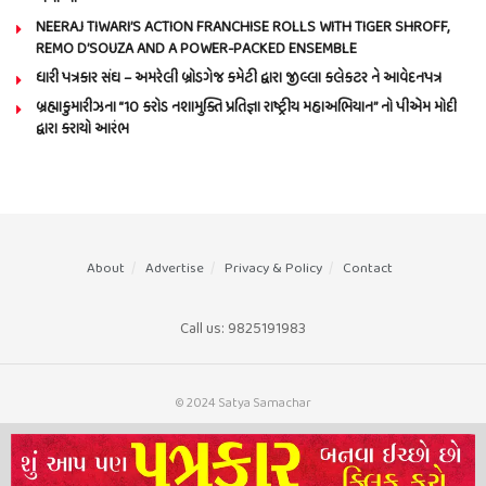
NEERAJ TIWARI’S ACTION FRANCHISE ROLLS WITH TIGER SHROFF,
REMO D’SOUZA AND A POWER-PACKED ENSEMBLE
ધારી પત્રકાર સંઘ – અમરેલી બ્રોડગેજ કમેટી દ્વારા જીલ્લા કલેકટર ને આવેદનપત્ર
બ્રહ્માકુમારીઝના “10 કરોડ નશામુક્તિ પ્રતિજ્ઞા રાષ્ટ્રીય મહાઅભિયાન” નો પીએમ મોદી
દ્વારા કરાયો આરંભ
About
Advertise
Privacy & Policy
Contact
Call us: 9825191983
© 2024 Satya Samachar