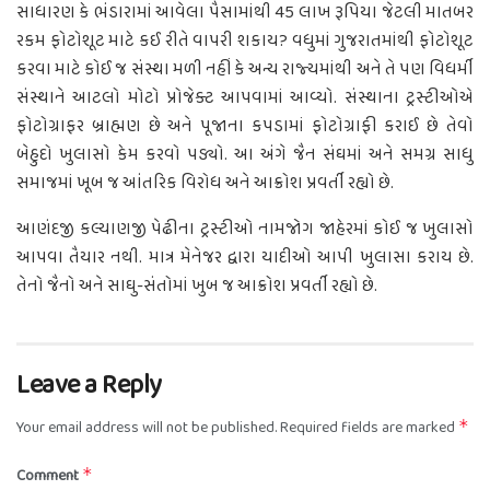
સાધારણ કે ભંડારામાં આવેલા પૈસામાંથી 45 લાખ રૂપિયા જેટલી માતબર
રકમ ફોટોશૂટ માટે કઈ રીતે વાપરી શકાય? વધુમાં ગુજરાતમાંથી ફોટોશૂટ
કરવા માટે કોઈ જ સંસ્થા મળી નહીં કે અન્ય રાજ્યમાંથી અને તે પણ વિધર્મી
સંસ્થાને આટલો મોટો પ્રોજેક્ટ આપવામાં આવ્યો. સંસ્થાના ટ્રસ્ટીઓએ
ફોટોગ્રાફર બ્રાહ્મણ છે અને પૂજાના કપડામાં ફોટોગ્રાફી કરાઈ છે તેવો
બેહુદો ખુલાસો કેમ કરવો પડ્યો. આ અંગે જૈન સંઘમાં અને સમગ્ર સાધુ
સમાજમાં ખૂબ જ આંતરિક વિરોધ અને આક્રોશ પ્રવર્તી રહ્યો છે.
આણંદજી કલ્યાણજી પેઢીના ટ્રસ્ટીઓ નામજોગ જાહેરમાં કોઈ જ ખુલાસો
આપવા તૈયાર નથી. માત્ર મેનેજર દ્વારા યાદીઓ આપી ખુલાસા કરાય છે.
તેનો જૈનો અને સાઘુ-સંતોમાં ખુબ જ આક્રોશ પ્રવર્તી રહ્યો છે.
Leave a Reply
Your email address will not be published.
Required fields are marked
*
Comment
*