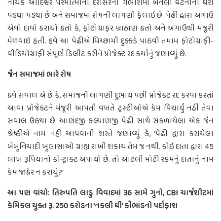
નાયક આદિશ્વર પરમાત્માના દેરાસરના ગભારામાં બનેલી ઘટનાના ઘેરા
પડઘા પડ્યા છે અને સમાજમાં રોષની લાગણી ફેલાઇ છે. પેઢી દ્વારા અગાઉ
એવો દાવો કરાયો હતો કે, ફોટોગ્રાફર બ્રાહ્મણ હતો અને અગાઉથી મંજૂરી
મેળવાઇ હતી. હવે આ પેઢીએ મિચ્છામી દુક્કડં પાઠવી તમામ ફોટોગ્રાફી-
વીડિયોગ્રાફી સંપૂર્ણ ડિલીટ કરીને પ્રોજેક્ટ રદ કર્યાનું જણાવ્યું છે.
જૈન સમાજમાં ભારે રોષ
હવે સવાલ એ છે કે, સમાજની લાગણી દુભાય પછી પ્રોજેક્ટ રદ કરવા કરતાં
આવા પ્રોજેક્ટને મંજૂરી આપતી વખતે ટ્રસ્ટીઓએ કેમ વિચાર્યું નહીં તેવા
સવાલ ઉઠ્યા છે. આણંદજી કલ્યાણજી પેઢી સાથે સંકળાયેલા એક જૈન
શ્રેષ્ઠીએ નામ નહીં આપવાની શરતે જણાવ્યું કે, ‘પેઢી દ્વારા કરાયેલા
બેબુનિયાદી ખુલાસાઓ ગ્રાહ્ય રાખી શકાય તેમ જ નથી. કોઇ દાતા દ્વારા 45
લાખ રૂપિયાનો કોન્ટ્રાક્ટ અપાયો છે. તો આટલી મોટી રકમનું દાતાનું નામ
કેમ જાહેર ન કરાયું?’
આ પણ વાંચો: તિરુપતિ લાડુ વિવાદમાં 36 સામે ગુનો, CBI ચાર્જશીટમાં
કેમિકલ યુક્ત રૂ. 250 કરોડના ‘નકલી ઘી’ કૌભાંડનો પર્દાફાશ