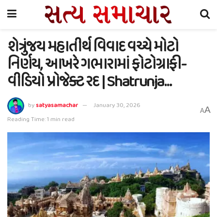
શેત્રુંજય મહાતીર્થ વિવાદ વચ્ચે મોટો
નિર્ણય, આખરે ગભારામાં ફોટોગ્રાફી-
વીડિયો પ્રોજેક્ટ રદ | Shatrunja…
by
satyasamachar
January 30, 2026
A
A
Reading Time: 1 min read