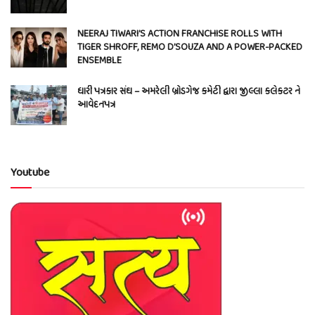
NEERAJ TIWARI’S ACTION FRANCHISE ROLLS WITH
TIGER SHROFF, REMO D’SOUZA AND A POWER-PACKED
ENSEMBLE
ધારી પત્રકાર સંઘ – અમરેલી બ્રોડગેજ કમેટી દ્વારા જીલ્લા કલેકટર ને
આવેદનપત્ર
Youtube