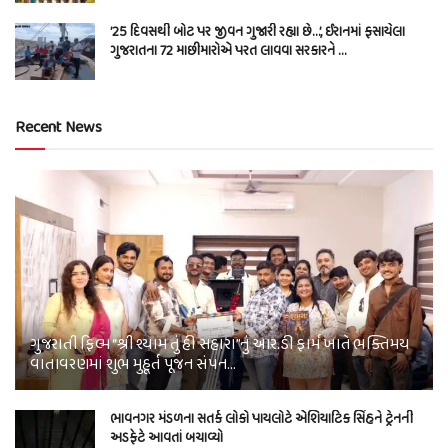
’25 દિવસથી બોટ પર જીવન ગુજારી રહ્યા છે…’, ઈરાનમાં ફસાયેલા
ગુજરાતના 72 માછીમારોએ પરત લાવવા સરકારને …
Recent News
ગુજરાતી ફિલ્મ “શ્રી શ્યામ તું હી સહારા”નું આર.ડી ફાર્મ ખાતે ભક્તિમય
વાતાવરણમાં શુભ મુહૂર્ત પૂજન સંપન…
ભાવનગર મંડળના સતર્ક લોકો પાયલોટે એશિયાટિક સિંહને ટ્રેનની
અડફેટે આવતાં બચાવ્યો