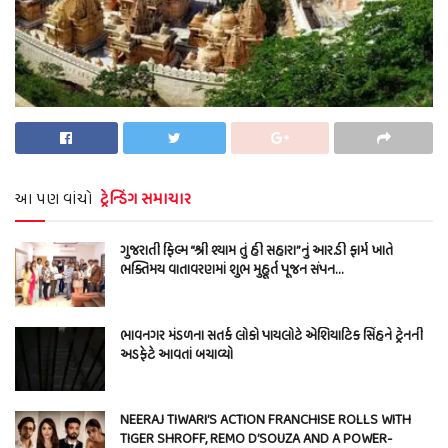
આ પણ વાંચો
ટ્રેન્ડિંગ સમાચાર
ગુજરાતી ફિલ્મ “શ્રી શ્યામ તું હી સહારા”નું આર.ડી ફાર્મ ખાતે
ભક્તિમય વાતાવરણમાં શુભ મુહૂર્ત પૂજન સંપન…
ભાવનગર મંડળના સતર્ક લોકો પાયલોટે એશિયાટિક સિંહને ટ્રેનની
અડફેટે આવતાં બચાવ્યો
NEERAJ TIWARI’S ACTION FRANCHISE ROLLS WITH
TIGER SHROFF, REMO D’SOUZA AND A POWER-