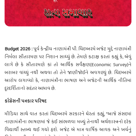
Budget 2026 :
પૂર્વ કેન્દ્રીય નાણામંત્રી પી. ચિદમ્બરમે બજેટ મુદ્દે નાણામંત્રી
નિર્મલા સીતારમણ પર નિશાન સાધ્યું છે. તેમણે કટાક્ષ કરતાં કહ્યું કે, એવું
લાગે છે કે સીતારમણે કાં તો આર્થિક સર્વેક્ષણ(Economic Survey)ને
બરાબર વાંચ્યું નથી અથવા તો તેને જાણીજોઈને અવગણ્યું છે. ચિદમ્બરમે
આરોપ લગાવ્યો કે, નાણામંત્રીના ભાષણ અને બજેટની આર્થિક નીતિમાં
દૂરદર્શિતાનો સદંતર અભાવ છે.
કોંગ્રેસની પત્રકાર પરિષદ
મીડિયા સાથે વાત કરતાં ચિદમ્બરમે સરકારને ઘેરતાં કહ્યું, “આજે સંસદમાં
નાણામંત્રીના ભાષણમાં જે કંઈ સાંભળવા મળ્યું તેનાથી અર્થશાસ્ત્રનો દરેક
વિદ્યાર્થી સ્તબ્ધ થઈ ગયો હશે. બજેટ એ માત્ર વાર્ષિક આવક અને ખર્ચનું