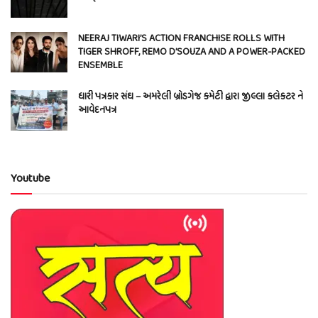
NEERAJ TIWARI’S ACTION FRANCHISE ROLLS WITH
TIGER SHROFF, REMO D’SOUZA AND A POWER-PACKED
ENSEMBLE
ધારી પત્રકાર સંઘ – અમરેલી બ્રોડગેજ કમેટી દ્વારા જીલ્લા કલેકટર ને
આવેદનપત્ર
Youtube