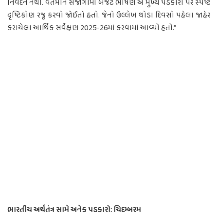
નિવેદન નથી. વર્તમાન સંજોગોમાં બજેટ ભાષણે એ મુખ્ય પડકારો પર સ્પષ્ટ
દૃષ્ટિકોણ રજૂ કરવો જોઈતો હતો. જેનો ઉલ્લેખ થોડા દિવસો પહેલા જાહેર
કરાયેલા આર્થિક સર્વેક્ષણ 2025-26માં કરવામાં આવ્યો હતો.”
ભારતીય અર્થતંત્ર સામે અનેક પડકારો: ચિદમ્બરમ