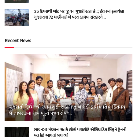
’25 દિવસથી બોટ પર જીવન ગુજારી રહ્યા છે…’, ઈરાનમાં ફસાયેલા
ગુજરાતના 72 માછીમારોએ પરત લાવવા સરકારને …
Recent News
ગુજરાતી ફિલ્મ “શ્રી શ્યામ તું હી સહારા”નું આર.ડી ફાર્મ ખાતે ભક્તિમય
વાતાવરણમાં શુભ મુહૂર્ત પૂજન સંપન…
ભાવનગર મંડળના સતર્ક લોકો પાયલોટે એશિયાટિક સિંહને ટ્રેનની
અડફેટે આવતાં બચાવ્યો