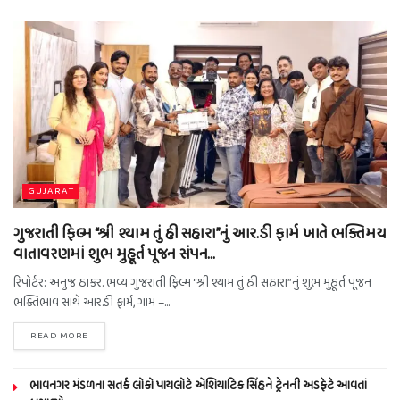
GUJARAT
ગુજરાતી ફિલ્મ “શ્રી શ્યામ તું હી સહારા”નું આર.ડી ફાર્મ ખાતે ભક્તિમય
વાતાવરણમાં શુભ મુહૂર્ત પૂજન સંપન…
રિપોર્ટર: અનુજ ઠાકર. ભવ્ય ગુજરાતી ફિલ્મ “શ્રી શ્યામ તું હી સહારા”નું શુભ મુહૂર્ત પૂજન
ભક્તિભાવ સાથે આર.ડી ફાર્મ, ગામ –...
READ MORE
ભાવનગર મંડળના સતર્ક લોકો પાયલોટે એશિયાટિક સિંહને ટ્રેનની અડફેટે આવતાં