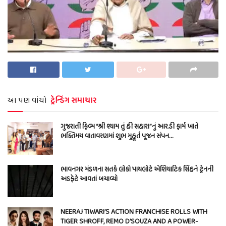
આ પણ વાંચો
ટ્રેન્ડિંગ સમાચાર
ગુજરાતી ફિલ્મ “શ્રી શ્યામ તું હી સહારા”નું આર.ડી ફાર્મ ખાતે
ભક્તિમય વાતાવરણમાં શુભ મુહૂર્ત પૂજન સંપન…
ભાવનગર મંડળના સતર્ક લોકો પાયલોટે એશિયાટિક સિંહને ટ્રેનની
અડફેટે આવતાં બચાવ્યો
NEERAJ TIWARI’S ACTION FRANCHISE ROLLS WITH
TIGER SHROFF, REMO D’SOUZA AND A POWER-