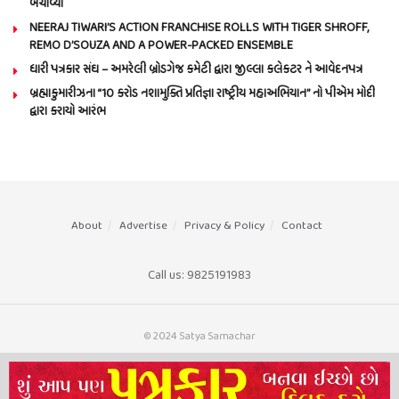
બચાવ્યો
NEERAJ TIWARI’S ACTION FRANCHISE ROLLS WITH TIGER SHROFF,
REMO D’SOUZA AND A POWER-PACKED ENSEMBLE
ધારી પત્રકાર સંઘ – અમરેલી બ્રોડગેજ કમેટી દ્વારા જીલ્લા કલેકટર ને આવેદનપત્ર
બ્રહ્માકુમારીઝના “10 કરોડ નશામુક્તિ પ્રતિજ્ઞા રાષ્ટ્રીય મહાઅભિયાન” નો પીએમ મોદી
દ્વારા કરાયો આરંભ
About
Advertise
Privacy & Policy
Contact
Call us: 9825191983
© 2024 Satya Samachar