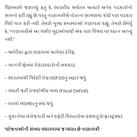
ચિદમ્બરમે જણાવ્યું હતું કે, ભારતીય અર્થતંત્ર અત્યારે અનેક પડકારોનો
સામનો કરી રહ્યું છે, પરંતુ નાણામંત્રીએ પોતાના ભાષણમાં કોઈ પણ પડકાર
વિશે વાત કરી નથી. તેમણે મુખ્ય સમસ્યાઓ ગણાવતાં કહ્યું: તેમણે ઉમેર્યું
કે, “નાણામંત્રીએ આ ગંભીર મુદ્દાઓમાંથી એક પણ વિષય પર ધ્યાન આપ્યું
નથી.”
– અમેરિકા દ્વારા લાદવામાં આવેલા ટેરિફ.
– ખાનગી ક્ષેત્રમાં રોકાણકારોની ખચકાટ.
– ભારતમાંથી વિદેશી રોકાણ(FDI)નું બહાર જવું.
– વધતી જતી રાજકોષીય ખાધ (Fiscal Deficit).
– લાખો MSMEsનું બંધ થવું.
– યુવાનોમાં બેરોજગારી અને શહેરી વિસ્તારોમાં કથળતું ઇન્ફ્રાસ્ટ્રક્ચર.
‘યોજનાઓની સંખ્યા વધારવામાં જ વ્યસ્ત છે નાણામંત્રી’