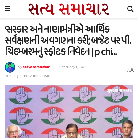
‘સરકાર અને નાણામંત્રીએ આર્થિક
સર્વેક્ષણની અવગણના કરી’, બજેટ પર પી.
ચિદમ્બરમનું સ્ફોટક નિવેદન | p chi…
by
satyasamachar
February 1, 2026
A
A
Reading Time: 2 mins read