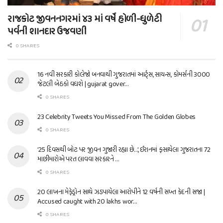
રાજકોટ જીવનનગરમાં ૪૩ માં વર્ષે હોળી-ધુળેટી
પર્વની શાનદાર ઉજવણી
0 SHARES
16 નવી સરકારી કોલેજો બનવાથી ગુજરાતમાં આર્ટ્સ, સાયન્સ, કોમર્સની 3000
જેટલી બેઠકો વધશે | gujarat gover…
0 SHARES
23 Celebrity Tweets You Missed From The Golden Globes
0 SHARES
’25 દિવસથી બોટ પર જીવન ગુજારી રહ્યા છે…’, ઈરાનમાં ફસાયેલા ગુજરાતના 72
માછીમારોએ પરત લાવવા સરકારને …
0 SHARES
20 લાખના મેફેડ્રોન સાથે ઝડપાયેલા આરોપીને 12 વર્ષની સખ્ત કેદની સજા |
Accused caught with 20 lakhs wor…
0 SHARES