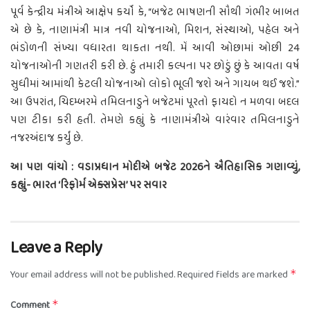
પૂર્વ કેન્દ્રીય મંત્રીએ આક્ષેપ કર્યો કે, “બજેટ ભાષણની સૌથી ગંભીર બાબત
એ છે કે, નાણામંત્રી માત્ર નવી યોજનાઓ, મિશન, સંસ્થાઓ, પહેલ અને
ભંડોળની સંખ્યા વધારતા થાકતા નથી. મેં આવી ઓછામાં ઓછી 24
યોજનાઓની ગણતરી કરી છે. હું તમારી કલ્પના પર છોડું છું કે આવતા વર્ષ
સુધીમાં આમાંથી કેટલી યોજનાઓ લોકો ભૂલી જશે અને ગાયબ થઈ જશે.”
આ ઉપરાંત, ચિદમ્બરમે તમિલનાડુને બજેટમાં પૂરતો ફાયદો ન મળવા બદલ
પણ ટીકા કરી હતી. તેમણે કહ્યું કે નાણામંત્રીએ વારંવાર તમિલનાડુને
નજરઅંદાજ કર્યું છે.
આ પણ વાંચો : વડાપ્રધાન મોદીએ બજેટ 2026ને ઐતિહાસિક ગણાવ્યું,
કહ્યું- ભારત ‘રિફોર્મ એક્સપ્રેસ’ પર સવાર
Leave a Reply
Your email address will not be published.
Required fields are marked
*
Comment
*