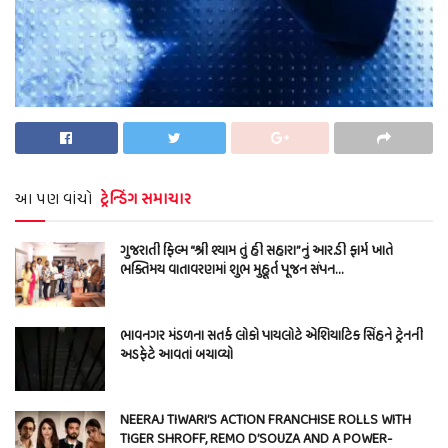
આ પણ વાંચો
ટ્રેન્ડિંગ સમાચાર
ગુજરાતી ફિલ્મ “શ્રી શ્યામ તું હી સહારા”નું આર.ડી ફાર્મ ખાતે
ભક્તિમય વાતાવરણમાં શુભ મુહૂર્ત પૂજન સંપન…
ભાવનગર મંડળના સતર્ક લોકો પાયલોટે એશિયાટિક સિંહને ટ્રેનની
અડફેટે આવતાં બચાવ્યો
NEERAJ TIWARI’S ACTION FRANCHISE ROLLS WITH
TIGER SHROFF, REMO D’SOUZA AND A POWER-