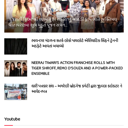
ગુજરાતી ફિલ્મ “શ્રી શ્યામ તું હી સહારા”નું આર.ડી ફાર્મ ખાતે ભક્તિમય
વાતાવરણમાં શુભ મુહૂર્ત પૂજન સંપન…
ભાવનગર મંડળના સતર્ક લોકો પાયલોટે એશિયાટિક સિંહને ટ્રેનની
અડફેટે આવતાં બચાવ્યો
NEERAJ TIWARI’S ACTION FRANCHISE ROLLS WITH
TIGER SHROFF, REMO D’SOUZA AND A POWER-PACKED
ENSEMBLE
ધારી પત્રકાર સંઘ – અમરેલી બ્રોડગેજ કમેટી દ્વારા જીલ્લા કલેકટર ને
આવેદનપત્ર
Youtube