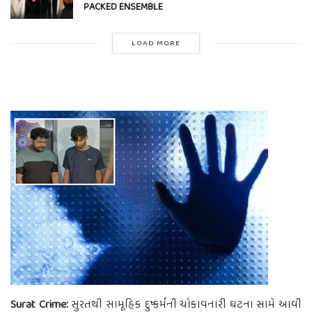
PACKED ENSEMBLE
LOAD MORE
Surat Crime:
સુરતથી સામૂહિક દુષ્કર્મની ચોંકાવનારી ઘટના સામે આવી