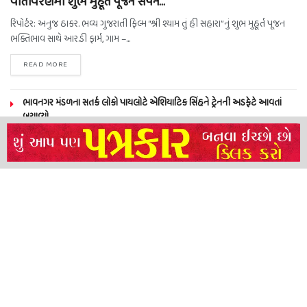
વાતાવરણમાં શુભ મુહૂર્ત પૂજન સંપન…
રિપોર્ટર: અનુજ ઠાકર. ભવ્ય ગુજરાતી ફિલ્મ “શ્રી શ્યામ તું હી સહારા”નું શુભ મુહૂર્ત પૂજન
ભક્તિભાવ સાથે આર.ડી ફાર્મ, ગામ –...
READ MORE
ભાવનગર મંડળના સતર્ક લોકો પાયલોટે એશિયાટિક સિંહને ટ્રેનની અડફેટે આવતાં
બચાવ્યો
NEERAJ TIWARI’S ACTION FRANCHISE ROLLS WITH TIGER SHROFF,
REMO D’SOUZA AND A POWER-PACKED ENSEMBLE
ધારી પત્રકાર સંઘ – અમરેલી બ્રોડગેજ કમેટી દ્વારા જીલ્લા કલેકટર ને આવેદનપત્ર
બ્રહ્માકુમારીઝના “10 કરોડ નશામુક્તિ પ્રતિજ્ઞા રાષ્ટ્રીય મહાઅભિયાન” નો પીએમ મોદી
દ્વારા કરાયો આરંભ
About
Advertise
Privacy & Policy
Contact