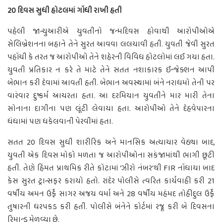
20 દિવસ સુધી હોટલમાં ગોંધી રાખી હતી
પહેલી જાન્યુઆરીએ યુવતીનો જન્મદિવસ હોવાથી આરોપીઓએ
સેલિબ્રેશનના બહાને તેને સુરત આવવા લલચાવી હતી. યુવતી જેવી સુરત
પહોંચી કે તરત જ આરોપીઓ તેને શહેરની વિવિધ હોટલોમાં લઈ ગયા હતા.
યુવતી પ્રતિકાર ન કરે તે માટે તેને સતત નશાકારક ઈન્જેક્શન આપી
બેભાન કરી દેવામાં આવતી હતી. બેભાન અવસ્થામાં બંને નરાધમો તેની પર
વારંવાર દુષ્કર્મ આચરતા હતા. આ દરમિયાન યુવતીને માર મારી તેના
સોનાના દાગીના પણ લૂંટી લેવાયા હતા. આરોપીઓ તેને દેહવેપારના
ધંધામાં પણ ધકેલવાની પેરવીમાં હતા.
સતત 20 દિવસ સુધી શારીરિક અને માનસિક અત્યાચાર વેઠ્યા બાદ,
યુવતી એક દિવસ મોકો મળતા જ આરોપીઓના સકંજામાંથી ભાગી છૂટી
હતી. તેણે હિંમત પ્રાથમિક રીતે કોટામાં ‘ઝીરો નંબર’થી FIR નોંધાયા બાદ
કેસ સુરત ટ્રાન્સફર કરાયો હતો. રાંદેર પોલીસે ત્વરિત કાર્યવાહી કરી 21
વર્ષીય અમન ઉર્ફે સાગર અજય વર્મા અને 28 વર્ષીય મહંમદ તોહીદુલ ઉર્ફે
તુષારની ધરપકડ કરી હતી. પોલીસે બંનેને કોર્ટમાં રજૂ કરી બે દિવસના
રિમાન્ડ મેળવ્યા છે.