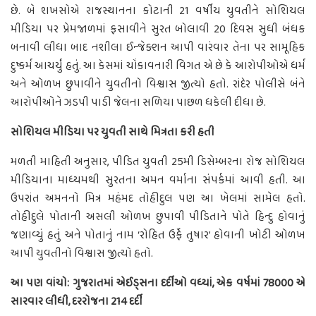
છે. બે શખસોએ રાજસ્થાનના કોટાની 21 વર્ષીય યુવતીને સોશિયલ
મીડિયા પર પ્રેમજાળમાં ફસાવીને સુરત બોલાવી 20 દિવસ સુધી બંધક
બનાવી લીધા બાદ નશીલા ઈન્જેક્શન આપી વારંવાર તેના પર સામૂહિક
દુષ્કર્મ આચર્યું હતું. આ કેસમાં ચોંકાવનારી વિગત એ છે કે આરોપીઓએ ધર્મ
અને ઓળખ છુપાવીને યુવતીનો વિશ્વાસ જીત્યો હતો. રાંદેર પોલીસે બંને
આરોપીઓને ઝડપી પાડી જેલના સળિયા પાછળ ધકેલી દીધા છે.
સોશિયલ મીડિયા પર યુવતી સાથે મિત્રતા કરી હતી
મળતી માહિતી અનુસાર, પીડિત યુવતી 25મી ડિસેમ્બરના રોજ સોશિયલ
મીડિયાના માધ્યમથી સુરતના અમન વર્માના સંપર્કમાં આવી હતી. આ
ઉપરાંત અમનનો મિત્ર મહંમદ તોહીદુલ પણ આ ખેલમાં સામેલ હતો.
તોહીદુલે પોતાની અસલી ઓળખ છુપાવી પીડિતાને પોતે હિન્દુ હોવાનું
જણાવ્યું હતું અને પોતાનું નામ ‘રોહિત ઉર્ફે તુષાર’ હોવાની ખોટી ઓળખ
આપી યુવતીનો વિશ્વાસ જીત્યો હતો.
આ પણ વાંચો: ગુજરાતમાં એઈડ્સના દર્દીઓ વધ્યાં, એક વર્ષમાં 78000 એ
સારવાર લીધી, દરરોજના 214 દર્દી