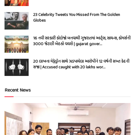
23 Celebrity Tweets You Missed From The Golden
Globes
16 નવી સરકારી કોલેજો બનવાથી ગુજરાતમાં આર્ટ્સ, સાયન્સ, કોમર્સની
3000 જેટલી બેઠકો વધશે | gujarat gover…
20 લાખના મેફેડ્રોન સાથે ઝડપાયેલા આરોપીને 12 વર્ષની સખ્ત કેદની
સજા | Accused caught with 20 lakhs wor…
Recent News