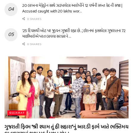
20 લાખના મેફેડ્રોન સાથે ઝડપાયેલા આરોપીને 12 વર્ષની સખ્ત કેદની સજા |
Accused caught with 20 lakhs wor…
0 SHARES
’25 દિવસથી બોટ પર જીવન ગુજારી રહ્યા છે…’, ઈરાનમાં ફસાયેલા ગુજરાતના 72
માછીમારોએ પરત લાવવા સરકારને …
0 SHARES
GUJARAT
ગુજરાતી ફિલ્મ “શ્રી શ્યામ તું હી સહારા”નું આર.ડી ફાર્મ ખાતે ભક્તિમય