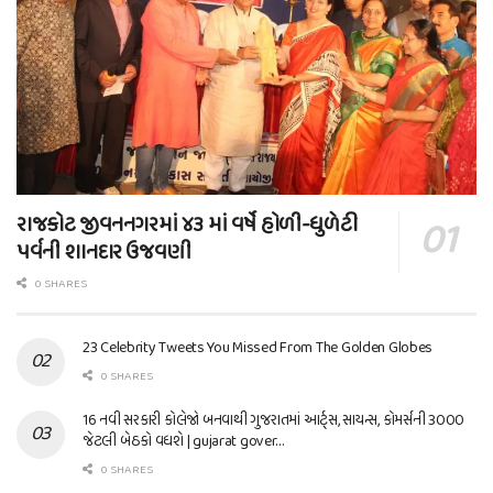
રાજકોટ જીવનનગરમાં ૪૩ માં વર્ષે હોળી-ધુળેટી
પર્વની શાનદાર ઉજવણી
0 SHARES
23 Celebrity Tweets You Missed From The Golden Globes
0 SHARES
16 નવી સરકારી કોલેજો બનવાથી ગુજરાતમાં આર્ટ્સ, સાયન્સ, કોમર્સની 3000
જેટલી બેઠકો વધશે | gujarat gover…
0 SHARES