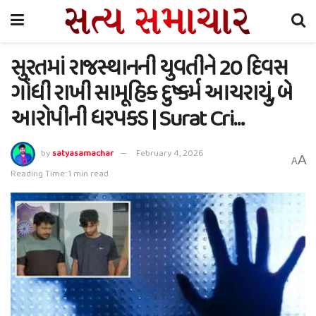
સુરતમાં રાજસ્થાનની યુવતીને 20 દિવસ
ગોંધી રાખી સામૂહિક દુષ્કર્મ આચરાયું, બે
આરોપીની ધરપકડ | Surat Cri…
by
satyasamachar
February 4, 2026
A
A
Reading Time: 1 min read