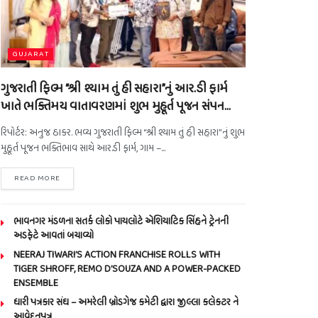
GUJARAT
ગુજરાતી ફિલ્મ “શ્રી શ્યામ તું હી સહારા”નું આર.ડી ફાર્મ
ખાતે ભક્તિમય વાતાવરણમાં શુભ મુહૂર્ત પૂજન સંપન…
રિપોર્ટર: અનુજ ઠાકર. ભવ્ય ગુજરાતી ફિલ્મ “શ્રી શ્યામ તું હી સહારા”નું શુભ
મુહૂર્ત પૂજન ભક્તિભાવ સાથે આર.ડી ફાર્મ, ગામ –...
READ MORE
ભાવનગર મંડળના સતર્ક લોકો પાયલોટે એશિયાટિક સિંહને ટ્રેનની
અડફેટે આવતાં બચાવ્યો
NEERAJ TIWARI’S ACTION FRANCHISE ROLLS WITH
TIGER SHROFF, REMO D’SOUZA AND A POWER-PACKED
ENSEMBLE
ધારી પત્રકાર સંઘ – અમરેલી બ્રોડગેજ કમેટી દ્વારા જીલ્લા કલેકટર ને
આવેદનપત્ર