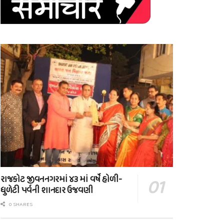
રાજકોટ જીવનનગરમાં ૪૩ માં વર્ષે હોળી-
ધુળેટી પર્વની શાનદાર ઉજવણી
0 SHARES