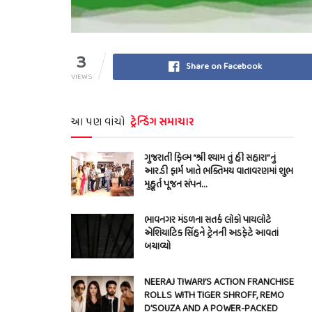
3
Share on Facebook
VIEWS
આ પણ વાંચો
ટ્રેન્ડિંગ સમાચાર
ગુજરાતી ફિલ્મ “શ્રી શ્યામ તું હી સહારા”નું
આર.ડી ફાર્મ ખાતે ભક્તિમય વાતાવરણમાં શુભ
મુહૂર્ત પૂજન સંપન…
ભાવનગર મંડળના સતર્ક લોકો પાયલોટે
એશિયાટિક સિંહને ટ્રેનની અડફેટે આવતાં
બચાવ્યો
NEERAJ TIWARI’S ACTION FRANCHISE
ROLLS WITH TIGER SHROFF, REMO
D’SOUZA AND A POWER-PACKED