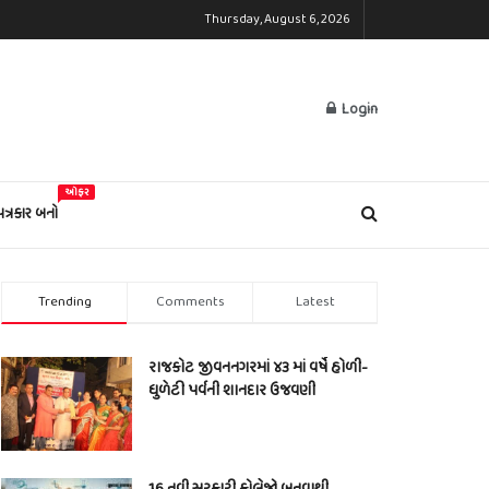
Thursday, August 6, 2026
Login
ઓફર
પત્રકાર બનો
Trending
Comments
Latest
રાજકોટ જીવનનગરમાં ૪૩ માં વર્ષે હોળી-
ધુળેટી પર્વની શાનદાર ઉજવણી
16 નવી સરકારી કોલેજો બનવાથી