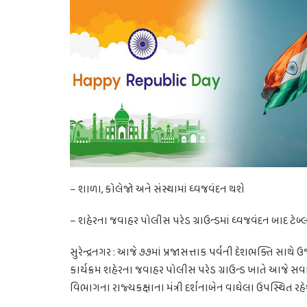
– શાળા, કોલેજો અને સંસ્થામાં ધ્વજવંદન થશે
– શહેરના જવાહર પોલીસ પરેડ ગ્રાઉન્ડમાં ધ્વજવંદન બાદ ટેબ્લો
સુરેન્દ્રનગર : આજે ૭૭માં પ્રજાસત્તાક પર્વની દેશભક્તિ સાથે 
કાર્યક્રમ શહેરના જવાહર પોલીસ પરેડ ગ્રાઉન્ડ ખાતે આજે સવા
વિભાગના રાજ્યકક્ષાના મંત્રી દર્શનાબેન વાઘેલા ઉપસ્થિત રહ