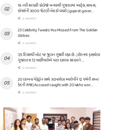
16 નવી સરકારી કોલેજો બનવાથી ગુજરાતમાં આર્ટ્સ, સાયન્સ,
કોમર્સની 3000 જેટલી બેઠકો વધશે | gujarat gover…
0 SHARES
23 Celebrity Tweets You Missed From The Golden
Globes
0 SHARES
’25 દિવસથી બોટ પર જીવન ગુજારી રહ્યા છે…’, ઈરાનમાં ફસાયેલા
ગુજરાતના 72 માછીમારોએ પરત લાવવા સરકારને …
0 SHARES
20 લાખના મેફેડ્રોન સાથે ઝડપાયેલા આરોપીને 12 વર્ષની સખ્ત
કેદની સજા | Accused caught with 20 lakhs wor…
0 SHARES