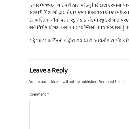
જ્યારે ધ્વજવંદન બાદ મંત્રી દ્વારા પરેડનું નિરીક્ષણ કરવામ
સરકારી વિભાગો દ્વારા તૈયાર કરવામાં આવેલા આકર્ષક ટેબ્લો
દેશભક્તિના ગીતો પર સાંસ્કૃતિક કાર્યક્રમો રજૂ કરી વાતાવરણન
અને વિશેષ યોગદાન આપનાર વ્યક્તિઓ તેમજ સંસ્થાઓનું પણ 
શહેરમાં દેશભક્તિનો માહોલ છવાયો છે. આવતીકાલ સોમવારે શ
Leave a Reply
Your email address will not be published.
Required fields 
Comment
*