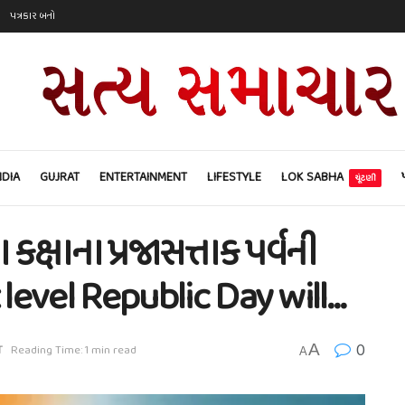
પત્રકાર બનો
NDIA
GUJRAT
ENTERTAINMENT
LIFESTYLE
LOK SABHA
ચૂંટણી
 કક્ષાના પ્રજાસત્તાક પર્વની
 level Republic Day will…
0
A
T
Reading Time: 1 min read
A