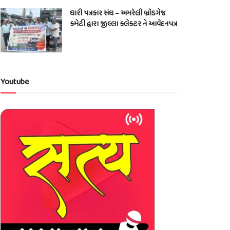
ધારી પત્રકાર સંઘ – અમરેલી બ્રોડગેજ
કમેટી દ્વારા જીલ્લા કલેકટર ને આવેદનપત્ર
Youtube