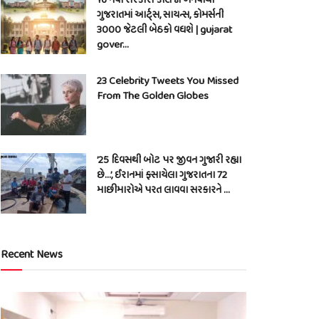
ગુજરાતમાં આર્ટ્સ, સાયન્સ, કોમર્સની
3000 જેટલી બેઠકો વધશે | gujarat
gover…
23 Celebrity Tweets You Missed
From The Golden Globes
’25 દિવસથી બોટ પર જીવન ગુજારી રહ્યા
છે…’, ઈરાનમાં ફસાયેલા ગુજરાતના 72
માછીમારોએ પરત લાવવા સરકારને …
Recent News