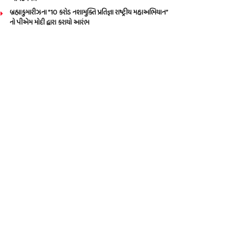
બ્રહ્માકુમારીઝના “10 કરોડ નશામુક્તિ પ્રતિજ્ઞા રાષ્ટ્રીય મહાઅભિયાન”
નો પીએમ મોદી દ્વારા કરાયો આરંભ