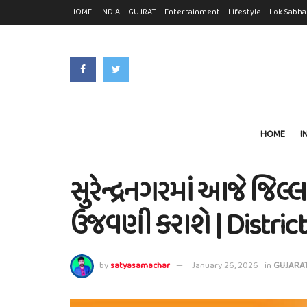
HOME
INDIA
GUJRAT
Entertainment
Lifestyle
Lok Sabha
HOME
I
સુરેન્દ્રનગરમાં આજે જિલ્લા
ઉજવણી કરાશે | District
by
satyasamachar
January 26, 2026
in
GUJARA