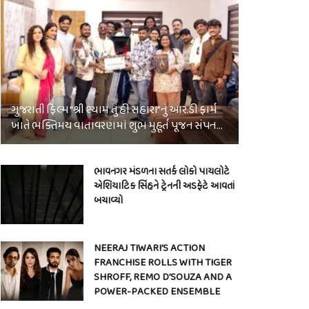
ગુજરાતી ફિલ્મ “શ્રી શ્યામ તું હી સહારા”નું આર.ડી ફાર્મ
ખાતે ભક્તિમય વાતાવરણમાં શુભ મુહૂર્ત પૂજન સંપન…
ભાવનગર મંડળના સતર્ક લોકો પાયલોટે
એશિયાટિક સિંહને ટ્રેનની અડફેટે આવતાં
બચાવ્યો
NEERAJ TIWARI’S ACTION
FRANCHISE ROLLS WITH TIGER
SHROFF, REMO D’SOUZA AND A
POWER-PACKED ENSEMBLE