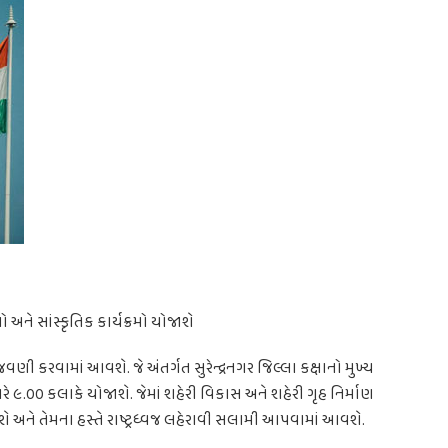
 અને સાંસ્કૃતિક કાર્યક્રમો યોજાશે
ઉજવણી કરવામાં આવશે. જે અંતર્ગત સુરેન્દ્રનગર જિલ્લા કક્ષાનો મુખ્ય
રે ૯.૦૦ કલાકે યોજાશે. જેમાં શહેરી વિકાસ અને શહેરી ગૃહ નિર્માણ
ેશે અને તેમના હસ્તે રાષ્ટ્રધ્વજ લહેરાવી સલામી આપવામાં આવશે.