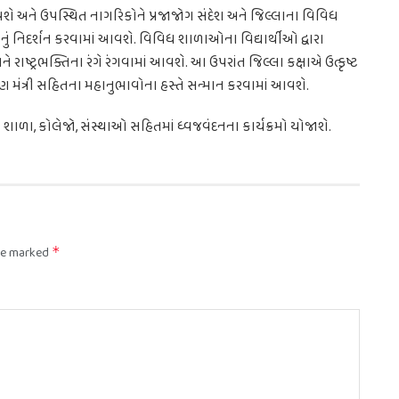
ાં આવશે અને ઉપસ્થિત નાગરિકોને પ્રજાજોગ સંદેશ અને જિલ્લાના વિવિધ
નું નિદર્શન કરવામાં આવશે. વિવિધ શાળાઓના વિદ્યાર્થીઓ દ્વારા
ે રાષ્ટ્રભક્તિના રંગે રંગવામાં આવશે. આ ઉપરાંત જિલ્લા કક્ષાએ ઉત્કૃષ્ટ
મંત્રી સહિતના મહાનુભાવોના હસ્તે સન્માન કરવામાં આવશે.
ાળા, કોલેજો, સંસ્થાઓ સહિતમાં ધ્વજવંદનના કાર્યક્રમો યોજાશે.
are marked
*