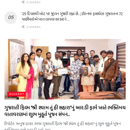
0 SHARES
’25 દિવસથી બોટ પર જીવન ગુજારી રહ્યા છે…’, ઈરાનમાં ફસાયેલા ગુજરાતના 72
માછીમારોએ પરત લાવવા સરકારને …
0 SHARES
GUJARAT
ગુજરાતી ફિલ્મ “શ્રી શ્યામ તું હી સહારા”નું આર.ડી ફાર્મ ખાતે ભક્તિમય
વાતાવરણમાં શુભ મુહૂર્ત પૂજન સંપન…
રિપોર્ટર: અનુજ ઠાકર. ભવ્ય ગુજરાતી ફિલ્મ “શ્રી શ્યામ તું હી સહારા”નું શુભ મુહૂર્ત પૂજન