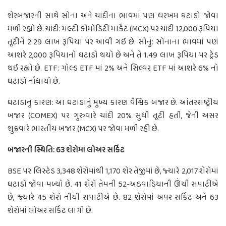
શેરબજારની સાથે સોના અને ચાંદીના ભાવમાં પણ ધરખમ ઘટાડો જોવા
મળી રહ્યો છે. ચાંદી: મલ્ટી કોમોડિટી માર્કેટ (MCX) પર ચાંદી 12,000 રૂપિયા
તૂટીને 2.29 લાખ રૂપિયા પર આવી ગઈ છે. સોનું: સોનાના ભાવમાં પણ
આશરે 2,000 રૂપિયાનો ઘટાડો થયો છે અને તે 1.49 લાખ રૂપિયા પર ટ્રેડ
થઈ રહ્યો છે. ETF: ગોલ્ડ ETF માં 2% અને સિલ્વર ETF માં આશરે 6% નો
ઘટાડો નોંધાયો છે.
ઘટાડાનું કારણ: આ ઘટાડાનું મુખ્ય કારણ વૈશ્વિક બજાર છે. આંતરરાષ્ટ્રીય
બજાર (COMEX) પર ગુરુવારે ચાંદી 20% સુધી તૂટી હતી, જેની અસર
શુક્રવારે ભારતીય બજાર (MCX) પર જોવા મળી રહી છે.
બજારની સ્થિતિ: 63 શેરોમાં લોઅર સર્કિટ
BSE પર લિસ્ટેડ 3,348 શેરોમાંથી 1,170 શેર તેજીમાં છે, જ્યારે 2,017 શેરોમાં
ઘટાડો જોવા મળ્યો છે. 41 શેરો તેમની 52-અઠવાડિયાની ઊંચી સપાટીએ
છે, જ્યારે 45 શેરો નીચી સપાટીએ છે. 82 શેરોમાં અપર સર્કિટ અને 63
શેરોમાં લોઅર સર્કિટ લાગી છે.