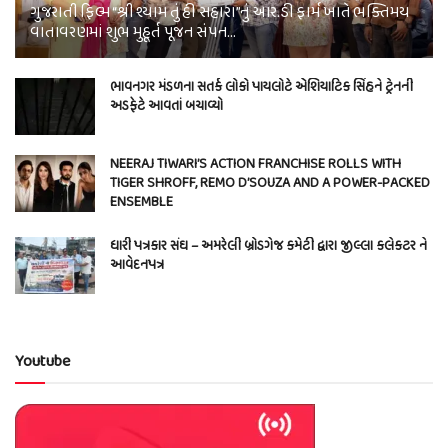
ગુજરાતી ફિલ્મ “શ્રી શ્યામ તું હી સહારા”નું આર.ડી ફાર્મ ખાતે ભક્તિમય
વાતાવરણમાં શુભ મુહૂર્ત પૂજન સંપન…
ભાવનગર મંડળના સતર્ક લોકો પાયલોટે એશિયાટિક સિંહને ટ્રેનની
અડફેટે આવતાં બચાવ્યો
NEERAJ TIWARI’S ACTION FRANCHISE ROLLS WITH
TIGER SHROFF, REMO D’SOUZA AND A POWER-PACKED
ENSEMBLE
ધારી પત્રકાર સંઘ – અમરેલી બ્રોડગેજ કમેટી દ્વારા જીલ્લા કલેકટર ને
આવેદનપત્ર
Youtube