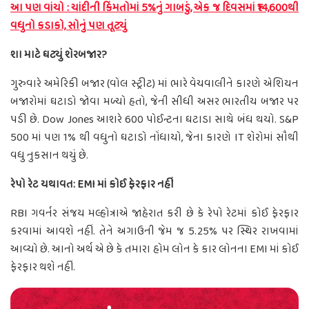
આ પણ વાંચો : ચાંદીની કિંમતોમાં 5%નું ગાબડું, એક જ દિવસમાં ₹14,600થી
વધુનો કડાકો, સોનું પણ તૂટ્યું
શા માટે ઘટ્યું શેરબજાર?
ગુરુવારે અમેરિકી બજાર (વોલ સ્ટ્રીટ) માં ભારે વેચવાલીને કારણે એશિયન
બજારોમાં ઘટાડો જોવા મળ્યો હતો, જેની સીધી અસર ભારતીય બજાર પર
પડી છે. Dow Jones આશરે 600 પોઈન્ટના ઘટાડા સાથે બંધ થયો. S&P
500 માં પણ 1% થી વધુનો ઘટાડો નોંધાયો, જેના કારણે IT શેરોમાં સૌથી
વધુ નુકસાન થયું છે.
રેપો રેટ યથાવત: EMI માં કોઈ ફેરફાર નહીં
RBI ગવર્નર સંજય મલ્હોત્રાએ જાહેરાત કરી છે કે રેપો રેટમાં કોઈ ફેરફાર
કરવામાં આવશે નહીં. તેને અગાઉની જેમ જ 5.25% પર સ્થિર રાખવામાં
આવ્યો છે. આનો અર્થ એ છે કે તમારા હોમ લોન કે કાર લોનના EMI માં કોઈ
ફેરફાર થશે નહીં.