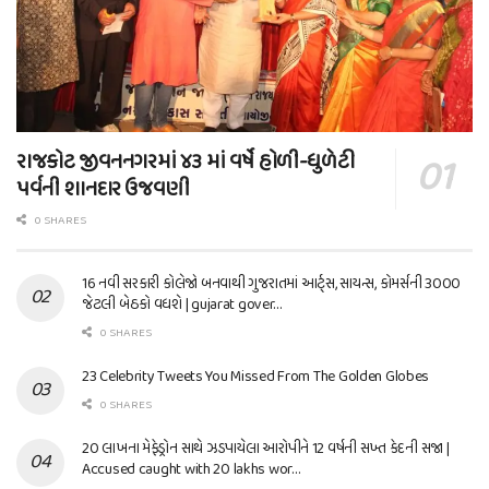
રાજકોટ જીવનનગરમાં ૪૩ માં વર્ષે હોળી-ધુળેટી
પર્વની શાનદાર ઉજવણી
0 SHARES
16 નવી સરકારી કોલેજો બનવાથી ગુજરાતમાં આર્ટ્સ, સાયન્સ, કોમર્સની 3000
જેટલી બેઠકો વધશે | gujarat gover…
0 SHARES
23 Celebrity Tweets You Missed From The Golden Globes
0 SHARES
20 લાખના મેફેડ્રોન સાથે ઝડપાયેલા આરોપીને 12 વર્ષની સખ્ત કેદની સજા |
Accused caught with 20 lakhs wor…