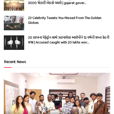
3000 જેટલી બેઠકો વધશે | gujarat gover…
23 Celebrity Tweets You Missed From The Golden
Globes
20 લાખના મેફેડ્રોન સાથે ઝડપાયેલા આરોપીને 12 વર્ષની સખ્ત કેદની
સજા | Accused caught with 20 lakhs wor…
Recent News