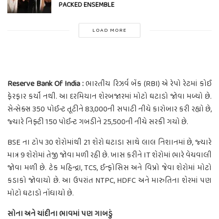
PACKED ENSEMBLE
LOAD MORE
Reserve Bank Of India :
ભારતીય રિઝર્વ બેંક (RBI) એ રેપો રેટમાં કોઈ
ફેરફાર કર્યો નથી. આ દરમિયાન શેરબજારમાં મોટો ઘટાડો જોવા મળ્યો છે.
સેન્સેક્સ 350 પોઈન્ટ તૂટીને 83,000ની સપાટી નીચે કારોબાર કરી રહ્યો છે,
જ્યારે નિફ્ટી 150 પોઈન્ટ ગબડીને 25,500ની નીચે સરકી ગયો છે.
BSE ના ટોપ 30 શેરોમાંથી 21 શેરો ઘટાડા સાથે લાલ નિશાનમાં છે, જ્યારે
માત્ર 9 શેરોમાં તેજી જોવા મળી રહી છે. ખાસ કરીને IT શેરોમાં ભારે વેચવાલી
જોવા મળી છે. ટેક મહિન્દ્રા, TCS, ઈન્ફોસિસ અને વિપ્રો જેવા શેરોમાં મોટો
કડાકો જોવાયો છે. આ ઉપરાંત NTPC, HDFC અને મારુતિના શેરમાં પણ
મોટો ઘટાડો નોંધાયો છે.
સોના અને ચાંદીના ભાવમાં પણ ગાબડું