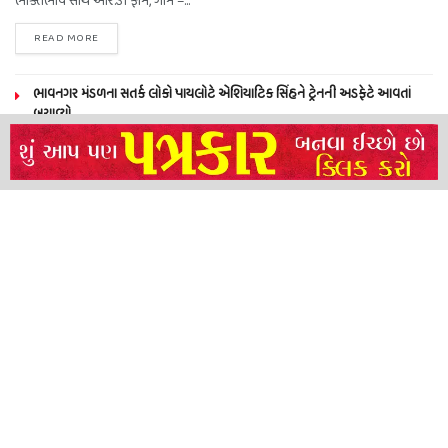
ભક્તિભાવ સાથે આર.ડી ફાર્મ, ગામ –...
READ MORE
ભાવનગર મંડળના સતર્ક લોકો પાયલોટે એશિયાટિક સિંહને ટ્રેનની અડફેટે આવતાં
બચાવ્યો
NEERAJ TIWARI’S ACTION FRANCHISE ROLLS WITH TIGER SHROFF,
REMO D’SOUZA AND A POWER-PACKED ENSEMBLE
ધારી પત્રકાર સંઘ – અમરેલી બ્રોડગેજ કમેટી દ્વારા જીલ્લા કલેકટર ને આવેદનપત્ર
બ્રહ્માકુમારીઝના “10 કરોડ નશામુક્તિ પ્રતિજ્ઞા રાષ્ટ્રીય મહાઅભિયાન” નો પીએમ મોદી
દ્વારા કરાયો આરંભ
About
Advertise
Privacy & Policy
Contact
Call us: 9825191983