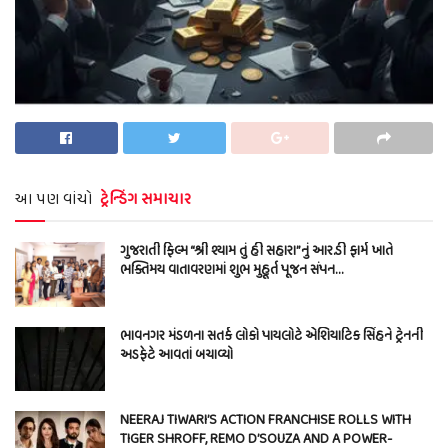
આ પણ વાંચો
ટ્રેન્ડિંગ સમાચાર
ગુજરાતી ફિલ્મ “શ્રી શ્યામ તું હી સહારા”નું આર.ડી ફાર્મ ખાતે
ભક્તિમય વાતાવરણમાં શુભ મુહૂર્ત પૂજન સંપન…
ભાવનગર મંડળના સતર્ક લોકો પાયલોટે એશિયાટિક સિંહને ટ્રેનની
અડફેટે આવતાં બચાવ્યો
NEERAJ TIWARI’S ACTION FRANCHISE ROLLS WITH
TIGER SHROFF, REMO D’SOUZA AND A POWER-