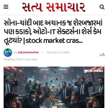
સોના-ચાંદી બાદ અચાનક જ શેરબજારમાં
પણ કડાકો, ઓટો-IT સેક્ટર્સના શેર્સ કેમ
તૂટ્યાં? | stock market cras…
by
satyasamachar
February 6, 2026
A
A
Reading Time: 1 min read