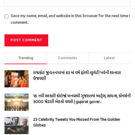
Save my name, email, and website in this browser for the next time I
comment.
Trending
Comments
Latest
રાજકોટ જીવનનગરમાં ૪૩ માં વર્ષે હોળી-ધુળેટી પર્વની શાનદાર
ઉજવણી
16 નવી સરકારી કોલેજો બનવાથી ગુજરાતમાં આર્ટ્સ, સાયન્સ, કોમર્સની
3000 જેટલી બેઠકો વધશે | gujarat gover…
23 Celebrity Tweets You Missed From The Golden
Globes