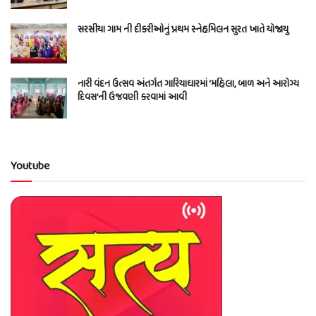
સરસીયા ગામ ની દીકરીઓનું પ્રથમ સ્નેહમિલન સુરત ખાતે યોજાયુ
નારી વંદન ઉત્સવ અંતર્ગત ગારિયાધારમાં ‘મહિલા, બાળ અને આરોગ્ય
દિવસ’ની ઉજવણી કરવામાં આવી
Youtube