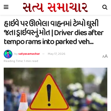
હાઇવે પર ઊભેલા વાહનમાં ટેમ્પો ઘુસી
જતા ડ્રાઇવરનું મોત | Driver dies after
tempo rams into parked veh…
by
satyasamachar
May 17, 2026
A
A
Reading Time: 1 min read