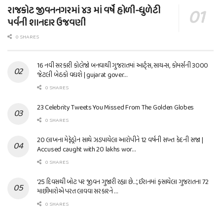
રાજકોટ જીવનનગરમાં ૪૩ માં વર્ષે હોળી-ધુળેટી
પર્વની શાનદાર ઉજવણી
0 SHARES
16 નવી સરકારી કોલેજો બનવાથી ગુજરાતમાં આર્ટ્સ, સાયન્સ, કોમર્સની 3000
જેટલી બેઠકો વધશે | gujarat gover…
0 SHARES
23 Celebrity Tweets You Missed From The Golden Globes
0 SHARES
20 લાખના મેફેડ્રોન સાથે ઝડપાયેલા આરોપીને 12 વર્ષની સખ્ત કેદની સજા |
Accused caught with 20 lakhs wor…
0 SHARES
’25 દિવસથી બોટ પર જીવન ગુજારી રહ્યા છે…’, ઈરાનમાં ફસાયેલા ગુજરાતના 72
માછીમારોએ પરત લાવવા સરકારને …
0 SHARES