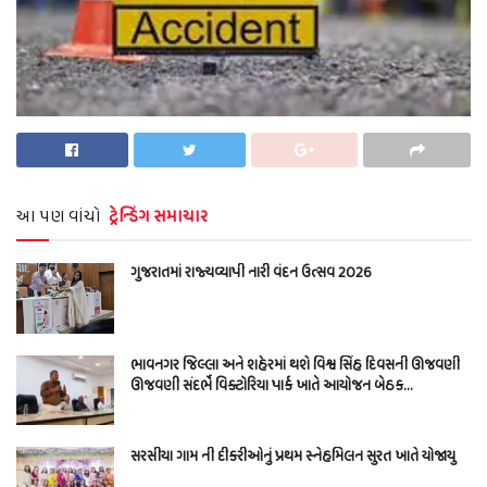
આ પણ વાંચો
ટ્રેન્ડિંગ સમાચાર
ગુજરાતમાં રાજ્યવ્યાપી નારી વંદન ઉત્સવ 2026
ભાવનગર જિલ્લા અને શહેરમાં થશે વિશ્વ સિંહ દિવસની ઊજવણી
ઊજવણી સંદર્ભે વિક્ટોરિયા પાર્ક ખાતે આયોજન બેઠક…
સરસીયા ગામ ની દીકરીઓનું પ્રથમ સ્નેહમિલન સુરત ખાતે યોજાયુ