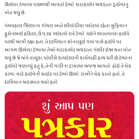
ઊભેલા ટેમ્પામાં પાછળથી આવતો ટેમ્પો ધડાકાભેર અથડાતા ડ્રાઇવરનું
મોત થયું છે.
પંચમહાલ જિલ્લાના ગોધરા ખાતે ભીલોડીયા પ્લોટમાં રહેતા સુફિયાન
હુસેનભાઇ હઠિલા, ઉં.વ.૩૪ ગઇકાલે રાત્રે ટેમ્પો લઇને ભારતમાલા હાઇવે
પરથી આવી રહ્યા હતા. તે દરમિયાન સોનારકૂઇ ગામ પાસે હાઇવે પર
આગળ ઊભેલા ટેમ્પામાં તેઓ ધડાકાભેર અથડાતા ગંભીર ઇજા થતા મોત
થયું છે.જે અંગે તાલુકા પોલીસે કાયદેસરની કાર્યવાહી હાથ ધરી છે.ટેમ્પાના
ડ્રાઇવરે જણાવ્યું હતું કે, તેની ગાડીના ટાયરમાં અવાજ આવતો હોઇ તે ચેક
કરવા માટે હાઇવેની સાઇડ પર ટેમ્પો ઊભો રાખીને ચેક કરતો હતો. તે
દરમિયાન અકસ્માત થયો હતો.