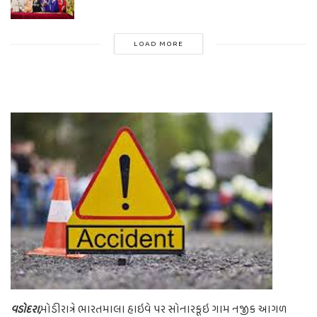
LOAD MORE
વડોદરા,
મોડીરાત્રે ભારતમાલા હાઇવે પર સોનારકૂઇ ગામ નજીક આગળ