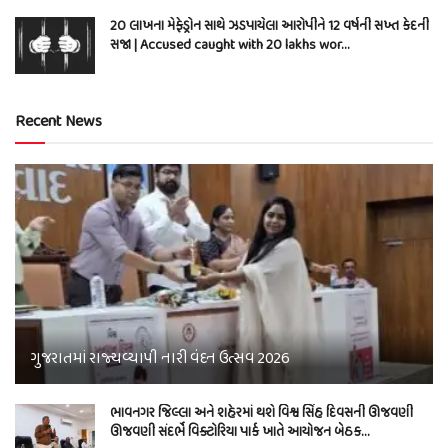
20 લાખના મેફેડ્રોન સાથે ઝડપાયેલા આરોપીને 12 વર્ષની સખ્ત કેદની
સજા | Accused caught with 20 lakhs wor…
Recent News
ગુજરાતમાં રાજ્યવ્યાપી નારી વંદન ઉત્સવ 2026
ભાવનગર જિલ્લા અને શહેરમાં થશે વિશ્વ સિંહ દિવસની ઊજવણી
ઊજવણી સંદર્ભે વિક્ટોરિયા પાર્ક ખાતે આયોજન બેઠક…