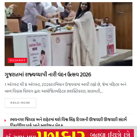
GUJARAT
ગુજરાતમાં રાજ્યવ્યાપી નારી વંદન ઉત્સવ 2026
1 ઓગસ્ટ થી 8 ઓગસ્ટ, 2026દરમિયાન ઉજવવામાં આવી રહ્યો છે, જેમાં મહિલા અને
બાળ વિકાસ વિભાગ દ્વારા આયોજિતમહિલા સશક્તિકરણ, સલામતી,...
READ MORE
ભાવનગર જિલ્લા અને શહેરમાં થશે વિશ્વ સિંહ દિવસની ઊજવણી ઊજવણી સંદર્ભે
વિક્ટોરિયા પાર્ક ખાતે આયોજન બેઠક…
સરસીયા ગામ ની દીકરીઓનું પ્રથમ સ્નેહમિલન સુરત ખાતે યોજાયુ