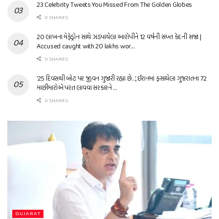
23 Celebrity Tweets You Missed From The Golden Globes
0 SHARES
20 લાખના મેફેડ્રોન સાથે ઝડપાયેલા આરોપીને 12 વર્ષની સખ્ત કેદની સજા |
Accused caught with 20 lakhs wor…
0 SHARES
’25 દિવસથી બોટ પર જીવન ગુજારી રહ્યા છે…’, ઈરાનમાં ફસાયેલા ગુજરાતના 72
માછીમારોએ પરત લાવવા સરકારને …
0 SHARES
GUJARAT