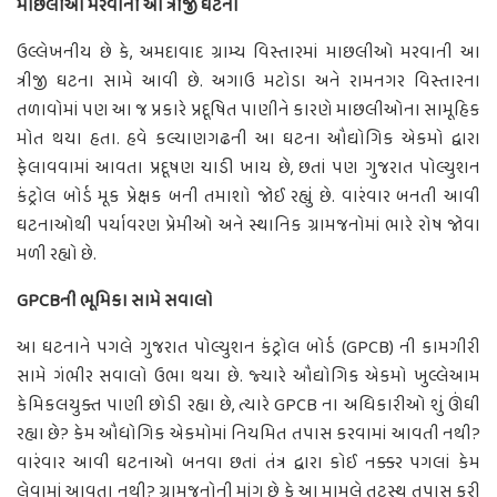
માછલીઓ મરવાની આ ત્રીજી ઘટના
ઉલ્લેખનીય છે કે, અમદાવાદ ગ્રામ્ય વિસ્તારમાં માછલીઓ મરવાની આ
ત્રીજી ઘટના સામે આવી છે. અગાઉ મટોડા અને રામનગર વિસ્તારના
તળાવોમાં પણ આ જ પ્રકારે પ્રદૂષિત પાણીને કારણે માછલીઓના સામૂહિક
મોત થયા હતા. હવે કલ્યાણગઢની આ ઘટના ઔદ્યોગિક એકમો દ્વારા
ફેલાવવામાં આવતા પ્રદૂષણ ચાડી ખાય છે, છતાં પણ ગુજરાત પોલ્યુશન
કંટ્રોલ બોર્ડ મૂક પ્રેક્ષક બની તમાશો જોઈ રહ્યું છે. વારંવાર બનતી આવી
ઘટનાઓથી પર્યાવરણ પ્રેમીઓ અને સ્થાનિક ગ્રામજનોમાં ભારે રોષ જોવા
મળી રહ્યો છે.
GPCBની ભૂમિકા સામે સવાલો
આ ઘટનાને પગલે ગુજરાત પોલ્યુશન કંટ્રોલ બોર્ડ (GPCB) ની કામગીરી
સામે ગંભીર સવાલો ઉભા થયા છે. જ્યારે ઔદ્યોગિક એકમો ખુલ્લેઆમ
કેમિકલયુક્ત પાણી છોડી રહ્યા છે, ત્યારે GPCB ના અધિકારીઓ શું ઊંઘી
રહ્યા છે? કેમ ઔધોગિક એકમોમાં નિયમિત તપાસ કરવામાં આવતી નથી?
વારંવાર આવી ઘટનાઓ બનવા છતાં તંત્ર દ્વારા કોઈ નક્કર પગલાં કેમ
લેવામાં આવતા નથી? ગ્રામજનોની માંગ છે કે આ મામલે તટસ્થ તપાસ કરી