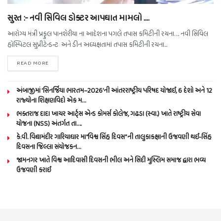
સુરત :- નવી સિવિલ ડોક્ટર આપઘાત મામલો ….
આરોગ્ય મંત્રી પ્રફુલ પાનશેરીયા ના આદેશના પગલે તપાસ કમિટીની રચના…. નવી સિવિલ
હોસ્પિટલ સુપ્રીટેન્ડન્ટ અને ડીન અધ્યક્ષતામાં તપાસ કમિટીની રચના...
READ MORE
અંબાજીમાં ‘સિનર્જિયા ભારતમ–2026’ની આંતરરાષ્ટ્રીય પરિષદ યોજાઈ, 6 દેશો અને 12
રાજ્યોના શિક્ષણવિદો એક મ…
ભક્તરાજ દાદા ખાચર આર્ટ્સ એન્ડ કોમર્સ કોલેજ, ગઢડા (સ્વા.) ખાતે રાષ્ટ્રીય સેવા
યોજના (NSS) અંતર્ગત તા….
કે.વી. વિદ્યામંદીર ગારિયાધાર મા“વિશ્વ સિંહ દિવસ”ની તાલુકાકક્ષાની ઉજવણી થઈ-સિંહ
દિવસના જિલ્લા સંયોજકન…
જામનગર ખાતે વિશ્વ આદિવાસી દિવસની ભીલ અને સિદી મુસ્લિમ સમાજ દ્વારા ભવ્ય
ઉજવણી કરાઈ