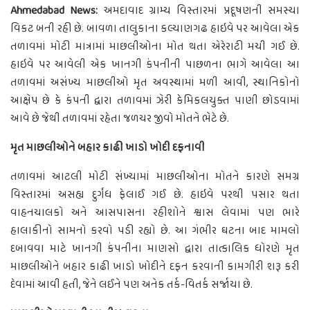
Ahmedabad News:
અમદાવાદ ગ્રામ્ય વિસ્તારમાં પ્રદૂષણની સમસ્યા
વિકટ બની રહી છે. બાવળા તાલુકાના કલ્યાણગઢ હાઇવે પર આવેલા એક
તળાવમાં મોટી માત્રામાં માછલીઓના મોત થતા એરેરાટી મચી ગઈ છે.
હાઇવે પર આવેલી એક ખાનગી કંપનીની પાછળના ભાગે આવેલા આ
તળાવમાં અસંખ્ય માછલીઓ મૃત અવસ્થામાં મળી આવી, સ્થાનિકોનો
આક્ષેપ છે કે કંપની દ્વારા તળાવમાં ઝેરી કેમિકલયુક્ત પાણી છોડવામાં
આવે છે જેથી તળાવમાં રહેતા જળચર જીવો મોતને ભેટે છે.
મૃત માછલીઓને બહાર કાઢી ખાડો ખોદી દફનાવી
તળાવમાં આટલી મોટી સંખ્યામાં માછલીઓના મોતને કારણે સમગ્ર
વિસ્તારમાં અસહ્ય દુર્ગંધ ફેલાઈ ગઈ છે. હાઇવે પરથી પસાર થતા
વાહનચાલકો અને આસપાસના રહીશોને શ્વાસ લેવામાં પણ ભારે
હાલાકીનો સામનો કરવો પડી રહ્યો છે. આ ગંભીર ઘટના બાદ મામલો
દબાવવા માટે ખાનગી કંપનીના માણસો દ્વારા તાત્કાલિક ધોરણે મૃત
માછલીઓને બહાર કાઢી ખાડો ખોદીને દફન કરવાની કામગીરી શરૂ કરી
દેવામાં આવી હતી, જેને લઈને પણ અનેક તર્ક-વિતર્ક સર્જાયા છે.