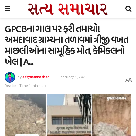
GPCBના ગાલ પર ફરી તમાચો!
અમદાવાદ ગ્રામ્યના તળાવમાં ત્રીજી વખત
માછલીઓના સામૂહિક મોત, કેમિકલનો
ખેલ | A…
by
satyasamachar
February 4, 2026
A
A
Reading Time: 1 min read