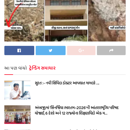
આ પણ વાંચો
ટ્રેન્ડિંગ સમાચાર
સુરત :- નવી સિવિલ ડોક્ટર આપઘાત મામલો ….
અંબાજીમાં ‘સિનર્જિયા ભારતમ–2026’ની આંતરરાષ્ટ્રીય પરિષદ
યોજાઈ, 6 દેશો અને 12 રાજ્યોના શિક્ષણવિદો એક મ…