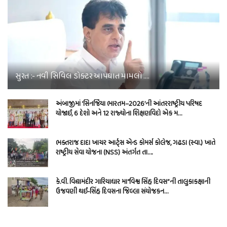
સુરત :- નવી સિવિલ ડોક્ટર આપઘાત મામલો ….
અંબાજીમાં ‘સિનર્જિયા ભારતમ–2026’ની આંતરરાષ્ટ્રીય પરિષદ
યોજાઈ, 6 દેશો અને 12 રાજ્યોના શિક્ષણવિદો એક મ…
ભક્તરાજ દાદા ખાચર આર્ટ્સ એન્ડ કોમર્સ કોલેજ, ગઢડા (સ્વા.) ખાતે
રાષ્ટ્રીય સેવા યોજના (NSS) અંતર્ગત તા….
કે.વી. વિદ્યામંદીર ગારિયાધાર મા“વિશ્વ સિંહ દિવસ”ની તાલુકાકક્ષાની
ઉજવણી થઈ-સિંહ દિવસના જિલ્લા સંયોજકન…