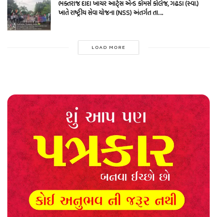
ભક્તરાજ દાદા ખાચર આર્ટ્સ એન્ડ કોમર્સ કોલેજ, ગઢડા (સ્વા.)
ખાતે રાષ્ટ્રીય સેવા યોજના (NSS) અંતર્ગત તા….
LOAD MORE