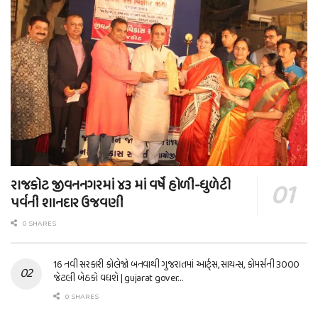
રાજકોટ જીવનનગરમાં ૪૩ માં વર્ષે હોળી-ધુળેટી
પર્વની શાનદાર ઉજવણી
0 SHARES
16 નવી સરકારી કોલેજો બનવાથી ગુજરાતમાં આર્ટ્સ, સાયન્સ, કોમર્સની 3000
જેટલી બેઠકો વધશે | gujarat gover…
0 SHARES