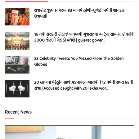
રાજકોટ જીવનનગરમાં ૪૩ માં વર્ષે હોળી-ધુળેટી પર્વની શાનદાર
ઉજવણી
16 નવી સરકારી કોલેજો બનવાથી ગુજરાતમાં આર્ટ્સ, સાયન્સ, કોમર્સની
3000 જેટલી બેઠકો વધશે | gujarat gover…
23 Celebrity Tweets You Missed From The Golden
Globes
20 લાખના મેફેડ્રોન સાથે ઝડપાયેલા આરોપીને 12 વર્ષની સખ્ત કેદની
સજા | Accused caught with 20 lakhs wor…
Recent News