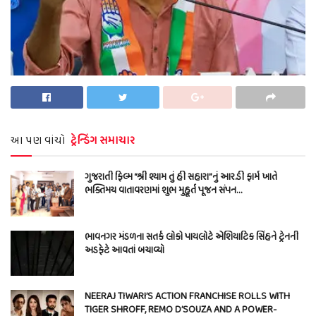
આ પણ વાંચો
ટ્રેન્ડિંગ સમાચાર
ગુજરાતી ફિલ્મ “શ્રી શ્યામ તું હી સહારા”નું આર.ડી ફાર્મ ખાતે
ભક્તિમય વાતાવરણમાં શુભ મુહૂર્ત પૂજન સંપન…
ભાવનગર મંડળના સતર્ક લોકો પાયલોટે એશિયાટિક સિંહને ટ્રેનની
અડફેટે આવતાં બચાવ્યો
NEERAJ TIWARI’S ACTION FRANCHISE ROLLS WITH
TIGER SHROFF, REMO D’SOUZA AND A POWER-