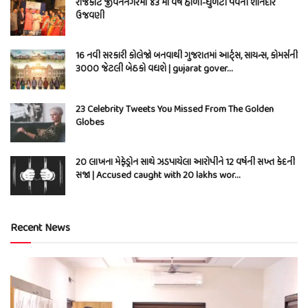
રાજકોટ જીવનનગરમાં ૪૩ માં વર્ષે હોળી-ધુળેટી પર્વની શાનદાર
ઉજવણી
16 નવી સરકારી કોલેજો બનવાથી ગુજરાતમાં આર્ટ્સ, સાયન્સ, કોમર્સની
3000 જેટલી બેઠકો વધશે | gujarat gover…
23 Celebrity Tweets You Missed From The Golden
Globes
20 લાખના મેફેડ્રોન સાથે ઝડપાયેલા આરોપીને 12 વર્ષની સખ્ત કેદની
સજા | Accused caught with 20 lakhs wor…
Recent News