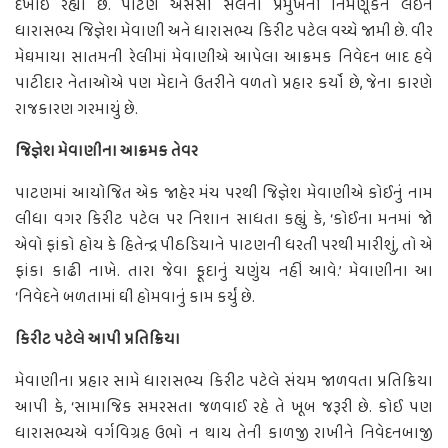
દેખાઈ રહ્યો છે. પાટણ એસસી સેલના પ્રમુખની નિમણૂકને લઈને
ધારાસભ્ય જિજ્ઞેશ મેવાણી અને ધારાસભ્ય કિરીટ પટેલ વચ્ચે જામી છે. વીર
મેઘમાયા સાતમની રેલીમાં મેવાણીએ આપેલા આક્રમક નિવેદન બાદ હવે
પાટીદાર નેતાઓએ પણ મેદાને ઉતરીને વળતો પ્રહાર કર્યો છે, જેના કારણે
રાજકારણ ગરમાયું છે.
જિજ્ઞેશ મેવાણીના આક્રમક તેવર
પાટણમાં આયોજિત એક જાહેર મંચ પરથી જિજ્ઞેશ મેવાણીએ કોઈનું નામ
લીધા વગર કિરીટ પટેલ પર નિશાન સાધતા કહ્યું કે, ‘કોઈના મનમાં જો
એવો ફાંકો હોય કે હિતેન્દ્ર પીઠડિયાને પાટણની ધરતી પરથી મારીશું, તો એ
ફાંકા કાઢી નાખે. તારા જેવા ફૂદાનું ચણુંય નહીં આવે.’ મેવાણીના આ
‘નિવેદને બળતામાં ઘી હોમવાનું કામ કર્યું છે.
કિરીટ પટેલે આપી પ્રતિક્રિયા
મેવાણીના પ્રહાર સામે ધારાસભ્ય કિરીટ પટેલે સંયમ જાળવતા પ્રતિક્રિયા
આપી કે, ‘સામાજિક સમરસતા જળવાઈ રહે તે ખૂબ જરૂરી છે. કોઈ પણ
ધારાસભ્યએ વર્ગવિગ્રહ ઉભો ન થાય તેની કાળજી રાખીને નિવેદનબાજી