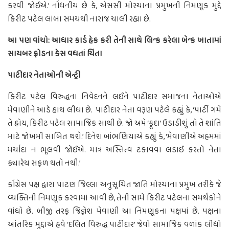
કરવી જોઈએ.’ નોંધનીય છે કે, એસસી મોરચાના પ્રમુખની નિમણૂક મુદ્દે
કિરીટ પટેલ લાંબા સમયથી નારાજ ચાલી રહ્યા છે.
આ પણ વાંચો: આધાર કાર્ડ હેક કરી તેની સાથે લિન્ક કરેલા બેન્ક ખાતામાં
સાયબર ફ્રોડના કેસ વધતાં ચિંતા
પાટીદાર નેતાઓની એન્ટ્રી
કિરીટ પટેલ વિરુદ્ધના નિવેદનને લઈને પાટીદાર સમાજના નેતાઓએ
મેવાણીને આડે હાથ લીધા છે. પાટીદાર નેતા વરૂણ પટેલે કહ્યું કે, ‘પાર્ટી ગમે
તે હોય, કિરીટ પટેલ સામાજિક સાથી છે. જો અમે ‘ફૂદા’ ઉડાડીશું તો તે શાંતિ
માટે જોખમી સાબિત થશે.’ દિનેશ બાંભણિયાએ કહ્યું કે, ‘મેવાણીએ અહમમાં
મર્યાદા ન ભૂલવી જોઈએ. માત્ર અસ્તિત્વ ટકાવવા લડાઈ કરતો નેતા
ક્યારેય સફળ થતો નથી.’
કોંગ્રેસ પક્ષ દ્વારા પાટણ જિલ્લા અનુસૂચિત જાતિ મોરચાના પ્રમુખ તરીકે જે
વ્યક્તિની નિમણૂક કરવામાં આવી છે, તેની સામે કિરીટ પટેલના સમર્થકોને
વાંધો છે. બીજી તરફ જિજ્ઞેશ મેવાણી આ નિમણૂકના પક્ષમાં છે. પક્ષના
આંતરિક મુદ્દાએ હવે ‘દલિત વિરુદ્ધ પાટીદાર’ જેવો સામાજિક વળાંક લીધો