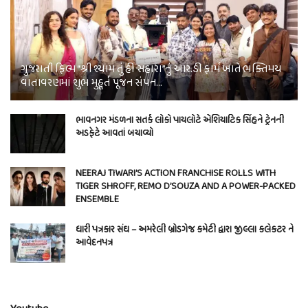
ગુજરાતી ફિલ્મ “શ્રી શ્યામ તું હી સહારા”નું આર.ડી ફાર્મ ખાતે ભક્તિમય
વાતાવરણમાં શુભ મુહૂર્ત પૂજન સંપન…
ભાવનગર મંડળના સતર્ક લોકો પાયલોટે એશિયાટિક સિંહને ટ્રેનની
અડફેટે આવતાં બચાવ્યો
NEERAJ TIWARI’S ACTION FRANCHISE ROLLS WITH
TIGER SHROFF, REMO D’SOUZA AND A POWER-PACKED
ENSEMBLE
ધારી પત્રકાર સંઘ – અમરેલી બ્રોડગેજ કમેટી દ્વારા જીલ્લા કલેકટર ને
આવેદનપત્ર