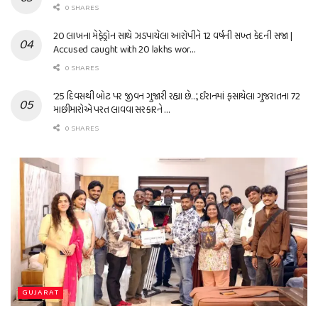
0 SHARES
20 લાખના મેફેડ્રોન સાથે ઝડપાયેલા આરોપીને 12 વર્ષની સખ્ત કેદની સજા |
Accused caught with 20 lakhs wor…
0 SHARES
’25 દિવસથી બોટ પર જીવન ગુજારી રહ્યા છે…’, ઈરાનમાં ફસાયેલા ગુજરાતના 72
માછીમારોએ પરત લાવવા સરકારને …
0 SHARES
GUJARAT