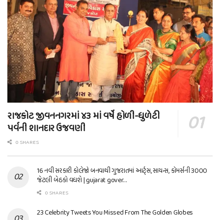
રાજકોટ જીવનનગરમાં ૪૩ માં વર્ષે હોળી-ધુળેટી
પર્વની શાનદાર ઉજવણી
0 SHARES
16 નવી સરકારી કોલેજો બનવાથી ગુજરાતમાં આર્ટ્સ, સાયન્સ, કોમર્સની 3000
જેટલી બેઠકો વધશે | gujarat gover…
0 SHARES
23 Celebrity Tweets You Missed From The Golden Globes