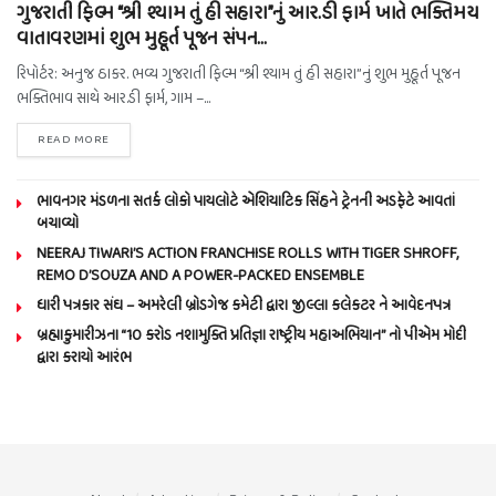
ગુજરાતી ફિલ્મ “શ્રી શ્યામ તું હી સહારા”નું આર.ડી ફાર્મ ખાતે ભક્તિમય
વાતાવરણમાં શુભ મુહૂર્ત પૂજન સંપન…
રિપોર્ટર: અનુજ ઠાકર. ભવ્ય ગુજરાતી ફિલ્મ “શ્રી શ્યામ તું હી સહારા”નું શુભ મુહૂર્ત પૂજન
ભક્તિભાવ સાથે આર.ડી ફાર્મ, ગામ –...
READ MORE
ભાવનગર મંડળના સતર્ક લોકો પાયલોટે એશિયાટિક સિંહને ટ્રેનની અડફેટે આવતાં
બચાવ્યો
NEERAJ TIWARI’S ACTION FRANCHISE ROLLS WITH TIGER SHROFF,
REMO D’SOUZA AND A POWER-PACKED ENSEMBLE
ધારી પત્રકાર સંઘ – અમરેલી બ્રોડગેજ કમેટી દ્વારા જીલ્લા કલેકટર ને આવેદનપત્ર
બ્રહ્માકુમારીઝના “10 કરોડ નશામુક્તિ પ્રતિજ્ઞા રાષ્ટ્રીય મહાઅભિયાન” નો પીએમ મોદી
દ્વારા કરાયો આરંભ