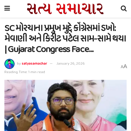
SC મોરચાના પ્રમુખ મુદ્દે કોંગ્રેસમાં ડખો:
મેવાણી અને કિરીટ પટેલ સામ-સામે થયા
| Gujarat Congress Face…
by
satyasamachar
January 26, 2026
A
A
Reading Time: 1 min read