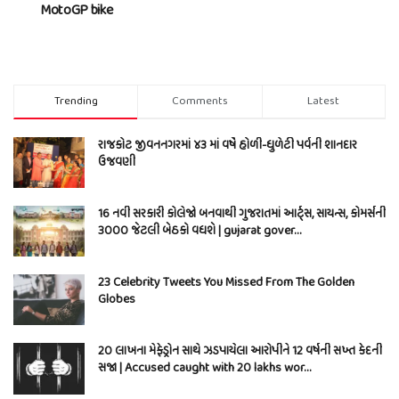
MotoGP bike
Trending
Comments
Latest
રાજકોટ જીવનનગરમાં ૪૩ માં વર્ષે હોળી-ધુળેટી પર્વની શાનદાર
ઉજવણી
16 નવી સરકારી કોલેજો બનવાથી ગુજરાતમાં આર્ટ્સ, સાયન્સ, કોમર્સની
3000 જેટલી બેઠકો વધશે | gujarat gover…
23 Celebrity Tweets You Missed From The Golden
Globes
20 લાખના મેફેડ્રોન સાથે ઝડપાયેલા આરોપીને 12 વર્ષની સખ્ત કેદની
સજા | Accused caught with 20 lakhs wor…