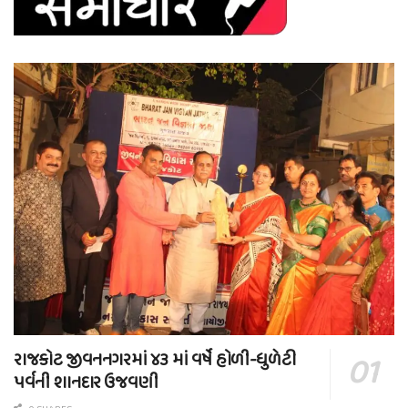
રાજકોટ જીવનનગરમાં ૪૩ માં વર્ષે હોળી-ધુળેટી
પર્વની શાનદાર ઉજવણી