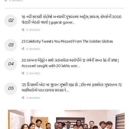
0 SHARES
16 નવી સરકારી કોલેજો બનવાથી ગુજરાતમાં આર્ટ્સ, સાયન્સ, કોમર્સની 3000
જેટલી બેઠકો વધશે | gujarat gover…
0 SHARES
23 Celebrity Tweets You Missed From The Golden Globes
0 SHARES
20 લાખના મેફેડ્રોન સાથે ઝડપાયેલા આરોપીને 12 વર્ષની સખ્ત કેદની સજા |
Accused caught with 20 lakhs wor…
0 SHARES
’25 દિવસથી બોટ પર જીવન ગુજારી રહ્યા છે…’, ઈરાનમાં ફસાયેલા ગુજરાતના 72
માછીમારોએ પરત લાવવા સરકારને …
0 SHARES