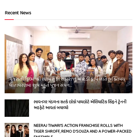
Recent News
ગુજરાતી ફિલ્મ “શ્રી શ્યામ તું હી સહારા”નું આર.ડી ફાર્મ ખાતે ભક્તિમય
વાતાવરણમાં શુભ મુહૂર્ત પૂજન સંપન…
ભાવનગર મંડળના સતર્ક લોકો પાયલોટે એશિયાટિક સિંહને ટ્રેનની
અડફેટે આવતાં બચાવ્યો
NEERAJ TIWARI’S ACTION FRANCHISE ROLLS WITH
TIGER SHROFF, REMO D’SOUZA AND A POWER-PACKED