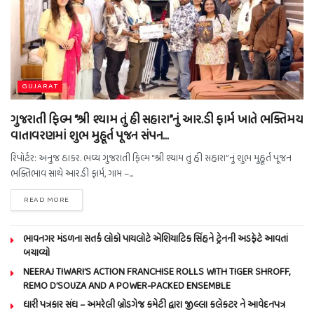
GUJARAT
ગુજરાતી ફિલ્મ “શ્રી શ્યામ તું હી સહારા”નું આર.ડી ફાર્મ ખાતે ભક્તિમય
વાતાવરણમાં શુભ મુહૂર્ત પૂજન સંપન…
રિપોર્ટર: અનુજ ઠાકર. ભવ્ય ગુજરાતી ફિલ્મ “શ્રી શ્યામ તું હી સહારા”નું શુભ મુહૂર્ત પૂજન
ભક્તિભાવ સાથે આર.ડી ફાર્મ, ગામ –...
READ MORE
ભાવનગર મંડળના સતર્ક લોકો પાયલોટે એશિયાટિક સિંહને ટ્રેનની અડફેટે આવતાં
બચાવ્યો
NEERAJ TIWARI’S ACTION FRANCHISE ROLLS WITH TIGER SHROFF,
REMO D’SOUZA AND A POWER-PACKED ENSEMBLE
ધારી પત્રકાર સંઘ – અમરેલી બ્રોડગેજ કમેટી દ્વારા જીલ્લા કલેકટર ને આવેદનપત્ર