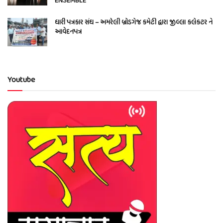
ENSEMBLE
ધારી પત્રકાર સંઘ – અમરેલી બ્રોડગેજ કમેટી દ્વારા જીલ્લા કલેકટર ને
આવેદનપત્ર
Youtube