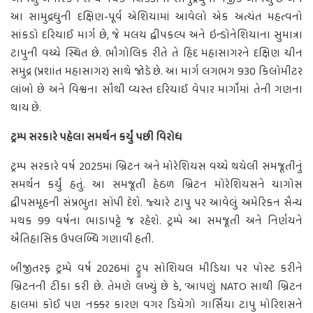
આ સામુદ્રધુની દક્ષિણ-પૂર્વ એશિયામાં આવેલો એક અત્યંત મહત્વનો
સાંકડો દરિયાઈ માર્ગ છે, જે મલય દ્વીપકલ્પ અને ઇન્ડોનેશિયાના સુમાત્રા
ટાપુની વચ્ચે સ્થિત છે. ભૌગોલિક રીતે તે હિંદ મહાસાગરને દક્ષિણ ચીન
સમુદ્ર (પ્રશાંત મહાસાગર) સાથે જોડે છે. આ માર્ગ લગભગ 930 કિલોમીટર
લાંબો છે અને વિશ્વના સૌથી વ્યસ્ત દરિયાઈ વેપાર માર્ગોમાં તેની ગણના
થાય છે.
ટ્રમ્પ સરકારે પહેલા સમર્થન કર્યું પછી વિરોધ
ટ્રમ્પ સરકારે વર્ષ 2025માં બ્રિટન અને મોરેશિયસ વચ્ચે થયેલી સમજૂતીનું
સમર્થન કર્યું હતું. આ સમજૂતી હેઠળ બ્રિટન મોરેશિયસને ચાગોસ
દ્વીપસમૂહની સંપ્રભુતા સોંપી દેશે. જ્યારે ટાપુ પર આવેલું અમેરિકન સૈન્ય
મથક 99 વર્ષના ભાડાપટ્ટે જ રહેશે. ટ્રમ્પે આ સમજૂતી અને નિર્ણયને
ઐતિહાસિક ઉપલબ્ધિ ગણાવી હતી.
બીજીતરફ ટ્રમ્પે વર્ષ 2026માં ટ્રુપ સોશિયલ મીડિયા પર પોસ્ટ કરીને
બ્રિટનની ટીકા કરી છે. તેમણે લખ્યું છે કે, ‘આપણું NATO સાથી બ્રિટન
હાલમાં કોઈ પણ નક્કર કારણ વગર ડિયેગો ગાર્સિયા ટાપુ મોરિશસને