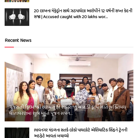
20 લાખના મેફેડ્રોન સાથે ઝડપાયેલા આરોપીને 12 વર્ષની સખ્ત કેદની
સજા | Accused caught with 20 lakhs wor…
Recent News
ગુજરાતી ફિલ્મ “શ્રી શ્યામ તું હી સહારા”નું આર.ડી ફાર્મ ખાતે ભક્તિમય
વાતાવરણમાં શુભ મુહૂર્ત પૂજન સંપન…
ભાવનગર મંડળના સતર્ક લોકો પાયલોટે એશિયાટિક સિંહને ટ્રેનની
અડફેટે આવતાં બચાવ્યો