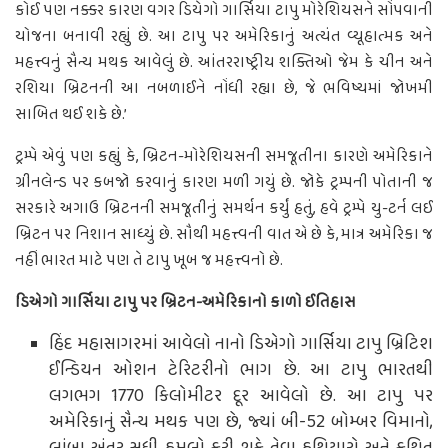
કોઈ પણ નક્કર કારણ વગર ડિયેગો ગાર્સિયા ટાપુ મોરેશિયસને સોંપવાની
યોજના બનાવી રહ્યું છે. આ ટાપુ પર અમેરિકાનું અત્યંત વ્યૂહાત્મક અને
મહત્ત્વનું સૈન્ય મથક આવેલું છે. આંતરરાષ્ટ્રીય શક્તિઓ જેમ કે ચીન અને
રશિયા બ્રિટનની આ નબળાઈને નોંધી રહ્યા છે, જે ભવિષ્યમાં જોખમી
સાબિત થઈ શકે છે.’
ટ્રમ્પે એવું પણ કહ્યું કે, બ્રિટન-મોરેશિયસની સમજૂતીના કારણે અમેરિકાને
ગ્રીનલેન્ડ પર કબજો કરવાનું કારણ મળી ગયું છે. જોકે ટ્રમ્પની પોતાની જ
સરકારે અગાઉ બ્રિટનની સમજૂતીનું સમર્થન કર્યું હતું, હવે ટ્રમ્પે યુ-ટર્ન લઈ
બ્રિટન પર નિશાન સાધ્યું છે. સૌથી મહત્ત્વની વાત એ છે કે, માત્ર અમેરિકા જ
નહીં ભારત માટે પણ તે ટાપુ ખૂબ જ મહત્ત્વનો છે.
ડિએગો ગાર્સિયા ટાપુ પર બ્રિટન-અમેરિકાનો કાળો ઈતિહાસ
હિંદ મહાસાગરમાં આવેલો નાનો ડિએગો ગાર્સિયા ટાપુ બ્રિટિશ
ઈન્ડિયન ઓશન ટેરિટરીનો ભાગ છે. આ ટાપુ ભારતથી
લગભગ 1770 કિલોમીટર દૂર આવેલો છે. આ ટાપુ પર
અમેરિકાનું સૈન્ય મથક પણ છે, જ્યાં બી-52 બોમ્બર વિમાનો,