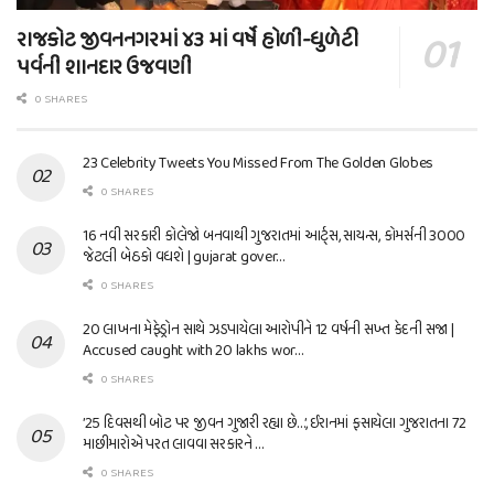
રાજકોટ જીવનનગરમાં ૪૩ માં વર્ષે હોળી-ધુળેટી
પર્વની શાનદાર ઉજવણી
0 SHARES
23 Celebrity Tweets You Missed From The Golden Globes
0 SHARES
16 નવી સરકારી કોલેજો બનવાથી ગુજરાતમાં આર્ટ્સ, સાયન્સ, કોમર્સની 3000
જેટલી બેઠકો વધશે | gujarat gover…
0 SHARES
20 લાખના મેફેડ્રોન સાથે ઝડપાયેલા આરોપીને 12 વર્ષની સખ્ત કેદની સજા |
Accused caught with 20 lakhs wor…
0 SHARES
’25 દિવસથી બોટ પર જીવન ગુજારી રહ્યા છે…’, ઈરાનમાં ફસાયેલા ગુજરાતના 72
માછીમારોએ પરત લાવવા સરકારને …
0 SHARES