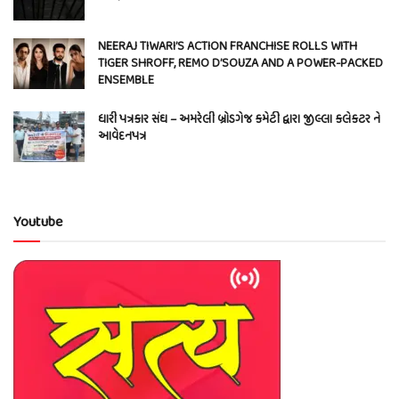
NEERAJ TIWARI’S ACTION FRANCHISE ROLLS WITH
TIGER SHROFF, REMO D’SOUZA AND A POWER-PACKED
ENSEMBLE
ધારી પત્રકાર સંઘ – અમરેલી બ્રોડગેજ કમેટી દ્વારા જીલ્લા કલેકટર ને
આવેદનપત્ર
Youtube