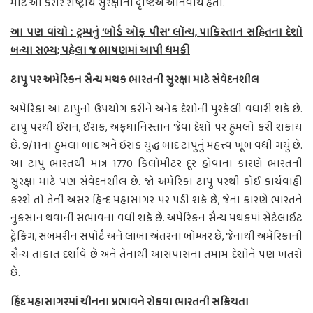
માટે આ કરાર રાષ્ટ્રીય સુરક્ષાની દૃષ્ટિએ અનિવાર્ય હતો.
આ પણ વાંચો : ટ્રમ્પનું ‘બોર્ડ ઓફ પીસ’ લૉન્ચ, પાકિસ્તાન સહિતના દેશો
બન્યા સભ્ય; પહેલા જ ભાષણમાં આપી ધમકી
ટાપુ પર અમેરિકન સૈન્ય મથક ભારતની સુરક્ષા માટે સંવેદનશીલ
અમેરિકા આ ટાપુનો ઉપયોગ કરીને અનેક દેશોની મુશ્કેલી વધારી શકે છે.
ટાપુ પરથી ઈરાન, ઈરાક, અફઘાનિસ્તાન જેવા દેશો પર હુમલો કરી શકાય
છે. 9/11ના હુમલા બાદ અને ઈરાક યુદ્ધ બાદ ટાપુનું મહત્ત્વ ખૂબ વધી ગયું છે.
આ ટાપુ ભારતથી માત્ર 1770 કિલોમીટર દૂર હોવાના કારણે ભારતની
સુરક્ષા માટે પણ સંવેદનશીલ છે. જો અમેરિકા ટાપુ પરથી કોઈ કાર્યવાહી
કરશે તો તેની અસર હિન્દ મહાસાગર પર પડી શકે છે, જેના કારણે ભારતને
નુકસાન થવાની સંભાવના વધી શકે છે. અમેરિકન સૈન્ય મથકમાં સેટેલાઈટ
ટ્રેકિંગ, સબમરીન સપોર્ટ અને લાંબા અંતરના બોમ્બર છે, જેનાથી અમેરિકાની
સૈન્ય તાકાત દર્શાવે છે અને તેનાથી આસપાસના તમામ દેશોને પણ ખતરો
છે.
હિંદ મહાસાગરમાં ચીનના પ્રભાવને રોકવા ભારતની સક્રિયતા