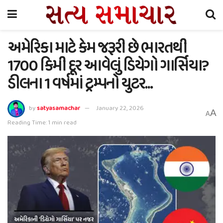
અમેરિકા માટે કેમ જરૂરી છે ભારતથી
1700 કિમી દૂર આવેલું ડિયેગો ગાર્સિયા?
ડીલના 1 વર્ષમાં ટ્રમ્પનો યુટર…
by
satyasamachar
January 22, 2026
A
A
Reading Time: 1 min read