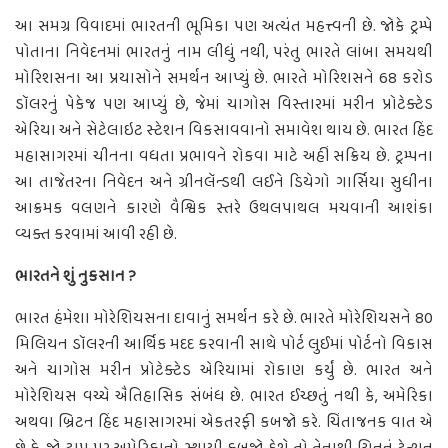
આ સમગ્ર વિવાદમાં ભારતની ભૂમિકા પણ અત્યંત મહત્ત્વની છે. જોકે ટ્રમ્પે
પોતાના નિવેદનમાં ભારતનું નામ લીધું નથી, પરંતુ ભારતે લાંબા સમયથી
મોરિશસના આ પ્રયાસોને સમર્થન આપ્યું છે. ભારતે મોરિશસને 68 કરોડ
ડૉલરનું પેકેજ પણ આપ્યું છે, જેમાં ચાગોસ વિસ્તારમાં મરીન પ્રોટેક્ટેડ
એરિયા અને સેટેલાઇટ સ્ટેશન વિકસાવવાનો સમાવેશ થાય છે. ભારત હિંદ
મહાસાગરમાં ચીનના વધતા પ્રભાવને રોકવા માટે અહીં સક્રિય છે. ટ્રમ્પના
આ તાજેતરના નિવેદન અને ગ્રીનલૅન્ડથી લઈને ડિયેગો ગાર્સિયા સુધીના
આક્રમક વલણને કારણે વૈશ્વિક સ્તરે ઉથલપાથલ મચવાની આશંકા
વ્યક્ત કરવામાં આવી રહી છે.
ભારતને શું નુકસાન ?
ભારત હંમેશા મોરેશિયસના દાવાનું સમર્થન કરે છે. ભારતે મોરેશિયસને 80
મિલિયન ડૉલરની આર્થિક મદદ કરવાની સાથે પોર્ટ લુઈમાં પોર્ટનો વિકાસ
અને ચાગોસ મરીન પ્રોટેક્ટેડ એરિયામાં રોકાણ કર્યું છે. ભારત અને
મોરેશિયસ વચ્ચે ઐતિહાસિક સંબંધ છે. ભારત ઈચ્છતું નથી કે, અમેરિકા
અથવા બ્રિટન હિંદ મહાસાગરમાં એકતરફી કબજો કરે. ચિંતાજનક વાત એ