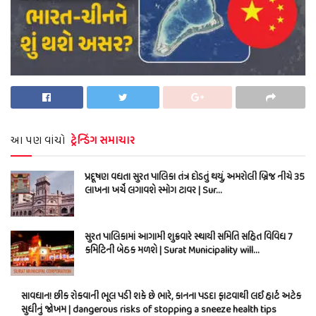
આ પણ વાંચો
ટ્રેન્ડિંગ સમાચાર
પ્રદૂષણ વધતા સુરત પાલિકા તંત્ર દોડતું થયું, અમરોલી બ્રિજ નીચે 35
લાખના ખર્ચે લગાવશે સ્મોગ ટાવર | Sur…
સુરત પાલિકામાં આગામી શુક્રવારે સ્થાયી સમિતિ સહિત વિવિધ 7
કમિટિની બેઠક મળશે | Surat Municipality will…
સાવધાન! છીંક રોકવાની ભૂલ પડી શકે છે ભારે, કાનના પડદા ફાટવાથી લઈ હાર્ટ અટેક
સુધીનું જોખમ | dangerous risks of stopping a sneeze health tips