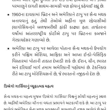
લાંબા અંતર સુધી હુમલો કરી શકે તેવા હથિયારો અને કથિત
પરમાણુને લગતી સાધમ-સામગ્રી પણ હોવાનું કહેવાઈ રહ્યું છે.
1960ના દાયકામાં બ્રિટન અને અમેરિકાને ટાપુ પર સૈન્ય મથક
બનાવવાનું હતું, તેથી તેઓએ અહીંના મૂળ રહેવાસીઓ
(ચાગોસિયન)ને બળજબરીથી હાંકી કાઢ્યા હતા. તાજેતરના
વર્ષોમાં આંતરરાષ્ટ્રીય કોર્ટોએ ટાપુ પર બ્રિટનના કબજાને
ગેરકાયદેસર ગણાવ્યો છે.
અમેરિકા આ ટાપુ પર આવેલા પોતાના સૈન્ય મથકનો ઉપયોગ
કરીને પશ્ચિમ એશિયા, આફ્રિકા અને આખા ઈન્ડો-પેસિફિક
વિસ્તારમાં પોતાની તાકાત દેખાડી શકે છે. ઈરાન, ચીન, ભારત
અને દરિયાઈ માર્ગ તમામ અમેરિકાની પહોંચમાં છે. ટેકનિકલ
રીતે આ ટાપુ મોરેશિયસનો છે, જે ભારતનો નજીકનો દેશ છે.
ડિએગો ગાર્સિયાનું વ્યૂહાત્મક મહત્વ
સૈન્ય મથકના મહત્ત્વ મુજબ ‘ડિએગો ગાર્સિયા’ વિશ્વનું સૌથી મહત્ત્વનું સ્થળ
છે. અહીંથી અમેરિકા ચીનના વધતા પ્રભાવને અટકાવી શકે છે. આ ટાપુ પર
આવેલું અમેરિકન સૈન્ય મથક મલક્કાની સામુદ્રધુની નજીક આવેલું છે અને