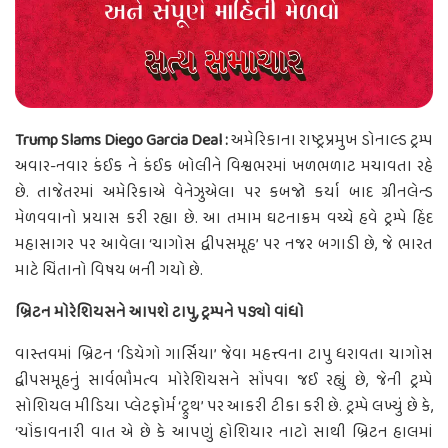
Trump Slams Diego Garcia Deal :
અમેરિકાના રાષ્ટ્રપ્રમુખ ડોનાલ્ડ ટ્રમ્પ
અવાર-નવાર કંઈક ને કંઈક બોલીને વિશ્વભરમાં ખળભળાટ મચાવતા રહે
છે. તાજેતરમાં અમેરિકાએ વેનેઝુએલા પર કબજો કર્યા બાદ ગ્રીનલેન્ડ
મેળવવાનો પ્રયાસ કરી રહ્યા છે. આ તમામ ઘટનાક્રમ વચ્ચે હવે ટ્રમ્પે હિંદ
મહાસાગર પર આવેલા ‘ચાગોસ દ્વીપસમૂહ’ પર નજર બગાડી છે, જે ભારત
માટે ચિંતાનો વિષય બની ગયો છે.
બ્રિટન મોરેશિયસને આપશે ટાપુ, ટ્રમ્પને પડ્યો વાંધો
વાસ્તવમાં બ્રિટન ‘ડિયેગો ગાર્સિયા’ જેવા મહત્ત્વના ટાપુ ધરાવતા ચાગોસ
દ્વીપસમૂહનું સાર્વભૌમત્વ મોરેશિયસને સોંપવા જઈ રહ્યું છે, જેની ટ્રમ્પે
સોશિયલ મીડિયા પ્લેટફોર્મ ‘ટ્રુથ’ પર આકરી ટીકા કરી છે. ટ્રમ્પે લખ્યું છે કે,
‘ચોંકાવનારી વાત એ છે કે આપણું હોશિયાર નાટો સાથી બ્રિટન હાલમાં