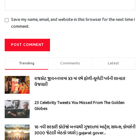
Save my name, email, and website in this browser for the next time I
comment.
Trending
Comments
Latest
રાજકોટ જીવનનગરમાં ૪૩ માં વર્ષે હોળી-ધુળેટી પર્વની શાનદાર
ઉજવણી
23 Celebrity Tweets You Missed From The Golden
Globes
16 નવી સરકારી કોલેજો બનવાથી ગુજરાતમાં આર્ટ્સ, સાયન્સ, કોમર્સની
3000 જેટલી બેઠકો વધશે | gujarat gover…