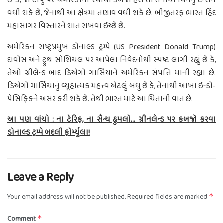
છે કે, જો ટાપુ પર અમેરિકાનો સ્થાયી કબજો હેશે તો તેનાથી ચિનનું ટેન્શન
વધી શકે છે, જેનાથી આ ક્ષેત્રમાં તણાવ વધી શકે છે. બીજીતરફ ભારત હિંદ
મહાસાગર વિસ્તારને શાંત રાખવા ઈચ્છે છે.
અમેરિકન રાષ્ટ્રપ્રમુખ ડોનાલ્ડ ટ્રમ્પે (US President Donald Trump)
દાવોસ અને ટ્રુથ સોશિયલ પર આપેલા નિવેદનોથી સ્પષ્ટ લાગી રહ્યું છે કે,
તેઓ ગ્રીલેન્ડ બાદ ડિએગો ગાર્સિયાને અમેરિકન સંપત્તિ માની રહ્યા છે.
ડિએગો ગાર્સિયાનું વ્યૂહાત્મક મહત્ત્વ એટલું બધુ છે કે, તેનાથી આખા ઇન્ડો-
પેસિફિકને અસર કરી શકે છે. તેથી ભારત માટે આ ચિંતાની વાત છે.
આ પણ વાંચો : ના ટેરિફ, ના સૈન્ય હુમલો… ગ્રીનલેન્ડ પર કબજો કરવા
ડોનાલ્ડ ટ્રમ્પે બદલી ફોર્મ્યુલા!
Leave a Reply
Your email address will not be published.
Required fields are marked
*
Comment
*