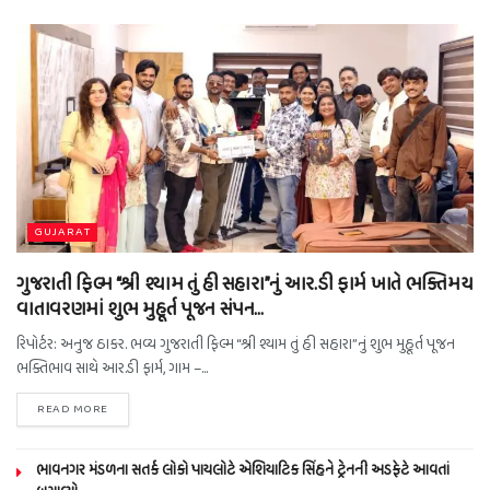
GUJARAT
ગુજરાતી ફિલ્મ “શ્રી શ્યામ તું હી સહારા”નું આર.ડી ફાર્મ ખાતે ભક્તિમય
વાતાવરણમાં શુભ મુહૂર્ત પૂજન સંપન…
રિપોર્ટર: અનુજ ઠાકર. ભવ્ય ગુજરાતી ફિલ્મ “શ્રી શ્યામ તું હી સહારા”નું શુભ મુહૂર્ત પૂજન
ભક્તિભાવ સાથે આર.ડી ફાર્મ, ગામ –...
READ MORE
ભાવનગર મંડળના સતર્ક લોકો પાયલોટે એશિયાટિક સિંહને ટ્રેનની અડફેટે આવતાં