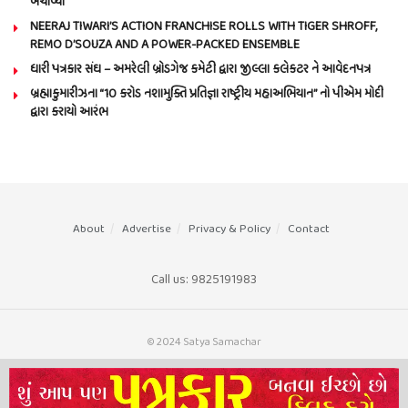
બચાવ્યો
NEERAJ TIWARI’S ACTION FRANCHISE ROLLS WITH TIGER SHROFF,
REMO D’SOUZA AND A POWER-PACKED ENSEMBLE
ધારી પત્રકાર સંઘ – અમરેલી બ્રોડગેજ કમેટી દ્વારા જીલ્લા કલેકટર ને આવેદનપત્ર
બ્રહ્માકુમારીઝના “10 કરોડ નશામુક્તિ પ્રતિજ્ઞા રાષ્ટ્રીય મહાઅભિયાન” નો પીએમ મોદી
દ્વારા કરાયો આરંભ
About
Advertise
Privacy & Policy
Contact
Call us: 9825191983
© 2024 Satya Samachar