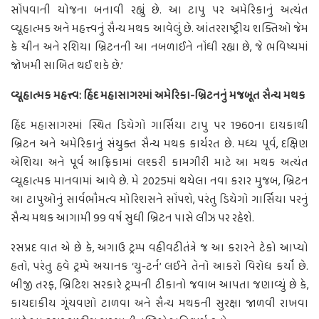
સોંપવાની યોજના બનાવી રહ્યું છે. આ ટાપુ પર અમેરિકાનું અત્યંત
વ્યૂહાત્મક અને મહત્ત્વનું સૈન્ય મથક આવેલું છે. આંતરરાષ્ટ્રીય શક્તિઓ જેમ
કે ચીન અને રશિયા બ્રિટનની આ નબળાઈને નોંધી રહ્યા છે, જે ભવિષ્યમાં
જોખમી સાબિત થઈ શકે છે.’
વ્યૂહાત્મક મહત્ત્વ: હિંદ મહાસાગરમાં અમેરિકા-બ્રિટનનું મજબૂત સૈન્ય મથક
હિંદ મહાસાગરમાં સ્થિત ડિયેગો ગાર્સિયા ટાપુ પર 1960ના દાયકાથી
બ્રિટન અને અમેરિકાનું સંયુક્ત સૈન્ય મથક કાર્યરત છે. મધ્ય પૂર્વ, દક્ષિણ
એશિયા અને પૂર્વ આફ્રિકામાં લશ્કરી કામગીરી માટે આ મથક અત્યંત
વ્યૂહાત્મક માનવામાં આવે છે. મે 2025માં થયેલા નવા કરાર મુજબ, બ્રિટન
આ ટાપુઓનું સાર્વભૌમત્વ મોરિશસને સોંપશે, પરંતુ ડિયેગો ગાર્સિયા પરનું
સૈન્ય મથક આગામી 99 વર્ષ સુધી બ્રિટન પાસે લીઝ પર રહેશે.
રસપ્રદ વાત એ છે કે, અગાઉ ટ્રમ્પ વહીવટીતંત્રે જ આ કરારને ટેકો આપ્યો
હતો, પરંતુ હવે ટ્રમ્પે અચાનક ‘યુ-ટર્ન’ લઈને તેનો આકરો વિરોધ કર્યો છે.
બીજી તરફ, બ્રિટિશ સરકારે ટ્રમ્પની ટીકાનો જવાબ આપતા જણાવ્યું છે કે,
કાયદાકીય ગૂંચવણો ટાળવા અને સૈન્ય મથકની સુરક્ષા જાળવી રાખવા