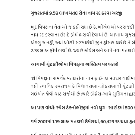
ગુજરાતમાં 9.58 લાખ મતદારોના નામ રદ કરવા અરજી
ખુદ વિપક્ષના નેતાઓ જ કહી રહ્યાં છે કે, બીએલઓ પર રાજ
નામ રદ કરવાના ઇરાદે ફોર્મ ભરાવી દેવાયાં છે. આખાય ગુ
એટલુ જ નહીં, જ્યાં ઓછી સરસાઇથી જીત હાંસલ થઇ છે તે બે
2.78 લાખ ફોર્મ ભર્યાં છે. જ્યારે કોંગ્રેસ અને આપે નવા મતદારો
આગામી ચૂંટણીઓમાં વિપક્ષના અસ્તિત્વ પર ખતરો
જો વિપક્ષના સમર્થક મતદારોના નામ ફાઇનલ મતદાર યાદીમ
નહીં, સ્થાનિક સ્વરાજય કે વિધાનસભા-લોકસભાની ચૂંટણી 
ગઇ ખેત જેવો ઘાટ સર્જાયો છે ત્યારે કોંગ્રેસ-આપે સુપ્રિમના દ
આ પણ વાંચો: સ્પેસ ટેક્નોલોજીમાં નવો યુગ : સાણંદમાં 500 ક
વર્ષ 2001માં 1.19 લાખ મતદારો ઉમેરાયાં, 60,429 રદ થયા હતા