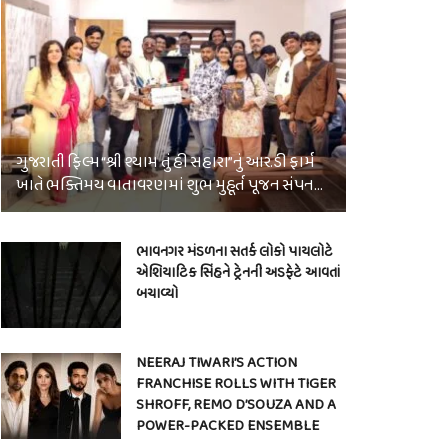
ગુજરાતી ફિલ્મ “શ્રી શ્યામ તું હી સહારા”નું આર.ડી ફાર્મ
ખાતે ભક્તિમય વાતાવરણમાં શુભ મુહૂર્ત પૂજન સંપન…
ભાવનગર મંડળના સતર્ક લોકો પાયલોટે
એશિયાટિક સિંહને ટ્રેનની અડફેટે આવતાં
બચાવ્યો
NEERAJ TIWARI’S ACTION
FRANCHISE ROLLS WITH TIGER
SHROFF, REMO D’SOUZA AND A
POWER-PACKED ENSEMBLE