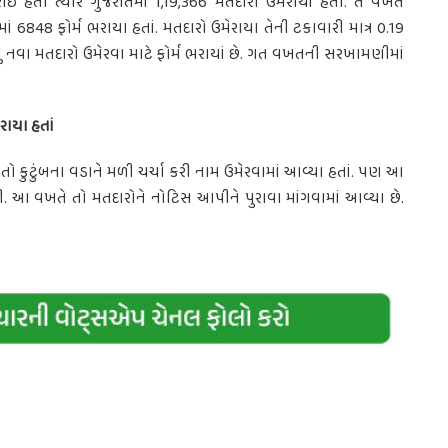
હતી ત્યારે ગુજરાતમાં 1,19,366 મતદારો ઉમેરાયાં હતા. તે વખતે
ં 6848 ફોર્મ ભરાયા હતાં. મતદારો ઉમેરાયા તેની ટકાવારી માત્ર 0.19
 નવા મતદારો ઉમેરવા માટે ફોર્મ ભરાયાં છે. ગત વખતની સરખામણીમાં
રાયા હતાં
ો કુટુંબના વડાને મળી ચર્ચા કરી નામ ઉમેરવામાં આવ્યા હતાં. પણ આ
આ વખતે તો મતદારોને નોટિસ આપીને પુરાવા માંગવામાં આવ્યા છે.