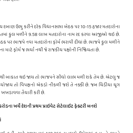
કીય દબાણ ઉભુ કરીને દરેક વિધાનસભા બેઠક પર 10-15 હજાર મતદારોના
જરાતમાં કુલ મળીને 9.58 લાખ મતદારોના નામ રદ કરવા અરજીઓ થઇ છે.
ઠક પર ભાજપે નવા મતદારોના ફોર્મ ભરાવી દીધાં છે. ભાજપે કુલ મળીને
ના માટે ફોર્મ જ ભર્યાં નથી જે રાજકીય પક્ષોની નિષ્ક્રિયતા છે.
ાંથી બાકાત થઇ જાય તો ભાજપને સીધો લાભ મળી શકે તેમ છે. એટલુ જ
યોજાય તો વિપક્ષનો એકડો નીકળી જશે તે નક્કી છે. જબ ચિડીયા ચૂગ
્વાર ખખડાવવા તૈયારી કરી છે.
રોડના ખર્ચે દેશની પ્રથમ પ્રાઇવેટ સેટેલાઈટ ફેક્ટરી બનશે
ં