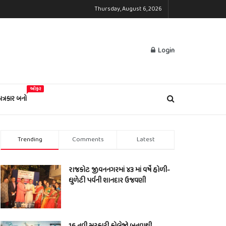
Thursday, August 6, 2026
Login
ઓફર
પત્રકાર બનો
Trending
Comments
Latest
રાજકોટ જીવનનગરમાં ૪૩ માં વર્ષે હોળી-
ધુળેટી પર્વની શાનદાર ઉજવણી
16 નવી સરકારી કોલેજો બનવાથી