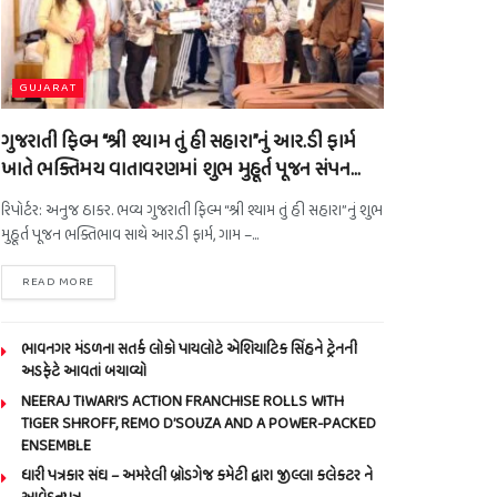
GUJARAT
ગુજરાતી ફિલ્મ “શ્રી શ્યામ તું હી સહારા”નું આર.ડી ફાર્મ
ખાતે ભક્તિમય વાતાવરણમાં શુભ મુહૂર્ત પૂજન સંપન…
રિપોર્ટર: અનુજ ઠાકર. ભવ્ય ગુજરાતી ફિલ્મ “શ્રી શ્યામ તું હી સહારા”નું શુભ
મુહૂર્ત પૂજન ભક્તિભાવ સાથે આર.ડી ફાર્મ, ગામ –...
READ MORE
ભાવનગર મંડળના સતર્ક લોકો પાયલોટે એશિયાટિક સિંહને ટ્રેનની
અડફેટે આવતાં બચાવ્યો
NEERAJ TIWARI’S ACTION FRANCHISE ROLLS WITH
TIGER SHROFF, REMO D’SOUZA AND A POWER-PACKED
ENSEMBLE
ધારી પત્રકાર સંઘ – અમરેલી બ્રોડગેજ કમેટી દ્વારા જીલ્લા કલેકટર ને