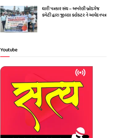
ધારી પત્રકાર સંઘ – અમરેલી બ્રોડગેજ
કમેટી દ્વારા જીલ્લા કલેકટર ને આવેદનપત્ર
Youtube