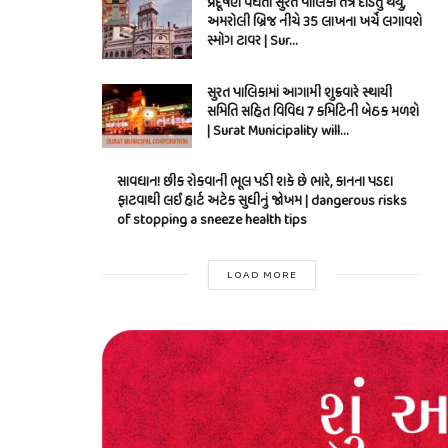
પ્રદૂષણ વધતા સુરત પાલિકા તંત્ર દોડતું થયું,
અમરોલી બ્રિજ નીચે 35 લાખના ખર્ચે લગાવશે
સ્મોગ ટાવર | Sur…
સુરત પાલિકામાં આગામી શુક્રવારે સ્થાયી
સમિતિ સહિત વિવિધ 7 કમિટિની બેઠક મળશે
| Surat Municipality will…
સાવધાન! છીંક રોકવાની ભૂલ પડી શકે છે ભારે, કાનના પડદા
ફાટવાથી લઈ હાર્ટ અટેક સુધીનું જોખમ | dangerous risks
of stopping a sneeze health tips
LOAD MORE