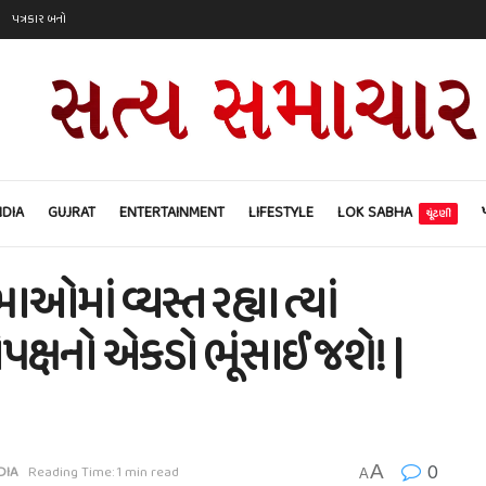
પત્રકાર બનો
NDIA
GUJRAT
ENTERTAINMENT
LIFESTYLE
LOK SABHA
ચૂંટણી
ઓમાં વ્યસ્ત રહ્યા ત્યાં
પક્ષનો એકડો ભૂંસાઈ જશે! |
0
A
DIA
Reading Time: 1 min read
A