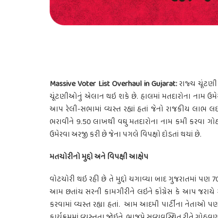
Massive Voter List Overhaul in Gujarat:
રાજ્ય ચૂંટણી
ચૂંટણીઓનું એલાન થઇ શકે છે. હાલમાં મતદારોના નામ ઉમેરવા
આપ રેલી-સભામાં વ્યસ્ત રહ્યાં હતાં જેનો રાજકીય લાભ લ
ભરાવીને 9.50 લાખથી વઘુ મતદારોના નામ કમી કરવા ગોઠ
ઉમેરવા અરજી કરી છે જેના પગલે વિપક્ષો દોડતાં થયાં છે.
મતચોરીનો મુદ્દો અને વિપક્ષી આક્ષેપ
વોટચોરી થઇ રહી છે તે મુદ્દો ચગાવ્યા બાદ ગુજરાતમાં પણ 70 
આમ છતાંય સરની કામગીરીને લઇને કોંગ્રેસ કે આપ જરાયે ગંભ
કરવામાં વ્યસ્ત રહ્યા હતાં. આમ આદમી પાર્ટીના નેતાઓ પણ 
કાર્યક્રમમાં વ્યસ્તતા જોઇને ભાજપે સુવ્યવસ્થિત રીતે ગોઠવ