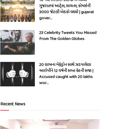
ગુજરાતમાં આર્ટ્સ, સાયન્સ, કોમર્સની
3000 જેટલી બેઠકો વધશે | gujarat
gover…
23 Celebrity Tweets You Missed
From The Golden Globes
20 લાખના મેફેડ્રોન સાથે ઝડપાયેલા
આરોપીને 12 વર્ષની સખ્ત કેદની સજા |
Accused caught with 20 lakhs
wor…
Recent News