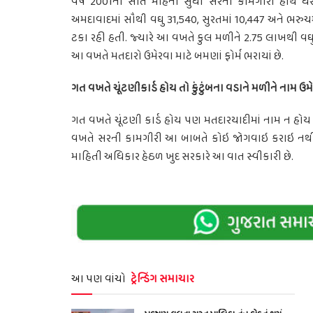
વર્ષ 2001ની સાત મહિના સુધી સરની કામગીરી હાથ ધરાઇ 
અમદાવાદમાં સૌથી વઘુ 31,540, સુરતમાં 10,447 અને ભરુચમા
ટકા રહી હતી. જ્યારે આ વખતે કુલ મળીને 2.75 લાખથી વઘુ
આ વખતે મતદારો ઉમેરવા માટે બમણાં ફોર્મ ભરાયાં છે.
ગત વખતે ચૂંટણીકાર્ડ હોય તો કુંટુંબના વડાને મળીને નામ ઉમે
ગત વખતે ચૂંટણી કાર્ડ હોય પણ મતદારયાદીમાં નામ ન હોય ત
વખતે સરની કામગીરી આ બાબતે કોઇ જોગવાઇ કરાઇ નથી. 
માહિતી અધિકાર હેઠળ ખુદ સરકારે આ વાત સ્વીકારી છે.
આ પણ વાંચો
ટ્રેન્ડિંગ સમાચાર