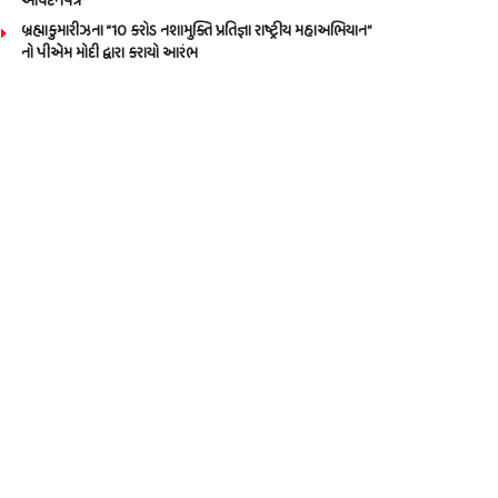
આવેદનપત્ર
બ્રહ્માકુમારીઝના “10 કરોડ નશામુક્તિ પ્રતિજ્ઞા રાષ્ટ્રીય મહાઅભિયાન”
નો પીએમ મોદી દ્વારા કરાયો આરંભ