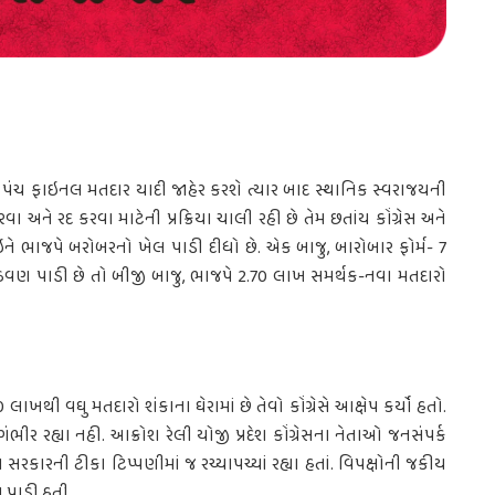
 પંચ ફાઇનલ મતદાર યાદી જાહેર કરશે ત્યાર બાદ સ્થાનિક સ્વરાજયની
 અને રદ કરવા માટેની પ્રક્રિયા ચાલી રહી છે તેમ છતાંય કોંગ્રેસ અને
ઇને ભાજપે બરોબરનો ખેલ પાડી દીધો છે. એક બાજુ, બારોબાર ફોર્મ- 7
વણ પાડી છે તો બીજી બાજુ, ભાજપે 2.70 લાખ સમર્થક-નવા મતદારો
લાખથી વઘુ મતદારો શંકાના ઘેરામાં છે તેવો કોંગ્રેસે આક્ષેપ કર્યો હતો.
ીર રહ્યા નહી. આક્રોશ રેલી યોજી પ્રદેશ કોંગ્રેસના નેતાઓ જનસંપર્ક
સરકારની ટીકા ટિપ્પણીમાં જ રચ્યાપચ્યાં રહ્યા હતાં. વિપક્ષોની જકીય
ણ પાડી હતી.