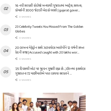
16 નવી સરકારી કોલેજો બનવાથી ગુજરાતમાં આર્ટ્સ, સાયન્સ,
કોમર્સની 3000 જેટલી બેઠકો વધશે | gujarat gover…
0 SHARES
23 Celebrity Tweets You Missed From The Golden
Globes
0 SHARES
20 લાખના મેફેડ્રોન સાથે ઝડપાયેલા આરોપીને 12 વર્ષની સખ્ત
કેદની સજા | Accused caught with 20 lakhs wor…
0 SHARES
’25 દિવસથી બોટ પર જીવન ગુજારી રહ્યા છે…’, ઈરાનમાં ફસાયેલા
ગુજરાતના 72 માછીમારોએ પરત લાવવા સરકારને …
0 SHARES