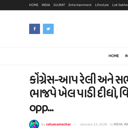
HOME
INDIA
GUJRAT
Entertainment
Lifestyle
Lok Sabha
HOME
I
કોંગ્રેસ-આપ રેલી અને સભા
ભાજપે ખેલ પાડી દીધો, વિ
opp…
by
satyasamachar
January 23, 2026
in
INDIA
,
IN