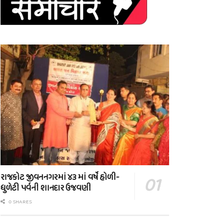
રાજકોટ જીવનનગરમાં ૪૩ માં વર્ષે હોળી-
ધુળેટી પર્વની શાનદાર ઉજવણી
0 SHARES