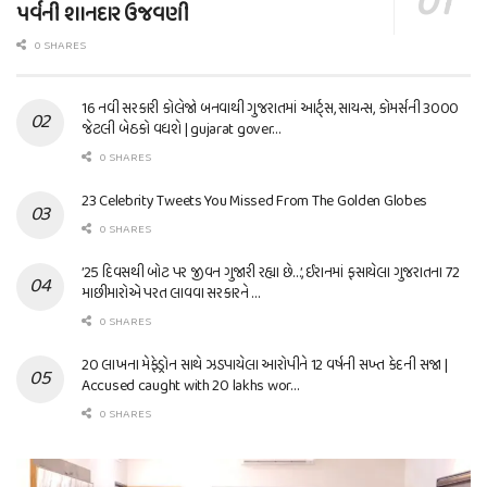
પર્વની શાનદાર ઉજવણી
0 SHARES
16 નવી સરકારી કોલેજો બનવાથી ગુજરાતમાં આર્ટ્સ, સાયન્સ, કોમર્સની 3000
જેટલી બેઠકો વધશે | gujarat gover…
0 SHARES
23 Celebrity Tweets You Missed From The Golden Globes
0 SHARES
’25 દિવસથી બોટ પર જીવન ગુજારી રહ્યા છે…’, ઈરાનમાં ફસાયેલા ગુજરાતના 72
માછીમારોએ પરત લાવવા સરકારને …
0 SHARES
20 લાખના મેફેડ્રોન સાથે ઝડપાયેલા આરોપીને 12 વર્ષની સખ્ત કેદની સજા |
Accused caught with 20 lakhs wor…
0 SHARES