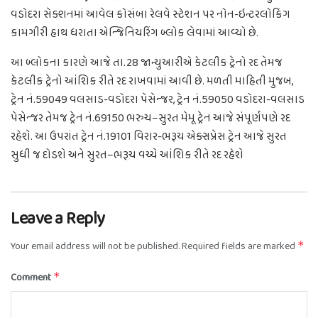
વડોદરા સેક્શનમાં આવેલ કોસંબા રેલવે સ્ટેશન પર નોન-ઇન્ટરલોકિંગ
કામગીરી હાથ ધરાતા એન્જિનિયરિંગ બ્લોક લેવામાં આવ્યો છે.
આ બ્લોકના કારણે આજે તા.28 જાન્યુઆરીએ કેટલીક ટ્રેનો રદ તેમજ
કેટલીક ટ્રેનો આંશિક રીતે રદ રાખવામાં આવી છે. મળતી માહિતી મુજબ,
ટ્રેન નં.59049 વલસાડ-વડોદરા પેસેન્જર, ટ્રેન નં.59050 વડોદરા-વલસાડ
પેસેન્જર તેમજ ટ્રેન નં.69150 ભરુચ–સુરત મેમૂ ટ્રેન આજે સંપૂર્ણપણે રદ
રહેશે. આ ઉપરાંત ટ્રેન નં.19101 વિરાર-ભરૂચ એક્સપ્રેસ ટ્રેન આજે સુરત
સુધી જ દોડશે અને સુરત–ભરૂચ વચ્ચે આંશિક રીતે રદ રહેશે
Leave a Reply
Your email address will not be published.
Required fields are marked
*
Comment
*