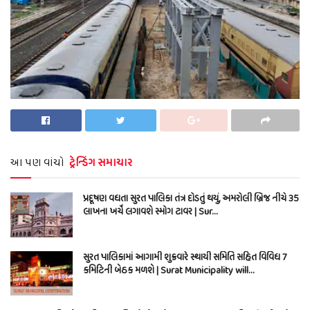
આ પણ વાંચો
ટ્રેન્ડિંગ સમાચાર
પ્રદૂષણ વધતા સુરત પાલિકા તંત્ર દોડતું થયું, અમરોલી બ્રિજ નીચે 35
લાખના ખર્ચે લગાવશે સ્મોગ ટાવર | Sur…
સુરત પાલિકામાં આગામી શુક્રવારે સ્થાયી સમિતિ સહિત વિવિધ 7
કમિટિની બેઠક મળશે | Surat Municipality will…