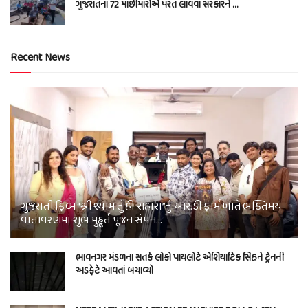
ગુજરાતના 72 માછીમારોએ પરત લાવવા સરકારને …
Recent News
ગુજરાતી ફિલ્મ “શ્રી શ્યામ તું હી સહારા”નું આર.ડી ફાર્મ ખાતે ભક્તિમય
વાતાવરણમાં શુભ મુહૂર્ત પૂજન સંપન…
ભાવનગર મંડળના સતર્ક લોકો પાયલોટે એશિયાટિક સિંહને ટ્રેનની
અડફેટે આવતાં બચાવ્યો