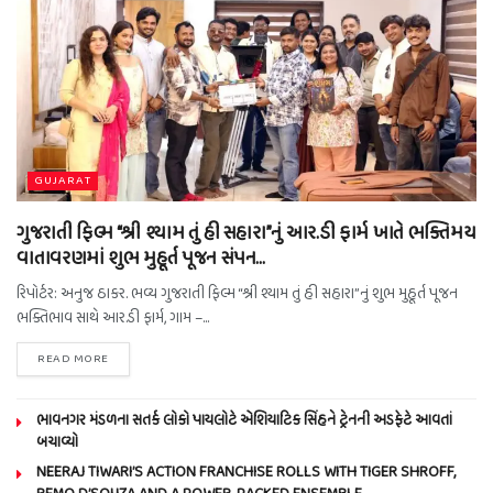
GUJARAT
ગુજરાતી ફિલ્મ “શ્રી શ્યામ તું હી સહારા”નું આર.ડી ફાર્મ ખાતે ભક્તિમય
વાતાવરણમાં શુભ મુહૂર્ત પૂજન સંપન…
રિપોર્ટર: અનુજ ઠાકર. ભવ્ય ગુજરાતી ફિલ્મ “શ્રી શ્યામ તું હી સહારા”નું શુભ મુહૂર્ત પૂજન
ભક્તિભાવ સાથે આર.ડી ફાર્મ, ગામ –...
READ MORE
ભાવનગર મંડળના સતર્ક લોકો પાયલોટે એશિયાટિક સિંહને ટ્રેનની અડફેટે આવતાં
બચાવ્યો
NEERAJ TIWARI’S ACTION FRANCHISE ROLLS WITH TIGER SHROFF,