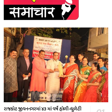
રાજકોટ જીવનનગરમાં ૪૩ માં વર્ષે હોળી-ધુળેટી