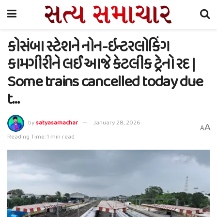
કોસંબા સ્ટેશને નોન-ઇન્ટરલોકિંગ
કામગીરીને લઈ આજે કેટલીક ટ્રેનો રદ |
Some trains cancelled today due
t…
by
satyasamachar
January 28, 2026
A
A
Reading Time: 1 min read