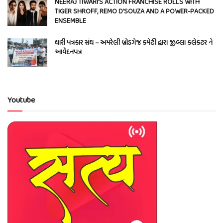
NEERAJ TIWARI’S ACTION FRANCHISE ROLLS WITH
TIGER SHROFF, REMO D’SOUZA AND A POWER-PACKED
ENSEMBLE
ધારી પત્રકાર સંઘ – અમરેલી બ્રોડગેજ કમેટી દ્વારા જીલ્લા કલેકટર ને
આવેદનપત્ર
Youtube