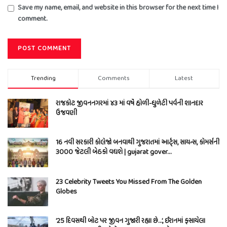
Save my name, email, and website in this browser for the next time I
comment.
Trending
Comments
Latest
રાજકોટ જીવનનગરમાં ૪૩ માં વર્ષે હોળી-ધુળેટી પર્વની શાનદાર
ઉજવણી
16 નવી સરકારી કોલેજો બનવાથી ગુજરાતમાં આર્ટ્સ, સાયન્સ, કોમર્સની
3000 જેટલી બેઠકો વધશે | gujarat gover…
23 Celebrity Tweets You Missed From The Golden
Globes
’25 દિવસથી બોટ પર જીવન ગુજારી રહ્યા છે…’, ઈરાનમાં ફસાયેલા