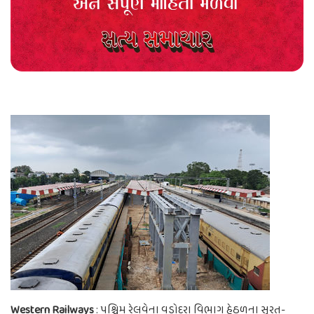
Western Railways
: પશ્ચિમ રેલવેના વડોદરા વિભાગ હેઠળના સુરત-