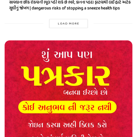
સાવધાન! છીંક રોકવાની ભૂલ પડી શકે છે ભારે, કાનના પડદા ફાટવાથી લઈ હાર્ટ અટેક
સુધીનું જોખમ | dangerous risks of stopping a sneeze health tips
LOAD MORE