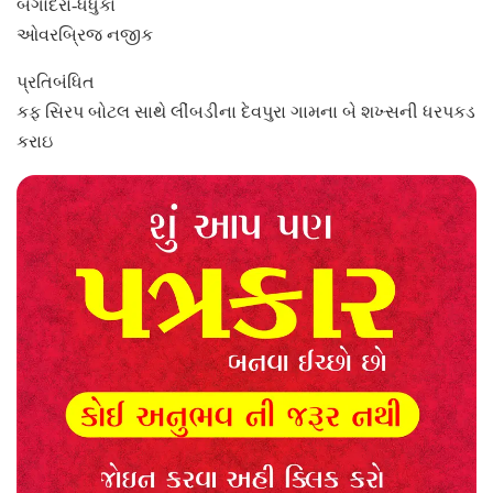
બગોદરા-ધંધુકા
ઓવરબ્રિજ નજીક
પ્રતિબંધિત
કફ સિરપ બોટલ સાથે લીંબડીના દેવપુરા ગામના બે શખ્સની ધરપકડ
કરાઇ