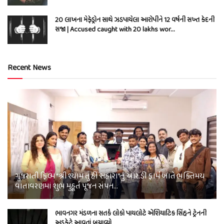
20 લાખના મેફેડ્રોન સાથે ઝડપાયેલા આરોપીને 12 વર્ષની સખ્ત કેદની
સજા | Accused caught with 20 lakhs wor…
Recent News
ગુજરાતી ફિલ્મ “શ્રી શ્યામ તું હી સહારા”નું આર.ડી ફાર્મ ખાતે ભક્તિમય
વાતાવરણમાં શુભ મુહૂર્ત પૂજન સંપન…
ભાવનગર મંડળના સતર્ક લોકો પાયલોટે એશિયાટિક સિંહને ટ્રેનની
અડફેટે આવતાં બચાવ્યો