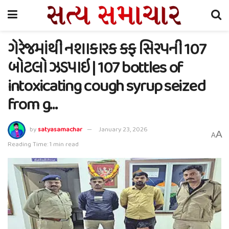
ગેરેજમાંથી નશાકારક કફ સિરપની 107
બોટલો ઝડપાઇ | 107 bottles of
intoxicating cough syrup seized
from g…
by
satyasamachar
January 23, 2026
A
A
Reading Time: 1 min read