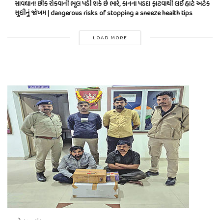
સાવધાન! છીંક રોકવાની ભૂલ પડી શકે છે ભારે, કાનના પડદા ફાટવાથી લઈ હાર્ટ અટેક
સુધીનું જોખમ | dangerous risks of stopping a sneeze health tips
LOAD MORE