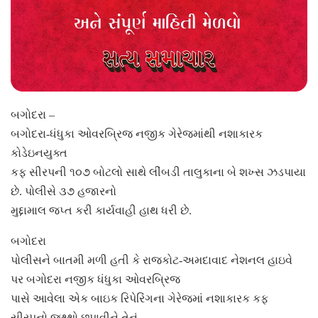
બગોદરા
–
બગોદરા-ધંધુકા ઓવરબ્રિજ નજીક ગેરેજમાંથી નશાકારક
કોડેઇનયુક્ત
કફ સીરપની ૧૦૭ બોટલો સાથે લીંબડી તાલુકાના બે શખ્સ ઝડપાયા
છે. પોલીસે ૩૭ હજારનો
મુદ્દામાલ જપ્ત કરી કાર્યવાહી હાથ ધરી છે.
બગોદરા
પોલીસને બાતમી મળી હતી કે રાજકોટ-અમદાવાદ નેશનલ હાઇવે
પર બગોદરા નજીક ધંધુકા ઓવરબ્રિજ
પાસે આવેલા એક બાઇક રિપેરિંગના ગેરેજમાં નશાકારક કફ
સીરપનો જથ્થો છુપાવીને તેનું