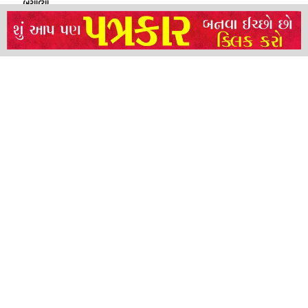
બચાવ્યો
NEERAJ TIWARI’S ACTION FRANCHISE ROLLS WITH TIGER SHROFF,
REMO D’SOUZA AND A POWER-PACKED ENSEMBLE
ધારી પત્રકાર સંઘ – અમરેલી બ્રોડગેજ કમેટી દ્વારા જીલ્લા કલેકટર ને આવેદનપત્ર
બ્રહ્માકુમારીઝના “10 કરોડ નશામુક્તિ પ્રતિજ્ઞા રાષ્ટ્રીય મહાઅભિયાન” નો પીએમ મોદી
દ્વારા કરાયો આરંભ
About
Advertise
Privacy & Policy
Contact
Call us: 9825191983
© 2024 Satya Samachar