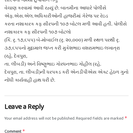
વેચાણ કરવામાં આવી રહ્યું છે. બાતમીના આધારે પોલીસે
એફ.એસ.એલ.અધિકારીઓની હાજરીમાં ગેરેજ પર રેઇડ
કરતા નશાકારક કફ સીરપની ૧૦૭ બોટલ મળી આવી હતી. પોલીસે
નશાકારક કફ સીરપની ૧૦૭ બોટલો
(કિં. રૃ. ૧૭
,
૬૫૫) બે-મોબાઈલ (રૃ. ૨૦
,
૦૦૦) મળી સ્થળ પરથી રૃ.
૩૭
,
૬૫૫નો મુદ્દામાલ જપ્ત કરી મુકેશભાઇ વશરામભાઇ લખાત્રા
(રહે. દેવપુરા
,
તા. લીંબડી) અને વિષ્ણુભાઇ ગોરધનભાઇ ગોહીલ
(
રહે.
દેવપુરા
,
તા. લીંબડી)ની ધરપકડ કરી એનડીપીએસ એક્ટ હેઠળ ગુનો
નોંધી કાર્યવાહી હાથ ધરી છે.
Leave a Reply
Your email address will not be published.
Required fields are marked
*
Comment
*