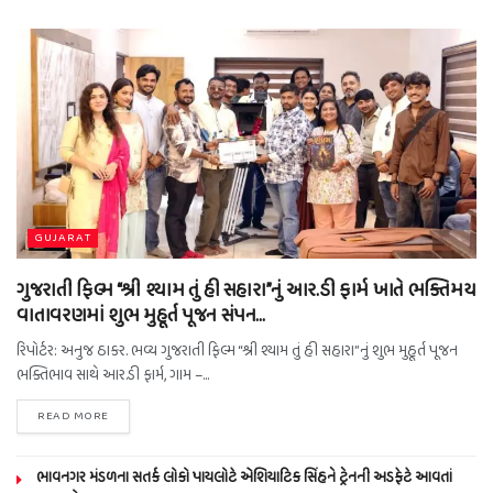
GUJARAT
ગુજરાતી ફિલ્મ “શ્રી શ્યામ તું હી સહારા”નું આર.ડી ફાર્મ ખાતે ભક્તિમય
વાતાવરણમાં શુભ મુહૂર્ત પૂજન સંપન…
રિપોર્ટર: અનુજ ઠાકર. ભવ્ય ગુજરાતી ફિલ્મ “શ્રી શ્યામ તું હી સહારા”નું શુભ મુહૂર્ત પૂજન
ભક્તિભાવ સાથે આર.ડી ફાર્મ, ગામ –...
READ MORE
ભાવનગર મંડળના સતર્ક લોકો પાયલોટે એશિયાટિક સિંહને ટ્રેનની અડફેટે આવતાં