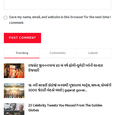
Save my name, email, and website in this browser for the next time I
comment.
Trending
Comments
Latest
રાજકોટ જીવનનગરમાં ૪૩ માં વર્ષે હોળી-ધુળેટી પર્વની શાનદાર
ઉજવણી
16 નવી સરકારી કોલેજો બનવાથી ગુજરાતમાં આર્ટ્સ, સાયન્સ, કોમર્સની
3000 જેટલી બેઠકો વધશે | gujarat gover…
23 Celebrity Tweets You Missed From The Golden
Globes