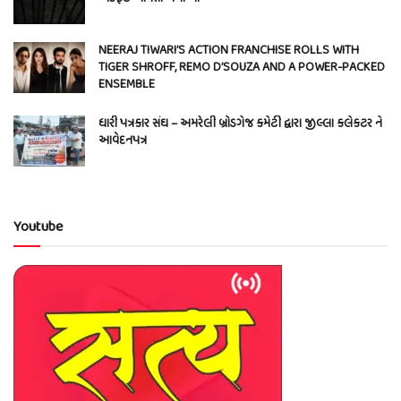
NEERAJ TIWARI’S ACTION FRANCHISE ROLLS WITH
TIGER SHROFF, REMO D’SOUZA AND A POWER-PACKED
ENSEMBLE
ધારી પત્રકાર સંઘ – અમરેલી બ્રોડગેજ કમેટી દ્વારા જીલ્લા કલેકટર ને
આવેદનપત્ર
Youtube