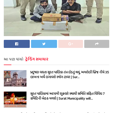
આ પણ વાંચો
ટ્રેન્ડિંગ સમાચાર
પ્રદૂષણ વધતા સુરત પાલિકા તંત્ર દોડતું થયું, અમરોલી બ્રિજ નીચે 35
લાખના ખર્ચે લગાવશે સ્મોગ ટાવર | Sur…
સુરત પાલિકામાં આગામી શુક્રવારે સ્થાયી સમિતિ સહિત વિવિધ 7
કમિટિની બેઠક મળશે | Surat Municipality will…