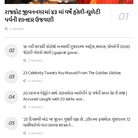
રાજકોટ જીવનનગરમાં ૪૩ માં વર્ષે હોળી-ધુળેટી
પર્વની શાનદાર ઉજવણી
0 SHARES
16 નવી સરકારી કોલેજો બનવાથી ગુજરાતમાં આર્ટ્સ, સાયન્સ, કોમર્સની 3000
જેટલી બેઠકો વધશે | gujarat gover…
0 SHARES
23 Celebrity Tweets You Missed From The Golden Globes
0 SHARES
20 લાખના મેફેડ્રોન સાથે ઝડપાયેલા આરોપીને 12 વર્ષની સખ્ત કેદની સજા |
Accused caught with 20 lakhs wor…
0 SHARES
’25 દિવસથી બોટ પર જીવન ગુજારી રહ્યા છે…’, ઈરાનમાં ફસાયેલા ગુજરાતના 72
માછીમારોએ પરત લાવવા સરકારને …
0 SHARES