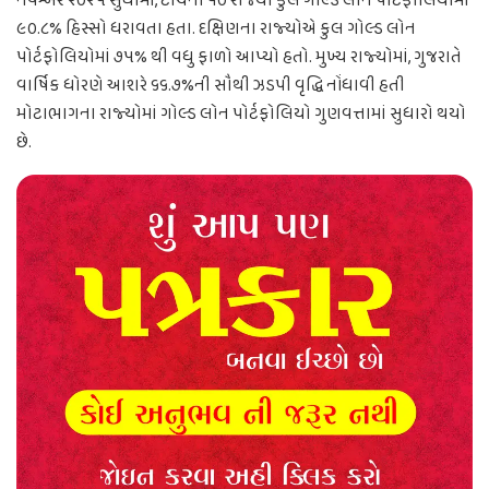
નવેમ્બર ૨૦૨૫ સુધીમાં, ટોચના ૧૦ રાજ્યો કુલ ગોલ્ડ લોન પોર્ટફોલિયોમાં
૯૦.૮% હિસ્સો ધરાવતા હતા. દક્ષિણના રાજ્યોએ કુલ ગોલ્ડ લોન
પોર્ટફોલિયોમાં ૭૫% થી વધુ ફાળો આપ્યો હતો. મુખ્ય રાજ્યોમાં, ગુજરાતે
વાર્ષિક ધોરણે આશરે ૬૬.૭%ની સૌથી ઝડપી વૃદ્ધિ નોંધાવી હતી
મોટાભાગના રાજ્યોમાં ગોલ્ડ લોન પોર્ટફોલિયો ગુણવત્તામાં સુધારો થયો
છે.