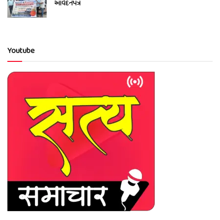
આવેદનપત્ર
Youtube