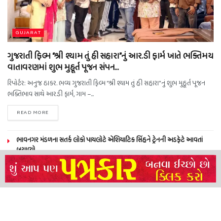
GUJARAT
ગુજરાતી ફિલ્મ “શ્રી શ્યામ તું હી સહારા”નું આર.ડી ફાર્મ ખાતે ભક્તિમય
વાતાવરણમાં શુભ મુહૂર્ત પૂજન સંપન…
રિપોર્ટર: અનુજ ઠાકર. ભવ્ય ગુજરાતી ફિલ્મ “શ્રી શ્યામ તું હી સહારા”નું શુભ મુહૂર્ત પૂજન
ભક્તિભાવ સાથે આર.ડી ફાર્મ, ગામ –...
READ MORE
ભાવનગર મંડળના સતર્ક લોકો પાયલોટે એશિયાટિક સિંહને ટ્રેનની અડફેટે આવતાં
બચાવ્યો
NEERAJ TIWARI’S ACTION FRANCHISE ROLLS WITH TIGER SHROFF,
REMO D’SOUZA AND A POWER-PACKED ENSEMBLE
ધારી પત્રકાર સંઘ – અમરેલી બ્રોડગેજ કમેટી દ્વારા જીલ્લા કલેકટર ને આવેદનપત્ર
બ્રહ્માકુમારીઝના “10 કરોડ નશામુક્તિ પ્રતિજ્ઞા રાષ્ટ્રીય મહાઅભિયાન” નો પીએમ મોદી
દ્વારા કરાયો આરંભ