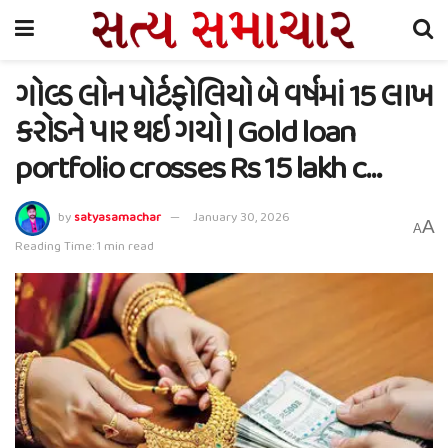
ગોલ્ડ લોન પોર્ટફોલિયો બે વર્ષમાં 15 લાખ
કરોડને પાર થઇ ગયો | Gold loan
portfolio crosses Rs 15 lakh c…
by
satyasamachar
January 30, 2026
A
A
Reading Time: 1 min read