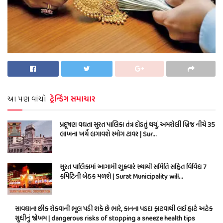
આ પણ વાંચો
ટ્રેન્ડિંગ સમાચાર
પ્રદૂષણ વધતા સુરત પાલિકા તંત્ર દોડતું થયું, અમરોલી બ્રિજ નીચે 35
લાખના ખર્ચે લગાવશે સ્મોગ ટાવર | Sur…
સુરત પાલિકામાં આગામી શુક્રવારે સ્થાયી સમિતિ સહિત વિવિધ 7
કમિટિની બેઠક મળશે | Surat Municipality will…
સાવધાન! છીંક રોકવાની ભૂલ પડી શકે છે ભારે, કાનના પડદા ફાટવાથી લઈ હાર્ટ અટેક
સુધીનું જોખમ | dangerous risks of stopping a sneeze health tips