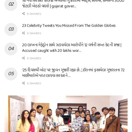
16 નવી સરકારી કોલેજો બનવાથી ગુજરાતમાં આર્ટ્સ, સાયન્સ, કોમર્સની 3000
જેટલી બેઠકો વધશે | gujarat gover…
0 SHARES
23 Celebrity Tweets You Missed From The Golden Globes
0 SHARES
20 લાખના મેફેડ્રોન સાથે ઝડપાયેલા આરોપીને 12 વર્ષની સખ્ત કેદની સજા |
Accused caught with 20 lakhs wor…
0 SHARES
’25 દિવસથી બોટ પર જીવન ગુજારી રહ્યા છે…’, ઈરાનમાં ફસાયેલા ગુજરાતના 72
માછીમારોએ પરત લાવવા સરકારને …
0 SHARES