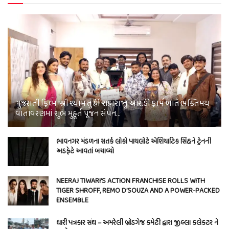
ગુજરાતી ફિલ્મ “શ્રી શ્યામ તું હી સહારા”નું આર.ડી ફાર્મ ખાતે ભક્તિમય
વાતાવરણમાં શુભ મુહૂર્ત પૂજન સંપન…
ભાવનગર મંડળના સતર્ક લોકો પાયલોટે એશિયાટિક સિંહને ટ્રેનની
અડફેટે આવતાં બચાવ્યો
NEERAJ TIWARI’S ACTION FRANCHISE ROLLS WITH
TIGER SHROFF, REMO D’SOUZA AND A POWER-PACKED
ENSEMBLE
ધારી પત્રકાર સંઘ – અમરેલી બ્રોડગેજ કમેટી દ્વારા જીલ્લા કલેકટર ને