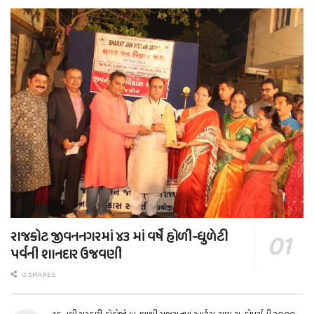
રાજકોટ જીવનનગરમાં ૪૩ માં વર્ષે હોળી-ધુળેટી
પર્વની શાનદાર ઉજવણી
0 SHARES