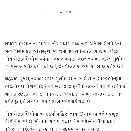
LOAD MORE
અમદાવાદ : સોનાના ભાવમાં તીવ્ર વધારા વચ્ચે, બેંકો અને આ સેગમેન્ટના
અન્ય ધિરાણકર્તાઓ તરફથી વ્યાજમાં વધારાને કારણે ભારતમાં ગોલ્ડ
લોન પોર્ટફોલિયો બે વર્ષમાં લગભગ બમણો થઈને નવેમ્બર ૨૦૨૫ સુધીમાં
૧૫.૬ લાખ કરોડ થઈ ગયો હતો, જે નવેમ્બર ૨૦૨૪માં ૧૧ લાખ કરોડ હતો.
અહેવાલ મુજબ, નવેમ્બર ૨૦૨૫ સુધીમાં સોના સામે લોન (ગોલ્ડ લોન)માં
૪૨%નો વધારો થયો છે, જે નવેમ્બર ૨૦૨૪ સુધીમાં ૩૯%નો વધારો દર્શાવે છે.
આને કારણે, કુલ ગોલ્ડ લોન પોર્ટફોલિયો, જે નવેમ્બર ૨૦૨૩ માં ૭.૯ લાખ
કરોડ હતો, તે બે વર્ષમાં ૧૫.૬ લાખ કરોડ થઈ ગયો છે.
લોન પોર્ટફોલિયોમાં આ ઝડપી વૃદ્ધિ સોનાના ઊંચા ભાવ અને મજબૂત
ગેરંટીને કારણે છે. સોનાના ભાવમાં વધારાને કારણે લોનની પાત્રતામાં
વધારો થયો છે, જેના કારણે લોનની રકમમાં વધારો થયો છે.