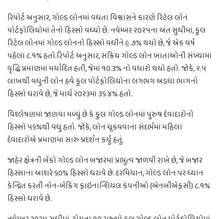
રિપોર્ટ અનુસાર, ગોલ્ડ લોનમાં વધતા વિશ્વાસને કારણે રિટેલ લોન
પોર્ટફોલિયોમાં તેનો હિસ્સો વધ્યો છે. નવેમ્બર ૨૦૨૫ના અંત સુધીમાં, કુલ
રિટેલ લોનમાં ગોલ્ડ લોનનો હિસ્સો વધીને ૯.૭% થયો છે, જે એક વર્ષ
પહેલા ૮.૧% હતો.રિપોર્ટ અનુસાર, સક્રિય ગોલ્ડ લોન ખાતાઓની સંખ્યામાં
વૃદ્ધિ પ્રમાણમાં મર્યાદિત હતી, જેમાં ૧૦.૩% નો વધારો થયો હતો. જોકે, ૨.૫
લાખથી વધુની લોન હવે કુલ પોર્ટફોલિયોના લગભગ અડધા ભાગનો
હિસ્સો ધરાવે છે, જે માર્ચ ૨૦૨૩માં ૩૬.૪% હતો.
વિશ્લેષણમાં જાણવા મળ્યું છે કે કુલ ગોલ્ડ લોનમાં પુરુષ દેવાદારોનો
હિસ્સો ૫૬%થી વધુ હતો. જોકે, લોન ચૂકવવાના સંદર્ભમાં મહિલા
દેવાદારોએ પ્રમાણમાં સારું પ્રદર્શન કર્યું હતું.
જાહેર ક્ષેત્રની બેંકો ગોલ્ડ લોન બજારમાં પ્રભુત્વ જાળવી રાખે છે, જે બજાર
હિસ્સાના આશરે ૬૦% હિસ્સો ધરાવે છે. દરમિયાન, ગોલ્ડ લોન પર ધ્યાન
કેન્દ્રિત કરતી નોન-બેંકિંગ ફાઇનાન્શિયલ કંપનીઓ (એનબીએફસી) ૮.૧%
હિસ્સો ધરાવે છે.