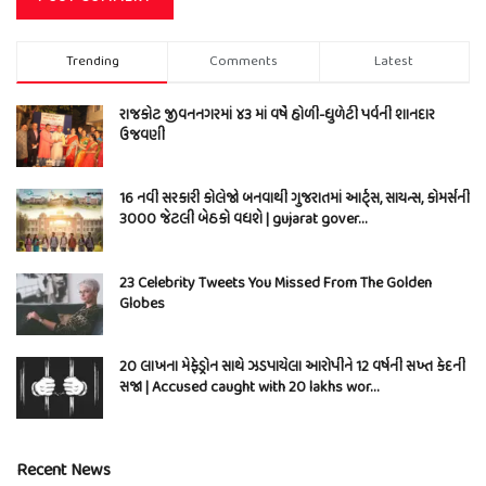
Trending
Comments
Latest
રાજકોટ જીવનનગરમાં ૪૩ માં વર્ષે હોળી-ધુળેટી પર્વની શાનદાર
ઉજવણી
16 નવી સરકારી કોલેજો બનવાથી ગુજરાતમાં આર્ટ્સ, સાયન્સ, કોમર્સની
3000 જેટલી બેઠકો વધશે | gujarat gover…
23 Celebrity Tweets You Missed From The Golden
Globes
20 લાખના મેફેડ્રોન સાથે ઝડપાયેલા આરોપીને 12 વર્ષની સખ્ત કેદની
સજા | Accused caught with 20 lakhs wor…
Recent News