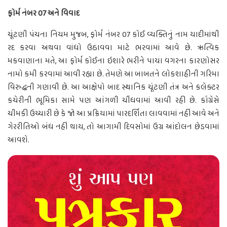
ફોર્મ નંબર 07 અને વિવાદ
ચૂંટણી પંચના નિયમ મુજબ, ફોર્મ નંબર 07 કોઈ વ્યક્તિનું નામ યાદીમાંથી
રદ કરવા અથવા વાંધો ઉઠાવવા માટે ભરવામાં આવે છે. ઋત્વિક
મકવાણાના મતે, આ ફોર્મ કોઈના ઇશારે ભરીને પાયા વગરના કારણોસર
નામો કમી કરવામાં આવી રહ્યા છે. તેમણે આ બાબતને લોકશાહીની ગરિમા
વિરુદ્ધની ગણાવી છે. આ આક્ષેપો બાદ સ્થાનિક ચૂંટણી તંત્ર અને કલેક્ટર
કચેરીની ભૂમિકા સામે પણ આંગળી ચીંધવામાં આવી રહી છે. કોંગ્રેસે
ચીમકી ઉચ્ચારી છે કે જો આ પ્રક્રિયામાં પારદર્શિતા લાવવામાં નહીં આવે અને
ગેરરીતિઓ બંધ નહીં થાય, તો આગામી દિવસોમાં ઉગ્ર આંદોલન છેડવામાં
આવશે.