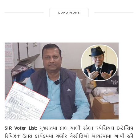
LOAD MORE
SIR Voter List:
ગુજરાતમાં હાલ ચાલી રહેલા ‘સ્પેશિયલ ઇન્ટેન્સિવ
રિવિઝન’ (SIR) કાર્યક્રમમાં ગંભીર ગેરરીતિઓ આચરવામાં આવી રહી