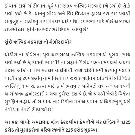
હોવાનો દાવો ચોટીલાના પૂર્વ ધારાસભ્ય ઋત્વિક મકવાણાએ કર્યો છે. તેણે
દાવો કર્યો છે કે, ‘થાનનું ગૌરવ અને વિશ્વવિખ્યાત હાસ્ય કલાકાર પદ્મશ્રી
શાહબુદ્દીન રાઠોડનું નામ મતદાર યાદીમાંથી રદ કરવા માટે કોઈ અજાણ્યા
શખસો દ્વારા ફોર્મ નંબર-07 ભરી દેવામાં આવ્યું છે.’
શું છે ઋત્વિક મકવાણાનો ગંભીર દાવો?
ચોટીલાના કોંગ્રેસના પૂર્વ ધારાસભ્ય ઋત્વિક મકવાણાએ પુરાવા સાથે
દાવો કર્યો છે કે, ‘SIRની કામગીરીના બહાને વિરોધ પક્ષના સમર્થકો અથવા
તટસ્થ લોકોના નામ મતદાર યાદીમાંથી જાણીજોઈને કમી કરવાનું ષડયંત્ર
ચાલી રહ્યું છે. પદ્મશ્રીનું નામ નિશાના પર: શાહબુદ્દીન રાઠોડ જેવી પ્રતિષ્ઠિત
વ્યક્તિનું નામ રદ કરવા માટે ફોર્મ ભરાવું તે વહીવટી તંત્ર અને ભાજપની
આયોજનબદ્ધ બેદરકારી અથવા કુચેષ્ટા દર્શાવે છે. જો પદ્મશ્રી એવોર્ડ વિજેતા
સુરક્ષિત ન હોય, તો સામાન્ય નાગરિકોના મત આપવાના અધિકારનું શું થશે
તેવો પ્રશ્ન તેમણે ઊઠાવ્યો છે.’
આ પણ વાંચો: અમદાવાદ પ્લેન ક્રેશ: વીમા કંપનીએ એર ઈન્ડિયાને 1,125
કરોડ તો મુસાફરોના પરિવારજનોને 225 કરોડ ચુકવ્યા