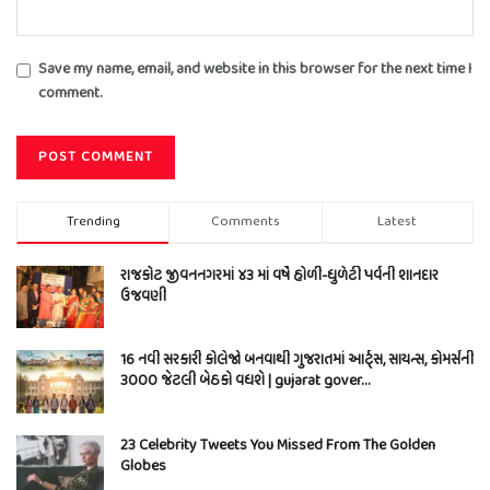
Save my name, email, and website in this browser for the next time I
comment.
Trending
Comments
Latest
રાજકોટ જીવનનગરમાં ૪૩ માં વર્ષે હોળી-ધુળેટી પર્વની શાનદાર
ઉજવણી
16 નવી સરકારી કોલેજો બનવાથી ગુજરાતમાં આર્ટ્સ, સાયન્સ, કોમર્સની
3000 જેટલી બેઠકો વધશે | gujarat gover…
23 Celebrity Tweets You Missed From The Golden
Globes