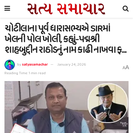
ચોટીલાના પૂર્વ ધારાસભ્યએ SIRમાં
ખેલની પોલ ખોલી, કહ્યું-પદ્મશ્રી
શાહબુદ્દીન રાઠોડનું નામ કાઢી નાખવા ફ…
by
satyasamachar
January 24, 2026
A
A
Reading Time: 1 min read