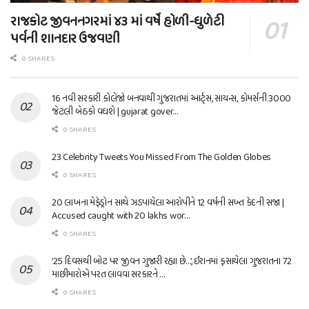
રાજકોટ જીવનનગરમાં ૪૩ માં વર્ષે હોળી-ધુળેટી
પર્વની શાનદાર ઉજવણી
0 SHARES
16 નવી સરકારી કોલેજો બનવાથી ગુજરાતમાં આર્ટ્સ, સાયન્સ, કોમર્સની 3000
જેટલી બેઠકો વધશે | gujarat gover…
0 SHARES
23 Celebrity Tweets You Missed From The Golden Globes
0 SHARES
20 લાખના મેફેડ્રોન સાથે ઝડપાયેલા આરોપીને 12 વર્ષની સખ્ત કેદની સજા |
Accused caught with 20 lakhs wor…
0 SHARES
’25 દિવસથી બોટ પર જીવન ગુજારી રહ્યા છે…’, ઈરાનમાં ફસાયેલા ગુજરાતના 72
માછીમારોએ પરત લાવવા સરકારને …
0 SHARES