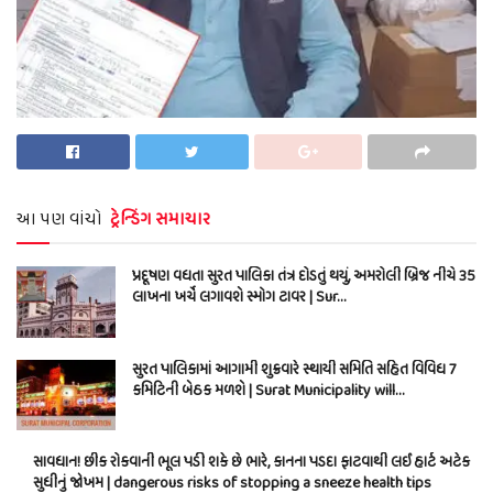
આ પણ વાંચો
ટ્રેન્ડિંગ સમાચાર
પ્રદૂષણ વધતા સુરત પાલિકા તંત્ર દોડતું થયું, અમરોલી બ્રિજ નીચે 35
લાખના ખર્ચે લગાવશે સ્મોગ ટાવર | Sur…
સુરત પાલિકામાં આગામી શુક્રવારે સ્થાયી સમિતિ સહિત વિવિધ 7
કમિટિની બેઠક મળશે | Surat Municipality will…
સાવધાન! છીંક રોકવાની ભૂલ પડી શકે છે ભારે, કાનના પડદા ફાટવાથી લઈ હાર્ટ અટેક
સુધીનું જોખમ | dangerous risks of stopping a sneeze health tips