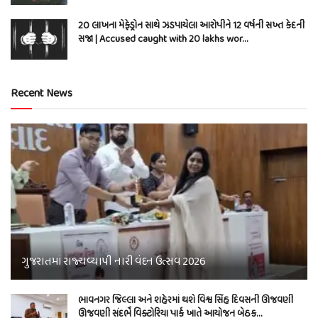
20 લાખના મેફેડ્રોન સાથે ઝડપાયેલા આરોપીને 12 વર્ષની સખ્ત કેદની
સજા | Accused caught with 20 lakhs wor…
Recent News
ગુજરાતમાં રાજ્યવ્યાપી નારી વંદન ઉત્સવ 2026
ભાવનગર જિલ્લા અને શહેરમાં થશે વિશ્વ સિંહ દિવસની ઊજવણી
ઊજવણી સંદર્ભે વિક્ટોરિયા પાર્ક ખાતે આયોજન બેઠક…