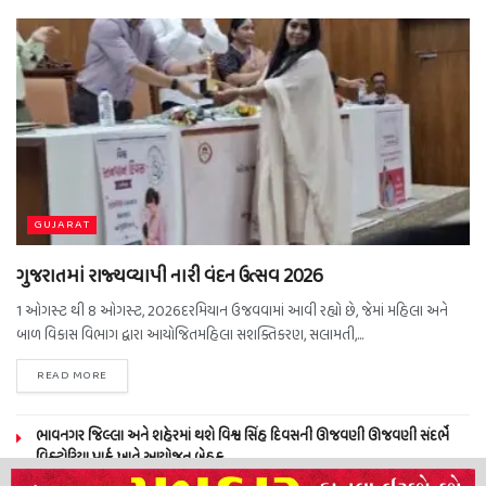
GUJARAT
ગુજરાતમાં રાજ્યવ્યાપી નારી વંદન ઉત્સવ 2026
1 ઓગસ્ટ થી 8 ઓગસ્ટ, 2026દરમિયાન ઉજવવામાં આવી રહ્યો છે, જેમાં મહિલા અને
બાળ વિકાસ વિભાગ દ્વારા આયોજિતમહિલા સશક્તિકરણ, સલામતી,...
READ MORE
ભાવનગર જિલ્લા અને શહેરમાં થશે વિશ્વ સિંહ દિવસની ઊજવણી ઊજવણી સંદર્ભે
વિક્ટોરિયા પાર્ક ખાતે આયોજન બેઠક…