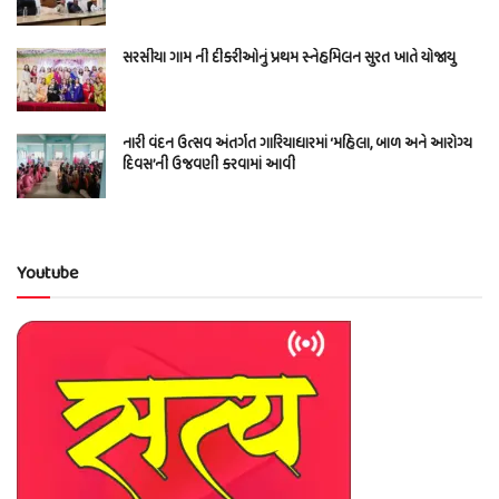
સરસીયા ગામ ની દીકરીઓનું પ્રથમ સ્નેહમિલન સુરત ખાતે યોજાયુ
નારી વંદન ઉત્સવ અંતર્ગત ગારિયાધારમાં ‘મહિલા, બાળ અને આરોગ્ય
દિવસ’ની ઉજવણી કરવામાં આવી
Youtube