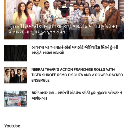
ગુજરાતી ફિલ્મ “શ્રી શ્યામ તું હી સહારા”નું આર.ડી ફાર્મ ખાતે ભક્તિમય
વાતાવરણમાં શુભ મુહૂર્ત પૂજન સંપન…
ભાવનગર મંડળના સતર્ક લોકો પાયલોટે એશિયાટિક સિંહને ટ્રેનની
અડફેટે આવતાં બચાવ્યો
NEERAJ TIWARI’S ACTION FRANCHISE ROLLS WITH
TIGER SHROFF, REMO D’SOUZA AND A POWER-PACKED
ENSEMBLE
ધારી પત્રકાર સંઘ – અમરેલી બ્રોડગેજ કમેટી દ્વારા જીલ્લા કલેકટર ને
આવેદનપત્ર
Youtube