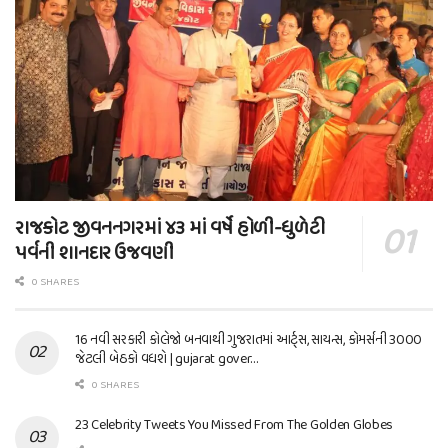
રાજકોટ જીવનનગરમાં ૪૩ માં વર્ષે હોળી-ધુળેટી
પર્વની શાનદાર ઉજવણી
0 SHARES
16 નવી સરકારી કોલેજો બનવાથી ગુજરાતમાં આર્ટ્સ, સાયન્સ, કોમર્સની 3000
જેટલી બેઠકો વધશે | gujarat gover…
0 SHARES
23 Celebrity Tweets You Missed From The Golden Globes