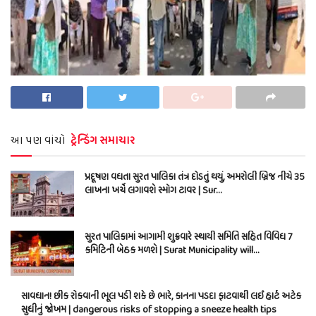
આ પણ વાંચો
ટ્રેન્ડિંગ સમાચાર
પ્રદૂષણ વધતા સુરત પાલિકા તંત્ર દોડતું થયું, અમરોલી બ્રિજ નીચે 35
લાખના ખર્ચે લગાવશે સ્મોગ ટાવર | Sur…
સુરત પાલિકામાં આગામી શુક્રવારે સ્થાયી સમિતિ સહિત વિવિધ 7
કમિટિની બેઠક મળશે | Surat Municipality will…
સાવધાન! છીંક રોકવાની ભૂલ પડી શકે છે ભારે, કાનના પડદા ફાટવાથી લઈ હાર્ટ અટેક
સુધીનું જોખમ | dangerous risks of stopping a sneeze health tips