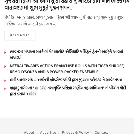
ગુજરાતી ફિલ્મ “શ્રી શ્યામ તું હી સહારા”નું આર.ડી ફાર્મ ખાતે ભક્તિમય
વાતાવરણમાં શુભ મુહૂર્ત પૂજન સંપન…
રિપોર્ટર: અનુજ ઠાકર. ભવ્ય ગુજરાતી ફિલ્મ “શ્રી શ્યામ તું હી સહારા”નું શુભ મુહૂર્ત પૂજન
ભક્તિભાવ સાથે આર.ડી ફાર્મ, ગામ –...
READ MORE
ભાવનગર મંડળના સતર્ક લોકો પાયલોટે એશિયાટિક સિંહને ટ્રેનની અડફેટે આવતાં
બચાવ્યો
NEERAJ TIWARI’S ACTION FRANCHISE ROLLS WITH TIGER SHROFF,
REMO D’SOUZA AND A POWER-PACKED ENSEMBLE
ધારી પત્રકાર સંઘ – અમરેલી બ્રોડગેજ કમેટી દ્વારા જીલ્લા કલેકટર ને આવેદનપત્ર
બ્રહ્માકુમારીઝના “10 કરોડ નશામુક્તિ પ્રતિજ્ઞા રાષ્ટ્રીય મહાઅભિયાન” નો પીએમ મોદી
દ્વારા કરાયો આરંભ
About
Advertise
Privacy & Policy
Contact