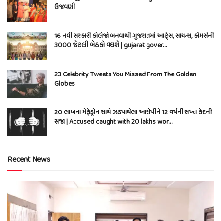
ઉજવણી
16 નવી સરકારી કોલેજો બનવાથી ગુજરાતમાં આર્ટ્સ, સાયન્સ, કોમર્સની
3000 જેટલી બેઠકો વધશે | gujarat gover…
23 Celebrity Tweets You Missed From The Golden
Globes
20 લાખના મેફેડ્રોન સાથે ઝડપાયેલા આરોપીને 12 વર્ષની સખ્ત કેદની
સજા | Accused caught with 20 lakhs wor…
Recent News