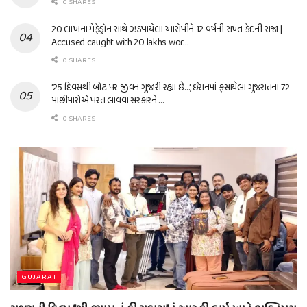
0 SHARES
20 લાખના મેફેડ્રોન સાથે ઝડપાયેલા આરોપીને 12 વર્ષની સખ્ત કેદની સજા |
Accused caught with 20 lakhs wor…
0 SHARES
’25 દિવસથી બોટ પર જીવન ગુજારી રહ્યા છે…’, ઈરાનમાં ફસાયેલા ગુજરાતના 72
માછીમારોએ પરત લાવવા સરકારને …
0 SHARES
GUJARAT