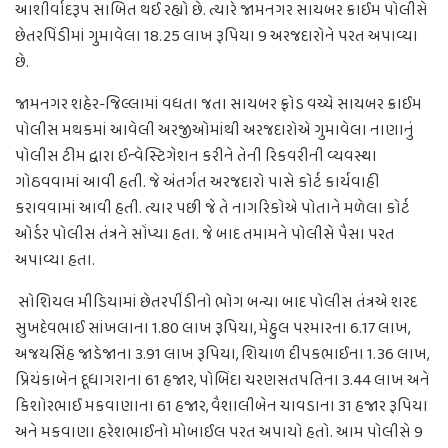
આશીર્વાદરૂપ સાબિત થઈ રહ્યો છે. ત્યારે જામનગર સાયબર ક્રાઈમ પોલીસે
છેતરપિંડીમાં ગુમાવેલા 18.25 લાખ રૂપિયા 9 અરજદારોને પરત અપાવ્યા
છે.
જામનગર શહેર-જિલ્લામાં વધતા જતા સાયબર ફ્રોડ વચ્ચે સાયબર ક્રાઈમ
પોલીસ મથકમાં આવેલી અરજીઓમાંથી અરજદારોએ ગુમાવેલા નાણાનું
પોલીસ ટીમ દ્વારા ઈન્વેસ્ટિગેશન કરીને તેની રિકવરીની વ્યવસ્થા
ગોઠવવામાં આવી હતી. જે અંતર્ગત અરજદારો પાસે કોર્ટ કાર્યવાહી
કરાવવામાં આવી હતી. ત્યાર પછી જે તે નાગરિકોએ પોતાને મળેલા કોર્ટ
ઓર્ડર પોલીસ તંત્રને સોંપ્યા હતા. જે બાદ તમામને પોલીસે પૈસા પરત
અપાવ્યા હતા.
સોશિયલ મીડિયામાં છેતરપીંડીનો ભોગ બન્યા બાદ પોલીસ તંત્રએ શરદ
સુખદેવભાઈ સાંખલાના 1.80 લાખ રૂપિયા, મેહુલ પરમારના 6.17 લાખ,
અજયસિંહ જાડેજાના 3.91 લાખ રૂપિયા, શિયાળ દીપકભાઈના 1.36 લાખ,
પ્રિયંકાબેન દૂધાગરાના 61 હજાર, પોબિંદા ચરણસતપતિના 3.44 લાખ અને
કિશોરભાઈ મકવાણાના 61 હજાર, વૈશાલીબેન ચાવડાના 31 હજાર રૂપિયા
અને મકવાણા હરેશભાઈનો મોબાઈલ પરત અપાયો હતો. આમ પોલીસે 9