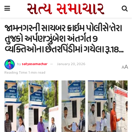
જામનગરની સાયબર ક્રાઇમ પોલીસે ‘તેરા
તુજકો અર્પણ’ ઝુંબેશ અંતર્ગત 9
વ્યક્તિઓના છેતરપિંડીમાં ગયેલા રૂ.18…
by
satyasamachar
January 20, 2026
A
A
Reading Time: 1 min read