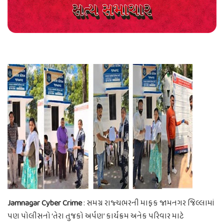
Jamnagar Cyber Crime
: સમગ્ર રાજ્યભરની માફક જામનગર જિલ્લામાં
પણ પોલીસનો ‘તેરા તુજકો અર્પણ’ કાર્યક્રમ અનેક પરિવાર માટે