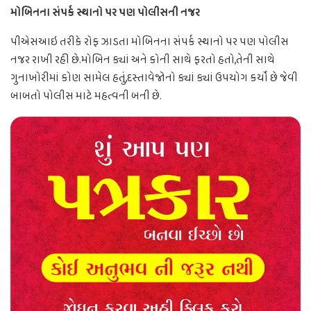
મોબિનના સંપર્ક સ્થાનો પર પણ પોલીસની નજર
પીએસઆઇ તરીકે રોફ ઝાડતા મોબિનના સંપર્ક સ્થાનો પર પણ પોલીસ
નજર રાખી રહી છે.મોબિન ક્યાં અને કોની સાથે ફરતો હતો,તેની સાથે
ગુનાખોરીમાં કોણ સામેલ હતું,દસ્તાવેજોનો ક્યાં ક્યાં ઉપયોગ કર્યો છે જેવી
બાબતો પોલીસ માટે મહત્વની બની છે.