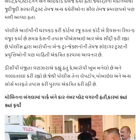
બેલ્ટ,કેપ,સ્ટાર,ગન અને આઇકાર્ડ કબજે કર્યા હતા.જ્યારે,તેના મકાનમાંથી
જુદીજુદી સરકારી,ટ્રસ્ટ તેમજ અન્ય કચેરીઓના સીલ તેમજ પ્રમાણપત્રો પણ
મળી આવ્યા હતા.
પોલીસે આરોપીની ધરપકડ કરી કોર્ટમાં રજૂ કરતાં કોર્ટે બે દિવસના રિમાન્ડ
મંજૂર કર્યા છે.સમગ્ર કેસની તપાસ પીએસઆઇ આર એચ સીદ્દી કરી રહ્યા
છે.પોલીસ દ્વારા આરોપીના બેન્ક ટ્રાન્જેક્શનોની તેમજ સોદાગર ટ્રસ્ટની
પ્રવૃત્તિઓની પણ માહિતી એકત્રિત કરવામાં આવનાર છે.
ડીસીપી મંજીતા વણઝારાએ કહ્યું હતું કે,આરોપી ખૂબ બનેલો છે અને
ગલ્લાંતલ્લાં કરી રહ્યો છે.જેથી પોલીસ તેના લેપટોપ, મોબાઇલ અને અન્ય
સોર્સ મારફતે તપાસ કરી પુરાવા એકત્રિત કરી રહી છે.
મોબિનના બંગલામાં પાર્ક બંને કાર નંબર પ્લેટ વગરની હતી,કારમાં ક્યાં
ક્યાં ફર્યો