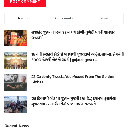
Trending
Comments
Latest
રાજકોટ જીવનનગરમાં ૪૩ માં વર્ષે હોળી-ધુળેટી પર્વની શાનદાર
ઉજવણી
16 નવી સરકારી કોલેજો બનવાથી ગુજરાતમાં આર્ટ્સ, સાયન્સ, કોમર્સની
3000 જેટલી બેઠકો વધશે | gujarat gover…
23 Celebrity Tweets You Missed From The Golden
Globes
’25 દિવસથી બોટ પર જીવન ગુજારી રહ્યા છે…’, ઈરાનમાં ફસાયેલા
ગુજરાતના 72 માછીમારોએ પરત લાવવા સરકારને …
Recent News