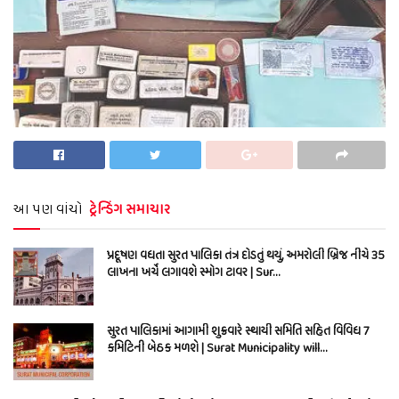
આ પણ વાંચો
ટ્રેન્ડિંગ સમાચાર
પ્રદૂષણ વધતા સુરત પાલિકા તંત્ર દોડતું થયું, અમરોલી બ્રિજ નીચે 35
લાખના ખર્ચે લગાવશે સ્મોગ ટાવર | Sur…
સુરત પાલિકામાં આગામી શુક્રવારે સ્થાયી સમિતિ સહિત વિવિધ 7
કમિટિની બેઠક મળશે | Surat Municipality will…