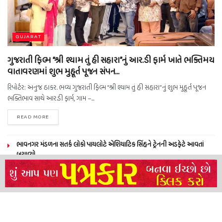
GUJARAT
ગુજરાતી ફિલ્મ “શ્રી શ્યામ તું હી સહારા”નું આર.ડી ફાર્મ ખાતે ભક્તિમય
વાતાવરણમાં શુભ મુહૂર્ત પૂજન સંપન…
રિપોર્ટર: અનુજ ઠાકર. ભવ્ય ગુજરાતી ફિલ્મ “શ્રી શ્યામ તું હી સહારા”નું શુભ મુહૂર્ત પૂજન
ભક્તિભાવ સાથે આર.ડી ફાર્મ, ગામ –...
READ MORE
ભાવનગર મંડળના સતર્ક લોકો પાયલોટે એશિયાટિક સિંહને ટ્રેનની અડફેટે આવતાં
બચાવ્યો
NEERAJ TIWARI’S ACTION FRANCHISE ROLLS WITH TIGER SHROFF,
REMO D’SOUZA AND A POWER-PACKED ENSEMBLE
ધારી પત્રકાર સંઘ – અમરેલી બ્રોડગેજ કમેટી દ્વારા જીલ્લા કલેકટર ને આવેદનપત્ર
બ્રહ્માકુમારીઝના “10 કરોડ નશામુક્તિ પ્રતિજ્ઞા રાષ્ટ્રીય મહાઅભિયાન” નો પીએમ મોદી
દ્વારા કરાયો આરંભ