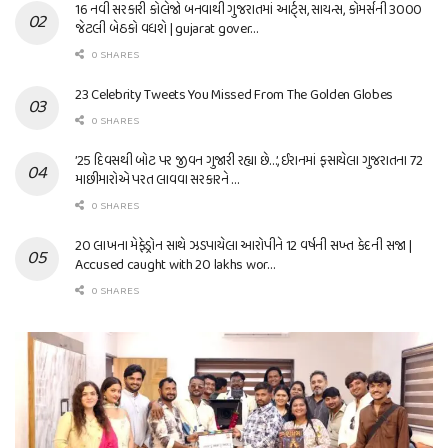
16 નવી સરકારી કોલેજો બનવાથી ગુજરાતમાં આર્ટ્સ, સાયન્સ, કોમર્સની 3000
જેટલી બેઠકો વધશે | gujarat gover…
0 SHARES
23 Celebrity Tweets You Missed From The Golden Globes
0 SHARES
’25 દિવસથી બોટ પર જીવન ગુજારી રહ્યા છે…’, ઈરાનમાં ફસાયેલા ગુજરાતના 72
માછીમારોએ પરત લાવવા સરકારને …
0 SHARES
20 લાખના મેફેડ્રોન સાથે ઝડપાયેલા આરોપીને 12 વર્ષની સખ્ત કેદની સજા |
Accused caught with 20 lakhs wor…
0 SHARES