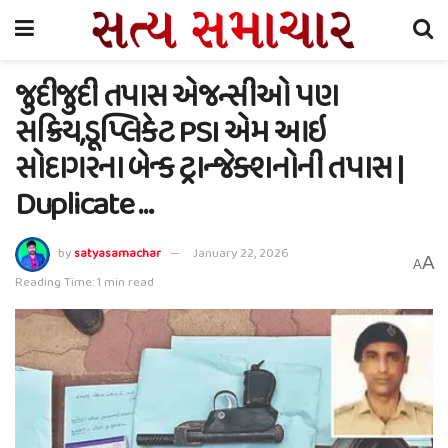
જુદીજુદી તપાસ એજન્સીઓ પણ
સક્રિય,ડૂપ્લિકેટ PSI એમ આઇ
સોદાગરના બેન્ક ટ્રાન્જેક્શનોની તપાસ |
Duplicate …
by
satyasamachar
January 22, 2026
A
A
Reading Time: 1 min read