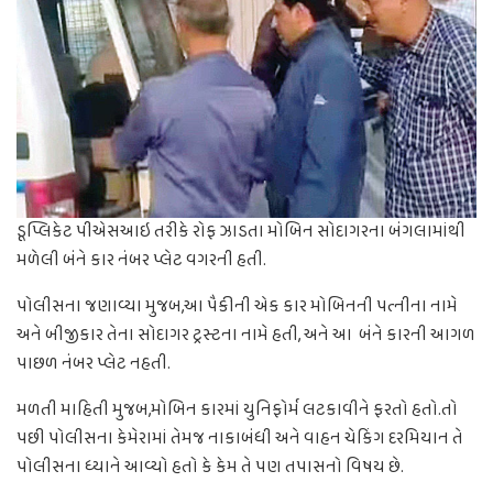
ડૂપ્લિકેટ પીએસઆઇ તરીકે રોફ ઝાડતા મોબિન સોદાગરના બંગલામાંથી
મળેલી બંને કાર નંબર પ્લેટ વગરની હતી.
પોલીસના જણાવ્યા મુજબ,આ પૈકીની એક કાર મોબિનની પત્નીના નામે
અને બીજીકાર તેના સોદાગર ટ્રસ્ટના નામે હતી, અને આ બંને કારની આગળ
પાછળ નંબર પ્લેટ નહતી.
મળતી માહિતી મુજબ,મોબિન કારમાં યુનિફોર્મ લટકાવીને ફરતો હતો.તો
પછી પોલીસના કેમેરામાં તેમજ નાકાબંધી અને વાહન ચેકિંગ દરમિયાન તે
પોલીસના ધ્યાને આવ્યો હતો કે કેમ તે પણ તપાસનો વિષય છે.