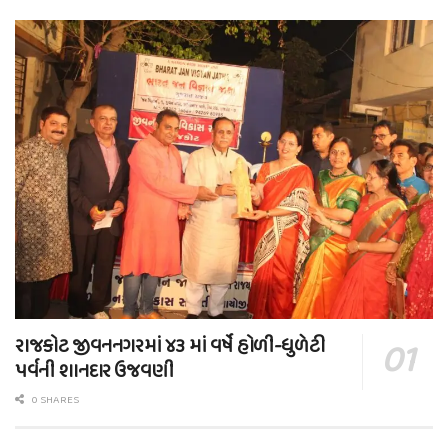
રાજકોટ જીવનનગરમાં ૪૩ માં વર્ષે હોળી-ધુળેટી
પર્વની શાનદાર ઉજવણી
0 SHARES