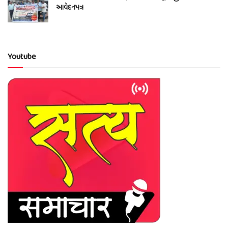
આવેદનપત્ર
Youtube