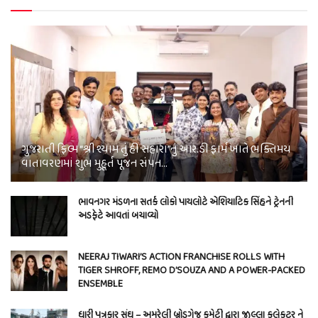
ગુજરાતી ફિલ્મ “શ્રી શ્યામ તું હી સહારા”નું આર.ડી ફાર્મ ખાતે ભક્તિમય
વાતાવરણમાં શુભ મુહૂર્ત પૂજન સંપન…
ભાવનગર મંડળના સતર્ક લોકો પાયલોટે એશિયાટિક સિંહને ટ્રેનની
અડફેટે આવતાં બચાવ્યો
NEERAJ TIWARI’S ACTION FRANCHISE ROLLS WITH
TIGER SHROFF, REMO D’SOUZA AND A POWER-PACKED
ENSEMBLE
ધારી પત્રકાર સંઘ – અમરેલી બ્રોડગેજ કમેટી દ્વારા જીલ્લા કલેકટર ને