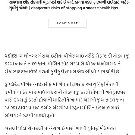
સાવધાન! છીંક રોકવાની ભૂલ પડી શકે છે ભારે, કાનના પડદા ફાટવાથી લઈ હાર્ટ અટેક
સુધીનું જોખમ | dangerous risks of stopping a sneeze health tips
LOAD MORE
વડોદરાઃ
ગાંધીનગર એસઆઇટીના પીએસઆઇ તરીકે રોફ ઝાડી તોડબાજી
કરવા બાબતે તાંદલજાના મોબિન સોદાગર પાસે થોકબંધ બોગસ અને
શંકાસ્પદ દસ્તાવેજો મળતાં જુદીજુદી તપાસ એજન્સીઓ પણ ચોંકી છે.
ડૂપ્લિકેટ પીએસઆઇ તરીકે મોબિન સોદાગર કારમાં યુનિફોર્મ રાખી
જમીનોના કેસમાં સમાધાન કરાવી તોડબાજી કરતો હોવાની અને ડ્રાઇવરો
પાસે ઉઘરાણું કરતો હોવાની માહિતીને આધારે એસઓજીએ તાંદલજાના
ઝમઝમ ટાવર પાછળ કબીર બંગ્લોઝમાં રહેતા મોબિન ઇકબાલભાઇ
સોદાગરને ઝડપી પાડયો હતો.
અસલી પોલીસે નકલી પીએસઆઇ પાસે ખાખી યુનિફોર્મ ઉપરાંત