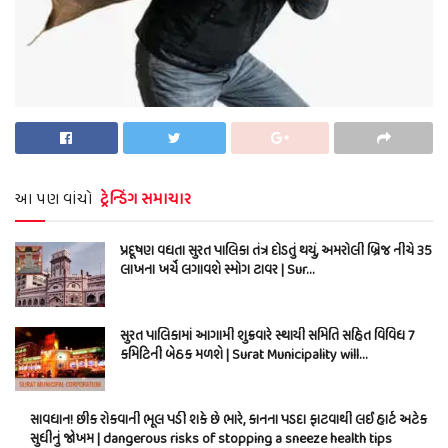
આ પણ વાંચો
ટ્રેન્ડિંગ સમાચાર
પ્રદૂષણ વધતા સુરત પાલિકા તંત્ર દોડતું થયું, અમરોલી બ્રિજ નીચે 35
લાખના ખર્ચે લગાવશે સ્મોગ ટાવર | Sur…
સુરત પાલિકામાં આગામી શુક્રવારે સ્થાયી સમિતિ સહિત વિવિધ 7
કમિટિની બેઠક મળશે | Surat Municipality will…
સાવધાન! છીંક રોકવાની ભૂલ પડી શકે છે ભારે, કાનના પડદા ફાટવાથી લઈ હાર્ટ અટેક
સુધીનું જોખમ | dangerous risks of stopping a sneeze health tips