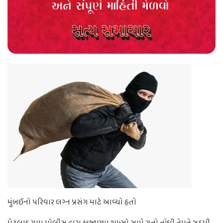
મુંબઈનો પરિવાર લગ્ન પ્રસંગ માટે આવ્યો હતો