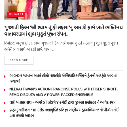
GUJARAT
ગુજરાતી ફિલ્મ “શ્રી શ્યામ તું હી સહારા”નું આર.ડી ફાર્મ ખાતે ભક્તિમય
વાતાવરણમાં શુભ મુહૂર્ત પૂજન સંપન…
રિપોર્ટર: અનુજ ઠાકર. ભવ્ય ગુજરાતી ફિલ્મ “શ્રી શ્યામ તું હી સહારા”નું શુભ મુહૂર્ત પૂજન
ભક્તિભાવ સાથે આર.ડી ફાર્મ, ગામ –...
READ MORE
ભાવનગર મંડળના સતર્ક લોકો પાયલોટે એશિયાટિક સિંહને ટ્રેનની અડફેટે આવતાં
બચાવ્યો
NEERAJ TIWARI’S ACTION FRANCHISE ROLLS WITH TIGER SHROFF,
REMO D’SOUZA AND A POWER-PACKED ENSEMBLE
ધારી પત્રકાર સંઘ – અમરેલી બ્રોડગેજ કમેટી દ્વારા જીલ્લા કલેકટર ને આવેદનપત્ર
બ્રહ્માકુમારીઝના “10 કરોડ નશામુક્તિ પ્રતિજ્ઞા રાષ્ટ્રીય મહાઅભિયાન” નો પીએમ મોદી
દ્વારા કરાયો આરંભ