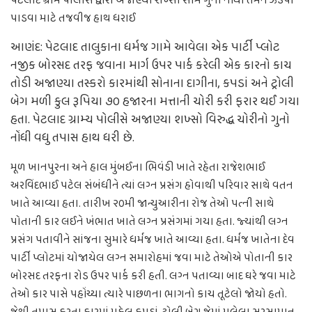
પેટલાદ ગ્રામ પોલીસ દ્વારા અજાણ્યા શખ્સો સામે ગુનો નોંધી તેમને ઝડપી
પાડવા માટે તજવીજ હાથ ધરાઈ
આણંદ: પેટલાદ તાલુકાના ધર્મજ ગામે આવેલા એક પાર્ટી પ્લોટ
નજીક બોરસદ તરફ જવાના માર્ગ ઉપર પાર્ક કરેલી એક કારનો કાચ
તોડી અજાણ્યા તસ્કરો કારમાંથી સોનાના દાગીના, કપડાં અને ટ્રોલી
બેગ મળી કુલ રૂપિયા ૭૦ હજારના મત્તાની ચોરી કરી ફરાર થઈ ગયા
હતા. પેટલાદ ગ્રામ્ય પોલીસે અજાણ્યા શખ્સો વિરુદ્ધ ચોરીનો ગુનો
નોંધી વધુ તપાસ હાથ ધરી છે.
મૂળ ખાનપુરના અને હાલ મુંબઈના ભિવંડી ખાતે રહેતા રાજેશભાઈ
અરવિંદભાઈ પટેલ સંબંધીને ત્યાં લગ્ન પ્રસંગ હોવાથી પરિવાર સાથે વતન
ખાતે આવ્યા હતા. તારીખ ૨૦મી જાન્યુઆરીના રોજ તેઓ પત્ની સાથે
પોતાની કાર લઈને ખંભાત ખાતે લગ્ન પ્રસંગમાં ગયા હતા. જ્યાંથી લગ્ન
પ્રસંગ પતાવીને સાંજના સુમારે ધર્મજ ખાતે આવ્યા હતા. ધર્મજ ખાતેના દેવ
પાર્ટી પ્લોટમાં યોજાયેલ લગ્ન સમારોહમાં જવા માટે તેઓએ પોતાની કાર
બોરસદ તરફના રોડ ઉપર પાર્ક કરી હતી. લગ્ન પતાવ્યા બાદ ઘરે જવા માટે
તેઓ કાર પાસે પહોંચ્યા ત્યારે પાછળના ભાગનો કાચ તૂટેલો જોયો હતો.