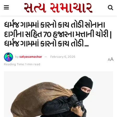
ધર્મજ ગામમાં કારનો કાચ તોડી સોનાના
દાગીના સહિત 70 હજારના મત્તાની ચોરી |
ધર્મજ ગામમાં કારનો કાચ તોડી …
by
satyasamachar
February 6, 2026
A
A
Reading Time: 1 min read