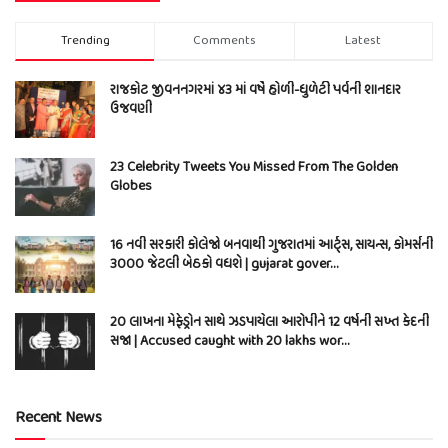
Trending
Comments
Latest
રાજકોટ જીવનનગરમાં ૪૩ માં વર્ષે હોળી-ધુળેટી પર્વની શાનદાર
ઉજવણી
23 Celebrity Tweets You Missed From The Golden
Globes
16 નવી સરકારી કોલેજો બનવાથી ગુજરાતમાં આર્ટ્સ, સાયન્સ, કોમર્સની
3000 જેટલી બેઠકો વધશે | gujarat gover…
20 લાખના મેફેડ્રોન સાથે ઝડપાયેલા આરોપીને 12 વર્ષની સખ્ત કેદની
સજા | Accused caught with 20 lakhs wor…
Recent News