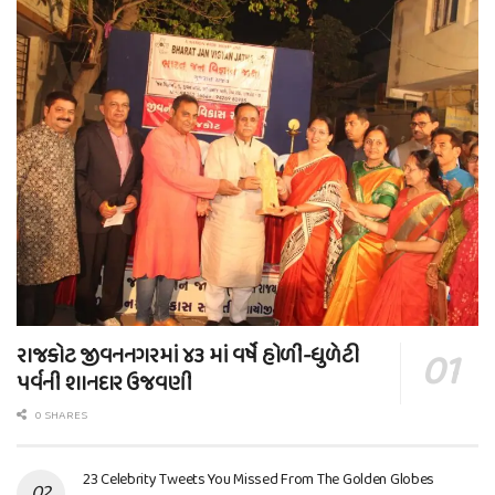
રાજકોટ જીવનનગરમાં ૪૩ માં વર્ષે હોળી-ધુળેટી
પર્વની શાનદાર ઉજવણી
0 SHARES
23 Celebrity Tweets You Missed From The Golden Globes