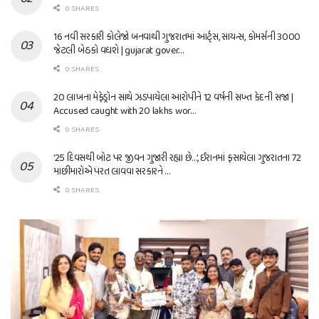
0 SHARES
16 નવી સરકારી કોલેજો બનવાથી ગુજરાતમાં આર્ટ્સ, સાયન્સ, કોમર્સની 3000
જેટલી બેઠકો વધશે | gujarat gover…
0 SHARES
20 લાખના મેફેડ્રોન સાથે ઝડપાયેલા આરોપીને 12 વર્ષની સખ્ત કેદની સજા |
Accused caught with 20 lakhs wor…
0 SHARES
’25 દિવસથી બોટ પર જીવન ગુજારી રહ્યા છે…’, ઈરાનમાં ફસાયેલા ગુજરાતના 72
માછીમારોએ પરત લાવવા સરકારને …
0 SHARES