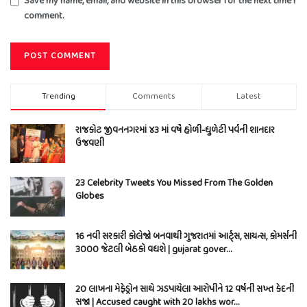
Save my name, email, and website in this browser for the next time I
comment.
Trending
Comments
Latest
રાજકોટ જીવનનગરમાં ૪૩ માં વર્ષે હોળી-ધુળેટી પર્વની શાનદાર
ઉજવણી
23 Celebrity Tweets You Missed From The Golden
Globes
16 નવી સરકારી કોલેજો બનવાથી ગુજરાતમાં આર્ટ્સ, સાયન્સ, કોમર્સની
3000 જેટલી બેઠકો વધશે | gujarat gover…
20 લાખના મેફેડ્રોન સાથે ઝડપાયેલા આરોપીને 12 વર્ષની સખ્ત કેદની
સજા | Accused caught with 20 lakhs wor…