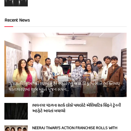
Recent News
ગુજરાતી ફિલ્મ “શ્રી શ્યામ તું હી સહારા”નું આર.ડી ફાર્મ ખાતે ભક્તિમય
વાતાવરણમાં શુભ મુહૂર્ત પૂજન સંપન…
ભાવનગર મંડળના સતર્ક લોકો પાયલોટે એશિયાટિક સિંહને ટ્રેનની
અડફેટે આવતાં બચાવ્યો
NEERAJ TIWARI’S ACTION FRANCHISE ROLLS WITH