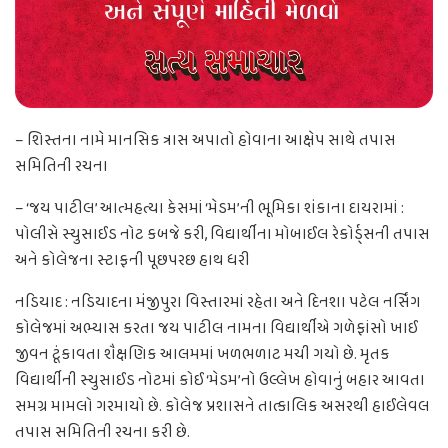
– શિસ્તના નામે માનસિક ત્રાસ અપાતો હોવાના આક્ષેપ સાથે તપાસ
સમિતિની રચના
– ‘જય પાટીલ’ આત્મહત્યા કેસમાં ‘મેડમ’ની ભૂમિકા શંકાના દાયરામાં :
પોલીસે સ્યુસાઈડ નોટ કબજે કરી, વિદ્યાર્થીના મોબાઈલ રેકોર્ડ્સની તપાસ
અને કોલેજના સ્ટાફની પૂછપરછ હાથ ધરી
નડિયાદ : નડિયાદના મંજીપુરા વિસ્તારમાં રહેતા અને દિનશા પટેલ નર્સિંગ
કોલેજમાં અભ્યાસ કરતા જય પાટીલ નામના વિદ્યાર્થીએ ગળેફાંસો ખાઈ
જીવન ટૂંકાવતા શૈક્ષણિક આલમમાં ખળભળાટ મચી ગયો છે. મૃતક
વિદ્યાર્થીની સ્યુસાઈડ નોટમાં કોઈ ‘મેડમ’નો ઉલ્લેખ હોવાનું બહાર આવતા
સમગ્ર મામલો ગરમાયો છે. કોલેજ પ્રશાસને તાત્કાલિક અસરથી હાઈલેવલ
તપાસ સમિતિની રચના કરી છે.