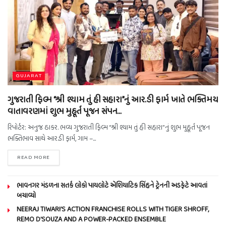
GUJARAT
ગુજરાતી ફિલ્મ “શ્રી શ્યામ તું હી સહારા”નું આર.ડી ફાર્મ ખાતે ભક્તિમય
વાતાવરણમાં શુભ મુહૂર્ત પૂજન સંપન…
રિપોર્ટર: અનુજ ઠાકર. ભવ્ય ગુજરાતી ફિલ્મ “શ્રી શ્યામ તું હી સહારા”નું શુભ મુહૂર્ત પૂજન
ભક્તિભાવ સાથે આર.ડી ફાર્મ, ગામ –...
READ MORE
ભાવનગર મંડળના સતર્ક લોકો પાયલોટે એશિયાટિક સિંહને ટ્રેનની અડફેટે આવતાં
બચાવ્યો
NEERAJ TIWARI’S ACTION FRANCHISE ROLLS WITH TIGER SHROFF,
REMO D’SOUZA AND A POWER-PACKED ENSEMBLE