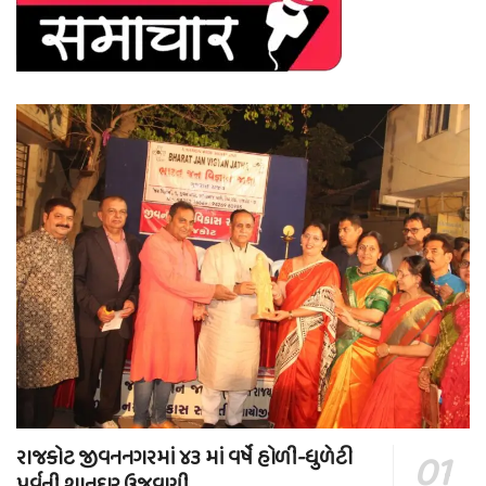
રાજકોટ જીવનનગરમાં ૪૩ માં વર્ષે હોળી-ધુળેટી
પર્વની શાનદાર ઉજવણી