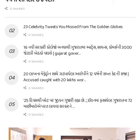
0 SHARES
23 Celebrity Tweets You Missed From The Golden Globes
0 SHARES
16 નવી સરકારી કોલેજો બનવાથી ગુજરાતમાં આર્ટ્સ, સાયન્સ, કોમર્સની 3000
જેટલી બેઠકો વધશે | gujarat gover…
0 SHARES
20 લાખના મેફેડ્રોન સાથે ઝડપાયેલા આરોપીને 12 વર્ષની સખ્ત કેદની સજા |
Accused caught with 20 lakhs wor…
0 SHARES
’25 દિવસથી બોટ પર જીવન ગુજારી રહ્યા છે…’, ઈરાનમાં ફસાયેલા ગુજરાતના 72
માછીમારોએ પરત લાવવા સરકારને …
0 SHARES