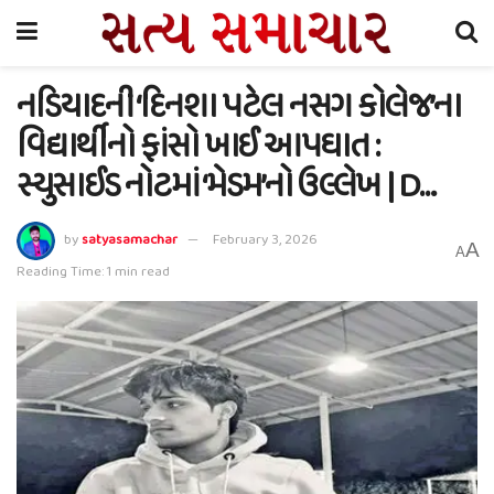
નડિયાદની ‘દિનશા પટેલ નસગ કોલેજ’ના
વિદ્યાર્થીનો ફાંસો ખાઈ આપઘાત :
સ્યુસાઈડ નોટમાં ‘મેડમ’નો ઉલ્લેખ | D…
by
satyasamachar
February 3, 2026
A
A
Reading Time: 1 min read