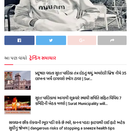
આ પણ વાંચો
ટ્રેન્ડિંગ સમાચાર
પ્રદૂષણ વધતા સુરત પાલિકા તંત્ર દોડતું થયું, અમરોલી બ્રિજ નીચે 35
લાખના ખર્ચે લગાવશે સ્મોગ ટાવર | Sur…
સુરત પાલિકામાં આગામી શુક્રવારે સ્થાયી સમિતિ સહિત વિવિધ 7
કમિટિની બેઠક મળશે | Surat Municipality will…
સાવધાન! છીંક રોકવાની ભૂલ પડી શકે છે ભારે, કાનના પડદા ફાટવાથી લઈ હાર્ટ અટેક
સુધીનું જોખમ | dangerous risks of stopping a sneeze health tips