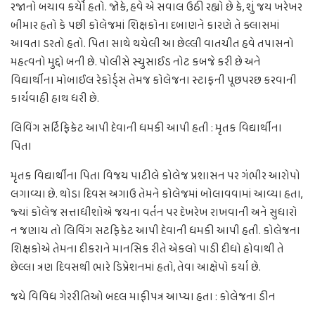
રજાનો બચાવ કર્યોે હતો. જોકે, હવે એ સવાલ ઉઠી રહ્યો છે કે, શું જય ખરેખર
બીમાર હતો કે પછી કોલેજમાં શિક્ષકોના દબાણને કારણે તે ક્લાસમાં
આવતા ડરતો હતો. પિતા સાથે થયેલી આ છેલ્લી વાતચીત હવે તપાસનો
મહત્વનો મુદ્દો બની છે. પોલીસે સ્યુસાઈડ નોટ કબજે કરી છે અને
વિદ્યાર્થીના મોબાઈલ રેકોર્ડ્સ તેમજ કોલેજના સ્ટાફની પૂછપરછ કરવાની
કાર્યવાહી હાથ ધરી છે.
લિવિંગ સર્ટિફિકેટ આપી દેવાની ધમકી આપી હતી : મૃતક વિદ્યાર્થીના
પિતા
મૃતક વિદ્યાર્થીના પિતા વિજય પાટીલે કોલેજ પ્રશાસન પર ગંભીર આરોપો
લગાવ્યા છે. થોડા દિવસ અગાઉ તેમને કોલેજમાં બોલાવવામાં આવ્યા હતા,
જ્યાં કોલેજ સત્તાધીશોએ જયના વર્તન પર દેખરેખ રાખવાની અને સુધારો
ન જણાય તો લિવિંગ સટફિકેટ આપી દેવાની ધમકી આપી હતી. કોલેજના
શિક્ષકોએ તેમના દીકરાને માનસિક રીતે એકલો પાડી દીધો હોવાથી તે
છેલ્લા ત્રણ દિવસથી ભારે ડિપ્રેશનમાં હતો, તેવા આક્ષેપો કર્યા છે.
જયે વિવિધ ગેરરીતિઓ બદલ માફીપત્ર આપ્યા હતા : કોલેજના ડીન