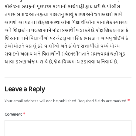
કોલેજના સ્ટાફની પૂછપરછ કરવાની કાર્યવાહી હાથ ધરી છે. પોલીસ
તપાસ બાદ જ આત્મહત્યા પાછળનું સાચું કારણ અને જવાબદારો સામે
આવશે. આ ઘટના શિક્ષણ સંસ્થાઓમાં વિદ્યાર્થીઓના માનસિક સ્વાસ્થ્ય
અને શિક્ષકોના વલણ સામે મોટા પ્રશ્નાર્થોે ખડા કરે છે. શૈક્ષણિક દબાણ કે
શિસ્તના નામે વિદ્યાર્થીઓ પર એટલું માનસિક ભારણ ન આવવું જોઈએ કે
તેઓ મોતને વહાલું કરે. વાલીઓ અને કોલેજ સત્તાધીશો વચ્ચે યોગ્ય
સંવાદનો અભાવ અને વિદ્યાર્થીની સંવેદનશીલતાને સમજવામાં થતી ચૂક
આવા કરુણ અંજામ લાવે છે, જે ભવિષ્યમાં અટકાવવા અનિવાર્ય છે.
Leave a Reply
Your email address will not be published.
Required fields are marked
*
Comment
*