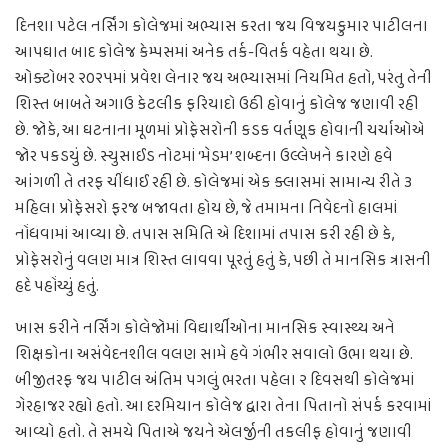
દિનશા પટેલ નર્સિંગ કોલેજમાં અભ્યાસ કરતા જય વિજયકુમાર પાટીલના
આપઘાત બાદ કોલેજ કેમ્પસમાં અનેક તર્ક-વિતર્ક વહેતા થયા છે.
ઓક્ટોબર ૨૦૨૫માં પ્રવેશ લેનાર જય અભ્યાસમાં નિયમિત હતો, પરંતુ તેની
શિસ્ત બાબતે અગાઉ કેટલીક ફરિયાદો ઉઠી હોવાનું કોલેજ જણાવી રહી
છે. જોકે, આ ઘટનાના મૂળમાં પ્રોફેસરોની કડક વર્તણૂક હોવાની ચર્ચાઓએ
જોર પકડયું છે. સ્યુસાઈડ નોટમાં ‘મેડમ’ શબ્દના ઉલ્લેખને કારણે હવે
આંગળી તે તરફ ચીંધાઈ રહી છે. કોલેજમાં એક ક્લાસમાં સામાન્ય રીતે ૩
મહિલા પ્રોફેસરો ફરજ બજાવતા હોય છે, જે તમામના નિવેદનો હાલમાં
નોંધવામાં આવ્યા છે. તપાસ સમિતિ એ દિશામાં તપાસ કરી રહી છે કે,
પ્રોફેસરોનું વલણ માત્ર શિસ્ત લાવવા પૂરતું હતું કે, પછી તે માનસિક ત્રાસની
હદે પહોંચ્યું હતું.
ખાસ કરીને નર્સિંગ કોલેજોમાં વિદ્યાર્થીઓના માનસિક સ્વાસ્થ્ય અને
શિક્ષકોના અસંવેદનશીલ વલણ સામે હવે ગંભીર સવાલો ઉભા થયા છે.
બીજીતરફ જય પાટીલ અંતિમ પગલું ભરતા પહેલા ૨ દિવસથી કોલેજમાં
ગેરહાજર રહ્યો હતો. આ દરમિયાન કોલેજ દ્વારા તેના પિતાનો સંપર્ક કરવામાં
આવ્યો હતો. તે સમયે પિતાએ જયને એલર્જીની તકલીફ હોવાનું જણાવી