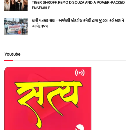
TIGER SHROFF, REMO D’SOUZA AND A POWER-PACKED
ENSEMBLE
ધારી પત્રકાર સંઘ – અમરેલી બ્રોડગેજ કમેટી દ્વારા જીલ્લા કલેકટર ને
આવેદનપત્ર
Youtube