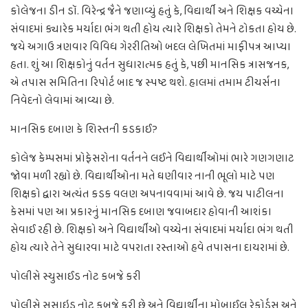
કોલેજના ડીન ડૉ. વિરેન્દ્ર જૈને જણાવ્યું હતું કે, વિદ્યાર્થી અને શિક્ષક વચ્ચેના
સંવાદમાં ક્યારેક મર્યાદા ભંગ થતી હોય ત્યારે શિક્ષકો તેમને ટોકતા હોય છે.
જયે અગાઉ ત્રણવાર વિવિધ ગેરરીતિઓ બદલ લેખિતમાં માફીપત્ર આપ્યા
હતા. શું આ શિક્ષકોનું વર્તન સુધારાત્મક હતું કે, પછી માનસિક ત્રાસજનક,
એ તપાસ સમિતિના રિપોર્ટ બાદ જ સ્પષ્ટ થશે. હાલમાં તમામ ટીચર્સના
નિવેદનો લેવામાં આવ્યા છે.
માનસિક દબાણ કે શિસ્તની કડકાઈ?
કોલેજ કેમ્પસમાં પ્રોફેસરોના વર્તનને લઈને વિદ્યાર્થીઓમાં ભારે ગણગણાટ
જોવા મળી રહ્યો છે. વિદ્યાર્થીઓના મતે ઘણીવાર નાની ભૂલો માટે પણ
શિક્ષકો દ્વારા અત્યંત કડક વલણ અપનાવવામાં આવે છે. જય પાટીલના
કેસમાં પણ આ પ્રકારનું માનસિક દબાણ જવાબદાર હોવાની આશંકા
સેવાઈ રહી છે. શિક્ષકો અને વિદ્યાર્થીઓ વચ્ચેના સંવાદમાં મર્યાદા ભંગ થતી
હોય ત્યારે તેને સુધારવા માટે વપરાતા રસ્તાઓ હવે તપાસના દાયરામાં છે.
પોલીસે સ્યુસાઈડ નોટ કબજે કરી
પોલીસે સુસાઇડ નોટ કબજે કરી છે અને વિદ્યાર્થીના મોબાઈલ રેકોર્ડ્સ અને