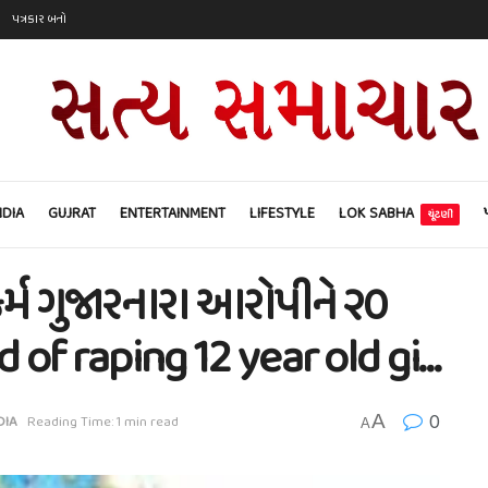
પત્રકાર બનો
NDIA
GUJRAT
ENTERTAINMENT
LIFESTYLE
LOK SABHA
ચૂંટણી
કર્મ ગુજારનારા આરોપીને ૨૦
ed of raping 12 year old gi…
0
A
DIA
Reading Time: 1 min read
A