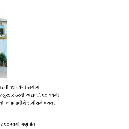
ારની ૧૨ વર્ષની સગીરા
કસુરદાર ઠેરવી અદાલતે ૨૦ વર્ષની
તો. ન્યાયાધીશે સગીરાને વળતર
બર ૨૦૨૩માં ગણપતિ