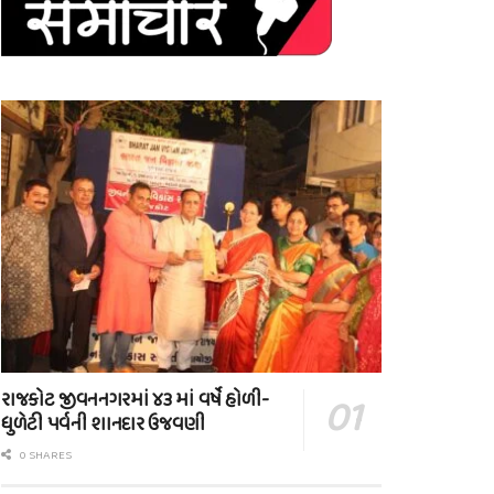
રાજકોટ જીવનનગરમાં ૪૩ માં વર્ષે હોળી-
ધુળેટી પર્વની શાનદાર ઉજવણી
0 SHARES