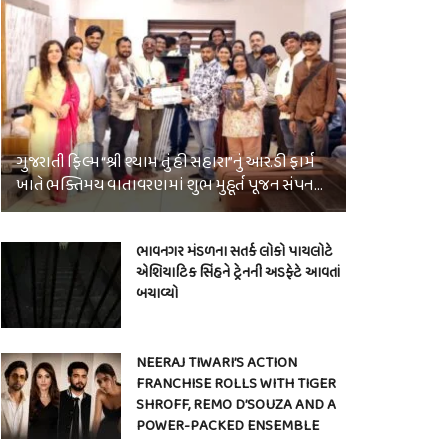
ગુજરાતી ફિલ્મ “શ્રી શ્યામ તું હી સહારા”નું આર.ડી ફાર્મ
ખાતે ભક્તિમય વાતાવરણમાં શુભ મુહૂર્ત પૂજન સંપન…
ભાવનગર મંડળના સતર્ક લોકો પાયલોટે
એશિયાટિક સિંહને ટ્રેનની અડફેટે આવતાં
બચાવ્યો
NEERAJ TIWARI’S ACTION
FRANCHISE ROLLS WITH TIGER
SHROFF, REMO D’SOUZA AND A
POWER-PACKED ENSEMBLE