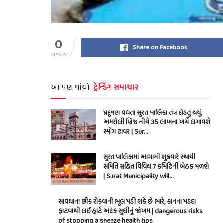
0
Share on Facebook
VIEWS
આ પણ વાંચો
ટ્રેન્ડિંગ સમાચાર
પ્રદૂષણ વધતા સુરત પાલિકા તંત્ર દોડતું થયું,
અમરોલી બ્રિજ નીચે 35 લાખના ખર્ચે લગાવશે
સ્મોગ ટાવર | Sur…
સુરત પાલિકામાં આગામી શુક્રવારે સ્થાયી
સમિતિ સહિત વિવિધ 7 કમિટિની બેઠક મળશે
| Surat Municipality will…
સાવધાન! છીંક રોકવાની ભૂલ પડી શકે છે ભારે, કાનના પડદા
ફાટવાથી લઈ હાર્ટ અટેક સુધીનું જોખમ | dangerous risks
of stopping a sneeze health tips