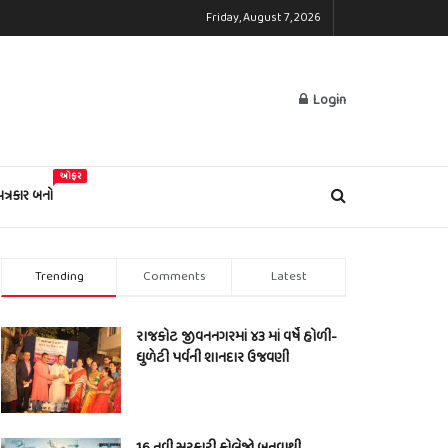
Friday, August 7, 2026
Login
ઓફર
પત્રકાર બનો
Trending
Comments
Latest
રાજકોટ જીવનનગરમાં ૪૩ માં વર્ષે હોળી-
ધુળેટી પર્વની શાનદાર ઉજવણી
16 નવી સરકારી કોલેજો બનવાથી