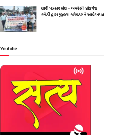
ધારી પત્રકાર સંઘ – અમરેલી બ્રોડગેજ
કમેટી દ્વારા જીલ્લા કલેકટર ને આવેદનપત્ર
Youtube