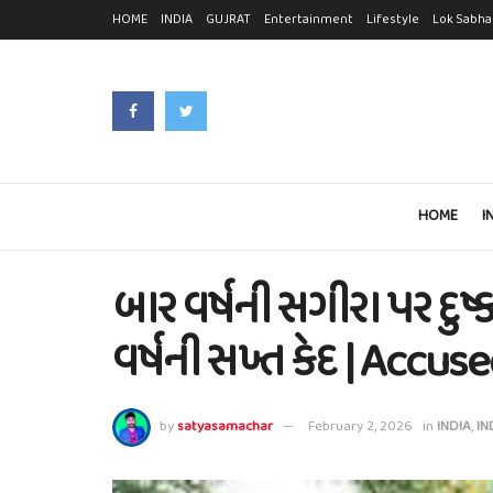
HOME
INDIA
GUJRAT
Entertainment
Lifestyle
Lok Sabha
HOME
I
બાર વર્ષની સગીરા પર દુષ્
વર્ષની સખ્ત કેદ | Accus
by
satyasamachar
February 2, 2026
in
INDIA
,
IN