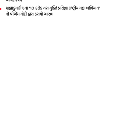
આવેદનપત્ર
બ્રહ્માકુમારીઝના “10 કરોડ નશામુક્તિ પ્રતિજ્ઞા રાષ્ટ્રીય મહાઅભિયાન”
નો પીએમ મોદી દ્વારા કરાયો આરંભ