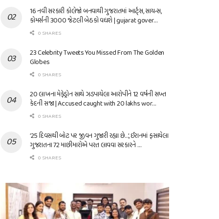
16 નવી સરકારી કોલેજો બનવાથી ગુજરાતમાં આર્ટ્સ, સાયન્સ,
કોમર્સની 3000 જેટલી બેઠકો વધશે | gujarat gover…
0 SHARES
23 Celebrity Tweets You Missed From The Golden
Globes
0 SHARES
20 લાખના મેફેડ્રોન સાથે ઝડપાયેલા આરોપીને 12 વર્ષની સખ્ત
કેદની સજા | Accused caught with 20 lakhs wor…
0 SHARES
’25 દિવસથી બોટ પર જીવન ગુજારી રહ્યા છે…’, ઈરાનમાં ફસાયેલા
ગુજરાતના 72 માછીમારોએ પરત લાવવા સરકારને …
0 SHARES