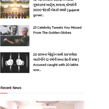
ગુજરાતમાં આર્ટ્સ, સાયન્સ, કોમર્સની
3000 જેટલી બેઠકો વધશે | gujarat
gover…
23 Celebrity Tweets You Missed
From The Golden Globes
20 લાખના મેફેડ્રોન સાથે ઝડપાયેલા
આરોપીને 12 વર્ષની સખ્ત કેદની સજા |
Accused caught with 20 lakhs
wor…
Recent News