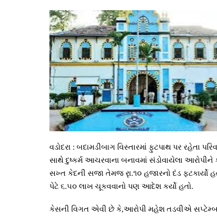
વડોદરા :
બદામડીબાગ વિસ્તારમાં ફુટપાથ પર રહેતા પરિવ
સાથે દુષ્કર્મ આચરવાના બનાવમાં સંડોવાયેલા આરોપીને 
સખ્ત કેદની સજા તેમજ રૃા.૧૦ હજારનો દંડ ફટકાર્યો હ
પેટે ૬.૫૦ લાખ ચૂકવવાનો પણ આદેશ કર્યો હતો.
કેસની વિગત એવી છે કે
,
આરોપી મહેશ તડવીએ સપ્ટેમ્