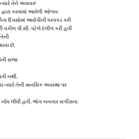
ત્યારે તેને અવાવરું
રા દ્વારા કરવામાં આવેલી ઓળખ
રીના દિવસોમાં આરોપીની ધરપકડ કરી
ી વકીલ પી.સી. પટેલે દલીલ કરી હતી
તેની
ષમ્ય છે.
્ષની સજા
ાતી નથી.
 ત્યારે તેની માનસિક અવસ્થા પર
ભીર નોંધ લીધી હતી. ભોગ બનનાર સગીરાના