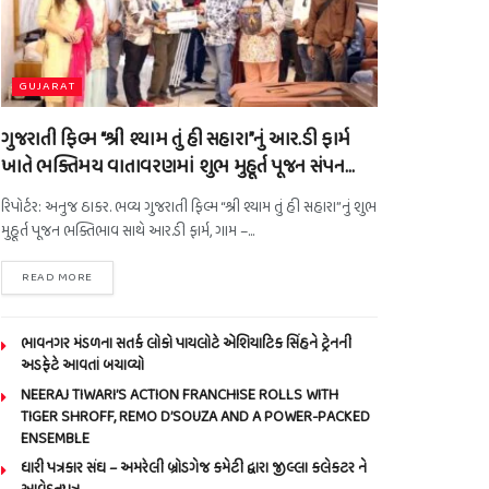
GUJARAT
ગુજરાતી ફિલ્મ “શ્રી શ્યામ તું હી સહારા”નું આર.ડી ફાર્મ
ખાતે ભક્તિમય વાતાવરણમાં શુભ મુહૂર્ત પૂજન સંપન…
રિપોર્ટર: અનુજ ઠાકર. ભવ્ય ગુજરાતી ફિલ્મ “શ્રી શ્યામ તું હી સહારા”નું શુભ
મુહૂર્ત પૂજન ભક્તિભાવ સાથે આર.ડી ફાર્મ, ગામ –...
READ MORE
ભાવનગર મંડળના સતર્ક લોકો પાયલોટે એશિયાટિક સિંહને ટ્રેનની
અડફેટે આવતાં બચાવ્યો
NEERAJ TIWARI’S ACTION FRANCHISE ROLLS WITH
TIGER SHROFF, REMO D’SOUZA AND A POWER-PACKED
ENSEMBLE
ધારી પત્રકાર સંઘ – અમરેલી બ્રોડગેજ કમેટી દ્વારા જીલ્લા કલેકટર ને