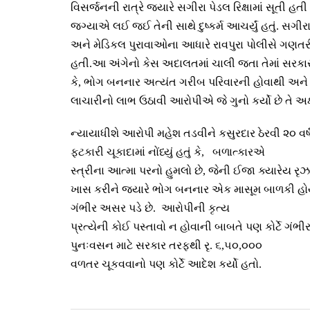
વિસર્જનની રાત્રે જ્યારે સગીરા પેડલ રિક્ષામાં સૂતી હતી 
જગ્યાએ લઈ જઈ તેની સાથે દુષ્કર્મ આચર્યું હતું. સગી
અને મેડિકલ પુરાવાઓના આધારે રાવપુરા પોલીસે ગણત
હતી.આ અંગેનો કેસ અદાલતમાં ચાલી જતા તેમાં સરકાર
કે
,
ભોગ બનનાર અત્યંત ગરીબ પરિવારની હોવાથી અને 
લાચારીનો લાભ ઉઠાવી આરોપીએ જે ગુનો કર્યો છે તે અક્
ન્યાયાધીશે આરોપી મહેશ તડવીને કસુરદાર ઠેરવી ૨૦ વર
ફટકારી ચૂકાદામાં નોંધ્યું હતું કે
,
બળાત્કારએ
સ્ત્રીના આત્મા પરનો હુમલો છે
,
જેની ઈજા ક્યારેય રૃઝ
ખાસ કરીને જ્યારે ભોગ બનનાર એક માસૂમ બાળકી હોય
ગંભીર અસર પડે છે. આરોપીની કૃત્ય
પ્રત્યેની કોઈ પસ્તાવો ન હોવાની બાબતે પણ કોર્ટે ગં
પુનઃવસન માટે સરકાર તરફથી રૃ. ૬
,
૫૦
,
૦૦૦
વળતર ચૂકવવાનો પણ કોર્ટે આદેશ કર્યો હતો.