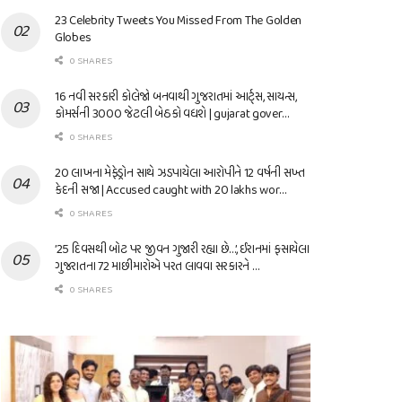
23 Celebrity Tweets You Missed From The Golden
Globes
0 SHARES
16 નવી સરકારી કોલેજો બનવાથી ગુજરાતમાં આર્ટ્સ, સાયન્સ,
કોમર્સની 3000 જેટલી બેઠકો વધશે | gujarat gover…
0 SHARES
20 લાખના મેફેડ્રોન સાથે ઝડપાયેલા આરોપીને 12 વર્ષની સખ્ત
કેદની સજા | Accused caught with 20 lakhs wor…
0 SHARES
’25 દિવસથી બોટ પર જીવન ગુજારી રહ્યા છે…’, ઈરાનમાં ફસાયેલા
ગુજરાતના 72 માછીમારોએ પરત લાવવા સરકારને …
0 SHARES