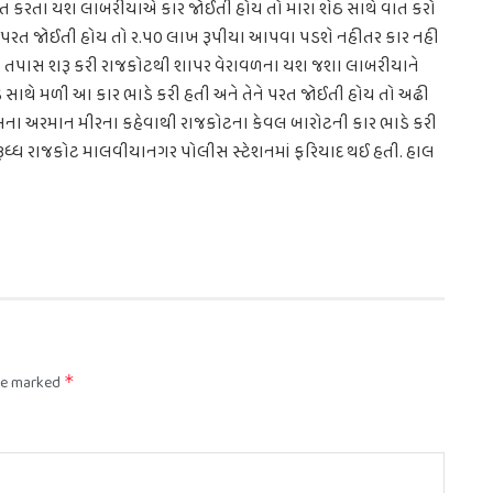
ાત કરતા યશ લાબરીયાએ કાર જોઈતી હોય તો મારા શેઠ સાથે વાત કરો
ે કાર પરત જોઈતી હોય તો ર.પ૦ લાખ રૂપીયા આપવા પડશે નહીતર કાર નહી
ોલીસે તપાસ શરૂ કરી રાજકોટથી શાપર વેરાવળના યશ જશા લાબરીયાને
સાથે મળી આ કાર ભાડે કરી હતી અને તેને પરત જોઈતી હોય તો અઢી
ંડલના અરમાન મીરના કહેવાથી રાજકોટના કેવલ બારોટની કાર ભાડે કરી
રૂધ્ધ રાજકોટ માલવીયાનગર પોલીસ સ્ટેશનમાં ફરિયાદ થઈ હતી. હાલ
are marked
*