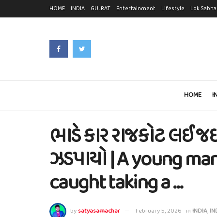
HOME
INDIA
GUJRAT
Entertainment
Lifestyle
Lok Sabha
HOME
I
ભાડે કાર રાજકોટ લઈ જઈ
ઝડપાયો | A young ma
caught taking a …
by
satyasamachar
February 5, 2026
in
INDIA
,
IN