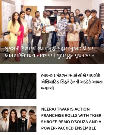
ગુજરાતી ફિલ્મ “શ્રી શ્યામ તું હી સહારા”નું આર.ડી ફાર્મ
ખાતે ભક્તિમય વાતાવરણમાં શુભ મુહૂર્ત પૂજન સંપન…
ભાવનગર મંડળના સતર્ક લોકો પાયલોટે
એશિયાટિક સિંહને ટ્રેનની અડફેટે આવતાં
બચાવ્યો
NEERAJ TIWARI’S ACTION
FRANCHISE ROLLS WITH TIGER
SHROFF, REMO D’SOUZA AND A
POWER-PACKED ENSEMBLE