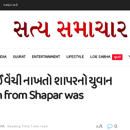
પત્રકાર બનો
NDIA
GUJRAT
ENTERTAINMENT
LIFESTYLE
LOK SABHA
ચૂંટણી
 વેંચી નાખતો શાપરનો યુવાન
n from Shapar was
0
A
DIA
Reading Time: 1 min read
A