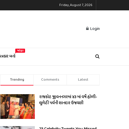
Friday, August 7, 2026
Login
ઓફર
પત્રકાર બનો
Trending
Comments
Latest
રાજકોટ જીવનનગરમાં ૪૩ માં વર્ષે હોળી-
ધુળેટી પર્વની શાનદાર ઉજવણી
23 Celebrity Tweets You Missed