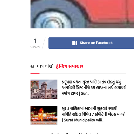
1
Share on Facebook
VIEWS
આ પણ વાંચો
ટ્રેન્ડિંગ સમાચાર
પ્રદૂષણ વધતા સુરત પાલિકા તંત્ર દોડતું થયું,
અમરોલી બ્રિજ નીચે 35 લાખના ખર્ચે લગાવશે
સ્મોગ ટાવર | Sur…
સુરત પાલિકામાં આગામી શુક્રવારે સ્થાયી
સમિતિ સહિત વિવિધ 7 કમિટિની બેઠક મળશે
| Surat Municipality will…