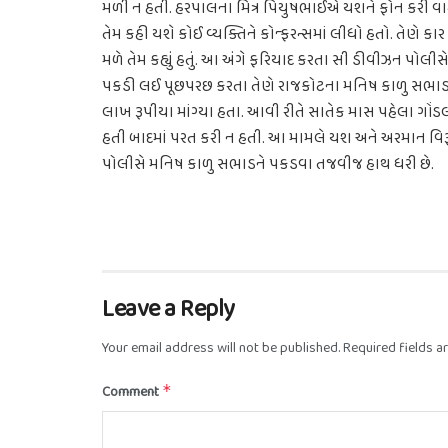
મળી ન હતી. હરપાલના મિત્ર પિયુષભાઈએ યશને ફોન કરી વ
તેમ કહી યશે કોઈ વ્યક્તિને કોન્ફરન્સમાં લીધો હતો. તેણ
મળે તેમ કહ્યું હતું. આ અંગે ફરિયાદ કરતા સી ડીવીઝન પ
પકડી લઈ પૂછપરછ કરતા તેણે રાજકોટના મનિષ કાળુ સભાડ 
લાખ રૂપીયા માંગ્યા હતા. આવી રીતે સાતેક માસ પહેલા ગો
હતી બાદમાં પરત કરી ન હતી. આ મામલે યશ અને અરમાન વિ
પોલીસે મનિષ કાળુ સભાડને પકડવા તજવીજ હાથ ધરી છે.
Leave a Reply
Your email address will not be published.
Required fields 
Comment
*