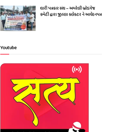
ધારી પત્રકાર સંઘ – અમરેલી બ્રોડગેજ
કમેટી દ્વારા જીલ્લા કલેકટર ને આવેદનપત્ર
Youtube