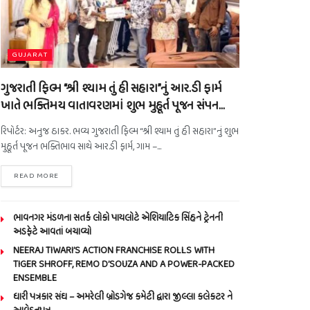
GUJARAT
ગુજરાતી ફિલ્મ “શ્રી શ્યામ તું હી સહારા”નું આર.ડી ફાર્મ
ખાતે ભક્તિમય વાતાવરણમાં શુભ મુહૂર્ત પૂજન સંપન…
રિપોર્ટર: અનુજ ઠાકર. ભવ્ય ગુજરાતી ફિલ્મ “શ્રી શ્યામ તું હી સહારા”નું શુભ
મુહૂર્ત પૂજન ભક્તિભાવ સાથે આર.ડી ફાર્મ, ગામ –...
READ MORE
ભાવનગર મંડળના સતર્ક લોકો પાયલોટે એશિયાટિક સિંહને ટ્રેનની
અડફેટે આવતાં બચાવ્યો
NEERAJ TIWARI’S ACTION FRANCHISE ROLLS WITH
TIGER SHROFF, REMO D’SOUZA AND A POWER-PACKED
ENSEMBLE
ધારી પત્રકાર સંઘ – અમરેલી બ્રોડગેજ કમેટી દ્વારા જીલ્લા કલેકટર ને