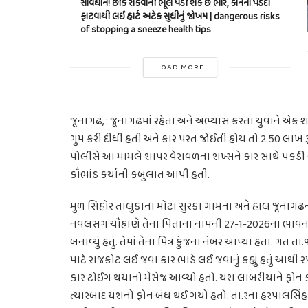
સાવધાન! છીંક રોકવાની ભૂલ પડી શકે છે ભારે, કાનના પડદા
ફાટવાથી લઈ હાર્ટ અટેક સુધીનું જોખમ | dangerous risks
of stopping a sneeze health tips
LOAD MORE
જૂનાગઢ, : જૂનાગઢમાં રહેતા અને અભ્યાસ કરતા યુવાને એક 
ગુમ કરી દીધી હતી અને કાર પરત જોઈતી હોય તો 2.50 લાખ 
પોલીસે આ મામલે શાપર વેરાવળના શખ્સને કાર સાથે પકડ
કૌભાંડ કર્યાની કબુલાત આપી હતી.
મુળ સિહોર તાલુકાના મોટા સુરકા ગામના અને હાલ જૂનાગઢ
નવલસંગ ચૌહાણે તેના પિતાના નામની 27-1-2026ના ભાવનગર 
બનાવ્યું હતું. તેમાં તેના મિત્ર કુંજના નંબર આપ્યા હતા.
માટે રાજકોટ લઈ જવા કાર ભાડે લઈ જવાનું કહ્યું હતું આથી 
કાર ટોઈંગ થયાનો મેસેજ આવ્યો હતો. યશ લાબરીયાને ફોન કરત
ત્યારબાદ યશનો ફોન બંધ થઈ ગયો હતો. તા.રના હરપાલસિંહ ત