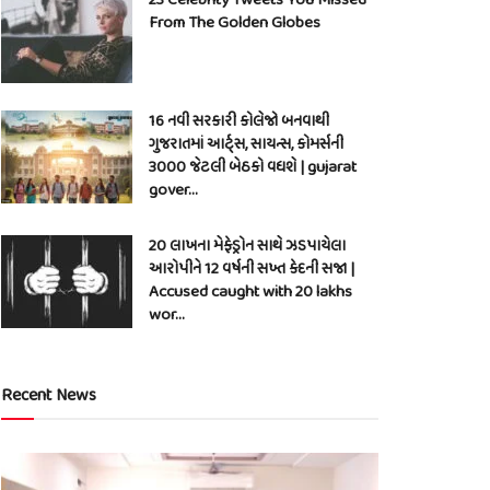
From The Golden Globes
16 નવી સરકારી કોલેજો બનવાથી
ગુજરાતમાં આર્ટ્સ, સાયન્સ, કોમર્સની
3000 જેટલી બેઠકો વધશે | gujarat
gover…
20 લાખના મેફેડ્રોન સાથે ઝડપાયેલા
આરોપીને 12 વર્ષની સખ્ત કેદની સજા |
Accused caught with 20 lakhs
wor…
Recent News