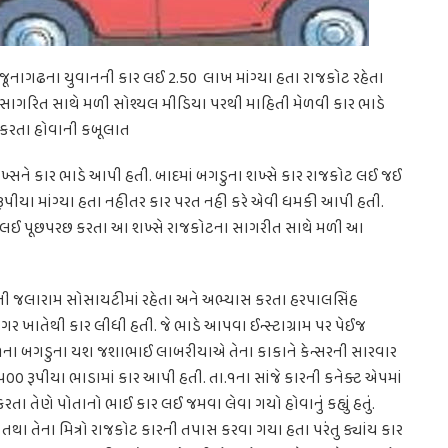
જૂનાગઢના યુવાનની કાર લઈ 2.50 લાખ માંગ્યા હતા રાજકોટ રહેતા
સાગરિત સાથે મળી સોશ્યલ મીડિયા પરથી માહિતી મેળવી કાર ભાડે
કરતા હોવાની કબૂલાત
શખ્સને કાર ભાડે આપી હતી. બાદમાં બગડુના શખ્સે કાર રાજકોટ લઈ જઈ
રૂપીયા માંગ્યા હતા નહીતર કાર પરત નહી કરે એવી ધમકી આપી હતી.
ી લઈ પૂછપરછ કરતા આ શખ્સે રાજકોટના સાગરીત સાથે મળી આ
ની જલારામ સોસાયટીમાં રહેતા અને અભ્યાસ કરતા હરપાલસિંહ
ખાતેથી કાર લીધી હતી. જે ભાડે આપવા ઈન્સ્ટાગ્રામ પર પેઈજ
 ગત તા.૧ના બગડુના યશ જશાભાઈ લાબરીયાએ તેના કાકાને કેન્સરની સારવાર
રપ૦૦ રૂપીયા ભાડામાં કાર આપી હતી. તા.૧ના સાંજે કારની કનેક્ટ એપમાં
ા તેણે પોતાનો ભાઈ કાર લઈ જમવા લેવા ગયો હોવાનું કહ્યું હતું.
થા તેના મિત્રો રાજકોટ કારની તપાસ કરવા ગયા હતા પરંતુ ક્યાંય કાર