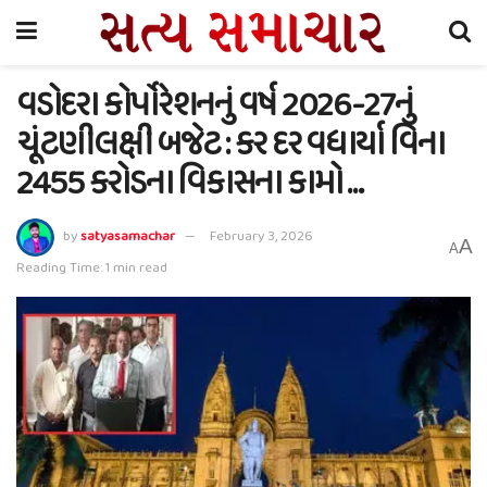
વડોદરા કોર્પોરેશનનું વર્ષ 2026-27નું
ચૂંટણીલક્ષી બજેટ : કર દર વધાર્યા વિના
2455 કરોડના વિકાસના કામો …
by
satyasamachar
February 3, 2026
A
A
Reading Time: 1 min read