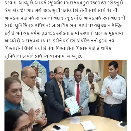
કરવામાં આવ્યું છે. આ વર્ષે રજૂ થયેલા અંદાજપત્ર કુલ 7609.63 કરોડનું છે
જેમાં અંદાજે પગાર ખર્ચ 48% સુધી પહોંચ્યો છે. તેની સાથે સાથે વેરાની
આવકમાં પણ વધારો થવાનો અંદાજ રજૂ કર્યો છે આવક વધારવા અંદાજની
સાથે મ્યુનિસિપલ કમિશનરે ખાસ વિકાસના કામો પર વધુ ધ્યાન કેન્દ્રિત
કર્યું છે અને એક વર્ષમાં રૂ.2455 કરોડના કામો કરવાનો લક્ષ્યાંક મૂકવામાં
આવ્યો છે. અંદાજપત્રમાં ખાસ કરીને વડોદરા કોર્પોરેશનની હદમાં નવા
વિસ્તારોનો ઉમેરો થયો છે તેવા વિસ્તારોના વિકાસ માટે પ્રાથમિક
સુવિધાના કામોને પ્રાધાન્ય આપવામાં આવ્યું છે.