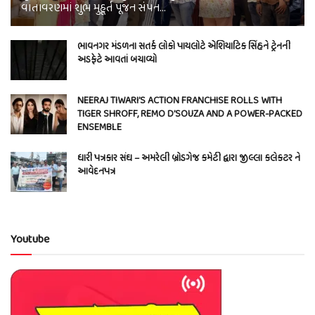
વાતાવરણમાં શુભ મુહૂર્ત પૂજન સંપન…
ભાવનગર મંડળના સતર્ક લોકો પાયલોટે એશિયાટિક સિંહને ટ્રેનની
અડફેટે આવતાં બચાવ્યો
NEERAJ TIWARI’S ACTION FRANCHISE ROLLS WITH
TIGER SHROFF, REMO D’SOUZA AND A POWER-PACKED
ENSEMBLE
ધારી પત્રકાર સંઘ – અમરેલી બ્રોડગેજ કમેટી દ્વારા જીલ્લા કલેકટર ને
આવેદનપત્ર
Youtube