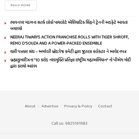
READ MORE
ભાવનગર મંડળના સતર્ક લોકો પાયલોટે એશિયાટિક સિંહને ટ્રેનની અડફેટે આવતાં
બચાવ્યો
NEERAJ TIWARI’S ACTION FRANCHISE ROLLS WITH TIGER SHROFF,
REMO D’SOUZA AND A POWER-PACKED ENSEMBLE
ધારી પત્રકાર સંઘ – અમરેલી બ્રોડગેજ કમેટી દ્વારા જીલ્લા કલેકટર ને આવેદનપત્ર
બ્રહ્માકુમારીઝના “10 કરોડ નશામુક્તિ પ્રતિજ્ઞા રાષ્ટ્રીય મહાઅભિયાન” નો પીએમ મોદી
દ્વારા કરાયો આરંભ
About
Advertise
Privacy & Policy
Contact
Call us: 9825191983