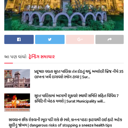
આ પણ વાંચો
ટ્રેન્ડિંગ સમાચાર
પ્રદૂષણ વધતા સુરત પાલિકા તંત્ર દોડતું થયું, અમરોલી બ્રિજ નીચે 35
લાખના ખર્ચે લગાવશે સ્મોગ ટાવર | Sur…
સુરત પાલિકામાં આગામી શુક્રવારે સ્થાયી સમિતિ સહિત વિવિધ 7
કમિટિની બેઠક મળશે | Surat Municipality will…
સાવધાન! છીંક રોકવાની ભૂલ પડી શકે છે ભારે, કાનના પડદા ફાટવાથી લઈ હાર્ટ અટેક
સુધીનું જોખમ | dangerous risks of stopping a sneeze health tips