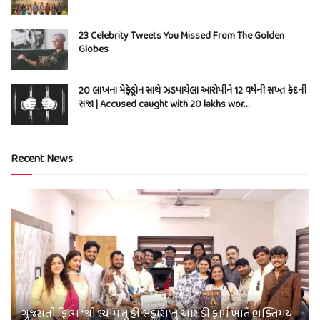
23 Celebrity Tweets You Missed From The Golden
Globes
20 લાખના મેફેડ્રોન સાથે ઝડપાયેલા આરોપીને 12 વર્ષની સખ્ત કેદની
સજા | Accused caught with 20 lakhs wor…
Recent News
ગુજરાતી ફિલ્મ “શ્રી શ્યામ તું હી સહારા”નું આર.ડી ફાર્મ ખાતે ભક્તિમય