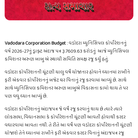
Vadodara Corporation Budget
: વડોદરા મ્યુનિસિપલ કોર્પોરેશનનું
વર્ષ 2026-27નું ડ્રાફ્ટ અંદાજ પત્ર રૂ.7609.63 કરોડનું આજે મ્યુનિસિપલ
કમિશનર અરુણ બાબુ એ સ્થાયી સમિતિ સમક્ષ રજૂ કર્યું હતું.
વડોદરા કોર્પોરેશનની ચૂંટણી ચાલુ વર્ષે યોજાનાર હોવાને ધ્યાનમાં રાખીને
ફરી એકવાર કોર્પોરેશનનું બજેટ ઘર વિનાનું રજૂ કરવામાં આવ્યું છે. સાથે
સાથે મ્યુનિસિપલ કમિશનર અરુણ બાબુએ વિકાસના કામો થાય તે પર
પણ વધુ ધ્યાન આપ્યું છે.
વડોદરા કોર્પોરેશનનું અંદાજપત્ર જે વર્ષે રજૂ કરવાનું થાય છે ત્યારે ત્યારે
લોકસભા, વિધાનસભા કે કોર્પોરેશનની ચૂંટણી આવતી હોવાથી કરદર
વધારવામાં આવતા નથી. તે રીતે આ વર્ષે પણ વડોદરા કોર્પોરેશનની ચૂંટણી
યોજાશે તેને ધ્યાનમાં રાખીને ફરી એકવાર કરદર વિનાનું અંદાજપત્ર રજૂ