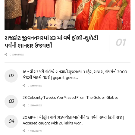
રાજકોટ જીવનનગરમાં ૪૩ માં વર્ષે હોળી-ધુળેટી
પર્વની શાનદાર ઉજવણી
0 SHARES
16 નવી સરકારી કોલેજો બનવાથી ગુજરાતમાં આર્ટ્સ, સાયન્સ, કોમર્સની 3000
જેટલી બેઠકો વધશે | gujarat gover…
0 SHARES
23 Celebrity Tweets You Missed From The Golden Globes
0 SHARES
20 લાખના મેફેડ્રોન સાથે ઝડપાયેલા આરોપીને 12 વર્ષની સખ્ત કેદની સજા |
Accused caught with 20 lakhs wor…
0 SHARES