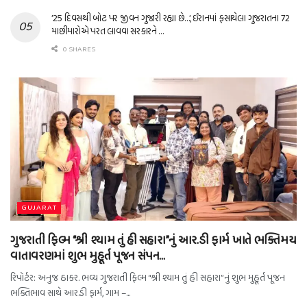
’25 દિવસથી બોટ પર જીવન ગુજારી રહ્યા છે…’, ઈરાનમાં ફસાયેલા ગુજરાતના 72
માછીમારોએ પરત લાવવા સરકારને …
0 SHARES
GUJARAT
ગુજરાતી ફિલ્મ “શ્રી શ્યામ તું હી સહારા”નું આર.ડી ફાર્મ ખાતે ભક્તિમય
વાતાવરણમાં શુભ મુહૂર્ત પૂજન સંપન…
રિપોર્ટર: અનુજ ઠાકર. ભવ્ય ગુજરાતી ફિલ્મ “શ્રી શ્યામ તું હી સહારા”નું શુભ મુહૂર્ત પૂજન
ભક્તિભાવ સાથે આર.ડી ફાર્મ, ગામ –...