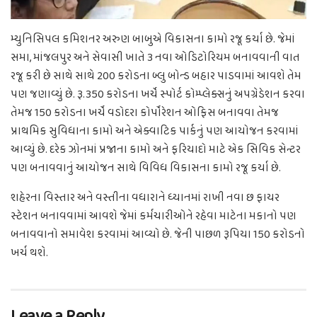
મ્યુનિસિપલ કમિશનર અરુણ બાબુએ વિકાસના કામો રજૂ કર્યા છે. જેમાં
સમા, માંજલપુર અને સેવાસી ખાતે 3 નવા ઓડિટોરિયમ બનાવવાની વાત
રજૂ કરી છે સાથે સાથે 200 કરોડના બ્લુ બોન્ડ બહાર પાડવામાં આવશે તેમ
પણ જણાવ્યું છે. રૂ.350 કરોડના ખર્ચે સ્પોર્ટ કોમ્પ્લેક્સનું અપગ્રેડેશન કરવા
તેમજ 150 કરોડના ખર્ચે વડોદરા કોર્પોરેશન ઓફિસ બનાવવા તેમજ
પ્રાથમિક સુવિધાના કામો અને એક્વાટિક પાર્કનું પણ આયોજન કરવામાં
આવ્યું છે. દરેક ઝોનમાં પ્રજાના કામો અને ફરિયાદો માટે એક સિવિક સેન્ટર
પણ બનાવવાનું આયોજન સાથે વિવિધ વિકાસના કામો રજૂ કર્યા છે.
શહેરના વિસ્તાર અને વસ્તીના વધારાને ધ્યાનમાં રાખી નવા છ ફાયર
સ્ટેશન બનાવવામાં આવશે જેમાં કર્મચારીઓને રહેવા માટેના મકાનો પણ
બનાવવાનો સમાવેશ કરવામાં આવ્યો છે. જેની પાછળ રૂપિયા 150 કરોડનો
ખર્ચ થશે.
Leave a Reply