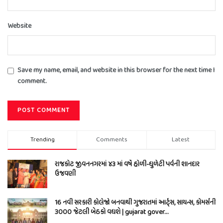
Website
Save my name, email, and website in this browser for the next time I
comment.
Trending
Comments
Latest
રાજકોટ જીવનનગરમાં ૪૩ માં વર્ષે હોળી-ધુળેટી પર્વની શાનદાર
ઉજવણી
16 નવી સરકારી કોલેજો બનવાથી ગુજરાતમાં આર્ટ્સ, સાયન્સ, કોમર્સની
3000 જેટલી બેઠકો વધશે | gujarat gover…