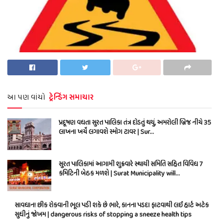
આ પણ વાંચો
ટ્રેન્ડિંગ સમાચાર
પ્રદૂષણ વધતા સુરત પાલિકા તંત્ર દોડતું થયું, અમરોલી બ્રિજ નીચે 35
લાખના ખર્ચે લગાવશે સ્મોગ ટાવર | Sur…
સુરત પાલિકામાં આગામી શુક્રવારે સ્થાયી સમિતિ સહિત વિવિધ 7
કમિટિની બેઠક મળશે | Surat Municipality will…
સાવધાન! છીંક રોકવાની ભૂલ પડી શકે છે ભારે, કાનના પડદા ફાટવાથી લઈ હાર્ટ અટેક
સુધીનું જોખમ | dangerous risks of stopping a sneeze health tips