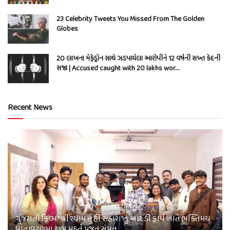
23 Celebrity Tweets You Missed From The Golden
Globes
20 લાખના મેફેડ્રોન સાથે ઝડપાયેલા આરોપીને 12 વર્ષની સખ્ત કેદની
સજા | Accused caught with 20 lakhs wor…
Recent News
ગુજરાતી ફિલ્મ “શ્રી શ્યામ તું હી સહારા”નું આર.ડી ફાર્મ ખાતે ભક્તિમય
વાતાવરણમાં શુભ મુહૂર્ત પૂજન સંપન…