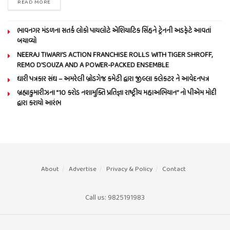
READ MORE
ભાવનગર મંડળના સતર્ક લોકો પાયલોટે એશિયાટિક સિંહને ટ્રેનની અડફેટે આવતાં
બચાવ્યો
NEERAJ TIWARI’S ACTION FRANCHISE ROLLS WITH TIGER SHROFF,
REMO D’SOUZA AND A POWER-PACKED ENSEMBLE
ધારી પત્રકાર સંઘ – અમરેલી બ્રોડગેજ કમેટી દ્વારા જીલ્લા કલેકટર ને આવેદનપત્ર
બ્રહ્માકુમારીઝના “10 કરોડ નશામુક્તિ પ્રતિજ્ઞા રાષ્ટ્રીય મહાઅભિયાન” નો પીએમ મોદી
દ્વારા કરાયો આરંભ
About
Advertise
Privacy & Policy
Contact
Call us: 9825191983