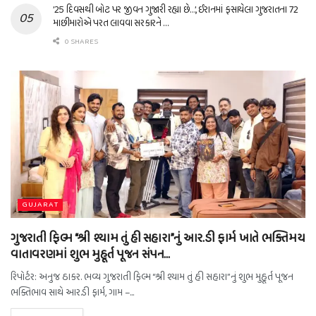
’25 દિવસથી બોટ પર જીવન ગુજારી રહ્યા છે…’, ઈરાનમાં ફસાયેલા ગુજરાતના 72
માછીમારોએ પરત લાવવા સરકારને …
0 SHARES
GUJARAT
ગુજરાતી ફિલ્મ “શ્રી શ્યામ તું હી સહારા”નું આર.ડી ફાર્મ ખાતે ભક્તિમય
વાતાવરણમાં શુભ મુહૂર્ત પૂજન સંપન…
રિપોર્ટર: અનુજ ઠાકર. ભવ્ય ગુજરાતી ફિલ્મ “શ્રી શ્યામ તું હી સહારા”નું શુભ મુહૂર્ત પૂજન
ભક્તિભાવ સાથે આર.ડી ફાર્મ, ગામ –...