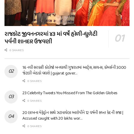
રાજકોટ જીવનનગરમાં ૪૩ માં વર્ષે હોળી-ધુળેટી
પર્વની શાનદાર ઉજવણી
0 SHARES
16 નવી સરકારી કોલેજો બનવાથી ગુજરાતમાં આર્ટ્સ, સાયન્સ, કોમર્સની 3000
જેટલી બેઠકો વધશે | gujarat gover…
0 SHARES
23 Celebrity Tweets You Missed From The Golden Globes
0 SHARES
20 લાખના મેફેડ્રોન સાથે ઝડપાયેલા આરોપીને 12 વર્ષની સખ્ત કેદની સજા |
Accused caught with 20 lakhs wor…
0 SHARES