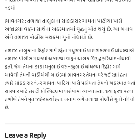
– દિહોરમાં આવેલી વાડીએથી ભાવનગર આવી રહ્યાં હતા ત્યારે અકસ્માત
નડયો
ભાવનગર : તળાજા તાલુકાના સાંકડાસર ગામના પાટીયા પાસે
અજાણ્યા વાહન સાથેના અકસ્માતમાં વૃદ્ધનું મોત થયું છે. આ બનાવ
અંગે તળાજા પોલીસ મથકમાં ગુનો નોંધાયો છે.
તળાજા તાલુકાના દિહોર ગામે રહેતા મયુરભાઈ પ્રાણશંકરભાઈ ધાંધલ્યાએ
તળાજા પોલીસ મથકમાં અજાણ્યા વાહન ચાલક વિરૂદ્ધ ફરિયાદ નોંધાવી
હતી. જેમાં તેમના કાકા મનુભાઈ વસનજીભાઈ ધાંધલ્યા દિહોર ગામે
આવેલી તેમની વાડીએથી બાઈકમાં ભાવનગર તેમના ઘરે જઈ રહ્યાં હતા
ત્યારે સાંકડાસર નં.-૨ ગામના પાટિયા પાસે પહોંચતા તેમનો અકસ્માત થતાં
સારવાર માટે સર ટી.હોસ્પિટલમાં ખસેવામાં આવ્યા હતા. જ્યાં ફરજ પરના
તબીબે તેમને મૃત જાહેર કર્યાં હતા. બનાવ અંગે તળાજા પોલીસે ગુનો નોંધ્યો
છે.
Leave a Reply