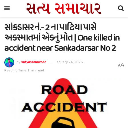
સાંકડાસર નં.- 2 ના પાટિયા પાસે
અકસ્માતમાં એકનું મોત | One killed in
accident near Sankadarsar No 2
by
satyasamachar
January 24, 2026
A
A
Reading Time: 1 min read