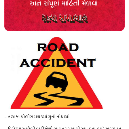
– તળાજા પોલીસ મથકમાં ગુનો નોંધાયો