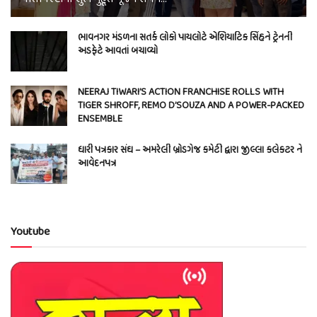
ભાવનગર મંડળના સતર્ક લોકો પાયલોટે એશિયાટિક સિંહને ટ્રેનની
અડફેટે આવતાં બચાવ્યો
NEERAJ TIWARI’S ACTION FRANCHISE ROLLS WITH
TIGER SHROFF, REMO D’SOUZA AND A POWER-PACKED
ENSEMBLE
ધારી પત્રકાર સંઘ – અમરેલી બ્રોડગેજ કમેટી દ્વારા જીલ્લા કલેકટર ને
આવેદનપત્ર
Youtube