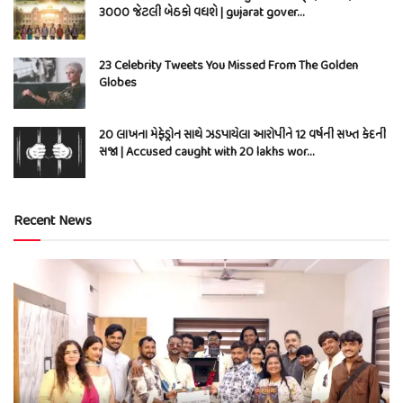
3000 જેટલી બેઠકો વધશે | gujarat gover…
23 Celebrity Tweets You Missed From The Golden
Globes
20 લાખના મેફેડ્રોન સાથે ઝડપાયેલા આરોપીને 12 વર્ષની સખ્ત કેદની
સજા | Accused caught with 20 lakhs wor…
Recent News