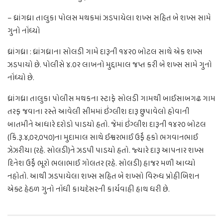
– ધ્રાંગધ્રા તાલુકા પોલસ મથકમાં ઝડપાયેલા શખ્સ સહિત બે શખ્સ સામે
ગુનો નોંધ્યો
ધ્રાંગધ્રા : ધ્રાંગધ્રાના સોલડી ગામે દારૂની ૧૪૨૦ બોટલ સાથે એક શખ્સ
ઝડપાયો છે. પોલીસે ૪.૦૨ લાખનો મુદ્દામાલ જપ્ત કરી બે શખ્સ સામે ગુનો
નોંધ્યો છે.
ધ્રાંગધ્રા તાલુકા પોલીસ મથકના સ્ટાફે સોલડી ગામથી બાઈસાબગઢ ગામ
તરફ જવાના રસ્તે આવેલી સીમમાં ઈંગ્લીશ દારૂ છુપાવેલો હોવાની
બાતમીને આધારે દરોડો પાડયો હતો. જેમાં ઈંગ્લીશ દારૂની ૧૪૨૦ બોટલ
(કિં.રૂ.૪,૦૨,૦૫૦)ના મુદામાલ સાથે ઈશ્વરભાઈ ઉર્ફે હકો ભગવાનભાઈ
ઝેઝરીયા (રહે. સોલડી)ને ઝડપી પાડયો હતો. જ્યારે દારૂ આપનાર શખ્સ
દિનેશ ઉર્ફે ભૂરો ભલાભાઈ ગોલતર (રહે. સોલડી) હાજર મળી આવ્યો
નહોતો. આથી ઝડપાયેલા શખ્સ સહિત બે શખ્સો વિરુધ પ્રોહીબિશન
એક્ટ હેઠળ ગુનો નોંધી કાયદેસરની કાર્યવાહી હાથ ધરી છે.