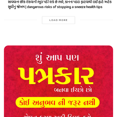
સાવધાન! છીંક રોકવાની ભૂલ પડી શકે છે ભારે, કાનના પડદા ફાટવાથી લઈ હાર્ટ અટેક
સુધીનું જોખમ | dangerous risks of stopping a sneeze health tips
LOAD MORE