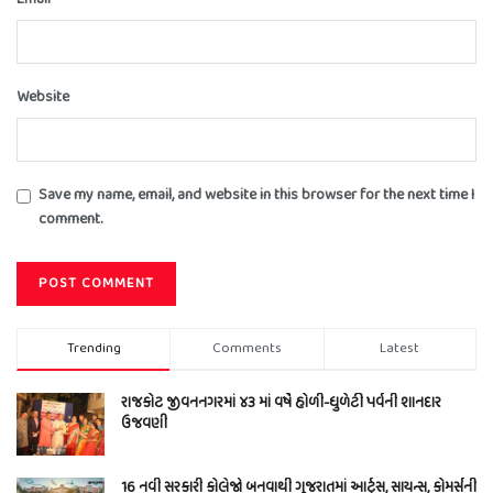
Website
Save my name, email, and website in this browser for the next time I
comment.
Trending
Comments
Latest
રાજકોટ જીવનનગરમાં ૪૩ માં વર્ષે હોળી-ધુળેટી પર્વની શાનદાર
ઉજવણી
16 નવી સરકારી કોલેજો બનવાથી ગુજરાતમાં આર્ટ્સ, સાયન્સ, કોમર્સની