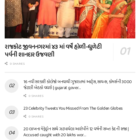
રાજકોટ જીવનનગરમાં ૪૩ માં વર્ષે હોળી-ધુળેટી
પર્વની શાનદાર ઉજવણી
0 SHARES
16 નવી સરકારી કોલેજો બનવાથી ગુજરાતમાં આર્ટ્સ, સાયન્સ, કોમર્સની 3000
જેટલી બેઠકો વધશે | gujarat gover…
0 SHARES
23 Celebrity Tweets You Missed From The Golden Globes
0 SHARES
20 લાખના મેફેડ્રોન સાથે ઝડપાયેલા આરોપીને 12 વર્ષની સખ્ત કેદની સજા |
Accused caught with 20 lakhs wor…