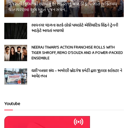
ગુજરાતી ફિલ્મ “શ્રી શ્યામ તું હી સહારા”નું આર.ડી ફાર્મ ખાતે ભક્તિમય
વાતાવરણમાં શુભ મુહૂર્ત પૂજન સંપન…
ભાવનગર મંડળના સતર્ક લોકો પાયલોટે એશિયાટિક સિંહને ટ્રેનની
અડફેટે આવતાં બચાવ્યો
NEERAJ TIWARI’S ACTION FRANCHISE ROLLS WITH
TIGER SHROFF, REMO D’SOUZA AND A POWER-PACKED
ENSEMBLE
ધારી પત્રકાર સંઘ – અમરેલી બ્રોડગેજ કમેટી દ્વારા જીલ્લા કલેકટર ને
આવેદનપત્ર
Youtube