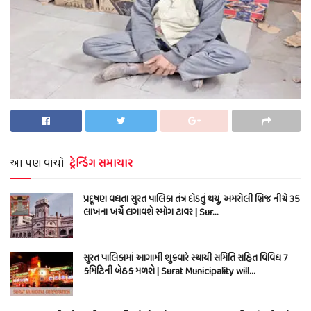
આ પણ વાંચો
ટ્રેન્ડિંગ સમાચાર
પ્રદૂષણ વધતા સુરત પાલિકા તંત્ર દોડતું થયું, અમરોલી બ્રિજ નીચે 35
લાખના ખર્ચે લગાવશે સ્મોગ ટાવર | Sur…
સુરત પાલિકામાં આગામી શુક્રવારે સ્થાયી સમિતિ સહિત વિવિધ 7
કમિટિની બેઠક મળશે | Surat Municipality will…