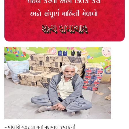
– પોલીસે 4.02 લાખનો મુદ્દામાલ જપ્ત કર્યો