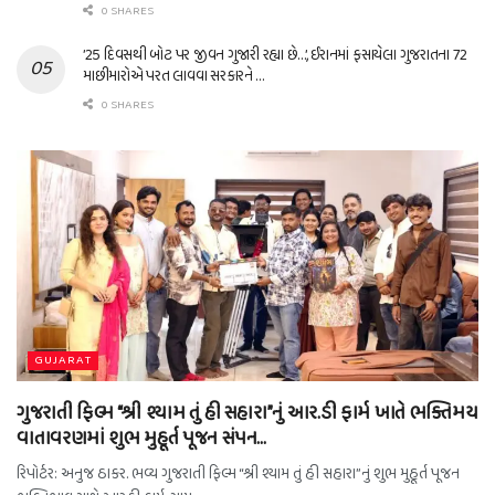
0 SHARES
’25 દિવસથી બોટ પર જીવન ગુજારી રહ્યા છે…’, ઈરાનમાં ફસાયેલા ગુજરાતના 72
માછીમારોએ પરત લાવવા સરકારને …
0 SHARES
GUJARAT
ગુજરાતી ફિલ્મ “શ્રી શ્યામ તું હી સહારા”નું આર.ડી ફાર્મ ખાતે ભક્તિમય
વાતાવરણમાં શુભ મુહૂર્ત પૂજન સંપન…
રિપોર્ટર: અનુજ ઠાકર. ભવ્ય ગુજરાતી ફિલ્મ “શ્રી શ્યામ તું હી સહારા”નું શુભ મુહૂર્ત પૂજન