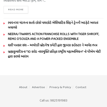
ભક્તિભાવ સાથે આર.ડી ફાર્મ, ગામ –...
READ MORE
ભાવનગર મંડળના સતર્ક લોકો પાયલોટે એશિયાટિક સિંહને ટ્રેનની અડફેટે આવતાં
બચાવ્યો
NEERAJ TIWARI’S ACTION FRANCHISE ROLLS WITH TIGER SHROFF,
REMO D’SOUZA AND A POWER-PACKED ENSEMBLE
ધારી પત્રકાર સંઘ – અમરેલી બ્રોડગેજ કમેટી દ્વારા જીલ્લા કલેકટર ને આવેદનપત્ર
બ્રહ્માકુમારીઝના “10 કરોડ નશામુક્તિ પ્રતિજ્ઞા રાષ્ટ્રીય મહાઅભિયાન” નો પીએમ મોદી
દ્વારા કરાયો આરંભ
About
Advertise
Privacy & Policy
Contact
Call us: 9825191983