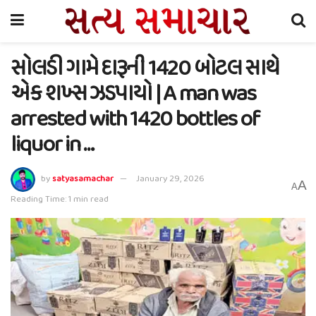
સોલડી ગામે દારૂની 1420 બોટલ સાથે
એક શખ્સ ઝડપાયો | A man was
arrested with 1420 bottles of
liquor in …
by
satyasamachar
January 29, 2026
A
A
Reading Time: 1 min read