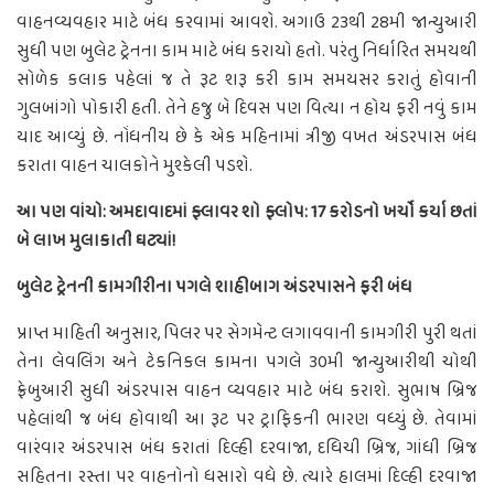
વાહનવ્યવહાર માટે બંધ કરવામાં આવશે. અગાઉ 23થી 28મી જાન્યુઆરી
સુધી પણ બુલેટ ટ્રેનના કામ માટે બંધ કરાયો હતો. પરંતુ નિર્ધારિત સમયથી
સોળેક કલાક પહેલાં જ તે રૂટ શરૂ કરી કામ સમયસર કરાતું હોવાની
ગુલબાંગો પોકારી હતી. તેને હજુ બે દિવસ પણ વિત્યા ન હોય ફરી નવું કામ
યાદ આવ્યું છે. નોંધનીય છે કે એક મહિનામાં ત્રીજી વખત અંડરપાસ બંધ
કરાતા વાહન ચાલકોને મુશ્કેલી પડશે.
આ પણ વાંચો: અમદાવાદમાં ફ્લાવર શો ફ્લોપ: 17 કરોડનો ખર્ચો કર્યા છતાં
બે લાખ મુલાકાતી ઘટ્યાં!
બુલેટ ટ્રેનની કામગીરીના પગલે શાહીબાગ અંડરપાસને ફરી બંધ
પ્રાપ્ત માહિતી અનુસાર, પિલર પર સેગમેન્ટ લગાવવાની કામગીરી પુરી થતાં
તેના લેવલિંગ અને ટેકનિકલ કામના પગલે 30મી જાન્યુઆરીથી ચોથી
ફ્રેબુઆરી સુધી અંડરપાસ વાહન વ્યવહાર માટે બંધ કરાશે. સુભાષ બ્રિજ
પહેલાંથી જ બંધ હોવાથી આ રૂટ પર ટ્રાફિકની ભારણ વધ્યું છે. તેવામાં
વારંવાર અંડરપાસ બંધ કરાતાં દિલ્હી દરવાજા, દધિચી બ્રિજ, ગાંધી બ્રિજ
સહિતના રસ્તા પર વાહનોનો ધસારો વધે છે. ત્યારે હાલમાં દિલ્હી દરવાજા