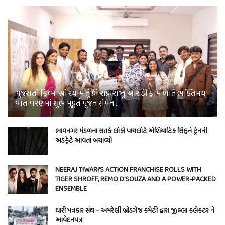
ગુજરાતી ફિલ્મ “શ્રી શ્યામ તું હી સહારા”નું આર.ડી ફાર્મ ખાતે ભક્તિમય
વાતાવરણમાં શુભ મુહૂર્ત પૂજન સંપન…
ભાવનગર મંડળના સતર્ક લોકો પાયલોટે એશિયાટિક સિંહને ટ્રેનની
અડફેટે આવતાં બચાવ્યો
NEERAJ TIWARI’S ACTION FRANCHISE ROLLS WITH
TIGER SHROFF, REMO D’SOUZA AND A POWER-PACKED
ENSEMBLE
ધારી પત્રકાર સંઘ – અમરેલી બ્રોડગેજ કમેટી દ્વારા જીલ્લા કલેકટર ને
આવેદનપત્ર