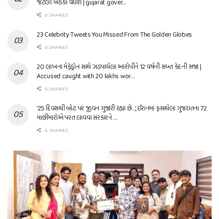
જેટલી બેઠકો વધશે | gujarat gover…
0 SHARES
23 Celebrity Tweets You Missed From The Golden Globes
0 SHARES
20 લાખના મેફેડ્રોન સાથે ઝડપાયેલા આરોપીને 12 વર્ષની સખ્ત કેદની સજા |
Accused caught with 20 lakhs wor…
0 SHARES
’25 દિવસથી બોટ પર જીવન ગુજારી રહ્યા છે…’, ઈરાનમાં ફસાયેલા ગુજરાતના 72
માછીમારોએ પરત લાવવા સરકારને …
0 SHARES