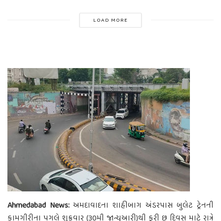
LOAD MORE
Ahmedabad News:
અમદાવાદના શાહીબાગ અંડરપાસ બુલેટ ટ્રેનની
કામગીરીના પગલે શુક્રવાર (30મી જાન્યુઆરી)થી ફરી છ દિવસ માટે રાત્રે