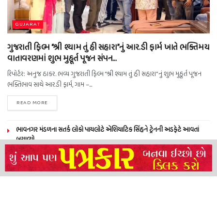
GUJARAT
ગુજરાતી ફિલ્મ “શ્રી શ્યામ તું હી સહારા”નું આર.ડી ફાર્મ ખાતે ભક્તિમય
વાતાવરણમાં શુભ મુહૂર્ત પૂજન સંપન…
રિપોર્ટર: અનુજ ઠાકર. ભવ્ય ગુજરાતી ફિલ્મ “શ્રી શ્યામ તું હી સહારા”નું શુભ મુહૂર્ત પૂજન
ભક્તિભાવ સાથે આર.ડી ફાર્મ, ગામ –...
READ MORE
ભાવનગર મંડળના સતર્ક લોકો પાયલોટે એશિયાટિક સિંહને ટ્રેનની અડફેટે આવતાં
બચાવ્યો
NEERAJ TIWARI’S ACTION FRANCHISE ROLLS WITH TIGER SHROFF,
REMO D’SOUZA AND A POWER-PACKED ENSEMBLE
ધારી પત્રકાર સંઘ – અમરેલી બ્રોડગેજ કમેટી દ્વારા જીલ્લા કલેકટર ને આવેદનપત્ર
બ્રહ્માકુમારીઝના “10 કરોડ નશામુક્તિ પ્રતિજ્ઞા રાષ્ટ્રીય મહાઅભિયાન” નો પીએમ મોદી
દ્વારા કરાયો આરંભ