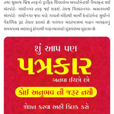
તથા સુભાષ બ્રિજ તરફનો ટ્રાફિક શિલાલેખ અપાર્ટમેન્ટથી રિવરફ્રન્ટ થઈ
એરપોર્ટ- ગાંધીનગર તરફ જઈ શકશે. તેમજ ગિરધરનગર- અસારવાથી
એરપોર્ટ- ગાંધીનગર જવા માટે ગાયત્રી મંદિરથી આર્મી કેન્ટોટમેન્ટ સુધીનો
વૈકલ્પિક રૂટ તૈયાર કરાયો છે. વારંવાર અંડરપાસમાં વાહન વ્યવહારનું
સમયપત્રક બદલાતું હોવાથી વાહનચાલકો મૂંઝવણમાં મૂકાયા છે.