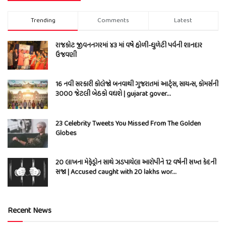
Trending
Comments
Latest
રાજકોટ જીવનનગરમાં ૪૩ માં વર્ષે હોળી-ધુળેટી પર્વની શાનદાર
ઉજવણી
16 નવી સરકારી કોલેજો બનવાથી ગુજરાતમાં આર્ટ્સ, સાયન્સ, કોમર્સની
3000 જેટલી બેઠકો વધશે | gujarat gover…
23 Celebrity Tweets You Missed From The Golden
Globes
20 લાખના મેફેડ્રોન સાથે ઝડપાયેલા આરોપીને 12 વર્ષની સખ્ત કેદની
સજા | Accused caught with 20 lakhs wor…
Recent News