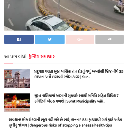
આ પણ વાંચો
ટ્રેન્ડિંગ સમાચાર
પ્રદૂષણ વધતા સુરત પાલિકા તંત્ર દોડતું થયું, અમરોલી બ્રિજ નીચે 35
લાખના ખર્ચે લગાવશે સ્મોગ ટાવર | Sur…
સુરત પાલિકામાં આગામી શુક્રવારે સ્થાયી સમિતિ સહિત વિવિધ 7
કમિટિની બેઠક મળશે | Surat Municipality will…
સાવધાન! છીંક રોકવાની ભૂલ પડી શકે છે ભારે, કાનના પડદા ફાટવાથી લઈ હાર્ટ અટેક
સુધીનું જોખમ | dangerous risks of stopping a sneeze health tips