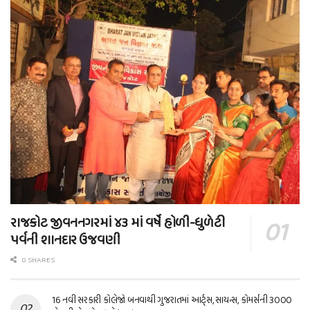
રાજકોટ જીવનનગરમાં ૪૩ માં વર્ષે હોળી-ધુળેટી
પર્વની શાનદાર ઉજવણી
0 SHARES
16 નવી સરકારી કોલેજો બનવાથી ગુજરાતમાં આર્ટ્સ, સાયન્સ, કોમર્સની 3000