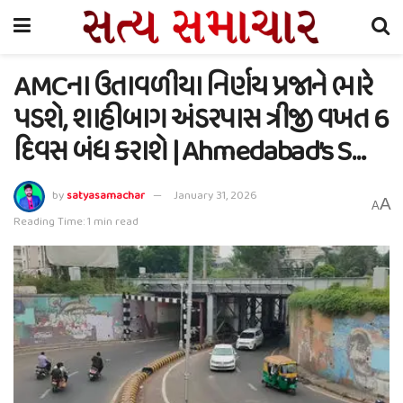
AMCના ઉતાવળીયા નિર્ણય પ્રજાને ભારે
પડશે, શાહીબાગ અંડરપાસ ત્રીજી વખત 6
દિવસ બંધ કરાશે | Ahmedabad’s S…
by
satyasamachar
January 31, 2026
A
A
Reading Time: 1 min read