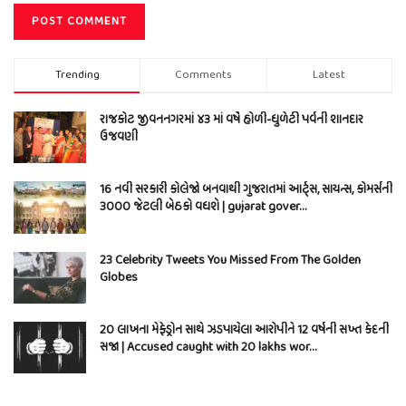
Trending
Comments
Latest
રાજકોટ જીવનનગરમાં ૪૩ માં વર્ષે હોળી-ધુળેટી પર્વની શાનદાર
ઉજવણી
16 નવી સરકારી કોલેજો બનવાથી ગુજરાતમાં આર્ટ્સ, સાયન્સ, કોમર્સની
3000 જેટલી બેઠકો વધશે | gujarat gover…
23 Celebrity Tweets You Missed From The Golden
Globes
20 લાખના મેફેડ્રોન સાથે ઝડપાયેલા આરોપીને 12 વર્ષની સખ્ત કેદની
સજા | Accused caught with 20 lakhs wor…