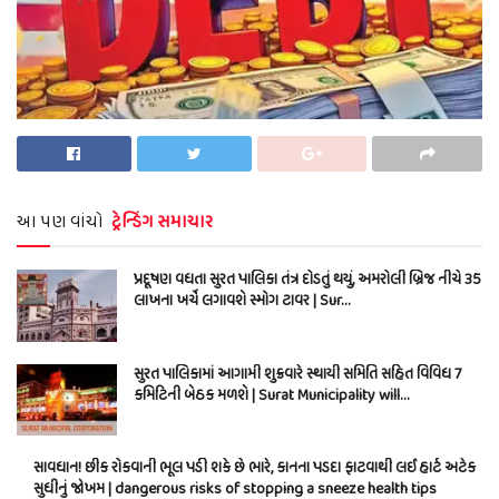
આ પણ વાંચો
ટ્રેન્ડિંગ સમાચાર
પ્રદૂષણ વધતા સુરત પાલિકા તંત્ર દોડતું થયું, અમરોલી બ્રિજ નીચે 35
લાખના ખર્ચે લગાવશે સ્મોગ ટાવર | Sur…
સુરત પાલિકામાં આગામી શુક્રવારે સ્થાયી સમિતિ સહિત વિવિધ 7
કમિટિની બેઠક મળશે | Surat Municipality will…
સાવધાન! છીંક રોકવાની ભૂલ પડી શકે છે ભારે, કાનના પડદા ફાટવાથી લઈ હાર્ટ અટેક
સુધીનું જોખમ | dangerous risks of stopping a sneeze health tips