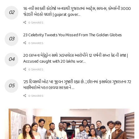
16 નવી સરકારી કોલેજો બનવાથી ગુજરાતમાં આર્ટ્સ, સાયન્સ, કોમર્સની 3000
જેટલી બેઠકો વધશે | gujarat gover…
0 SHARES
23 Celebrity Tweets You Missed From The Golden Globes
0 SHARES
20 લાખના મેફેડ્રોન સાથે ઝડપાયેલા આરોપીને 12 વર્ષની સખ્ત કેદની સજા |
Accused caught with 20 lakhs wor…
0 SHARES
’25 દિવસથી બોટ પર જીવન ગુજારી રહ્યા છે…’, ઈરાનમાં ફસાયેલા ગુજરાતના 72
માછીમારોએ પરત લાવવા સરકારને …
0 SHARES