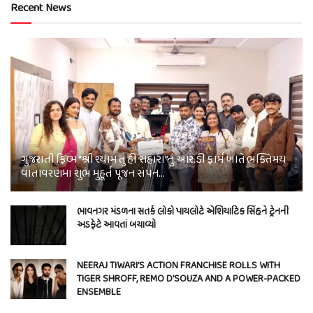
Recent News
ગુજરાતી ફિલ્મ “શ્રી શ્યામ તું હી સહારા”નું આર.ડી ફાર્મ ખાતે ભક્તિમય
વાતાવરણમાં શુભ મુહૂર્ત પૂજન સંપન…
ભાવનગર મંડળના સતર્ક લોકો પાયલોટે એશિયાટિક સિંહને ટ્રેનની
અડફેટે આવતાં બચાવ્યો
NEERAJ TIWARI’S ACTION FRANCHISE ROLLS WITH
TIGER SHROFF, REMO D’SOUZA AND A POWER-PACKED
ENSEMBLE