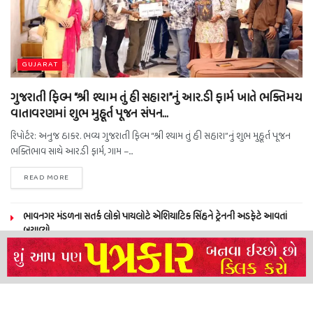
GUJARAT
ગુજરાતી ફિલ્મ “શ્રી શ્યામ તું હી સહારા”નું આર.ડી ફાર્મ ખાતે ભક્તિમય
વાતાવરણમાં શુભ મુહૂર્ત પૂજન સંપન…
રિપોર્ટર: અનુજ ઠાકર. ભવ્ય ગુજરાતી ફિલ્મ “શ્રી શ્યામ તું હી સહારા”નું શુભ મુહૂર્ત પૂજન
ભક્તિભાવ સાથે આર.ડી ફાર્મ, ગામ –...
READ MORE
ભાવનગર મંડળના સતર્ક લોકો પાયલોટે એશિયાટિક સિંહને ટ્રેનની અડફેટે આવતાં
બચાવ્યો
NEERAJ TIWARI’S ACTION FRANCHISE ROLLS WITH TIGER SHROFF,
REMO D’SOUZA AND A POWER-PACKED ENSEMBLE
ધારી પત્રકાર સંઘ – અમરેલી બ્રોડગેજ કમેટી દ્વારા જીલ્લા કલેકટર ને આવેદનપત્ર
બ્રહ્માકુમારીઝના “10 કરોડ નશામુક્તિ પ્રતિજ્ઞા રાષ્ટ્રીય મહાઅભિયાન” નો પીએમ મોદી