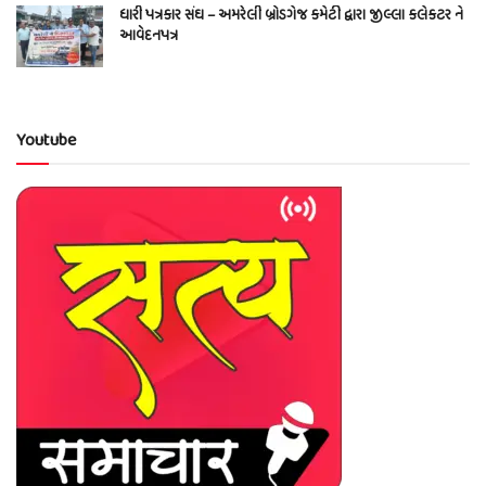
ધારી પત્રકાર સંઘ – અમરેલી બ્રોડગેજ કમેટી દ્વારા જીલ્લા કલેકટર ને
આવેદનપત્ર
Youtube