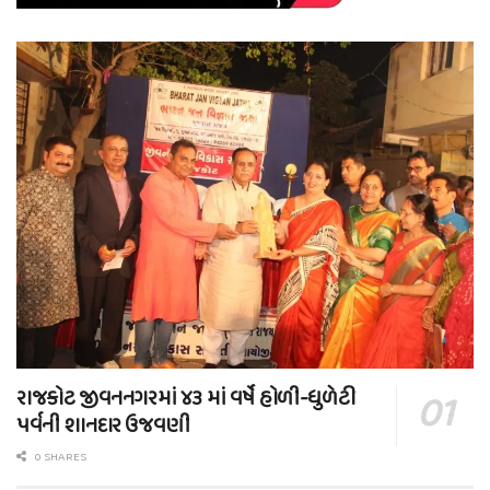
રાજકોટ જીવનનગરમાં ૪૩ માં વર્ષે હોળી-ધુળેટી
પર્વની શાનદાર ઉજવણી
0 SHARES