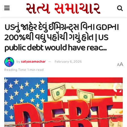
USનું જાહેર દેવું ઈમિગ્રન્ટ્સ વિના GDPના
200%થી વધુ પહોંચી ગયું હોત | US
public debt would have reac…
by
satyasamachar
February 6, 2026
A
A
Reading Time: 1 min read