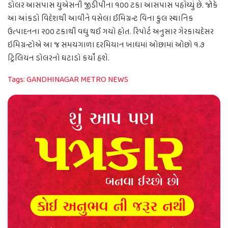
ડોલર આસપાસ યુએસની જીડીપીના ૧૦૦ ટકા આસપાસ પહોંચ્યું છે. જોકે
આ આંકડો વિદેશથી આવીને વસેલા ઈમિગ્રન્ટ વિના કુલ સ્થાનિક
ઉત્પાદનના ૨૦૦ ટકાથી વધુ થઈ ગયો હોત. રિપોર્ટ અનુસાર ગેરકાયદેસર
ઇમિગ્રન્ટોએ આ જ સમયગાળા દરમિયાન ખાધમાં ઓછામાં ઓછો ૧.૭
ટ્રિલિયન ડોલરનો ઘટાડો કર્યો હશે.
Tags:
GANDHINAGAR METRO NEWS