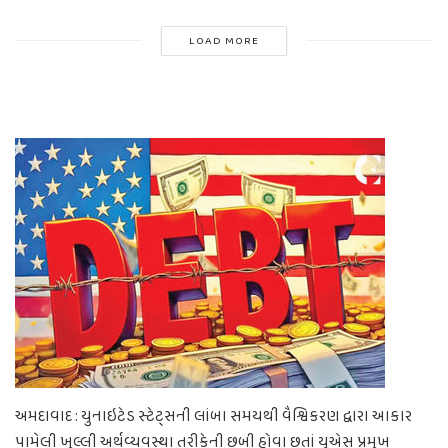
LOAD MORE
અમદાવાદ : યુનાઇટેડ સ્ટેટ્સની લાંબા સમયથી વૈશ્વિકરણ દ્વારા આકાર
પામેલી ખુલ્લી અર્થવ્યવસ્થા તરીકેની છબી હોવા છતાં યુએસ પ્રમુખ