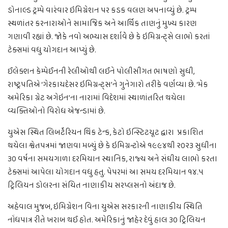
ડોનાલ્ડ ટ્રમ્પે વારંવાર ઇમિગ્રેશન પર કડક વલણ અપનાવ્યું છે. ટ્રમ્પ
સ્થળાંતર કરનારાઓને સામાજિક અને આર્થિક તાણનું મુખ્ય કારણ
ગણાવી રહ્યાં છે. જોકે નવો અભ્યાસ દર્શાવેે છે કે ઇમિગ્રન્ટ્સે લાભો કરતાં
ટેક્સમાં વધુ યોગદાન આપ્યું છે.
ઈલેક્શન કેમ્પેઈનની રેલીઓથી લઈને પોલીસીગત ભાષણો સુધી,
રાષ્ટ્રપતિએ ‘ગેરકાયદેસર ઇમિગ્રન્ટ્સ’ને ગુનેગારો તરીકે વર્ણવ્યા છે. ‘મેક
અમેરિકા ગ્રેટ અગેઇન’ના નારામાં વિદેશમાં સ્થાળાંતરિત થયેલા
વ્યક્તિઓનો વિરોધ એજન્ડામાં છે.
યુએસ સ્થિત લિબર્ટેરિયન થિંક ટેન્ક, કેટો ઇન્સ્ટિટયૂટ દ્વારા પ્રકાશિત
થયેલા શ્વેતપત્રમાં જાણવા મળ્યું છે કે ઇમિગ્રન્ટોએ ૧૯૯૪થી ૨૦૨૩ સુધીના
૩૦ વર્ષના સમયગાળા દરમિયાન સ્થાનિક, રાજ્ય અને સંઘીય લાભો કરતા
ટેક્સમાં આપેલા યોગદાન વધુ હતુ. પેપરમાં આ સમય દરમિયાન ૧૪.૫
ટ્રિલિયન ડોલરના સંચિત નાણાકીય સરપ્લસનો અંદાજ છે.
અહેવાલ મુજબ, ઇમિગ્રેશન વિના યુએસ સરકારની નાણાકીય સ્થિતિ
નોંધપાત્ર રીતે ખરાબ થઈ હોત. અમેરિકાનું જાહેર દેવું હાલ ૩૦ ટ્રિલિયન