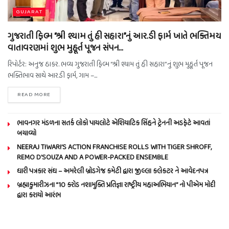
GUJARAT
ગુજરાતી ફિલ્મ “શ્રી શ્યામ તું હી સહારા”નું આર.ડી ફાર્મ ખાતે ભક્તિમય
વાતાવરણમાં શુભ મુહૂર્ત પૂજન સંપન…
રિપોર્ટર: અનુજ ઠાકર. ભવ્ય ગુજરાતી ફિલ્મ “શ્રી શ્યામ તું હી સહારા”નું શુભ મુહૂર્ત પૂજન
ભક્તિભાવ સાથે આર.ડી ફાર્મ, ગામ –...
READ MORE
ભાવનગર મંડળના સતર્ક લોકો પાયલોટે એશિયાટિક સિંહને ટ્રેનની અડફેટે આવતાં
બચાવ્યો
NEERAJ TIWARI’S ACTION FRANCHISE ROLLS WITH TIGER SHROFF,
REMO D’SOUZA AND A POWER-PACKED ENSEMBLE
ધારી પત્રકાર સંઘ – અમરેલી બ્રોડગેજ કમેટી દ્વારા જીલ્લા કલેકટર ને આવેદનપત્ર
બ્રહ્માકુમારીઝના “10 કરોડ નશામુક્તિ પ્રતિજ્ઞા રાષ્ટ્રીય મહાઅભિયાન” નો પીએમ મોદી
દ્વારા કરાયો આરંભ