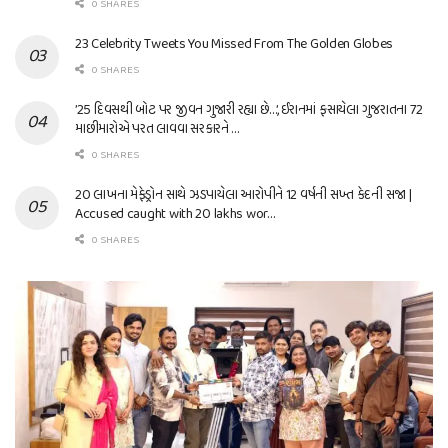
0 SHARES
23 Celebrity Tweets You Missed From The Golden Globes
0 SHARES
’25 દિવસથી બોટ પર જીવન ગુજારી રહ્યા છે…’, ઈરાનમાં ફસાયેલા ગુજરાતના 72
માછીમારોએ પરત લાવવા સરકારને …
0 SHARES
20 લાખના મેફેડ્રોન સાથે ઝડપાયેલા આરોપીને 12 વર્ષની સખ્ત કેદની સજા |
Accused caught with 20 lakhs wor…
0 SHARES