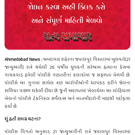
Ahmedabad News :
અમદાવાદ શહેરના જમાલપુર વિસ્તારમાં બુધવારે(21
જાન્યુઆરી) રાત્રે થયેલી 26 વર્ષીય યુવકની સરેઆમ હત્યાના કેસમાં
ગાયકવાડ હવેલી પોલીસે ગણતરીના કલાકોમાં જ સફળતા મેળવી છે.
પોલીસે આ ગુનામાં સામેલ ત્રણ આરોપીઓની ધરપકડ કરીને જેલના
સળિયા પાછળ ધકેલી દીધા છે. જૂની અદાવતમાં ખેલાયેલા આ લોહિયાળ
ખેલનો પોલીસે ટેકનિકલ સર્વેલન્સ અને બાતમીદારોની મદદથી પર્દાફાશ
કર્યો છે.
શું હતી સમગ્ર ઘટના?
પોલીસ વિગતો અનુસાર, 21 જાન્યુઆરીની રાત્રે જમાલપુર વિસ્તારમાં