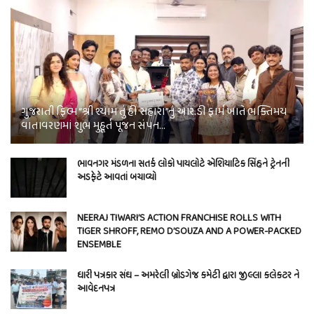
ગુજરાતી ફિલ્મ “શ્રી શ્યામ તું હી સહારા”નું આર.ડી ફાર્મ ખાતે ભક્તિમય
વાતાવરણમાં શુભ મુહૂર્ત પૂજન સંપન…
ભાવનગર મંડળના સતર્ક લોકો પાયલોટે એશિયાટિક સિંહને ટ્રેનની
અડફેટે આવતાં બચાવ્યો
NEERAJ TIWARI’S ACTION FRANCHISE ROLLS WITH
TIGER SHROFF, REMO D’SOUZA AND A POWER-PACKED
ENSEMBLE
ધારી પત્રકાર સંઘ – અમરેલી બ્રોડગેજ કમેટી દ્વારા જીલ્લા કલેકટર ને
આવેદનપત્ર