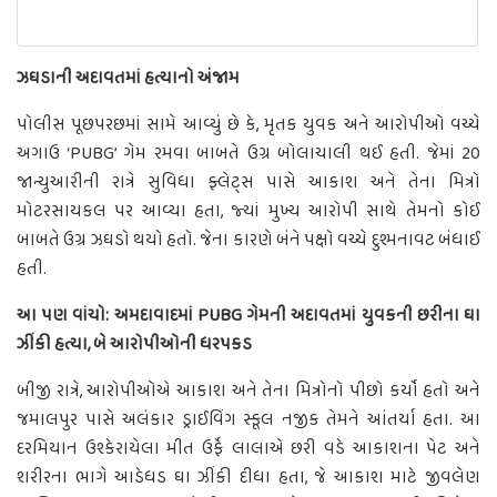
ઝઘડાની અદાવતમાં હત્યાનો અંજામ
પોલીસ પૂછપરછમાં સામે આવ્યું છે કે, મૃતક યુવક અને આરોપીઓ વચ્ચે
અગાઉ ‘PUBG’ ગેમ રમવા બાબતે ઉગ્ર બોલાચાલી થઈ હતી. જેમાં 20
જાન્યુઆરીની રાત્રે સુવિધા ફ્લેટ્સ પાસે આકાશ અને તેના મિત્રો
મોટરસાયકલ પર આવ્યા હતા, જ્યાં મુખ્ય આરોપી સાથે તેમનો કોઈ
બાબતે ઉગ્ર ઝઘડો થયો હતો. જેના કારણે બંને પક્ષો વચ્ચે દુશ્મનાવટ બંધાઈ
હતી.
આ પણ વાંચો: અમદાવાદમાં PUBG ગેમની અદાવતમાં યુવકની છરીના ઘા
ઝીંકી હત્યા, બે આરોપીઓની ધરપકડ
બીજી રાત્રે, આરોપીઓએ આકાશ અને તેના મિત્રોનો પીછો કર્યો હતો અને
જમાલપુર પાસે અલંકાર ડ્રાઈવિંગ સ્કૂલ નજીક તેમને આંતર્યા હતા. આ
દરમિયાન ઉશ્કેરાયેલા મીત ઉર્ફે લાલાએ છરી વડે આકાશના પેટ અને
શરીરના ભાગે આડેધડ ઘા ઝીંકી દીધા હતા, જે આકાશ માટે જીવલેણ