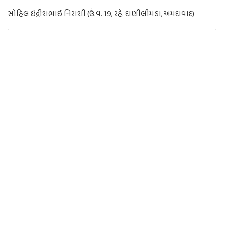
સોહિલ ઇદ્રીશભાઈ નિરાશી (ઉં.વ. 19, રહે. દાણીલીમડા, અમદાવાદ)