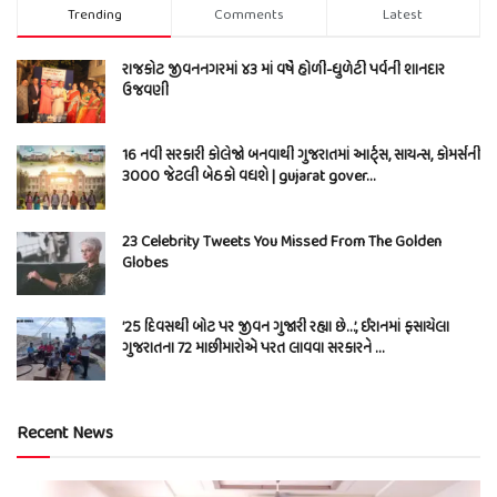
Trending
Comments
Latest
રાજકોટ જીવનનગરમાં ૪૩ માં વર્ષે હોળી-ધુળેટી પર્વની શાનદાર
ઉજવણી
16 નવી સરકારી કોલેજો બનવાથી ગુજરાતમાં આર્ટ્સ, સાયન્સ, કોમર્સની
3000 જેટલી બેઠકો વધશે | gujarat gover…
23 Celebrity Tweets You Missed From The Golden
Globes
’25 દિવસથી બોટ પર જીવન ગુજારી રહ્યા છે…’, ઈરાનમાં ફસાયેલા
ગુજરાતના 72 માછીમારોએ પરત લાવવા સરકારને …
Recent News