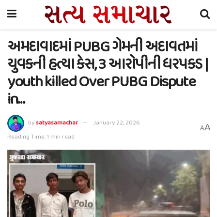
અમદાવાદમાં PUBG ગેમની અદાવતમાં
યુવકની હત્યા કેસ, 3 આરોપીની ધરપકડ |
youth killed Over PUBG Dispute
in…
by
satyasamachar
January 22, 2026
A
A
Reading Time: 1 min read