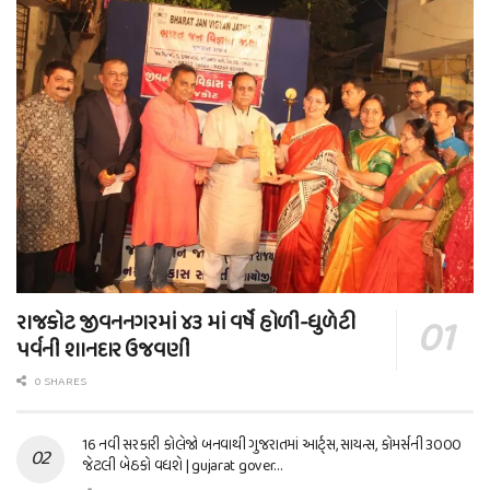
રાજકોટ જીવનનગરમાં ૪૩ માં વર્ષે હોળી-ધુળેટી
પર્વની શાનદાર ઉજવણી
0 SHARES
16 નવી સરકારી કોલેજો બનવાથી ગુજરાતમાં આર્ટ્સ, સાયન્સ, કોમર્સની 3000
જેટલી બેઠકો વધશે | gujarat gover…