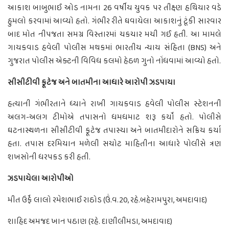
આકાશ બાબુભાઈ ઓડ નામના 26 વર્ષીય યુવક પર તીક્ષ્ણ હથિયાર વડે
હુમલો કરવામાં આવ્યો હતો. ગંભીર રીતે ઘવાયેલા આકાશનું ટૂંકી સારવાર
બાદ મોત નીપજતા સમગ્ર વિસ્તારમાં ચકચાર મચી ગઈ હતી. આ મામલે
ગાયકવાડ હવેલી પોલીસ મથકમાં ભારતીય ન્યાય સંહિતા (BNS) અને
ગુજરાત પોલીસ એક્ટની વિવિધ કલમો હેઠળ ગુનો નોંધવામાં આવ્યો હતો.
સીસીટીવી ફૂટેજ અને બાતમીના આધારે આરોપી ઝડપાયા
હત્યાની ગંભીરતાને ધ્યાને રાખી ગાયકવાડ હવેલી પોલીસ સ્ટેશનની
અલગ-અલગ ટીમોએ તપાસનો ધમધમાટ શરૂ કર્યો હતો. પોલીસે
ઘટનાસ્થળના સીસીટીવી ફૂટેજ તપાસ્યા અને બાતમીદારોને સક્રિય કર્યા
હતા. તપાસ દરમિયાન મળેલી સચોટ માહિતીના આધારે પોલીસે ત્રણ
શખસોની ધરપકડ કરી હતી.
ઝડપાયેલા આરોપીઓ
મીત ઉર્ફે લાલો રમેશભાઈ રાઠોડ (ઉં.વ.20, રહે.બહેરામપુરા, અમદાવાદ)
શાહિદ અમજદ ખાન પઠાણ (રહે. દાણીલીમડા, અમદાવાદ)