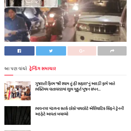
આ પણ વાંચો
ટ્રેન્ડિંગ સમાચાર
ગુજરાતી ફિલ્મ “શ્રી શ્યામ તું હી સહારા”નું આર.ડી ફાર્મ ખાતે
ભક્તિમય વાતાવરણમાં શુભ મુહૂર્ત પૂજન સંપન…
ભાવનગર મંડળના સતર્ક લોકો પાયલોટે એશિયાટિક સિંહને ટ્રેનની
અડફેટે આવતાં બચાવ્યો