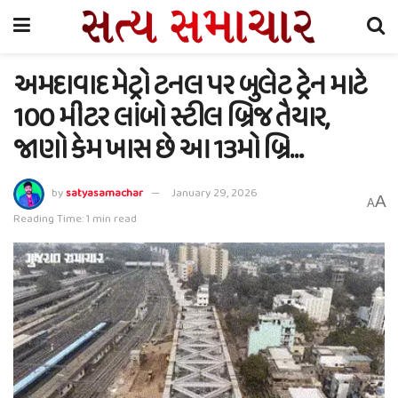
અમદાવાદ મેટ્રો ટનલ પર બુલેટ ટ્રેન માટે
100 મીટર લાંબો સ્ટીલ બ્રિજ તૈયાર,
જાણો કેમ ખાસ છે આ 13મો બ્રિ…
by
satyasamachar
January 29, 2026
A
A
Reading Time: 1 min read