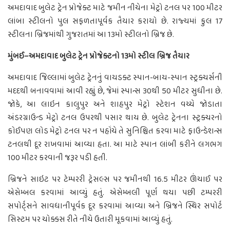
અમદાવાદ બુલેટ ટ્રેન પ્રોજેક્ટ માટે જમીન નીચેના મેટ્રો ટનલ પર 100 મીટર
લાંબા સ્ટીલનો પુલ સફળતાપૂર્વક તૈયાર કરાયો છે. રાજ્યમાં કુલ 17
સ્ટીલના બ્રિજમાંથી ગુજરાતમાં આ 13મો સ્ટીલનો બ્રિજ છે.
મુંબઈ–અમદાવાદ બુલેટ ટ્રેન પ્રોજેક્ટનો 13મો સ્ટીલ બ્રિજ તૈયાર
અમદાવાદ જિલ્લામાં બુલેટ ટ્રેનનું વાયડક્ટ સ્પાન-બાય-સ્પાન સ્ટ્રક્ચર્સની
મદદથી બનાવવામાં આવી રહ્યું છે, જેમાં સ્પાન્સ 30થી 50 મીટર સુધીના છે.
જોકે, આ લાઇન કાલુપુર અને શાહપુર મેટ્રો સ્ટેશન વચ્ચે જોડાતા
અંડરગ્રાઉન્ડ મેટ્રો ટનલ ઉપરથી પસાર થાય છે. બુલેટ ટ્રેનના સ્ટ્રક્ચરનો
કોઈપણ લોડ મેટ્રો ટનલ પર ન પહોંચે તે સુનિશ્ચિત કરવા માટે ફાઉન્ડેશન્સ
ટનલથી દૂર રાખવામાં આવ્યા હતા. આ માટે સ્પાન લાંબી કરીને લગભગ
100 મીટર કરવાની જરૂર પડી હતી.
બ્રિજને સાઇટ પર ટેમ્પરરી ટ્રેસલ્સ પર જમીનથી 16.5 મીટર ઊંચાઈ પર
એસેમ્બલ કરવામાં આવ્યું હતું. એસેમ્બલી પૂર્ણ થયા પછી ટમ્પરરી
સપોર્ટ્સને સાવધાનીપૂર્વક દૂર કરવામાં આવ્યા અને બ્રિજને સ્થિર સપોર્ટ
સિસ્ટમ પર ચોક્કસ રીતે નીચે ઉતારી મૂકવામાં આવ્યું હતું.