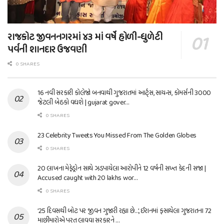
રાજકોટ જીવનનગરમાં ૪૩ માં વર્ષે હોળી-ધુળેટી
પર્વની શાનદાર ઉજવણી
0 SHARES
16 નવી સરકારી કોલેજો બનવાથી ગુજરાતમાં આર્ટ્સ, સાયન્સ, કોમર્સની 3000
જેટલી બેઠકો વધશે | gujarat gover…
0 SHARES
23 Celebrity Tweets You Missed From The Golden Globes
0 SHARES
20 લાખના મેફેડ્રોન સાથે ઝડપાયેલા આરોપીને 12 વર્ષની સખ્ત કેદની સજા |
Accused caught with 20 lakhs wor…
0 SHARES
’25 દિવસથી બોટ પર જીવન ગુજારી રહ્યા છે…’, ઈરાનમાં ફસાયેલા ગુજરાતના 72
માછીમારોએ પરત લાવવા સરકારને …