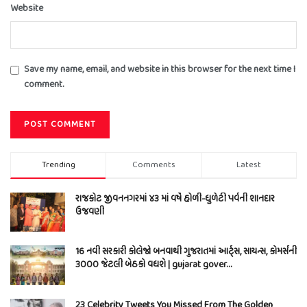
Website
Save my name, email, and website in this browser for the next time I
comment.
Trending
Comments
Latest
રાજકોટ જીવનનગરમાં ૪૩ માં વર્ષે હોળી-ધુળેટી પર્વની શાનદાર
ઉજવણી
16 નવી સરકારી કોલેજો બનવાથી ગુજરાતમાં આર્ટ્સ, સાયન્સ, કોમર્સની
3000 જેટલી બેઠકો વધશે | gujarat gover…
23 Celebrity Tweets You Missed From The Golden