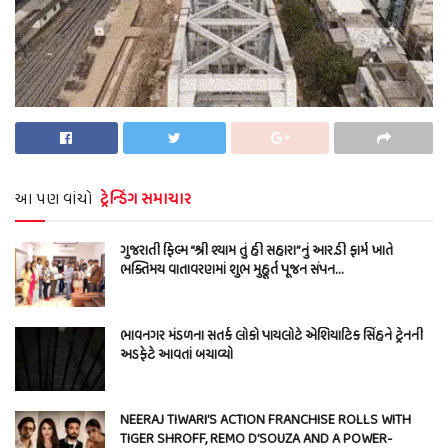
આ પણ વાંચો
ટ્રેન્ડિંગ સમાચાર
ગુજરાતી ફિલ્મ “શ્રી શ્યામ તું હી સહારા”નું આર.ડી ફાર્મ ખાતે
ભક્તિમય વાતાવરણમાં શુભ મુહૂર્ત પૂજન સંપન…
ભાવનગર મંડળના સતર્ક લોકો પાયલોટે એશિયાટિક સિંહને ટ્રેનની
અડફેટે આવતાં બચાવ્યો
NEERAJ TIWARI’S ACTION FRANCHISE ROLLS WITH
TIGER SHROFF, REMO D’SOUZA AND A POWER-