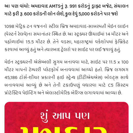
આ પણ વાંચો: અમદાવાદ AMTSનું રૂ. 991 કરોડનું ડ્રાફ્ટ બજેટ, સંચાલન
માટે ફરી રૂ. 600 કરોડની લોન લેશે, કુલ દેવું 5,000 કરોડને પાર જશે
1098 મેટ્રિક ટન વજનનો સ્ટીલ બ્રિજ અમદાવાદ-સાબરમતી મેઇન લાઇન
(વેસ્ટર્ન રેલવે)ના સમાનાંતર સ્થિત છે. આ સ્ટ્રક્ચર ઊંચાઈમાં 14 મીટર અને
પહોળાઈમાં 15.5 મીટર છે. તેને વડસા, મહારાષ્ટ્રમાં વર્કશોપમાં ફેબ્રિકેટ
કરવામાં આવ્યું હતું અને ત્યારબાદ ટ્રેલરો પર સાઇટ પર લઈ જવાયું હતું.
મેઇન સ્ટ્રક્ચરની એસેમ્બલી સુગમ બનાવવા માટે, સાઇટ પર 11.5 x 100
મીટર માપનો ટેમ્પરરી પ્લેટફોર્મ બનાવવામાં આવ્યો હતો. બ્રિજ લગભગ
45,186 ટોર્સ-શીયર પ્રકારની હાઇ સ્ટ્રેન્થ (ટીટીએચએસ) બોલ્ટ્સ સાથે
બનાવવામાં આવ્યું છે અને તેની ટકાઉપણું વધારવા માટે C5 સિસ્ટમ
પ્રોટેક્ટિવ પેઇન્ટિંગ અને એલાસ્ટોમેરિક બેરિંગ્સ લગાવવામાં આવ્યા છે.