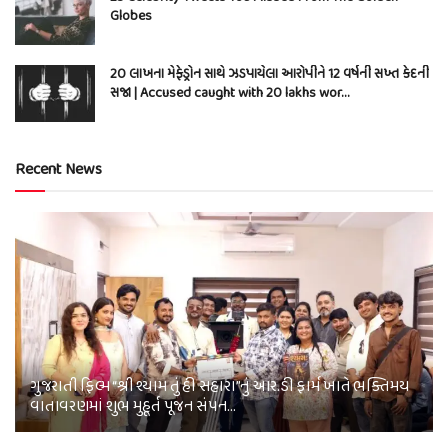
Globes
20 લાખના મેફેડ્રોન સાથે ઝડપાયેલા આરોપીને 12 વર્ષની સખ્ત કેદની
સજા | Accused caught with 20 lakhs wor…
Recent News
ગુજરાતી ફિલ્મ “શ્રી શ્યામ તું હી સહારા”નું આર.ડી ફાર્મ ખાતે ભક્તિમય
વાતાવરણમાં શુભ મુહૂર્ત પૂજન સંપન…