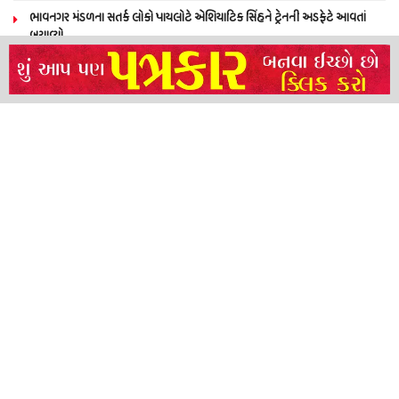
ભાવનગર મંડળના સતર્ક લોકો પાયલોટે એશિયાટિક સિંહને ટ્રેનની અડફેટે આવતાં
બચાવ્યો
NEERAJ TIWARI’S ACTION FRANCHISE ROLLS WITH TIGER SHROFF,
REMO D’SOUZA AND A POWER-PACKED ENSEMBLE
ધારી પત્રકાર સંઘ – અમરેલી બ્રોડગેજ કમેટી દ્વારા જીલ્લા કલેકટર ને આવેદનપત્ર
બ્રહ્માકુમારીઝના “10 કરોડ નશામુક્તિ પ્રતિજ્ઞા રાષ્ટ્રીય મહાઅભિયાન” નો પીએમ મોદી
દ્વારા કરાયો આરંભ
About
Advertise
Privacy & Policy
Contact
Call us: 9825191983
© 2024 Satya Samachar