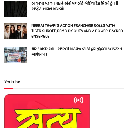
ભાવનગર મંડળના સતર્ક લોકો પાયલોટે એશિયાટિક સિંહને ટ્રેનની
અડફેટે આવતાં બચાવ્યો
NEERAJ TIWARI’S ACTION FRANCHISE ROLLS WITH
TIGER SHROFF, REMO D’SOUZA AND A POWER-PACKED
ENSEMBLE
ધારી પત્રકાર સંઘ – અમરેલી બ્રોડગેજ કમેટી દ્વારા જીલ્લા કલેકટર ને
આવેદનપત્ર
Youtube