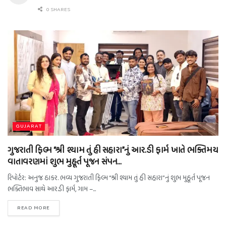
0 SHARES
GUJARAT
ગુજરાતી ફિલ્મ “શ્રી શ્યામ તું હી સહારા”નું આર.ડી ફાર્મ ખાતે ભક્તિમય
વાતાવરણમાં શુભ મુહૂર્ત પૂજન સંપન…
રિપોર્ટર: અનુજ ઠાકર. ભવ્ય ગુજરાતી ફિલ્મ “શ્રી શ્યામ તું હી સહારા”નું શુભ મુહૂર્ત પૂજન
ભક્તિભાવ સાથે આર.ડી ફાર્મ, ગામ –...
READ MORE