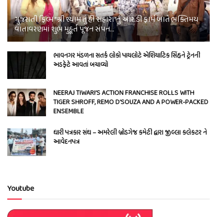
ગુજરાતી ફિલ્મ “શ્રી શ્યામ તું હી સહારા”નું આર.ડી ફાર્મ ખાતે ભક્તિમય
વાતાવરણમાં શુભ મુહૂર્ત પૂજન સંપન…
ભાવનગર મંડળના સતર્ક લોકો પાયલોટે એશિયાટિક સિંહને ટ્રેનની
અડફેટે આવતાં બચાવ્યો
NEERAJ TIWARI’S ACTION FRANCHISE ROLLS WITH
TIGER SHROFF, REMO D’SOUZA AND A POWER-PACKED
ENSEMBLE
ધારી પત્રકાર સંઘ – અમરેલી બ્રોડગેજ કમેટી દ્વારા જીલ્લા કલેકટર ને
આવેદનપત્ર
Youtube