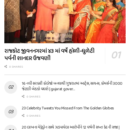
રાજકોટ જીવનનગરમાં ૪૩ માં વર્ષે હોળી-ધુળેટી
પર્વની શાનદાર ઉજવણી
0 SHARES
16 નવી સરકારી કોલેજો બનવાથી ગુજરાતમાં આર્ટ્સ, સાયન્સ, કોમર્સની 3000
જેટલી બેઠકો વધશે | gujarat gover…
0 SHARES
23 Celebrity Tweets You Missed From The Golden Globes
0 SHARES
20 લાખના મેફેડ્રોન સાથે ઝડપાયેલા આરોપીને 12 વર્ષની સખ્ત કેદની સજા |