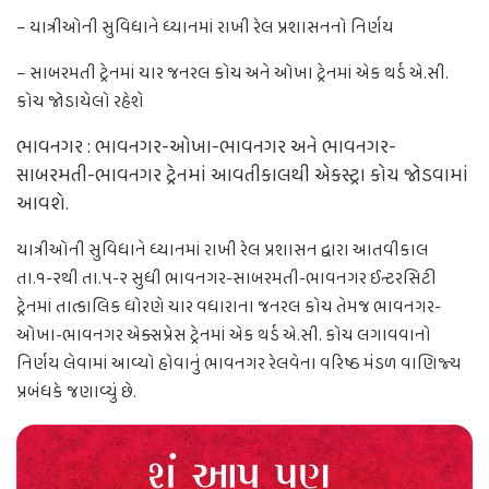
– યાત્રીઓની સુવિધાને ધ્યાનમાં રાખી રેલ પ્રશાસનનો નિર્ણય
– સાબરમતી ટ્રેનમાં ચાર જનરલ કોચ અને ઓખા ટ્રેનમાં એક થર્ડ એ.સી.
કોચ જોડાયેલો રહેશે
ભાવનગર : ભાવનગર-ઓખા-ભાવનગર અને ભાવનગર-
સાબરમતી-ભાવનગર ટ્રેનમાં આવતીકાલથી એકસ્ટ્રા કોચ જોડવામાં
આવશે.
યાત્રીઓની સુવિધાને ધ્યાનમાં રાખી રેલ પ્રશાસન દ્વારા આતવીકાલ
તા.૧-૨થી તા.૫-૨ સુધી ભાવનગર-સાબરમતી-ભાવનગર ઈન્ટરસિટી
ટ્રેનમાં તાત્કાલિક ધોરણે ચાર વધારાના જનરલ કોચ તેમજ ભાવનગર-
ઓખા-ભાવનગર એક્સપ્રેસ ટ્રેનમાં એક થર્ડ એ.સી. કોચ લગાવવાનો
નિર્ણય લેવામાં આવ્યો હોવાનું ભાવનગર રેલવેના વરિષ્ઠ મંડળ વાણિજ્ય
પ્રબંધકે જણાવ્યું છે.