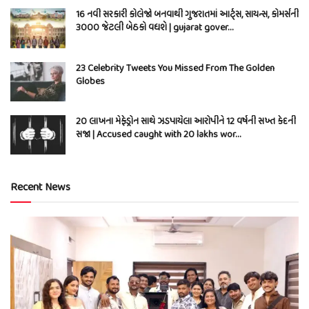
16 નવી સરકારી કોલેજો બનવાથી ગુજરાતમાં આર્ટ્સ, સાયન્સ, કોમર્સની
3000 જેટલી બેઠકો વધશે | gujarat gover…
23 Celebrity Tweets You Missed From The Golden
Globes
20 લાખના મેફેડ્રોન સાથે ઝડપાયેલા આરોપીને 12 વર્ષની સખ્ત કેદની
સજા | Accused caught with 20 lakhs wor…
Recent News