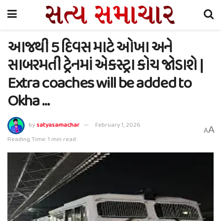
આજથી 5 દિવસ માટે ઓખા અને
સાબરમતી ટ્રેનમાં એકસ્ટ્રા કોચ જોડાશે |
Extra coaches will be added to
Okha …
by
satyasamachar
February 1, 2026
A
A
Reading Time: 1 min read