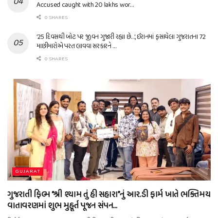
Accused caught with 20 lakhs wor…
0 SHARES
’25 દિવસથી બોટ પર જીવન ગુજારી રહ્યા છે…’, ઈરાનમાં ફસાયેલા ગુજરાતના 72
માછીમારોએ પરત લાવવા સરકારને …
0 SHARES
GUJARAT
ગુજરાતી ફિલ્મ “શ્રી શ્યામ તું હી સહારા”નું આર.ડી ફાર્મ ખાતે ભક્તિમય
વાતાવરણમાં શુભ મુહૂર્ત પૂજન સંપન…