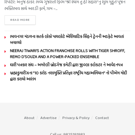
રિપોર્ટર: અનુજ ઠાકર. ભવ્ય ગુજરાતી ફિલ્મ “શ્રી શ્યામ તું હી સહારા”નું શુભ મુહૂર્ત પૂજન
ભક્તિભાવ સાથે આર.ડી ફાર્મ, ગામ –...
READ MORE
ભાવનગર મંડળના સતર્ક લોકો પાયલોટે એશિયાટિક સિંહને ટ્રેનની અડફેટે આવતાં
બચાવ્યો
NEERAJ TIWARI’S ACTION FRANCHISE ROLLS WITH TIGER SHROFF,
REMO D’SOUZA AND A POWER-PACKED ENSEMBLE
ધારી પત્રકાર સંઘ – અમરેલી બ્રોડગેજ કમેટી દ્વારા જીલ્લા કલેકટર ને આવેદનપત્ર
બ્રહ્માકુમારીઝના “10 કરોડ નશામુક્તિ પ્રતિજ્ઞા રાષ્ટ્રીય મહાઅભિયાન” નો પીએમ મોદી
દ્વારા કરાયો આરંભ
About
Advertise
Privacy & Policy
Contact
Call us: 9825191983