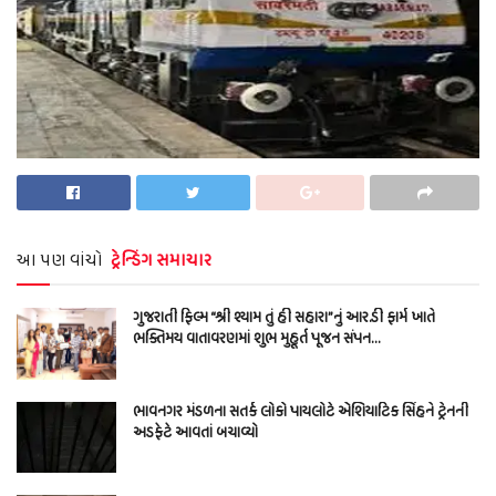
આ પણ વાંચો
ટ્રેન્ડિંગ સમાચાર
ગુજરાતી ફિલ્મ “શ્રી શ્યામ તું હી સહારા”નું આર.ડી ફાર્મ ખાતે
ભક્તિમય વાતાવરણમાં શુભ મુહૂર્ત પૂજન સંપન…
ભાવનગર મંડળના સતર્ક લોકો પાયલોટે એશિયાટિક સિંહને ટ્રેનની
અડફેટે આવતાં બચાવ્યો