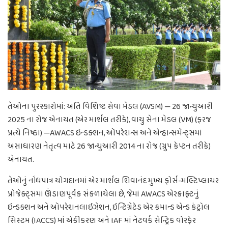
તેઓના પુરસ્કારોમાં: અતિ વિશિષ્ટ સેવા મેડલ (AVSM) — 26 જાન્યુઆરી
2025 ના રોજ એનાયત (એર માર્શલ તરીકે), વાયુ સેના મેડલ (VM) (ફરજ
પ્રત્યે નિષ્ઠા) —AWACS ઇન્ડક્શન, ઓપરેશન્સ અને એન્હાન્સમેન્ટ્સમાં
અસાધારણ નેતૃત્વ માટે 26 જાન્યુઆરી 2014 ના રોજ (ગ્રુપ કેપ્ટન તરીકે)
એનાયત.
તેઓનું નોંધપાત્ર યોગદાનમાં એર માર્શલ શિવાનંદ મુખ્ય ફોર્સ-મલ્ટિપ્લાયર
પ્રોજેક્ટ્સમાં ઊંડાણપૂર્વક સંકળાયેલા છે, જેમાં AWACS એરક્રાફ્ટનું
ઇન્ડક્શન અને ઓપરેશનલાઇઝેશન, ઇન્ટિગ્રેટેડ એર કમાન્ડ એન્ડ કંટ્રોલ
સિસ્ટમ (IACCS) માં એકીકરણ અને IAF માં નેટવર્ક સેન્ટ્રિક વોરફેર