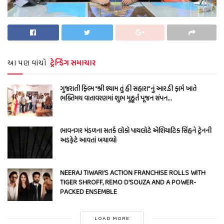
આ પણ વાંચો
ટ્રેન્ડિંગ સમાચાર
ગુજરાતી ફિલ્મ “શ્રી શ્યામ તું હી સહારા”નું આર.ડી ફાર્મ ખાતે
ભક્તિમય વાતાવરણમાં શુભ મુહૂર્ત પૂજન સંપન…
ભાવનગર મંડળના સતર્ક લોકો પાયલોટે એશિયાટિક સિંહને ટ્રેનની
અડફેટે આવતાં બચાવ્યો
NEERAJ TIWARI’S ACTION FRANCHISE ROLLS WITH
TIGER SHROFF, REMO D’SOUZA AND A POWER-
PACKED ENSEMBLE
LOAD MORE