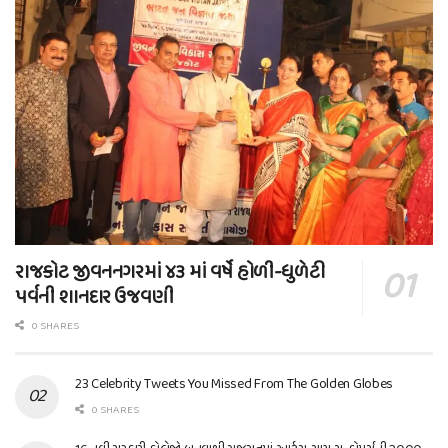
રાજકોટ જીવનનગરમાં ૪૩ માં વર્ષે હોળી-ધુળેટી
પર્વની શાનદાર ઉજવણી
0 SHARES
23 Celebrity Tweets You Missed From The Golden Globes
0 SHARES