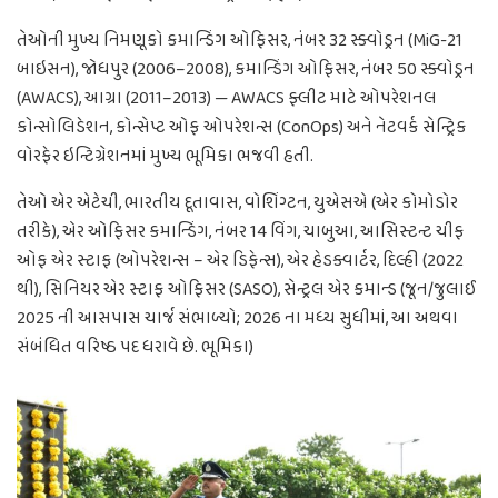
તેઓની મુખ્ય નિમણૂકો કમાન્ડિંગ ઓફિસર, નંબર 32 સ્ક્વોડ્રન (MiG-21
બાઇસન), જોધપુર (2006–2008), કમાન્ડિંગ ઓફિસર, નંબર 50 સ્ક્વોડ્રન
(AWACS), આગ્રા (2011–2013) — AWACS ફ્લીટ માટે ઓપરેશનલ
કોન્સોલિડેશન, કોન્સેપ્ટ ઓફ ઓપરેશન્સ (ConOps) અને નેટવર્ક સેન્ટ્રિક
વોરફેર ઇન્ટિગ્રેશનમાં મુખ્ય ભૂમિકા ભજવી હતી.
તેઓ એર એટેચી, ભારતીય દૂતાવાસ, વોશિંગ્ટન, યુએસએ (એર કોમોડોર
તરીકે), એર ઓફિસર કમાન્ડિંગ, નંબર 14 વિંગ, ચાબુઆ, આસિસ્ટન્ટ ચીફ
ઓફ એર સ્ટાફ (ઓપરેશન્સ – એર ડિફેન્સ), એર હેડક્વાર્ટર, દિલ્હી (2022
થી), સિનિયર એર સ્ટાફ ઓફિસર (SASO), સેન્ટ્રલ એર કમાન્ડ (જૂન/જુલાઈ
2025 ની આસપાસ ચાર્જ સંભાળ્યો; 2026 ના મધ્ય સુધીમાં, આ અથવા
સંબંધિત વરિષ્ઠ પદ ધરાવે છે. ભૂમિકા)