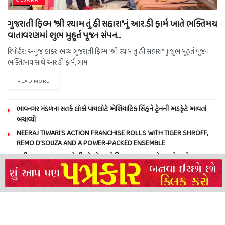
ગુજરાતી ફિલ્મ “શ્રી શ્યામ તું હી સહારા”નું આર.ડી ફાર્મ ખાતે ભક્તિમય
વાતાવરણમાં શુભ મુહૂર્ત પૂજન સંપન…
રિપોર્ટર: અનુજ ઠાકર. ભવ્ય ગુજરાતી ફિલ્મ “શ્રી શ્યામ તું હી સહારા”નું શુભ મુહૂર્ત પૂજન
ભક્તિભાવ સાથે આર.ડી ફાર્મ, ગામ –...
READ MORE
ભાવનગર મંડળના સતર્ક લોકો પાયલોટે એશિયાટિક સિંહને ટ્રેનની અડફેટે આવતાં
બચાવ્યો
NEERAJ TIWARI’S ACTION FRANCHISE ROLLS WITH TIGER SHROFF,
REMO D’SOUZA AND A POWER-PACKED ENSEMBLE
ધારી પત્રકાર સંઘ – અમરેલી બ્રોડગેજ કમેટી દ્વારા જીલ્લા કલેકટર ને આવેદનપત્ર
બ્રહ્માકુમારીઝના “10 કરોડ નશામુક્તિ પ્રતિજ્ઞા રાષ્ટ્રીય મહાઅભિયાન” નો પીએમ મોદી
દ્વારા કરાયો આરંભ