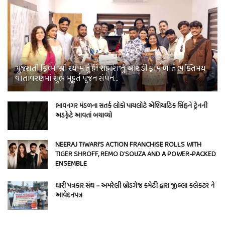
ગુજરાતી ફિલ્મ “શ્રી શ્યામ તું હી સહારા”નું આર.ડી ફાર્મ ખાતે ભક્તિમય
વાતાવરણમાં શુભ મુહૂર્ત પૂજન સંપન…
ભાવનગર મંડળના સતર્ક લોકો પાયલોટે એશિયાટિક સિંહને ટ્રેનની
અડફેટે આવતાં બચાવ્યો
NEERAJ TIWARI’S ACTION FRANCHISE ROLLS WITH
TIGER SHROFF, REMO D’SOUZA AND A POWER-PACKED
ENSEMBLE
ધારી પત્રકાર સંઘ – અમરેલી બ્રોડગેજ કમેટી દ્વારા જીલ્લા કલેકટર ને
આવેદનપત્ર