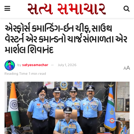
એરફોર્સ કમાન્ડિંગ-ઇન ચીફ, સાઉથ
વેસ્ટર્ન એર કમાન્ડનો ચાર્જ સંભાળતા એર
માર્શલ શિવાનંદ
by
satyasamachar
July 1, 2026
A
A
Reading Time: 1 min read