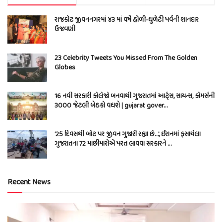
રાજકોટ જીવનનગરમાં ૪૩ માં વર્ષે હોળી-ધુળેટી પર્વની શાનદાર
ઉજવણી
23 Celebrity Tweets You Missed From The Golden
Globes
16 નવી સરકારી કોલેજો બનવાથી ગુજરાતમાં આર્ટ્સ, સાયન્સ, કોમર્સની
3000 જેટલી બેઠકો વધશે | gujarat gover…
’25 દિવસથી બોટ પર જીવન ગુજારી રહ્યા છે…’, ઈરાનમાં ફસાયેલા
ગુજરાતના 72 માછીમારોએ પરત લાવવા સરકારને …
Recent News