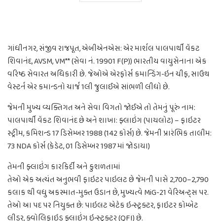
ગાંધીનગર, સંજીવ રાજપૂત, એબીએનએસ: એર માર્શલ પાલપાર્થી વેંકટ
શિવાનંદ, AVSM, VM** (સેવા નં. 19901 F(P)) ભારતીય વાયુસેનાના એક
વરિષ્ઠ સેવારત અધિકારી છે. જેઓએ એરફોર્સ કમાન્ડિંગ-ઇન ચીફ, સાઉથ
વેસ્ટર્ન એર કમાન્ડનો ચાર્જ 1લી જુલાઈએ સાંભળી લીધો છે.
જેમની મુખ્ય વ્યક્તિગત અને સેવા વિગતો જોઈએ તો તેમનું પૂરું નામ:
પાલપાર્થી વેંકટ શિવાનંદ છે અને શાખા: ફ્લાઇંગ (પાયલોટ) – ફાઇટર
સ્ટ્રીમ, કમિશન્ડ 17 ડિસેમ્બર 1988 (142 કોર્સ) છે. જેમની પ્રારંભિક તાલીમ:
73 NDA કોર્સ (કેડેટ, 01 ડિસેમ્બર 1987 માં જોડાયા)
તેમની ફ્લાઇંગ કારકિર્દી અને કુશળતામાં
તેઓ એક અત્યંત અનુભવી ફાઇટર પાઇલટ છે જેમની પાસે 2,700–2,790
કલાક થી વધુ અકસ્માત-મુક્ત ઉડાન છે, મુખ્યત્વે MiG-21 વેરિઅન્ટ્સ પર.
તેઓ આ પદ પર નિયુક્ત છે: પાઇલટ એટેક ઇન્સ્ટ્રક્ટર, ફાઇટર કોમ્બેટ
લીડર, ક્વોલિફાઇડ ફ્લાઇંગ ઇન્સ્ટ્રક્ટર (QFI) છે.