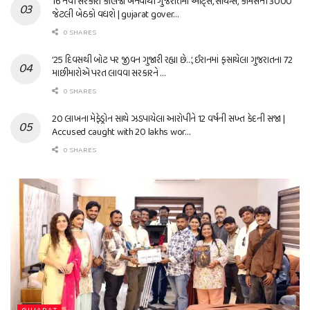
16 નવી સરકારી કોલેજો બનવાથી ગુજરાતમાં આર્ટ્સ, સાયન્સ, કોમર્સની 3000
જેટલી બેઠકો વધશે | gujarat gover…
0 SHARES
’25 દિવસથી બોટ પર જીવન ગુજારી રહ્યા છે…’, ઈરાનમાં ફસાયેલા ગુજરાતના 72
માછીમારોએ પરત લાવવા સરકારને …
0 SHARES
20 લાખના મેફેડ્રોન સાથે ઝડપાયેલા આરોપીને 12 વર્ષની સખ્ત કેદની સજા |
Accused caught with 20 lakhs wor…
0 SHARES
GUJARAT