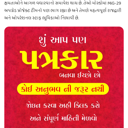
ક્ષમતાઓને આગળ વધારવાનો સમાવેશ થાય છે. તેઓ મોસ્કોમાં MiG-29
અપગ્રેડ પ્રોજેક્ટ ટીમનો પણ ભાગ રહ્યા છે અને તેમણે મહત્વપૂર્ણ રાજદ્વારી
અને ઓપરેશનલ સ્ટાફ ભૂમિકાઓ નિભાવી છે.