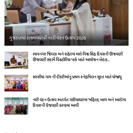
ગુજરાતમાં રાજ્યવ્યાપી નારી વંદન ઉત્સવ 2026
ભાવનગર જિલ્લા અને શહેરમાં થશે વિશ્વ સિંહ દિવસની ઊજવણી
ઊજવણી સંદર્ભે વિક્ટોરિયા પાર્ક ખાતે આયોજન બેઠક…
સરસીયા ગામ ની દીકરીઓનું પ્રથમ સ્નેહમિલન સુરત ખાતે યોજાયુ
નારી વંદન ઉત્સવ અંતર્ગત ગારિયાધારમાં ‘મહિલા, બાળ અને આરોગ્ય
દિવસ’ની ઉજવણી કરવામાં આવી