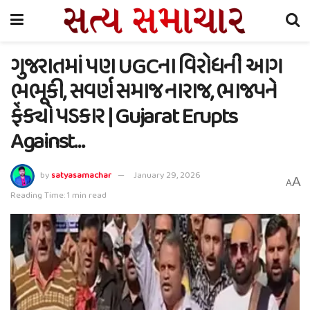
ગુજરાતમાં પણ UGCના વિરોધની આગ
ભભૂકી, સવર્ણ સમાજ નારાજ, ભાજપને
ફેંક્યો પડકાર | Gujarat Erupts
Against…
by
satyasamachar
January 29, 2026
A
A
Reading Time: 1 min read