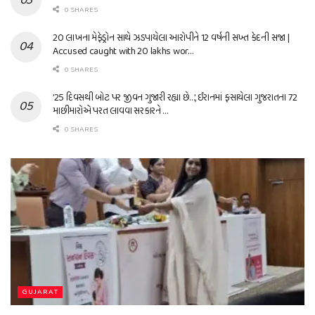
0 SHARES
20 લાખના મેફેડ્રોન સાથે ઝડપાયેલા આરોપીને 12 વર્ષની સખ્ત કેદની સજા |
Accused caught with 20 lakhs wor…
0 SHARES
’25 દિવસથી બોટ પર જીવન ગુજારી રહ્યા છે…’, ઈરાનમાં ફસાયેલા ગુજરાતના 72
માછીમારોએ પરત લાવવા સરકારને …
0 SHARES
GUJARAT