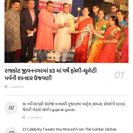
રાજકોટ જીવનનગરમાં ૪૩ માં વર્ષે હોળી-ધુળેટી
પર્વની શાનદાર ઉજવણી
0 SHARES
16 નવી સરકારી કોલેજો બનવાથી ગુજરાતમાં આર્ટ્સ, સાયન્સ, કોમર્સની 3000
જેટલી બેઠકો વધશે | gujarat gover…
0 SHARES
23 Celebrity Tweets You Missed From The Golden Globes