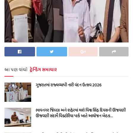
આ પણ વાંચો
ટ્રેન્ડિંગ સમાચાર
ગુજરાતમાં રાજ્યવ્યાપી નારી વંદન ઉત્સવ 2026
ભાવનગર જિલ્લા અને શહેરમાં થશે વિશ્વ સિંહ દિવસની ઊજવણી
ઊજવણી સંદર્ભે વિક્ટોરિયા પાર્ક ખાતે આયોજન બેઠક…