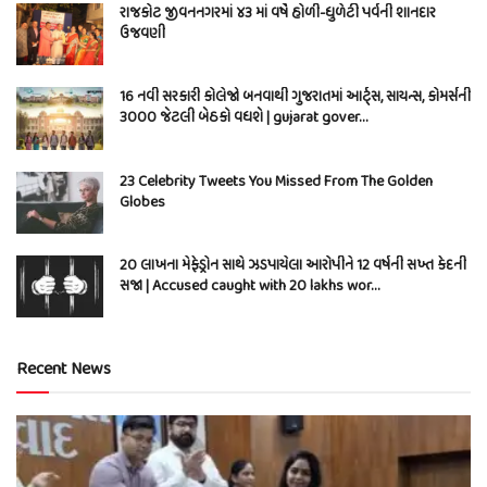
રાજકોટ જીવનનગરમાં ૪૩ માં વર્ષે હોળી-ધુળેટી પર્વની શાનદાર
ઉજવણી
16 નવી સરકારી કોલેજો બનવાથી ગુજરાતમાં આર્ટ્સ, સાયન્સ, કોમર્સની
3000 જેટલી બેઠકો વધશે | gujarat gover…
23 Celebrity Tweets You Missed From The Golden
Globes
20 લાખના મેફેડ્રોન સાથે ઝડપાયેલા આરોપીને 12 વર્ષની સખ્ત કેદની
સજા | Accused caught with 20 lakhs wor…
Recent News