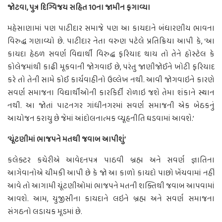
જોટવા, પુત્ર દિગ્વિજય સહિત 10ના જામીન ફગાવ્યા
મહેસાણામાં પણ પાટીદાર સમાજે પણ આ કાયદાને બંધારણીય ભાવના
વિરુદ્ધ ગણાવ્યો છે. પાટીદાર નેતા વરુણ પટેલે પ્રતિક્રિયા આપી કે, ‘આ
કાયદા હેઠળ સવર્ણ વિદ્યાર્થી વિરુદ્ધ ફરિયાદ થાય તો તેને હોસ્ટેલ કે
કોલેજમાંથી કાઢી મૂકવાની જોગવાઈ છે, પરંતુ જાણીજોઈને ખોટી ફરિયાદ
કરે તો તેની સામે કોઈ કાર્યવાહીનો ઉલ્લેખ નથી. આવી જોગવાઇને કારણે
સવર્ણ સમાજના વિદ્યાર્થીઓની કારકિર્દી રોળાઇ જશે તેમા શંકાને સ્થાન
નથી. આ જોતાં પાટનગર ગાંધીનગરમાં સવર્ણ સમાજની એક બેઠકનું
આયોજન કરાયુ છે જેમાં આંદોલનાત્મક વ્યૂહનીતિ ઘડવામાં આવશે.’
‘ચૂંટણીમાં ભાજપને મતથી જવાબ આપીશું’
કલેક્ટર કચેરીએ આવેદનપત્ર પાઠવી બ્રહ્મ અને સવર્ણ જ્ઞાતિના
આગેવાનોએ ચીમકી આપી છે કે જો આ કાળો કાયદો પાછો ખેંચવામાં નહીં
આવે તો આગામી ચૂંટણીઓમાં ભાજપને મતની શક્તિથી જવાબ આપવામાં
આવશે. આમ, યુજીસીના કાયદાને લઇને બ્રહ્મ અને સવર્ણ સમાજના
સંગઠનો લડાયક મૂડમાં છે.