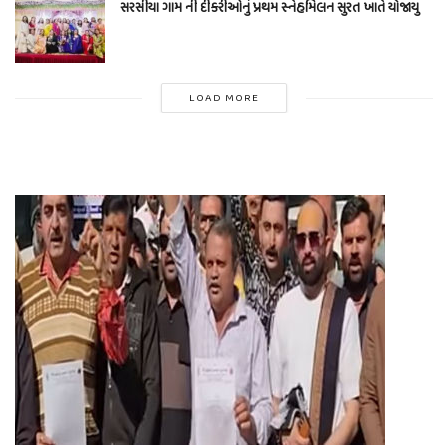
સરસીયા ગામ ની દીકરીઓનું પ્રથમ સ્નેહમિલન સુરત ખાતે યોજાયુ
LOAD MORE