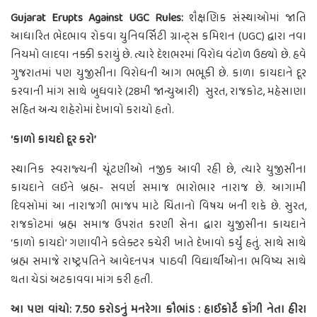
Gujarat Erupts Against UGC Rules:
શૈક્ષણિક સંસ્થાઓમાં જાતિ
આધારિત ભેદભાવ રોકવા યુનિવર્સિટી ગ્રાન્ટ્‌સ કમિશન (UGC) દ્વારા નવા
નિયમો લાદવા નક્કી કરાયું છે. ત્યારે દેશભરમાં વિરોધ વંટોળ ઉઠ્યો છે. હવે
ગુજરાતમાં પણ યુજીસીના વિરોધની આગ ભભૂકી છે. કાળા કાયદાને દૂર
કરવાની માંગ સાથે બુધવારે (28મી જાન્યુઆરી) સુરત, રાજકોટ, મહેસાણા
સહિત અન્ય શહેરોમાં દેખાવો કરાયો હતો.
‘કાળો કાયદો દૂર કરો’
સ્થાનિક સ્વરાજ્યની ચૂંટણીઓ નજીક આવી રહી છે, ત્યારે યુજીસીના
કાયદાને લઈને બ્રહ્મ- સવર્ણ સમાજ ભારોભાર નારાજ છે. આગામી
દિવસોમાં આ નારાજગી ભાજપ માટે ચિંતાનો વિષય બની શકે છે. સુરત,
રાજકોટમાં બ્રહ્મ સમાજ ઉપરાંત કરણી સેના દ્વારા યુજીસીના કાયદાને
‘કાળો કાયદો’ ગણાવીને કલેક્ટર કચેરી ખાતે દેખાવો કર્યું હતું. સાથે સાથે
બ્રહ્મ સમાજે રાષ્ટ્રપતિને આવેદનપત્ર પાઠવી વિદ્યાર્થીઓના ભવિષ્ય સાથે
થતા ચેડાં અટકાવવા માંગ કરી હતી.
આ પણ વાંચો: 7.50 કરોડનું મનરેગા કૌભાંડ : હાઈકોર્ટે કોંગી નેતા હીરા