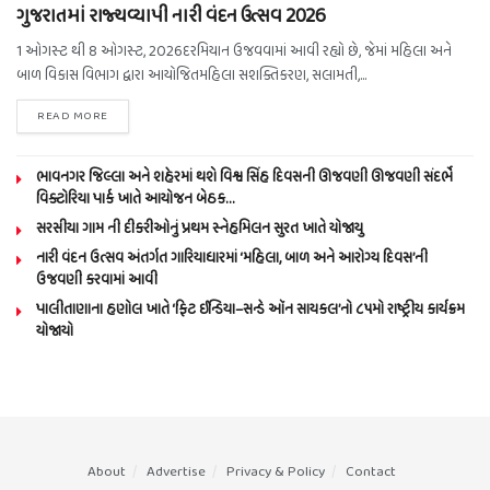
ગુજરાતમાં રાજ્યવ્યાપી નારી વંદન ઉત્સવ 2026
1 ઓગસ્ટ થી 8 ઓગસ્ટ, 2026દરમિયાન ઉજવવામાં આવી રહ્યો છે, જેમાં મહિલા અને
બાળ વિકાસ વિભાગ દ્વારા આયોજિતમહિલા સશક્તિકરણ, સલામતી,...
READ MORE
ભાવનગર જિલ્લા અને શહેરમાં થશે વિશ્વ સિંહ દિવસની ઊજવણી ઊજવણી સંદર્ભે
વિક્ટોરિયા પાર્ક ખાતે આયોજન બેઠક…
સરસીયા ગામ ની દીકરીઓનું પ્રથમ સ્નેહમિલન સુરત ખાતે યોજાયુ
નારી વંદન ઉત્સવ અંતર્ગત ગારિયાધારમાં ‘મહિલા, બાળ અને આરોગ્ય દિવસ’ની
ઉજવણી કરવામાં આવી
પાલીતાણાના હણોલ ખાતે ‘ફિટ ઈન્ડિયા–સન્ડે ઑન સાયકલ’નો ૮૫મો રાષ્ટ્રીય કાર્યક્રમ
યોજાયો
About
Advertise
Privacy & Policy
Contact