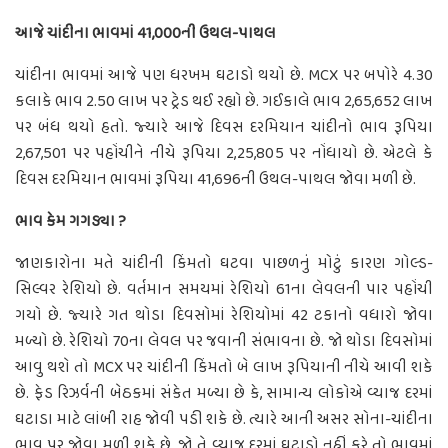
આજે ચાંદીના ભાવમાં 41,000ની ઉથલ-પાથલ
ચાંદીના ભાવમાં આજે પણ ધરખમ ઘટાડો થયો છે. MCX પર બપોરે 4.30
કલાકે ભાવ 2.50 લાખ પર ટ્રેડ થઈ રહ્યો છે. ગઈકાલે ભાવ 2,65,652 લાખ
પર બંધ થયો હતો. જ્યારે આજે દિવસ દરમિયાન ચાંદીનો ભાવ રૂપિયા
2,67,501 પર પહોંચીને નીચે રૂપિયા 2,25,805 પર નોંધાયો છે. એટલે કે
દિવસ દરમિયાન ભાવમાં રૂપિયા 41,696ની ઉથલ-પાથલ જોવા મળી છે.
ભાવ કેમ ગગડ્યા ?
જાણકારોના મતે ચાંદીની કિંમતો ઘટવા પાછળનું મોટું કારણ ગોલ્ડ-
સિલ્વર રેશિયો છે. વર્તમાન સમયમાં રેશિયો 61ના લેવલની પાર પહોંચી
ગયો છે. જ્યારે ગત થોડા દિવસોમાં રેશિયોમાં 42 ટકાનો વધારો જોવા
મળ્યો છે. રેશિયો 70ના લેવલ પર જવાની સંભાવના છે. જો થોડા દિવસોમાં
આવુ થશે તો MCX પર ચાંદીની કિંમતો બે લાખ રૂપિયાની નીચે આવી શકે
છે. ફેડ રિઝર્વની બેઠકમાં સંકેત મળ્યા છે કે, સામાન્ય લોકોએ વ્યાજ દરમાં
ઘટાડા માટે લાંબી રાહ જોવી પડી શકે છે. ત્યારે આની અસર સોના-ચાંદીના
ભાવ પર જોવા મળી શકે છે. જો તે વ્યાજ દરમાં ઘટાડો નહીં કરે તો ભાવમાં