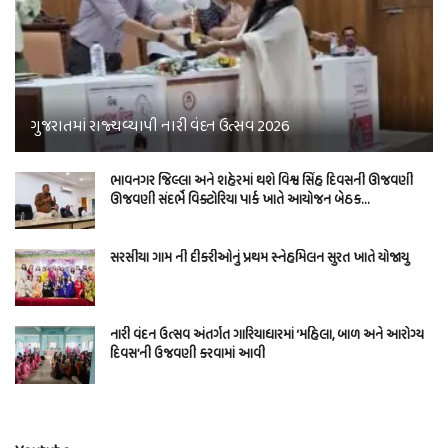
ગુજરાતમાં રાજ્યવ્યાપી નારી વંદન ઉત્સવ 2026
ભાવનગર જિલ્લા અને શહેરમાં થશે વિશ્વ સિંહ દિવસની ઊજવણી
ઊજવણી સંદર્ભે વિક્ટોરિયા પાર્ક ખાતે આયોજન બેઠક…
સરસીયા ગામ ની દીકરીઓનું પ્રથમ સ્નેહમિલન સુરત ખાતે યોજાયુ
નારી વંદન ઉત્સવ અંતર્ગત ગારિયાધારમાં ‘મહિલા, બાળ અને આરોગ્ય
દિવસ’ની ઉજવણી કરવામાં આવી