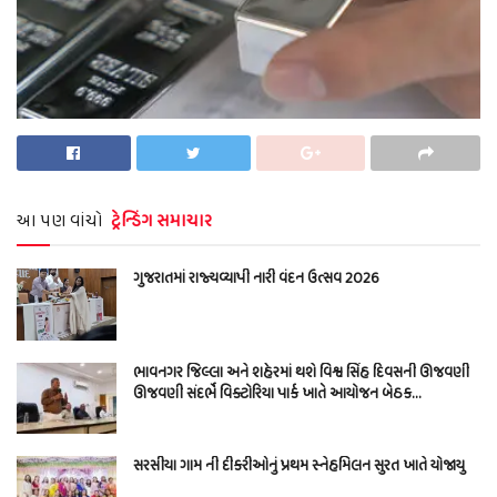
આ પણ વાંચો
ટ્રેન્ડિંગ સમાચાર
ગુજરાતમાં રાજ્યવ્યાપી નારી વંદન ઉત્સવ 2026
ભાવનગર જિલ્લા અને શહેરમાં થશે વિશ્વ સિંહ દિવસની ઊજવણી
ઊજવણી સંદર્ભે વિક્ટોરિયા પાર્ક ખાતે આયોજન બેઠક…
સરસીયા ગામ ની દીકરીઓનું પ્રથમ સ્નેહમિલન સુરત ખાતે યોજાયુ