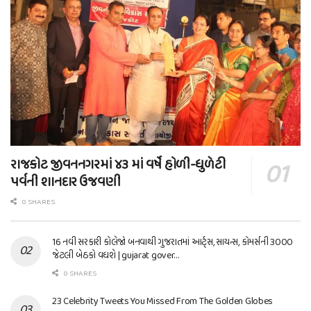
રાજકોટ જીવનનગરમાં ૪૩ માં વર્ષે હોળી-ધુળેટી
પર્વની શાનદાર ઉજવણી
0 SHARES
16 નવી સરકારી કોલેજો બનવાથી ગુજરાતમાં આર્ટ્સ, સાયન્સ, કોમર્સની 3000
જેટલી બેઠકો વધશે | gujarat gover…
0 SHARES
23 Celebrity Tweets You Missed From The Golden Globes