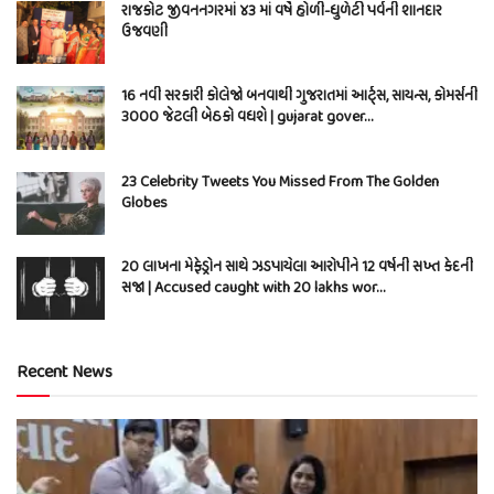
રાજકોટ જીવનનગરમાં ૪૩ માં વર્ષે હોળી-ધુળેટી પર્વની શાનદાર
ઉજવણી
16 નવી સરકારી કોલેજો બનવાથી ગુજરાતમાં આર્ટ્સ, સાયન્સ, કોમર્સની
3000 જેટલી બેઠકો વધશે | gujarat gover…
23 Celebrity Tweets You Missed From The Golden
Globes
20 લાખના મેફેડ્રોન સાથે ઝડપાયેલા આરોપીને 12 વર્ષની સખ્ત કેદની
સજા | Accused caught with 20 lakhs wor…
Recent News