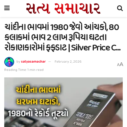
ચાંદીના ભાવમાં 1980 જેવો આંચકો, 80
કલાકમાં ભાવ 2 લાખ રૂપિયા ઘટતા
રોકાણકારોમાં ફફડાટ | Silver Price C…
by
satyasamachar
February 2, 2026
A
A
Reading Time: 1 min read