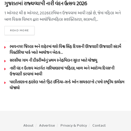
ગુજરાતમાં રાજ્યવ્યાપી નારી વંદન ઉત્સવ 2026
1 ઓગસ્ટ થી 8 ઓગસ્ટ, 2026દરમિયાન ઉજવવામાં આવી રહ્યો છે, જેમાં મહિલા અને
બાળ વિકાસ વિભાગ દ્વારા આયોજિતમહિલા સશક્તિકરણ, સલામતી,...
READ MORE
ભાવનગર જિલ્લા અને શહેરમાં થશે વિશ્વ સિંહ દિવસની ઊજવણી ઊજવણી સંદર્ભે
વિક્ટોરિયા પાર્ક ખાતે આયોજન બેઠક…
સરસીયા ગામ ની દીકરીઓનું પ્રથમ સ્નેહમિલન સુરત ખાતે યોજાયુ
નારી વંદન ઉત્સવ અંતર્ગત ગારિયાધારમાં ‘મહિલા, બાળ અને આરોગ્ય દિવસ’ની
ઉજવણી કરવામાં આવી
પાલીતાણાના હણોલ ખાતે ‘ફિટ ઈન્ડિયા–સન્ડે ઑન સાયકલ’નો ૮૫મો રાષ્ટ્રીય કાર્યક્રમ
યોજાયો
About
Advertise
Privacy & Policy
Contact