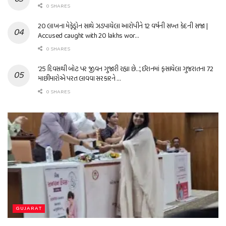
0 SHARES
20 લાખના મેફેડ્રોન સાથે ઝડપાયેલા આરોપીને 12 વર્ષની સખ્ત કેદની સજા |
Accused caught with 20 lakhs wor…
0 SHARES
’25 દિવસથી બોટ પર જીવન ગુજારી રહ્યા છે…’, ઈરાનમાં ફસાયેલા ગુજરાતના 72
માછીમારોએ પરત લાવવા સરકારને …
0 SHARES
GUJARAT