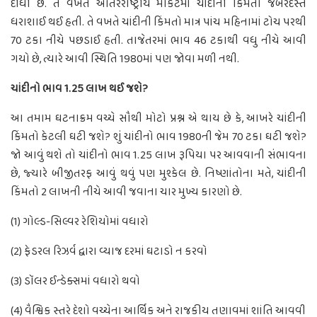
દીધી છે. તે વખતે આંતરરાષ્ટ્રીય માર્કેટમાં ચાંદીની કિંમતો જબરદસ્ત
ધરાશાઈ થઈ હતી. તે વખતે ચાંદીની કિંમતો માત્ર પાંચ મહિનામાં ટોચ પરથી
70 ટકા નીચે પછડાઈ હતી. તાજેતરમાં ભાવ 46 ટકાથી વધુ નીચે આવી
ગયો છે, ત્યારે આવી સ્થિતિ 1980માં પણ જોવા મળી નથી.
ચાંદીનો ભાવ 1.25 લાખ થઈ જશે?
આ તમામ ઘટનાક્રમ વચ્ચે સૌથી મોટો પ્રશ્ન એ થાય છે કે, આખરે ચાંદીની
કિંમતો કેટલી ઘટી જશે? શું ચાંદીનો ભાવ 1980ની જેમ 70 ટકા ઘટી જશે?
જો આવું થશે તો ચાંદીનો ભાવ 1.25 લાખ રૂપિયા પર આવવાની સંભાવના
છે, જ્યારે બીજીતરફ આવું થવું પણ મુશ્કેલ છે. નિષ્ણાંતોના મતે, ચાંદીની
કિંમતો 2 લાખની નીચે આવી જવાના ચાર મુખ્ય કારણો છે.
(1) ગોલ્ડ-સિલ્વર રેશિયોમાં વધારો
(2) ફેડરલ રિઝર્વ દ્વારા વ્યાજ દરમાં ઘટાડો ન કરવો
(3) ડૉલર ઈન્ડેક્સમાં વધારો થવો
(4) વૈશ્વિક સ્તરે દેશો વચ્ચેના આર્થિક અને રાજકીય તણાવમાં શાંતિ આવવી