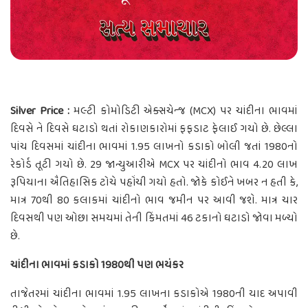
Silver Price :
મલ્ટી કોમોડિટી એક્સચેન્જ (MCX) પર ચાંદીના ભાવમાં
દિવસે ને દિવસે ઘટાડો થતાં રોકાણકારોમાં ફફડાટ ફેલાઈ ગયો છે. છેલ્લા
પાંચ દિવસમાં ચાંદીના ભાવમાં 1.95 લાખનો કડાકો બોલી જતાં 1980નો
રેકોર્ડ તૂટી ગયો છે. 29 જાન્યુઆરીએ MCX પર ચાંદીનો ભાવ 4.20 લાખ
રૂપિયાના ઐતિહાસિક ટોચે પહોંચી ગયો હતો. જોકે કોઈને ખબર ન હતી કે,
માત્ર 70થી 80 કલાકમાં ચાંદીનો ભાવ જમીન પર આવી જશે. માત્ર ચાર
દિવસથી પણ ઓછા સમયમાં તેની કિંમતમાં 46 ટકાનો ઘટાડો જોવા મળ્યો
છે.
ચાંદીના ભાવમાં કડાકો 1980થી પણ ભયંકર
તાજેતરમાં ચાંદીના ભાવમાં 1.95 લાખના કડાકોએ 1980ની યાદ અપાવી