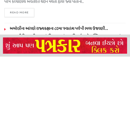
પરમ કલ્યાણાર્થે અવતરિત થઈને મથતાં હોય! જ્યાં પોતાનો...
READ MORE
અમરેલીના આંગણે રાજ્યકક્ષાના ૮૦મા ‘સ્વાતંત્ર્ય પર્વ’ની ભવ્ય ઉજવણી….
ગુજરાતી ફિલ્મ “શ્રી શ્યામ તું હી સહારા”નું આર.ડી ફાર્મ ખાતે ભક્તિમય વાતાવરણમાં
શુભ મુહૂર્ત પૂજન સંપન…
ભાવનગર મંડળના સતર્ક લોકો પાયલોટે એશિયાટિક સિંહને ટ્રેનની અડફેટે આવતાં
બચાવ્યો
NEERAJ TIWARI’S ACTION FRANCHISE ROLLS WITH TIGER SHROFF,
REMO D’SOUZA AND A POWER-PACKED ENSEMBLE
About
Advertise
Privacy & Policy
Contact
Call us: 9825191983