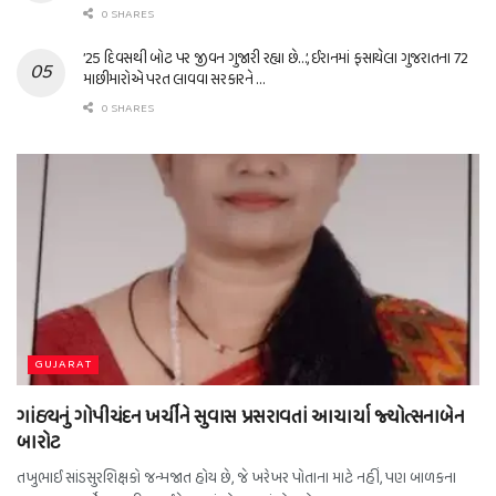
0 SHARES
’25 દિવસથી બોટ પર જીવન ગુજારી રહ્યા છે…’, ઈરાનમાં ફસાયેલા ગુજરાતના 72
માછીમારોએ પરત લાવવા સરકારને …
0 SHARES
GUJARAT
ગાંઠ્યનું ગોપીચંદન ખર્ચીને સુવાસ પ્રસરાવતાં આચાર્યા જ્યોત્સનાબેન
બારોટ
તખુભાઈ સાંડસુરશિક્ષકો જન્મજાત હોય છે, જે ખરેખર પોતાના માટે નહીં, પણ બાળકના