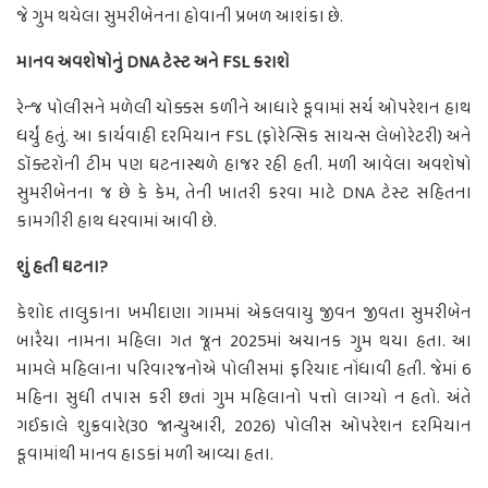
જે ગુમ થયેલા સુમરીબેનના હોવાની પ્રબળ આશંકા છે.
માનવ અવશેષોનું DNA ટેસ્ટ અને FSL કરાશે
રેન્જ પોલીસને મળેલી ચોક્કસ કળીને આધારે કૂવામાં સર્ચ ઓપરેશન હાથ
ધર્યું હતું. આ કાર્યવાહી દરમિયાન FSL (ફોરેન્સિક સાયન્સ લેબોરેટરી) અને
ડૉક્ટરોની ટીમ પણ ઘટનાસ્થળે હાજર રહી હતી. મળી આવેલા અવશેષો
સુમરીબેનના જ છે કે કેમ, તેની ખાતરી કરવા માટે DNA ટેસ્ટ સહિતના
કામગીરી હાથ ધરવામાં આવી છે.
શું હતી ઘટના?
કેશોદ તાલુકાના ખમીદાણા ગામમાં એકલવાયુ જીવન જીવતા સુમરીબેન
બારૈયા નામના મહિલા ગત જૂન 2025માં અચાનક ગુમ થયા હતા. આ
મામલે મહિલાના પરિવારજનોએ પોલીસમાં ફરિયાદ નોંધાવી હતી. જેમાં 6
મહિના સુધી તપાસ કરી છતાં ગુમ મહિલાનો પત્તો લાગ્યો ન હતો. અંતે
ગઈકાલે શુક્રવારે(30 જાન્યુઆરી, 2026) પોલીસ ઓપરેશન દરમિયાન
કૂવામાંથી માનવ હાડકાં મળી આવ્યા હતા.