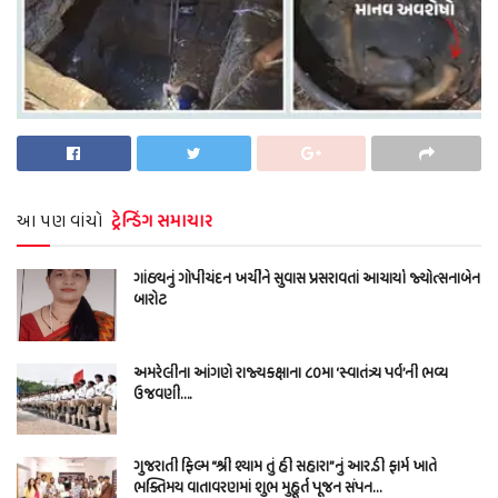
આ પણ વાંચો
ટ્રેન્ડિંગ સમાચાર
ગાંઠ્યનું ગોપીચંદન ખર્ચીને સુવાસ પ્રસરાવતાં આચાર્યા જ્યોત્સનાબેન
બારોટ
અમરેલીના આંગણે રાજ્યકક્ષાના ૮૦મા ‘સ્વાતંત્ર્ય પર્વ’ની ભવ્ય
ઉજવણી….
ગુજરાતી ફિલ્મ “શ્રી શ્યામ તું હી સહારા”નું આર.ડી ફાર્મ ખાતે
ભક્તિમય વાતાવરણમાં શુભ મુહૂર્ત પૂજન સંપન…