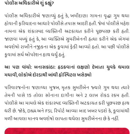
પોલીસ અધિકારીએ શું કહ્યું?
પોલીસ અધિકારીએ જણાવ્યું હતું કે, ખમીદાણા ગામના વૃદ્ધા ગુમ થયા
હોવાની ફરિયાદના આધારે પોલીસે તપાસ આદરી હતી. જેમાં પોલીસે મહેશ
નામના એક શંકાસ્પદ વ્યક્તિની અટકાયત કરીને પૂછપરછ કરી હતી.
જાણવા મળ્યું હતું કે, આ વ્યક્તિએ સુમરીબેનની હત્યા કરીને એક બેગમાં
અવશેષો રાખીને નજીકના એક કૂવામાં ફેંકી આવ્યો હતો. આ પછી પોલીસે
કૂવામાં સર્ચ ઓપરેશન હાથ ધર્યું હતું.
આ પણ વાંચો: બનાસકાંઠા: હડકવાનાં લક્ષણો દેખાતા યુવકે ધમાલ
મચાવી, લોકોએ દોરડાથી બાંધી હોસ્પિટલ ખસેડ્યો
પરિવારજનોના જણાવ્યા મુજબ, મૃતક સુમરીબેન જ્યારે ગુમ થયા ત્યારે
તેમની પાસે 15 તોલા સોનાના દાગીના અને 2 લાખ રોકડ રકમ હતી.
પોલીસે આ મામલે એક શંકાસ્પદ વ્યક્તિની અટકાયત કરી પૂછપરછ હાથ
ધરી છે. જોકે, DNA અને FSL રિપોર્ટ આવ્યા બાદ ખબર પડશે કે, કૂવામાંથી
મળી આવલા માનવ અવશેષો લાપતા થયેલા સુમરીબેનના છે કે નહીં.