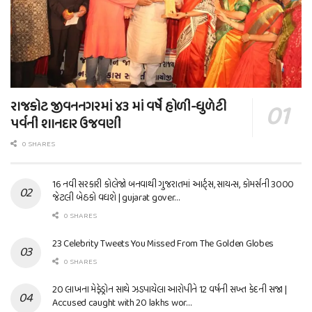
રાજકોટ જીવનનગરમાં ૪૩ માં વર્ષે હોળી-ધુળેટી
પર્વની શાનદાર ઉજવણી
0 SHARES
16 નવી સરકારી કોલેજો બનવાથી ગુજરાતમાં આર્ટ્સ, સાયન્સ, કોમર્સની 3000
જેટલી બેઠકો વધશે | gujarat gover…
0 SHARES
23 Celebrity Tweets You Missed From The Golden Globes
0 SHARES
20 લાખના મેફેડ્રોન સાથે ઝડપાયેલા આરોપીને 12 વર્ષની સખ્ત કેદની સજા |
Accused caught with 20 lakhs wor…