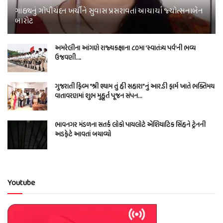
ગાંઠ્યનું ગોપીચંદન ખર્ચીને સુવાસ પ્રસરાવતાં આચાર્યા જ્યોત્સનાબેન
બારોટ
અમરેલીના આંગણે રાજ્યકક્ષાના ૮૦મા ‘સ્વાતંત્ર્ય પર્વ’ની ભવ્ય
ઉજવણી….
ગુજરાતી ફિલ્મ “શ્રી શ્યામ તું હી સહારા”નું આર.ડી ફાર્મ ખાતે ભક્તિમય
વાતાવરણમાં શુભ મુહૂર્ત પૂજન સંપન…
ભાવનગર મંડળના સતર્ક લોકો પાયલોટે એશિયાટિક સિંહને ટ્રેનની
અડફેટે આવતાં બચાવ્યો
Youtube