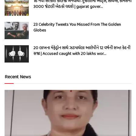
16 નવી સરકારી કોલેજો બનવાથી ગુજરાતમાં આર્ટ્સ, સાયન્સ, કોમર્સની
3000 જેટલી બેઠકો વધશે | gujarat gover…
23 Celebrity Tweets You Missed From The Golden
Globes
20 લાખના મેફેડ્રોન સાથે ઝડપાયેલા આરોપીને 12 વર્ષની સખ્ત કેદની
સજા | Accused caught with 20 lakhs wor…
Recent News