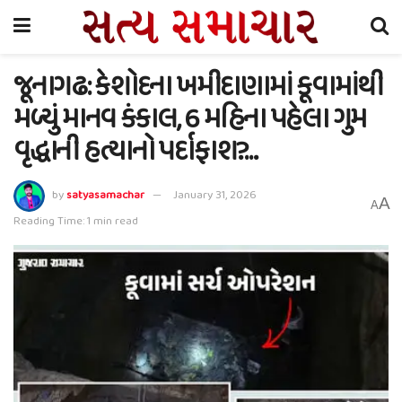
જૂનાગઢ: કેશોદના ખમીદાણામાં કૂવામાંથી
મળ્યું માનવ કંકાલ, 6 મહિના પહેલા ગુમ
વૃદ્ધાની હત્યાનો પર્દાફાશ?…
by
satyasamachar
January 31, 2026
A
A
Reading Time: 1 min read