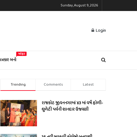
Sunday, August 9, 2026
Login
ઓફર
પત્રકાર બનો
Trending
Comments
Latest
રાજકોટ જીવનનગરમાં ૪૩ માં વર્ષે હોળી-
ધુળેટી પર્વની શાનદાર ઉજવણી
16 નવી સરકારી કોલેજો બનવાથી