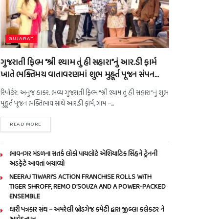
GUJARAT
ગુજરાતી ફિલ્મ “શ્રી શ્યામ તું હી સહારા”નું આર.ડી ફાર્મ
ખાતે ભક્તિમય વાતાવરણમાં શુભ મુહૂર્ત પૂજન સંપન…
રિપોર્ટર: અનુજ ઠાકર. ભવ્ય ગુજરાતી ફિલ્મ “શ્રી શ્યામ તું હી સહારા”નું શુભ
મુહૂર્ત પૂજન ભક્તિભાવ સાથે આર.ડી ફાર્મ, ગામ –...
READ MORE
ભાવનગર મંડળના સતર્ક લોકો પાયલોટે એશિયાટિક સિંહને ટ્રેનની
અડફેટે આવતાં બચાવ્યો
NEERAJ TIWARI’S ACTION FRANCHISE ROLLS WITH
TIGER SHROFF, REMO D’SOUZA AND A POWER-PACKED
ENSEMBLE
ધારી પત્રકાર સંઘ – અમરેલી બ્રોડગેજ કમેટી દ્વારા જીલ્લા કલેકટર ને