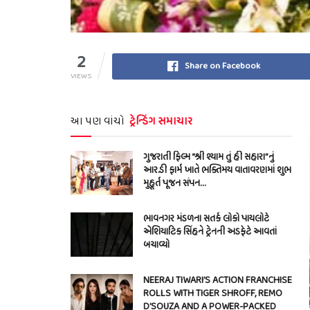
2
Share on Facebook
VIEWS
આ પણ વાંચો
ટ્રેન્ડિંગ સમાચાર
ગુજરાતી ફિલ્મ “શ્રી શ્યામ તું હી સહારા”નું
આર.ડી ફાર્મ ખાતે ભક્તિમય વાતાવરણમાં શુભ
મુહૂર્ત પૂજન સંપન…
ભાવનગર મંડળના સતર્ક લોકો પાયલોટે
એશિયાટિક સિંહને ટ્રેનની અડફેટે આવતાં
બચાવ્યો
NEERAJ TIWARI’S ACTION FRANCHISE
ROLLS WITH TIGER SHROFF, REMO
D’SOUZA AND A POWER-PACKED