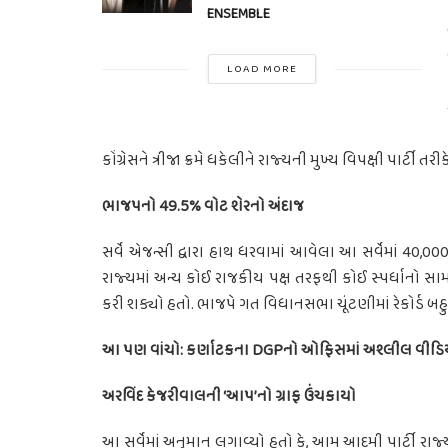
ENSEMBLE
LOAD MORE
કોંગ્રેસને ત્રીજા ક્રમે ધકેલીને રાજ્યની મુખ્ય વિપક્ષી પાર્ટી તર
ભાજપનો 49.5% વોટ શેરનો અંદાજ
સર્વે એજન્સી દ્વારા હાથ ધરવામાં આવેલા આ સર્વેમાં 40
રાજ્યમાં અન્ય કોઈ રાજકીય પક્ષ તરફથી કોઈ સ્પર્ધાનો
કરી શક્યો હતો. ભાજપે ગત વિધાનસભા ચૂંટણીમાં રેકોર્ડ 
આ પણ વાંચો: કર્ણાટકના DGPનો ઓફિસમાં અશ્લીલ વીડિયો વા
અરવિંદ કેજરીવાલની ‘આપ’નો ગ્રાફ ઉંચકાયો
આ સર્વેમાં અનુમાન લગાવ્યો હતો કે, આમ આદમી પાર્ટી રાજ્ય