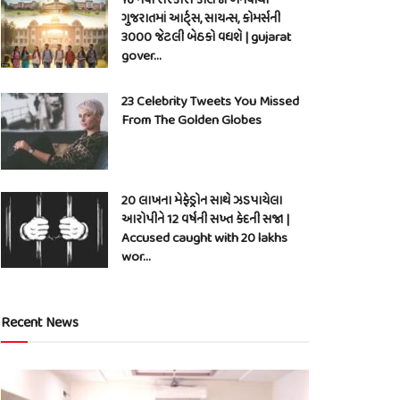
ગુજરાતમાં આર્ટ્સ, સાયન્સ, કોમર્સની
3000 જેટલી બેઠકો વધશે | gujarat
gover…
23 Celebrity Tweets You Missed
From The Golden Globes
20 લાખના મેફેડ્રોન સાથે ઝડપાયેલા
આરોપીને 12 વર્ષની સખ્ત કેદની સજા |
Accused caught with 20 lakhs
wor…
Recent News