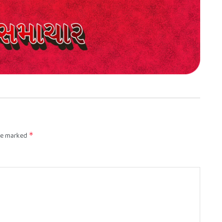
are marked
*