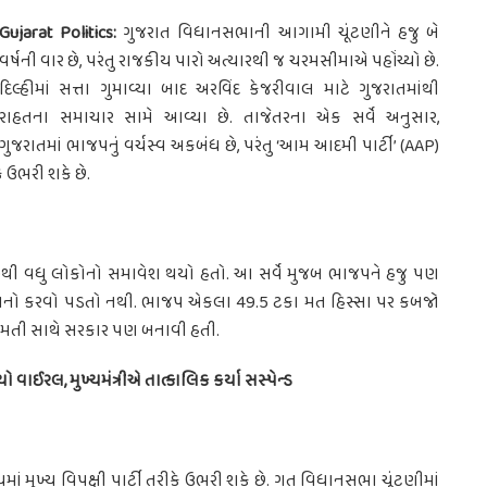
Gujarat Politics:
ગુજરાત વિધાનસભાની આગામી ચૂંટણીને હજુ બે
વર્ષની વાર છે, પરંતુ રાજકીય પારો અત્યારથી જ ચરમસીમાએ પહોંચ્યો છે.
દિલ્હીમાં સત્તા ગુમાવ્યા બાદ અરવિંદ કેજરીવાલ માટે ગુજરાતમાંથી
રાહતના સમાચાર સામે આવ્યા છે. તાજેતરના એક સર્વે અનુસાર,
ગુજરાતમાં ભાજપનું વર્ચસ્વ અકબંધ છે, પરંતુ ‘આમ આદમી પાર્ટી’ (AAP)
ીકે ઉભરી શકે છે.
,000થી વધુ લોકોનો સમાવેશ થયો હતો. આ સર્વે મુજબ ભાજપને હજુ પણ
 સામનો કરવો પડતો નથી. ભાજપ એકલા 49.5 ટકા મત હિસ્સા પર કબજો
બહુમતી સાથે સરકાર પણ બનાવી હતી.
ઈરલ, મુખ્યમંત્રીએ તાત્કાલિક કર્યા સસ્પેન્ડ
માં મુખ્ય વિપક્ષી પાર્ટી તરીકે ઉભરી શકે છે. ગત વિધાનસભા ચૂંટણીમાં