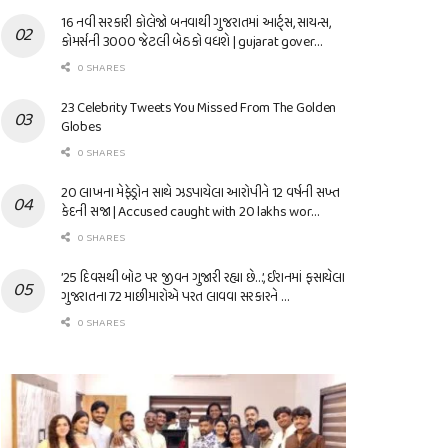
16 નવી સરકારી કોલેજો બનવાથી ગુજરાતમાં આર્ટ્સ, સાયન્સ,
કોમર્સની 3000 જેટલી બેઠકો વધશે | gujarat gover…
0 SHARES
23 Celebrity Tweets You Missed From The Golden
Globes
0 SHARES
20 લાખના મેફેડ્રોન સાથે ઝડપાયેલા આરોપીને 12 વર્ષની સખ્ત
કેદની સજા | Accused caught with 20 lakhs wor…
0 SHARES
’25 દિવસથી બોટ પર જીવન ગુજારી રહ્યા છે…’, ઈરાનમાં ફસાયેલા
ગુજરાતના 72 માછીમારોએ પરત લાવવા સરકારને …
0 SHARES