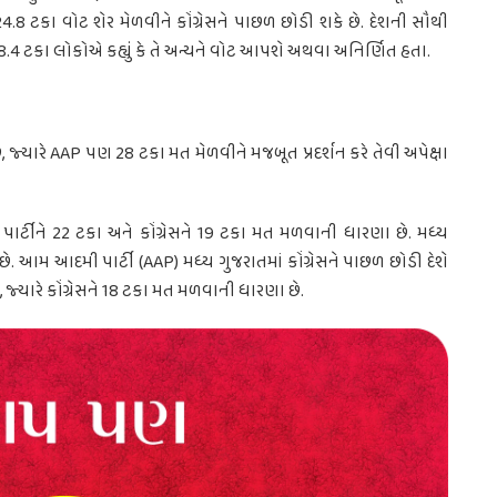
.8 ટકા વોટ શેર મેળવીને કોંગ્રેસને પાછળ છોડી શકે છે. દેશની સૌથી
 8.4 ટકા લોકોએ કહ્યું કે તે અન્યને વોટ આપશે અથવા અનિર્ણિત હતા.
છે, જ્યારે AAP પણ 28 ટકા મત મેળવીને મજબૂત પ્રદર્શન કરે તેવી અપેક્ષા
ાર્ટીને 22 ટકા અને કોંગ્રેસને 19 ટકા મત મળવાની ધારણા છે. મધ્ય
 આમ આદમી પાર્ટી (AAP) મધ્ય ગુજરાતમાં કોંગ્રેસને પાછળ છોડી દેશે
જ્યારે કોંગ્રેસને 18 ટકા મત મળવાની ધારણા છે.