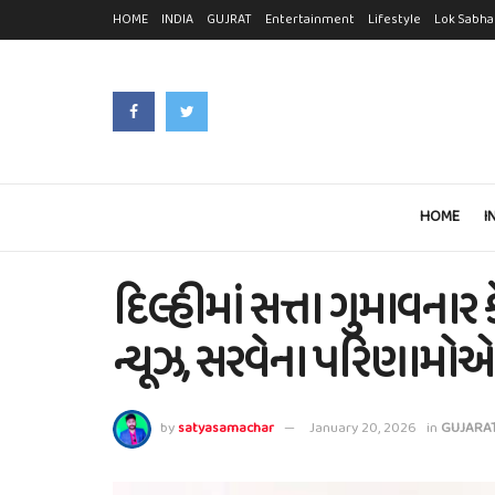
HOME
INDIA
GUJRAT
Entertainment
Lifestyle
Lok Sabha
HOME
I
દિલ્હીમાં સત્તા ગુમાવના
ન્યૂઝ, સરવેના પરિણામોએ 
by
satyasamachar
January 20, 2026
in
GUJARA