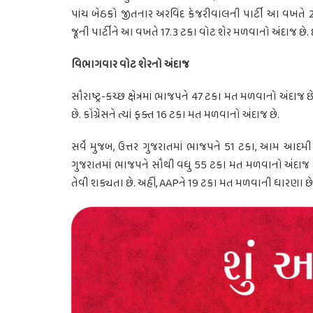
પાંચ બેઠકો જીતનાર અરવિંદ કેજરીવાલની પાર્ટી આ વખતે 24
જૂની પાર્ટીને આ વખતે 17.3 ટકા વોટ શેર મળવાનો અંદાજ છે.
વિભાગવાર વોટ શેરનો અંદાજ
સૌરાષ્ટ્ર-કચ્છ ક્ષેત્રમાં ભાજપને 47 ટકા મત મળવાનો અંદાજ 
છે. કોંગ્રેસને ત્યાં ફક્ત 16 ટકા મત મળવાનો અંદાજ છે.
સર્વે મુજબ, ઉત્તર ગુજરાતમાં ભાજપને 51 ટકા, આમ આદમી પ
ગુજરાતમાં ભાજપને સૌથી વધુ 55 ટકા મત મળવાનો અંદાજ છે.
તેવી શક્યતા છે. અહીં, AAPને 19 ટકા મત મળવાની ધારણા છે, 