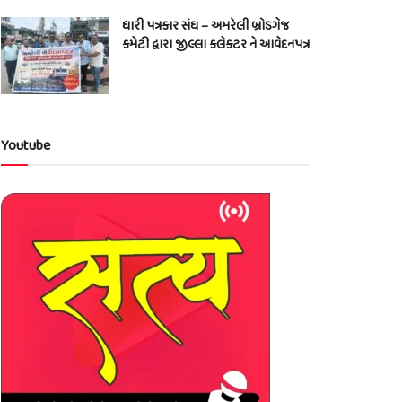
ધારી પત્રકાર સંઘ – અમરેલી બ્રોડગેજ
કમેટી દ્વારા જીલ્લા કલેકટર ને આવેદનપત્ર
Youtube