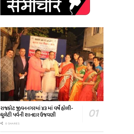
રાજકોટ જીવનનગરમાં ૪૩ માં વર્ષે હોળી-
ધુળેટી પર્વની શાનદાર ઉજવણી
0 SHARES