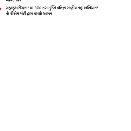
આવેદનપત્ર
બ્રહ્માકુમારીઝના “10 કરોડ નશામુક્તિ પ્રતિજ્ઞા રાષ્ટ્રીય મહાઅભિયાન”
નો પીએમ મોદી દ્વારા કરાયો આરંભ