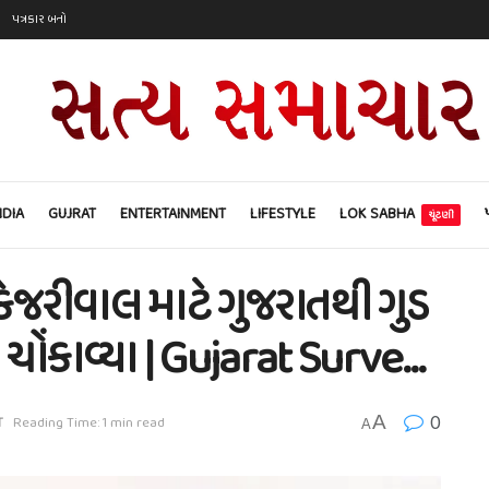
પત્રકાર બનો
NDIA
GUJRAT
ENTERTAINMENT
LIFESTYLE
LOK SABHA
ચૂંટણી
ર કેજરીવાલ માટે ગુજરાતથી ગુડ
ચોંકાવ્યા | Gujarat Surve…
0
A
T
Reading Time: 1 min read
A