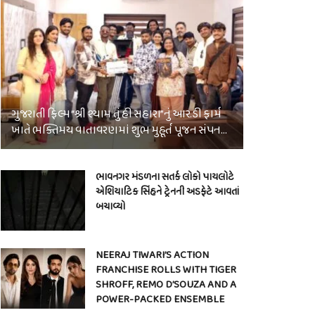
ગુજરાતી ફિલ્મ “શ્રી શ્યામ તું હી સહારા”નું આર.ડી ફાર્મ
ખાતે ભક્તિમય વાતાવરણમાં શુભ મુહૂર્ત પૂજન સંપન…
ભાવનગર મંડળના સતર્ક લોકો પાયલોટે
એશિયાટિક સિંહને ટ્રેનની અડફેટે આવતાં
બચાવ્યો
NEERAJ TIWARI’S ACTION
FRANCHISE ROLLS WITH TIGER
SHROFF, REMO D’SOUZA AND A
POWER-PACKED ENSEMBLE