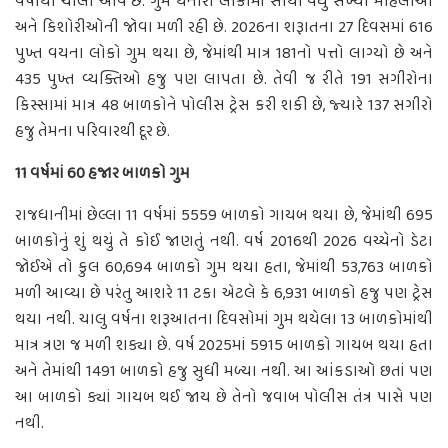
વર્ષોથી ચાલી આવે છે. ગુમ થનારા લોકોમાં સૌથી વધુ સંખ્યા મહિલાઓ
અને કિશોરીઓની જોવા મળી રહી છે. 2026ના શરૂાતના 27 દિવસમાં 616
પુખ્ત વયના લોકો ગુમ થયા છે, જેમાંથી માત્ર 181નો પત્તો લાગ્યો છે અને
435 પુખ્ત વ્યક્તિઓ હજુ પણ લાપતા છે. તેવી જ રીતે 191 સગીરોના
કિસ્સામાં માત્ર 48 બાળકોને પોલીસ ટ્રેસ કરી શકી છે, જ્યારે 137 સગીરો
હજુ તેમના પરિવારથી દૂર છે.
11 વર્ષમાં 60 હજાર બાળકો ગુમ
રાજધાનીમાં છેલ્લા 11 વર્ષમાં 5559 બાળકો ગાયબ થયા છે, જેમાંથી 695
બાળકોનું શું થયું તે કોઈ જાણતું નથી. વર્ષ 2016થી 2026 વચ્ચેનો ડેટા
જોઈએ તો કુલ 60,694 બાળકો ગુમ થયા હતા, જેમાંથી 53,763 બાળકો
મળી આવ્યા છે પરંતુ આશરે 11 ટકા એટલે કે 6,931 બાળકો હજુ પણ ટ્રેસ
થયા નથી. ચાલુ વર્ષના શરૂઆતના દિવસોમાં ગુમ થયેલા 13 બાળકોમાંથી
માત્ર ત્રણ જ મળી શક્યા છે. વર્ષ 2025માં 5915 બાળકો ગાયબ થયા હતા
અને તેમાંથી 1491 બાળકો હજુ સુધી મળ્યા નથી. આ આંકડાઓ છતાં પણ
આ બાળકો ક્યાં ગાયબ થઈ જાય છે તેનો જવાબ પોલીસ તંત્ર પાસે પણ
નથી.