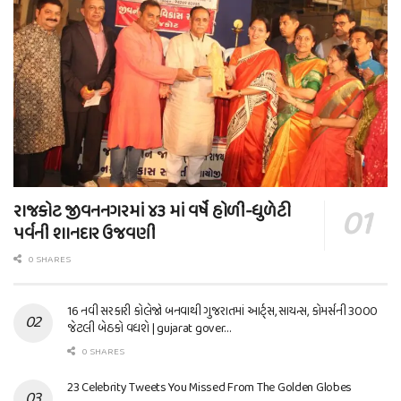
રાજકોટ જીવનનગરમાં ૪૩ માં વર્ષે હોળી-ધુળેટી
પર્વની શાનદાર ઉજવણી
0 SHARES
16 નવી સરકારી કોલેજો બનવાથી ગુજરાતમાં આર્ટ્સ, સાયન્સ, કોમર્સની 3000
જેટલી બેઠકો વધશે | gujarat gover…
0 SHARES
23 Celebrity Tweets You Missed From The Golden Globes