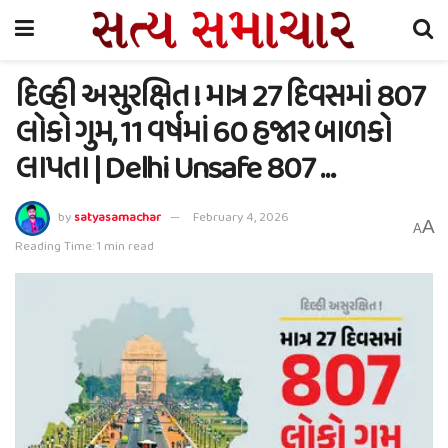
દિલ્હી અસુરક્ષિત ! માત્ર 27 દિવસમાં 807
લોકો ગુમ, 11 વર્ષમાં 60 હજાર બાળકો
લાપતા | Delhi Unsafe 807 …
by
satyasamachar
February 4, 2026
A
A
Reading Time: 1 min read