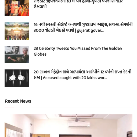
રાજકોટ જીવનનગરમાં ૪૩ માં વર્ષે હોળી-ધુળેટી પર્વની શાનદાર
ઉજવણી
16 નવી સરકારી કોલેજો બનવાથી ગુજરાતમાં આર્ટ્સ, સાયન્સ, કોમર્સની
3000 જેટલી બેઠકો વધશે | gujarat gover…
23 Celebrity Tweets You Missed From The Golden
Globes
20 લાખના મેફેડ્રોન સાથે ઝડપાયેલા આરોપીને 12 વર્ષની સખ્ત કેદની
સજા | Accused caught with 20 lakhs wor…
Recent News