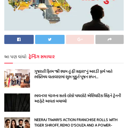
આ પણ વાંચો
ટ્રેન્ડિંગ સમાચાર
ગુજરાતી ફિલ્મ “શ્રી શ્યામ તું હી સહારા”નું આર.ડી ફાર્મ ખાતે
ભક્તિમય વાતાવરણમાં શુભ મુહૂર્ત પૂજન સંપન…
ભાવનગર મંડળના સતર્ક લોકો પાયલોટે એશિયાટિક સિંહને ટ્રેનની
અડફેટે આવતાં બચાવ્યો
NEERAJ TIWARI’S ACTION FRANCHISE ROLLS WITH
TIGER SHROFF, REMO D’SOUZA AND A POWER-