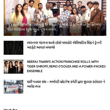
ગુજરાતી ફિલ્મ “શ્રી શ્યામ તું હી સહારા”નું આર.ડી ફાર્મ ખાતે ભક્તિમય
વાતાવરણમાં શુભ મુહૂર્ત પૂજન સંપન…
ભાવનગર મંડળના સતર્ક લોકો પાયલોટે એશિયાટિક સિંહને ટ્રેનની
અડફેટે આવતાં બચાવ્યો
NEERAJ TIWARI’S ACTION FRANCHISE ROLLS WITH
TIGER SHROFF, REMO D’SOUZA AND A POWER-PACKED
ENSEMBLE
ધારી પત્રકાર સંઘ – અમરેલી બ્રોડગેજ કમેટી દ્વારા જીલ્લા કલેકટર ને
આવેદનપત્ર