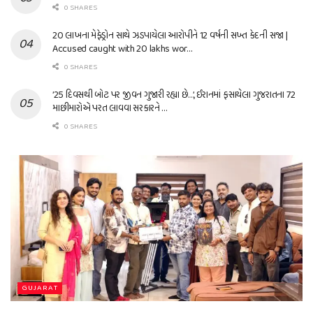
0 SHARES
20 લાખના મેફેડ્રોન સાથે ઝડપાયેલા આરોપીને 12 વર્ષની સખ્ત કેદની સજા |
Accused caught with 20 lakhs wor…
0 SHARES
’25 દિવસથી બોટ પર જીવન ગુજારી રહ્યા છે…’, ઈરાનમાં ફસાયેલા ગુજરાતના 72
માછીમારોએ પરત લાવવા સરકારને …
0 SHARES
GUJARAT