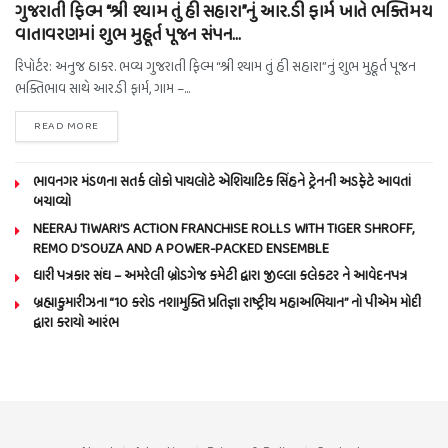
ગુજરાતી ફિલ્મ “શ્રી શ્યામ તું હી સહારા”નું આર.ડી ફાર્મ ખાતે ભક્તિમય
વાતાવરણમાં શુભ મુહૂર્ત પૂજન સંપન…
રિપોર્ટર: અનુજ ઠાકર. ભવ્ય ગુજરાતી ફિલ્મ “શ્રી શ્યામ તું હી સહારા”નું શુભ મુહૂર્ત પૂજન
ભક્તિભાવ સાથે આર.ડી ફાર્મ, ગામ –...
READ MORE
ભાવનગર મંડળના સતર્ક લોકો પાયલોટે એશિયાટિક સિંહને ટ્રેનની અડફેટે આવતાં
બચાવ્યો
NEERAJ TIWARI’S ACTION FRANCHISE ROLLS WITH TIGER SHROFF,
REMO D’SOUZA AND A POWER-PACKED ENSEMBLE
ધારી પત્રકાર સંઘ – અમરેલી બ્રોડગેજ કમેટી દ્વારા જીલ્લા કલેકટર ને આવેદનપત્ર
બ્રહ્માકુમારીઝના “10 કરોડ નશામુક્તિ પ્રતિજ્ઞા રાષ્ટ્રીય મહાઅભિયાન” નો પીએમ મોદી
દ્વારા કરાયો આરંભ