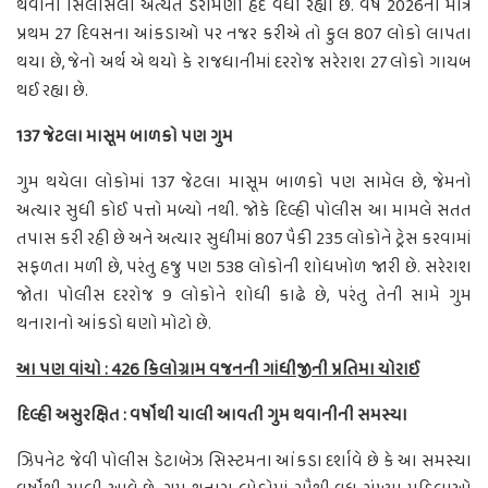
થવાનો સિલસિલો અત્યંત ડરામણી હદે વધી રહ્યો છે. વર્ષ 2026ના માત્ર
પ્રથમ 27 દિવસના આંકડાઓ પર નજર કરીએ તો કુલ 807 લોકો લાપતા
થયા છે, જેનો અર્થ એ થયો કે રાજધાનીમાં દરરોજ સરેરાશ 27 લોકો ગાયબ
થઈ રહ્યા છે.
137 જેટલા માસૂમ બાળકો પણ ગુમ
ગુમ થયેલા લોકોમાં 137 જેટલા માસૂમ બાળકો પણ સામેલ છે, જેમનો
અત્યાર સુધી કોઈ પત્તો મળ્યો નથી. જોકે દિલ્હી પોલીસ આ મામલે સતત
તપાસ કરી રહી છે અને અત્યાર સુધીમાં 807 પૈકી 235 લોકોને ટ્રેસ કરવામાં
સફળતા મળી છે, પરંતુ હજુ પણ 538 લોકોની શોધખોળ જારી છે. સરેરાશ
જોતા પોલીસ દરરોજ 9 લોકોને શોધી કાઢે છે, પરંતુ તેની સામે ગુમ
થનારાનો આંકડો ઘણો મોટો છે.
આ પણ વાંચો : 426 કિલોગ્રામ વજનની ગાંધીજીની પ્રતિમા ચોરાઈ
દિલ્હી અસુરક્ષિત : વર્ષોથી ચાલી આવતી ગુમ થવાનીની સમસ્યા
ઝિપનેટ જેવી પોલીસ ડેટાબેઝ સિસ્ટમના આંકડા દર્શાવે છે કે આ સમસ્યા