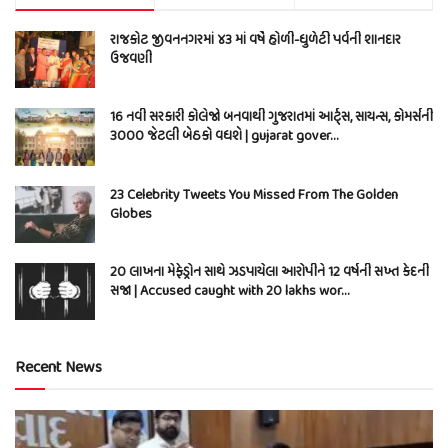
રાજકોટ જીવનનગરમાં ૪૩ માં વર્ષે હોળી-ધુળેટી પર્વની શાનદાર
ઉજવણી
16 નવી સરકારી કોલેજો બનવાથી ગુજરાતમાં આર્ટ્સ, સાયન્સ, કોમર્સની
3000 જેટલી બેઠકો વધશે | gujarat gover…
23 Celebrity Tweets You Missed From The Golden
Globes
20 લાખના મેફેડ્રોન સાથે ઝડપાયેલા આરોપીને 12 વર્ષની સખ્ત કેદની
સજા | Accused caught with 20 lakhs wor…
Recent News