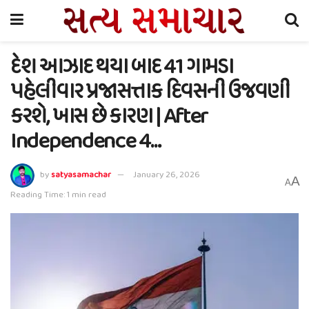
દેશ આઝાદ થયા બાદ 41 ગામડા
પહેલીવાર પ્રજાસત્તાક દિવસની ઉજવણી
કરશે, ખાસ છે કારણ | After
Independence 4…
by
satyasamachar
January 26, 2026
A
A
Reading Time: 1 min read