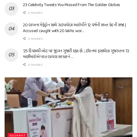
23 Celebrity Tweets You Missed From The Golden Globes
0 SHARES
20 લાખના મેફેડ્રોન સાથે ઝડપાયેલા આરોપીને 12 વર્ષની સખ્ત કેદની સજા |
Accused caught with 20 lakhs wor…
0 SHARES
’25 દિવસથી બોટ પર જીવન ગુજારી રહ્યા છે…’, ઈરાનમાં ફસાયેલા ગુજરાતના 72
માછીમારોએ પરત લાવવા સરકારને …
0 SHARES
GUJARAT