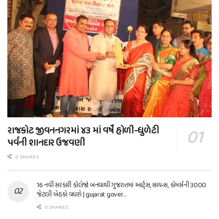
રાજકોટ જીવનનગરમાં ૪૩ માં વર્ષે હોળી-ધુળેટી
પર્વની શાનદાર ઉજવણી
0 SHARES
16 નવી સરકારી કોલેજો બનવાથી ગુજરાતમાં આર્ટ્સ, સાયન્સ, કોમર્સની 3000
જેટલી બેઠકો વધશે | gujarat gover…
0 SHARES