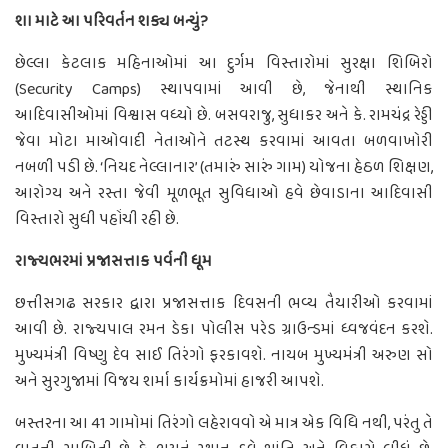
શા માટે આ પરિવર્તન શક્ય બન્યું?
છેલ્લા કેટલાક મહિનાઓમાં આ દુર્ગમ વિસ્તારોમાં સુરક્ષા શિબિરો
(Security Camps) સ્થાપવામાં આવી છે, જેનાથી સ્થાનિક
આદિવાસીઓમાં વિશ્વાસ વધ્યો છે. બસવરાજુ, સુધાકર અને કે. રામચંદ્ર રેડ્ડી
જેવા મોટા માઓવાદી નેતાઓને તટસ્થ કરવામાં આવતા બળવાખોરી
નબળી પડી છે. ‘નિયદ નેલ્લાનાર’ (તમારું સારું ગામ) યોજના હેઠળ શિક્ષણ,
આરોગ્ય અને રસ્તા જેવી મૂળભૂત સુવિધાઓ હવે છેવાડાના આદિવાસી
વિસ્તારો સુધી પહોંચી રહી છે.
રાજ્યભરમાં પ્રજાસત્તાક પર્વની ધૂમ
છત્તીસગઢ સરકાર દ્વારા પ્રજાસત્તાક દિવસની ભવ્ય તૈયારીઓ કરવામાં
આવી છે. રાજ્યપાલ રમન ડેકા પોલીસ પરેડ ગ્રાઉન્ડમાં ધ્વજવંદન કરશે.
મુખ્યમંત્રી વિષ્ણુ દેવ સાઈ તિરંગો ફરકાવશે. નાયબ મુખ્યમંત્રી અરુણ સો
અને સુરગુજામાં વિજય શર્મા કાર્યક્રમોમાં હાજરી આપશે.
બસ્તરના આ 41 ગામોમાં તિરંગો લહેરાવવો એ માત્ર એક વિધિ નથી, પરંતુ તે