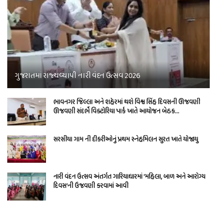
ગુજરાતમાં રાજ્યવ્યાપી નારી વંદન ઉત્સવ 2026
ભાવનગર જિલ્લા અને શહેરમાં થશે વિશ્વ સિંહ દિવસની ઊજવણી
ઊજવણી સંદર્ભે વિક્ટોરિયા પાર્ક ખાતે આયોજન બેઠક…
સરસીયા ગામ ની દીકરીઓનું પ્રથમ સ્નેહમિલન સુરત ખાતે યોજાયુ
નારી વંદન ઉત્સવ અંતર્ગત ગારિયાધારમાં ‘મહિલા, બાળ અને આરોગ્ય
દિવસ’ની ઉજવણી કરવામાં આવી