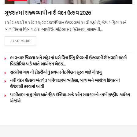
ગુજરાતમાં રાજ્યવ્યાપી નારી વંદન ઉત્સવ 2026
1 ઓગસ્ટ થી 8 ઓગસ્ટ, 2026દરમિયાન ઉજવવામાં આવી રહ્યો છે, જેમાં મહિલા અને
બાળ વિકાસ વિભાગ દ્વારા આયોજિતમહિલા સશક્તિકરણ, સલામતી,...
READ MORE
ભાવનગર જિલ્લા અને શહેરમાં થશે વિશ્વ સિંહ દિવસની ઊજવણી ઊજવણી સંદર્ભે
વિક્ટોરિયા પાર્ક ખાતે આયોજન બેઠક…
સરસીયા ગામ ની દીકરીઓનું પ્રથમ સ્નેહમિલન સુરત ખાતે યોજાયુ
નારી વંદન ઉત્સવ અંતર્ગત ગારિયાધારમાં ‘મહિલા, બાળ અને આરોગ્ય દિવસ’ની
ઉજવણી કરવામાં આવી
પાલીતાણાના હણોલ ખાતે ‘ફિટ ઈન્ડિયા–સન્ડે ઑન સાયકલ’નો ૮૫મો રાષ્ટ્રીય કાર્યક્રમ
યોજાયો