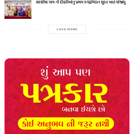
સરસીયા ગામ ની દીકરીઓનું પ્રથમ સ્નેહમિલન સુરત ખાતે યોજાયુ
LOAD MORE