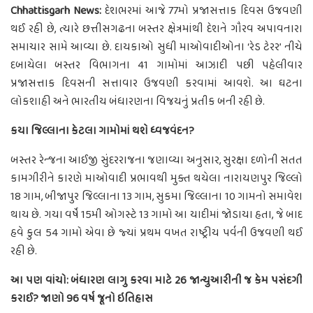
Chhattisgarh News:
દેશભરમાં આજે 77મો પ્રજાસત્તાક દિવસ ઉજવણી
થઈ રહી છે, ત્યારે છત્તીસગઢના બસ્તર ક્ષેત્રમાંથી દેશને ગૌરવ અપાવનારા
સમાચાર સામે આવ્યા છે. દાયકાઓ સુધી માઓવાદીઓના ‘રેડ ટેરર’ નીચે
દબાયેલા બસ્તર વિભાગના 41 ગામોમાં આઝાદી પછી પહેલીવાર
પ્રજાસત્તાક દિવસની સત્તાવાર ઉજવણી કરવામાં આવશે. આ ઘટના
લોકશાહી અને ભારતીય બંધારણના વિજયનું પ્રતીક બની રહી છે.
કયા જિલ્લાના કેટલા ગામોમાં થશે ધ્વજવંદન?
બસ્તર રેન્જના આઈજી સુંદરરાજના જણાવ્યા અનુસાર, સુરક્ષા દળોની સતત
કામગીરીને કારણે માઓવાદી પ્રભાવથી મુક્ત થયેલા નારાયણપુર જિલ્લો
18 ગામ, બીજાપુર જિલ્લાના 13 ગામ, સુકમા જિલ્લાના 10 ગામનો સમાવેશ
થાય છે. ગયા વર્ષે 15મી ઓગસ્ટે 13 ગામો આ યાદીમાં જોડાયા હતા, જે બાદ
હવે કુલ 54 ગામો એવા છે જ્યાં પ્રથમ વખત રાષ્ટ્રીય પર્વની ઉજવણી થઈ
રહી છે.
આ પણ વાંચો: બંધારણ લાગુ કરવા માટે 26 જાન્યુઆરીની જ કેમ પસંદગી
કરાઈ? જાણો 96 વર્ષ જૂનો ઇતિહાસ