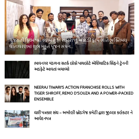
ગુજરાતી ફિલ્મ “શ્રી શ્યામ તું હી સહારા”નું આર.ડી ફાર્મ ખાતે ભક્તિમય
વાતાવરણમાં શુભ મુહૂર્ત પૂજન સંપન…
ભાવનગર મંડળના સતર્ક લોકો પાયલોટે એશિયાટિક સિંહને ટ્રેનની
અડફેટે આવતાં બચાવ્યો
NEERAJ TIWARI’S ACTION FRANCHISE ROLLS WITH
TIGER SHROFF, REMO D’SOUZA AND A POWER-PACKED
ENSEMBLE
ધારી પત્રકાર સંઘ – અમરેલી બ્રોડગેજ કમેટી દ્વારા જીલ્લા કલેકટર ને
આવેદનપત્ર