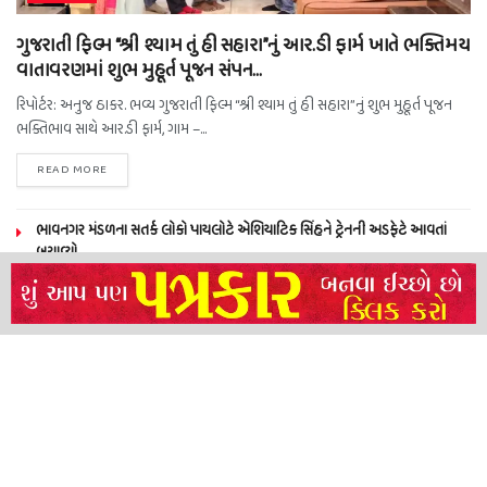
ગુજરાતી ફિલ્મ “શ્રી શ્યામ તું હી સહારા”નું આર.ડી ફાર્મ ખાતે ભક્તિમય
વાતાવરણમાં શુભ મુહૂર્ત પૂજન સંપન…
રિપોર્ટર: અનુજ ઠાકર. ભવ્ય ગુજરાતી ફિલ્મ “શ્રી શ્યામ તું હી સહારા”નું શુભ મુહૂર્ત પૂજન
ભક્તિભાવ સાથે આર.ડી ફાર્મ, ગામ –...
READ MORE
ભાવનગર મંડળના સતર્ક લોકો પાયલોટે એશિયાટિક સિંહને ટ્રેનની અડફેટે આવતાં
બચાવ્યો
NEERAJ TIWARI’S ACTION FRANCHISE ROLLS WITH TIGER SHROFF,
REMO D’SOUZA AND A POWER-PACKED ENSEMBLE
ધારી પત્રકાર સંઘ – અમરેલી બ્રોડગેજ કમેટી દ્વારા જીલ્લા કલેકટર ને આવેદનપત્ર
બ્રહ્માકુમારીઝના “10 કરોડ નશામુક્તિ પ્રતિજ્ઞા રાષ્ટ્રીય મહાઅભિયાન” નો પીએમ મોદી
દ્વારા કરાયો આરંભ