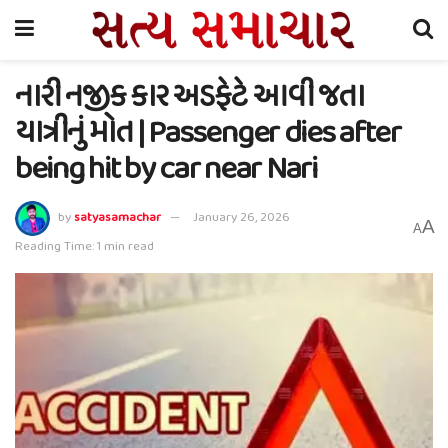
નારી નજીક કાર અડફેટે આવી જતા
યાત્રીનું મોત | Passenger dies after
being hit by car near Nari
by
satyasamachar
January 26, 2026
A
A
Reading Time: 1 min read