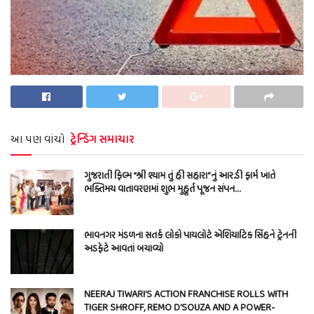
આ પણ વાંચો
ટ્રેન્ડિંગ સમાચાર
ગુજરાતી ફિલ્મ “શ્રી શ્યામ તું હી સહારા”નું આર.ડી ફાર્મ ખાતે
ભક્તિમય વાતાવરણમાં શુભ મુહૂર્ત પૂજન સંપન…
ભાવનગર મંડળના સતર્ક લોકો પાયલોટે એશિયાટિક સિંહને ટ્રેનની
અડફેટે આવતાં બચાવ્યો
NEERAJ TIWARI’S ACTION FRANCHISE ROLLS WITH
TIGER SHROFF, REMO D’SOUZA AND A POWER-