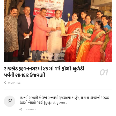
રાજકોટ જીવનનગરમાં ૪૩ માં વર્ષે હોળી-ધુળેટી
પર્વની શાનદાર ઉજવણી
0 SHARES
16 નવી સરકારી કોલેજો બનવાથી ગુજરાતમાં આર્ટ્સ, સાયન્સ, કોમર્સની 3000
જેટલી બેઠકો વધશે | gujarat gover…
0 SHARES