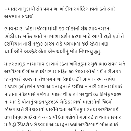
– માતર તાલુકાથી સંઘ પગપાળા ખોડીયાર મંદિરે આવતો હતો ત્યારે
અકસ્માત સર્જાયો
ભાવનગર : ખેડા જિલ્લામાંથી ૬૦ લોકોનો સંઘ ભાવનગરના
ખોડીયાર મંદિર ખાતે પગપાળા દર્શન કરવા માટે આવી રહ્યો હતો તે
દરમિયાન નારી નજીક કારચાલકે પગપાળા જઈ રહેલા ત્રણ
યાત્રીઓને અડફેટે લેતા એક યાત્રીનું મોત નિપજ્યું હતું.
માતર તાલુકાના માલાવાડા ગામે રહેતા અમિતકુમાર બુધાભાઈ રાવળ અને
અરવિંદભાઈ ભીખાભાઈ પરમાર સહિત ૬૦ જેટલા લોકો ગઈ તારીખ ૨૧
જાન્યુઆરી ૨૦૨૬ ના રોજ પગપાળા (સંઘ) લઈને ભાવનગરમાં આવેલ
રાજપરા (ખો) દર્શન કરવા આવતા હતા તે દરમિયાન નારી ગામના મોમાઈ
માતાના મંદિર પાસે પહોંચતા પાછળથી કાર નંબર જીજે ૦૭ ડીએફ ૧૪૭૧
ના ચાલકે પોતાનું વાહન પુરઝડપે બેફિકરાયથી માણસોની જિદગી
જોખમાય તે રીતે ચલાવી ચાલીને જતા અમિતકુમાર તથા અરવિંદભાઈ
તથા વિપુલભાઈ સાથે અથડાવી દેતા ત્રણેયને ગંભીર ઇજા થતા સારવાર
માટે હોસ્પિટલે ખસેડવામાં આવ્યા હતા જ્યાં અરવિંદભાઈ ભીખાભાઈ