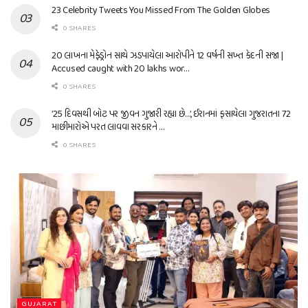
23 Celebrity Tweets You Missed From The Golden Globes
0 SHARES
20 લાખના મેફેડ્રોન સાથે ઝડપાયેલા આરોપીને 12 વર્ષની સખ્ત કેદની સજા |
Accused caught with 20 lakhs wor…
0 SHARES
’25 દિવસથી બોટ પર જીવન ગુજારી રહ્યા છે…’, ઈરાનમાં ફસાયેલા ગુજરાતના 72
માછીમારોએ પરત લાવવા સરકારને …
0 SHARES
GUJARAT