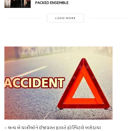
PACKED ENSEMBLE
LOAD MORE
– અન્ય બે યાત્રીઓને ઈજાગ્રસ્ત હાલતે હોસ્પિટલે ખસેડાયા