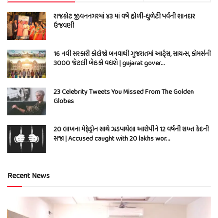
રાજકોટ જીવનનગરમાં ૪૩ માં વર્ષે હોળી-ધુળેટી પર્વની શાનદાર
ઉજવણી
16 નવી સરકારી કોલેજો બનવાથી ગુજરાતમાં આર્ટ્સ, સાયન્સ, કોમર્સની
3000 જેટલી બેઠકો વધશે | gujarat gover…
23 Celebrity Tweets You Missed From The Golden
Globes
20 લાખના મેફેડ્રોન સાથે ઝડપાયેલા આરોપીને 12 વર્ષની સખ્ત કેદની
સજા | Accused caught with 20 lakhs wor…
Recent News