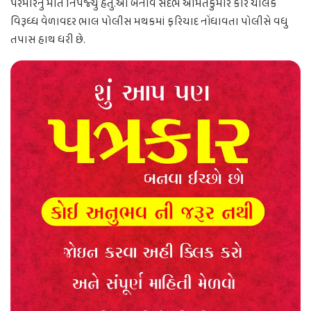
પરમારનું મોત નિપજ્યું હતું.આ બનાવ સંદર્ભે અમિતકુમારે કાર ચાલક
વિરૂધ્ધ વેળાવદર ભાલ પોલીસ મથકમાં ફરિયાદ નોંધાવતા પોલીસે વધુ
તપાસ હાથ ધરી છે.