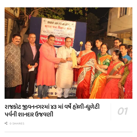
રાજકોટ જીવનનગરમાં ૪૩ માં વર્ષે હોળી-ધુળેટી
પર્વની શાનદાર ઉજવણી
0 SHARES