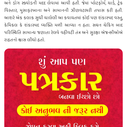
અને ડોગ સ્ક્વોડની મદદ લેવામાં આવી હતી. જેમાં પ્લેટફોર્મ, યાર્ડ, ટ્રેક
વિસ્તાર, મુસાફરખાના અને સામાનની ઝીણવટભરી તપાસ કરી હતી.
આશરે એક કલાક સુધી ચાલેલી આ કવાયતમાં કોઈ પણ શંકાસ્પદ વસ્તુ,
કેમિકલ કે શંકાસ્પદ વ્યક્તિ મળી આવ્યા ન હતા. સઘન ચેકિંગ બાદ
પરિસ્થિતિ સામાન્ય જણાતા રેલવે વહીવટી તંત્ર અને સુરક્ષા એજન્સીઓએ
રાહતનો શ્વાસ લીધો હતો.