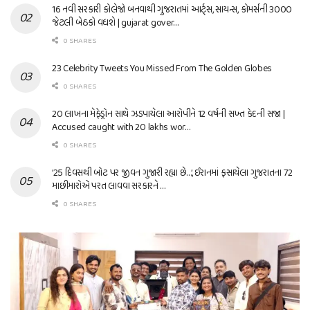
16 નવી સરકારી કોલેજો બનવાથી ગુજરાતમાં આર્ટ્સ, સાયન્સ, કોમર્સની 3000
જેટલી બેઠકો વધશે | gujarat gover…
0 SHARES
23 Celebrity Tweets You Missed From The Golden Globes
0 SHARES
20 લાખના મેફેડ્રોન સાથે ઝડપાયેલા આરોપીને 12 વર્ષની સખ્ત કેદની સજા |
Accused caught with 20 lakhs wor…
0 SHARES
’25 દિવસથી બોટ પર જીવન ગુજારી રહ્યા છે…’, ઈરાનમાં ફસાયેલા ગુજરાતના 72
માછીમારોએ પરત લાવવા સરકારને …
0 SHARES