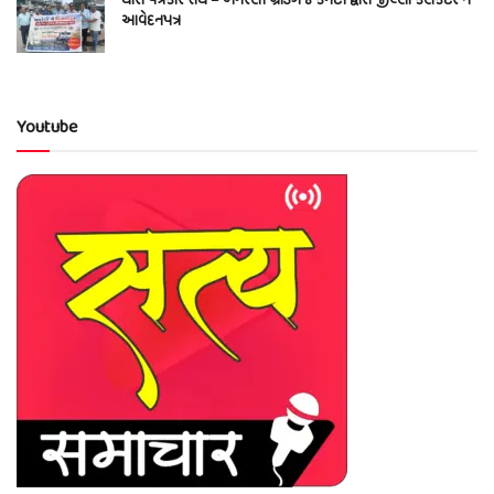
ધારી પત્રકાર સંઘ – અમરેલી બ્રોડગેજ કમેટી દ્વારા જીલ્લા કલેકટર ને
આવેદનપત્ર
Youtube