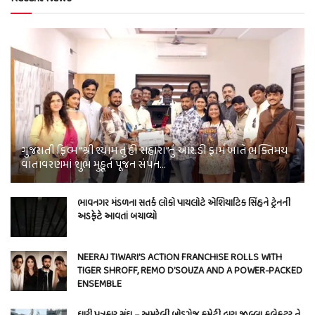
ગુજરાતી ફિલ્મ “શ્રી શ્યામ તું હી સહારા”નું આર.ડી ફાર્મ ખાતે ભક્તિમય
વાતાવરણમાં શુભ મુહૂર્ત પૂજન સંપન…
ભાવનગર મંડળના સતર્ક લોકો પાયલોટે એશિયાટિક સિંહને ટ્રેનની
અડફેટે આવતાં બચાવ્યો
NEERAJ TIWARI’S ACTION FRANCHISE ROLLS WITH
TIGER SHROFF, REMO D’SOUZA AND A POWER-PACKED
ENSEMBLE