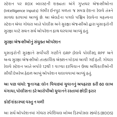
સ્ટેશન પર RDX બ્લાસ્ટની શક્યતા અંગે ગુપ્તચર એજન્સીઓના
(Intelligence Inputs) ગંભીર ઈનપુટ મળતા જ સમગ્ર દેશના રેલવે તંત્રને
સાવધ કરવામાં આવ્યું છે. આ એલર્ટના પગલે પશ્ચિમ રેલવેના મહત્ત્વના
સ્ટેશન એવા ગોધરા ખાતે પોલીસ અને સુરક્ષા એજન્સીઓ દ્વારા મુસાફરોની
સુરક્ષા માટે સઘન સર્ચ ઓપરેશન હાથ ધરવામાં આવ્યું હતું.
સુરક્ષા એજન્સીઓનું સંયુક્ત ઓપરેશન
મુસાફરોની સુરક્ષાને સર્વોપરી ગણીને GRP (રેલવે પોલીસ), RPF અને
અન્ય સુરક્ષા એજન્સીઓ તાત્કાલિક એક્શન મોડમાં આવી ગઈ હતી. ગોધરા
રેલવે સ્ટેશન ખાતે બપોરે 12થી 1 વાગ્યા દરમિયાન ઉચ્ચ અધિકારીઓની
સીધી દેખરેખ હેઠળ આખું ઓપરેશન ચલાવવામાં આવ્યું હતું.
આ પણ વાંચો: જૂનાગઢ: લોન વિવાદમાં યુવાનનું અપહરણ કરી 60 લાખ
મંગાયા, પોલીસના ડરે આરોપીઓ યુવાનને રસ્તામાં છોડી ફરાર
કોઈ શંકાસ્પદ વસ્તુ ન મળી
આ સર્ચ ઓપરેશનમાં ગોધરા સ્પેશિયલ બોમ્બ ડિસ્પોઝલ સ્ક્વોડ (BDDS)