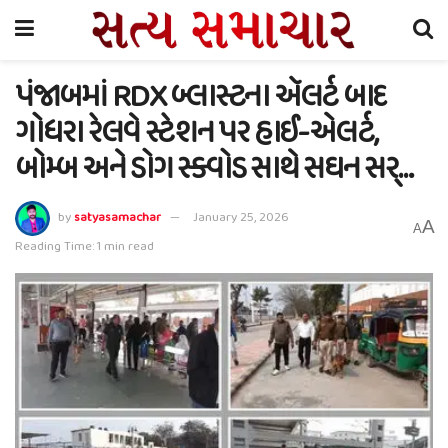
પંજાબમાં RDX બ્લાસ્ટના ઍલર્ટ બાદ
ગોધરા રેલવે સ્ટેશન પર હાઈ-એલર્ટ,
બોમ્બ અને ડોગ સ્ક્વોડ સાથે સઘન સર્…
by
satyasamachar
January 25, 2026
A
A
Reading Time: 1 min read