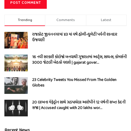
Trending
Comments
Latest
રાજકોટ જીવનનગરમાં ૪૩ માં વર્ષે હોળી-ધુળેટી પર્વની શાનદાર
ઉજવણી
16 નવી સરકારી કોલેજો બનવાથી ગુજરાતમાં આર્ટ્સ, સાયન્સ, કોમર્સની
3000 જેટલી બેઠકો વધશે | gujarat gover…
23 Celebrity Tweets You Missed From The Golden
Globes
20 લાખના મેફેડ્રોન સાથે ઝડપાયેલા આરોપીને 12 વર્ષની સખ્ત કેદની
સજા | Accused caught with 20 lakhs wor…
Recent News