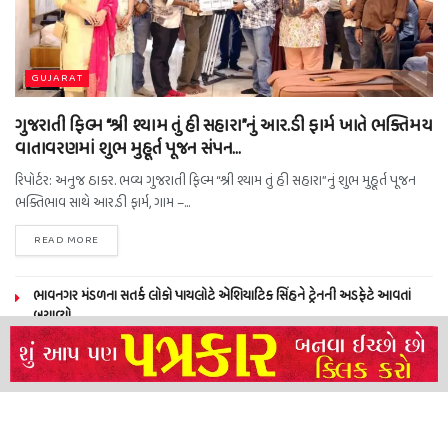
GUJARAT
ગુજરાતી ફિલ્મ “શ્રી શ્યામ તું હી સહારા”નું આર.ડી ફાર્મ ખાતે ભક્તિમય
વાતાવરણમાં શુભ મુહૂર્ત પૂજન સંપન…
રિપોર્ટર: અનુજ ઠાકર. ભવ્ય ગુજરાતી ફિલ્મ “શ્રી શ્યામ તું હી સહારા”નું શુભ મુહૂર્ત પૂજન
ભક્તિભાવ સાથે આર.ડી ફાર્મ, ગામ –...
READ MORE
ભાવનગર મંડળના સતર્ક લોકો પાયલોટે એશિયાટિક સિંહને ટ્રેનની અડફેટે આવતાં
બચાવ્યો
NEERAJ TIWARI’S ACTION FRANCHISE ROLLS WITH TIGER SHROFF,
REMO D’SOUZA AND A POWER-PACKED ENSEMBLE
ધારી પત્રકાર સંઘ – અમરેલી બ્રોડગેજ કમેટી દ્વારા જીલ્લા કલેકટર ને આવેદનપત્ર
બ્રહ્માકુમારીઝના “10 કરોડ નશામુક્તિ પ્રતિજ્ઞા રાષ્ટ્રીય મહાઅભિયાન” નો પીએમ મોદી
દ્વારા કરાયો આરંભ