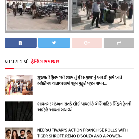
આ પણ વાંચો
ટ્રેન્ડિંગ સમાચાર
ગુજરાતી ફિલ્મ “શ્રી શ્યામ તું હી સહારા”નું આર.ડી ફાર્મ ખાતે
ભક્તિમય વાતાવરણમાં શુભ મુહૂર્ત પૂજન સંપન…
ભાવનગર મંડળના સતર્ક લોકો પાયલોટે એશિયાટિક સિંહને ટ્રેનની
અડફેટે આવતાં બચાવ્યો
NEERAJ TIWARI’S ACTION FRANCHISE ROLLS WITH
TIGER SHROFF, REMO D’SOUZA AND A POWER-