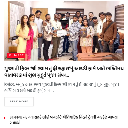
GUJARAT
ગુજરાતી ફિલ્મ “શ્રી શ્યામ તું હી સહારા”નું આર.ડી ફાર્મ ખાતે ભક્તિમય
વાતાવરણમાં શુભ મુહૂર્ત પૂજન સંપન…
રિપોર્ટર: અનુજ ઠાકર. ભવ્ય ગુજરાતી ફિલ્મ “શ્રી શ્યામ તું હી સહારા”નું શુભ મુહૂર્ત પૂજન
ભક્તિભાવ સાથે આર.ડી ફાર્મ, ગામ –...
READ MORE
ભાવનગર મંડળના સતર્ક લોકો પાયલોટે એશિયાટિક સિંહને ટ્રેનની અડફેટે આવતાં
બચાવ્યો