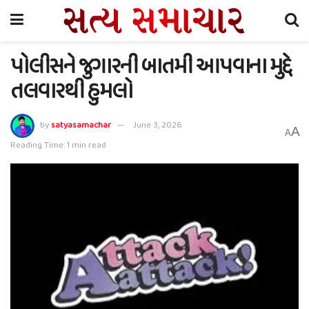
પોલીસને જુગારની બાતમી આપવાના મુદ્દે
તલવારથી હુમલો
by
satyasamachar
June 3, 2026
A
A
Reading Time: 1 min read