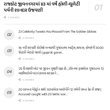
રાજકોટ જીવનનગરમાં ૪૩ માં વર્ષે હોળી-ધુળેટી
પર્વની શાનદાર ઉજવણી
0 SHARES
23 Celebrity Tweets You Missed From The Golden Globes
0 SHARES
16 નવી સરકારી કોલેજો બનવાથી ગુજરાતમાં આર્ટ્સ, સાયન્સ, કોમર્સની 3000
જેટલી બેઠકો વધશે | gujarat gover…
0 SHARES
’25 દિવસથી બોટ પર જીવન ગુજારી રહ્યા છે…’, ઈરાનમાં ફસાયેલા ગુજરાતના 72
માછીમારોએ પરત લાવવા સરકારને …
0 SHARES
20 લાખના મેફેડ્રોન સાથે ઝડપાયેલા આરોપીને 12 વર્ષની સખ્ત કેદની સજા |
Accused caught with 20 lakhs wor…
0 SHARES