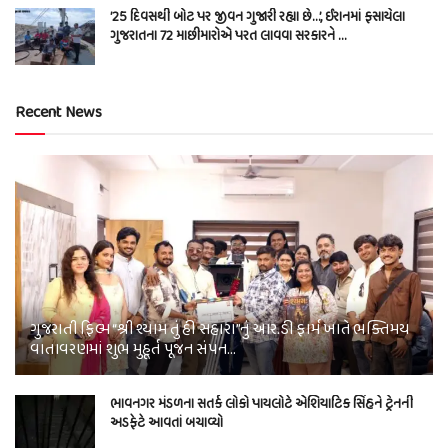
’25 દિવસથી બોટ પર જીવન ગુજારી રહ્યા છે…’, ઈરાનમાં ફસાયેલા
ગુજરાતના 72 માછીમારોએ પરત લાવવા સરકારને …
Recent News
ગુજરાતી ફિલ્મ “શ્રી શ્યામ તું હી સહારા”નું આર.ડી ફાર્મ ખાતે ભક્તિમય
વાતાવરણમાં શુભ મુહૂર્ત પૂજન સંપન…
ભાવનગર મંડળના સતર્ક લોકો પાયલોટે એશિયાટિક સિંહને ટ્રેનની
અડફેટે આવતાં બચાવ્યો