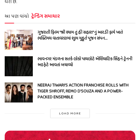
ધરી છે.
આ પણ વાંચો
ટ્રેન્ડિંગ સમાચાર
ગુજરાતી ફિલ્મ “શ્રી શ્યામ તું હી સહારા”નું આર.ડી ફાર્મ ખાતે
ભક્તિમય વાતાવરણમાં શુભ મુહૂર્ત પૂજન સંપન…
ભાવનગર મંડળના સતર્ક લોકો પાયલોટે એશિયાટિક સિંહને ટ્રેનની
અડફેટે આવતાં બચાવ્યો
NEERAJ TIWARI’S ACTION FRANCHISE ROLLS WITH
TIGER SHROFF, REMO D’SOUZA AND A POWER-
PACKED ENSEMBLE
LOAD MORE