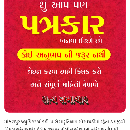
માંજલપુર જ્યુપિટર ચોકડી પાસે મારૃતિધામ સોસાયટીમાં રહેતા શ્રમજીવી
નિપુલ સુરેશભાઇ પટેલે માંજલપુર પોલીસ સ્ટેશનમાં ફરિયાદ નોંધાવી