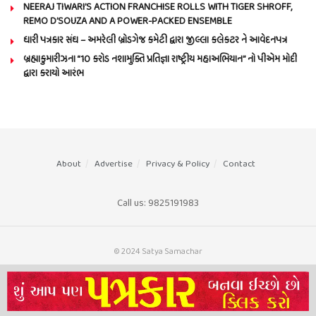
NEERAJ TIWARI’S ACTION FRANCHISE ROLLS WITH TIGER SHROFF,
REMO D’SOUZA AND A POWER-PACKED ENSEMBLE
ધારી પત્રકાર સંઘ – અમરેલી બ્રોડગેજ કમેટી દ્વારા જીલ્લા કલેકટર ને આવેદનપત્ર
બ્રહ્માકુમારીઝના “10 કરોડ નશામુક્તિ પ્રતિજ્ઞા રાષ્ટ્રીય મહાઅભિયાન” નો પીએમ મોદી
દ્વારા કરાયો આરંભ
About
Advertise
Privacy & Policy
Contact
Call us: 9825191983
© 2024 Satya Samachar