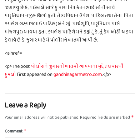
જણાવ્યું છે કે, ગઇકાલે સાંજે હું મારા મિત્ર કેતનભાઇ સોની સાથે
મારૃતિધામ નજીક ઊભો હતો. તે દરમિયાન ઉમેશ પાટિલ તથા તેના પિતા
કમલેશ લક્ષ્મણભાઇ પાટિલ( બંને રહે. પાર્થભૂમિ, મારૃતિધામ પાસે
માંજલપુર) આવયા હતા. કમલેશ પાટિલે મને કહ્યંું કે, તું કેમ ખોટી અફવા
ફેલાવે છે કે, જુગાર માટે મેં પોલીસને બાતમી આપી છે.
<a href=
<p>The post
પોલીસને જુગારની બાતમી આપવાના મુદ્દે તલવારથી
હુમલો
first appeared on
gandhinagarmetro.com
.</p>
Leave a Reply
Your email address will not be published.
Required fields are marked
*
Comment
*