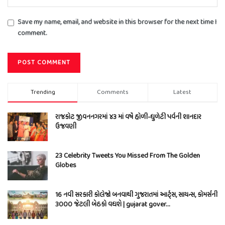
Save my name, email, and website in this browser for the next time I
comment.
Trending
Comments
Latest
રાજકોટ જીવનનગરમાં ૪૩ માં વર્ષે હોળી-ધુળેટી પર્વની શાનદાર
ઉજવણી
23 Celebrity Tweets You Missed From The Golden
Globes
16 નવી સરકારી કોલેજો બનવાથી ગુજરાતમાં આર્ટ્સ, સાયન્સ, કોમર્સની
3000 જેટલી બેઠકો વધશે | gujarat gover…