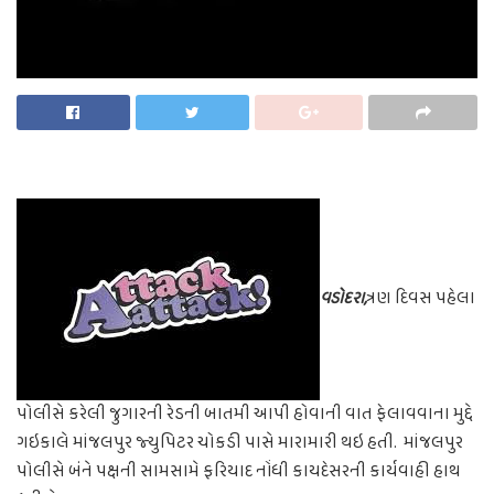
વડોદરા,
ત્રણ દિવસ પહેલા
પોલીસે કરેલી જુગારની રેડની બાતમી આપી હોવાની વાત ફેલાવવાના મુદ્દે
ગઇકાલે માંજલપુર જ્યુપિટર ચોકડી પાસે મારામારી થઇ હતી. માંજલપુર
પોલીસે બંને પક્ષની સામસામે ફરિયાદ નોંધી કાયદેસરની કાર્યવાહી હાથ