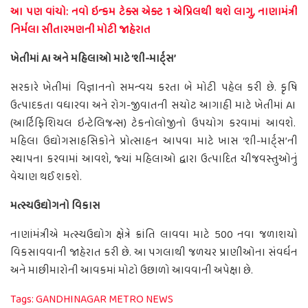
આ પણ વાંચો: નવો ઇન્કમ ટેક્સ એક્ટ 1 એપ્રિલથી થશે લાગુ, નાણામંત્રી
નિર્મલા સીતારમણની મોટી જાહેરાત
ખેતીમાં AI અને મહિલાઓ માટે ‘શી-માર્ટ્સ’
સરકારે ખેતીમાં વિજ્ઞાનનો સમન્વય કરતા બે મોટી પહેલ કરી છે. કૃષિ
ઉત્પાદકતા વધારવા અને રોગ-જીવાતની સચોટ આગાહી માટે ખેતીમાં AI
(આર્ટિફિશિયલ ઇન્ટેલિજન્સ) ટેકનોલોજીનો ઉપયોગ કરવામાં આવશે.
મહિલા ઉદ્યોગસાહસિકોને પ્રોત્સાહન આપવા માટે ખાસ ‘શી-માર્ટ્સ’ની
સ્થાપના કરવામાં આવશે, જ્યાં મહિલાઓ દ્વારા ઉત્પાદિત ચીજવસ્તુઓનું
વેચાણ થઈ શકશે.
મત્સ્યઉદ્યોગનો વિકાસ
નાણાંમંત્રીએ મત્સ્યઉદ્યોગ ક્ષેત્રે ક્રાંતિ લાવવા માટે 500 નવા જળાશયો
વિકસાવવાની જાહેરાત કરી છે. આ પગલાથી જળચર પ્રાણીઓના સંવર્ધન
અને માછીમારોની આવકમાં મોટો ઉછાળો આવવાની અપેક્ષા છે.
Tags:
GANDHINAGAR METRO NEWS