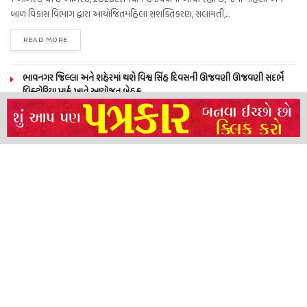
બાળ વિકાસ વિભાગ દ્વારા આયોજિતમહિલા સશક્તિકરણ, સલામતી,...
READ MORE
ભાવનગર જિલ્લા અને શહેરમાં થશે વિશ્વ સિંહ દિવસની ઊજવણી ઊજવણી સંદર્ભે
વિક્ટોરિયા પાર્ક ખાતે આયોજન બેઠક…
સરસીયા ગામ ની દીકરીઓનું પ્રથમ સ્નેહમિલન સુરત ખાતે યોજાયુ
નારી વંદન ઉત્સવ અંતર્ગત ગારિયાધારમાં ‘મહિલા, બાળ અને આરોગ્ય દિવસ’ની
ઉજવણી કરવામાં આવી
પાલીતાણાના હણોલ ખાતે ‘ફિટ ઈન્ડિયા–સન્ડે ઑન સાયકલ’નો ૮૫મો રાષ્ટ્રીય કાર્યક્રમ
યોજાયો
About
Advertise
Privacy & Policy
Contact
Call us: 9825191983