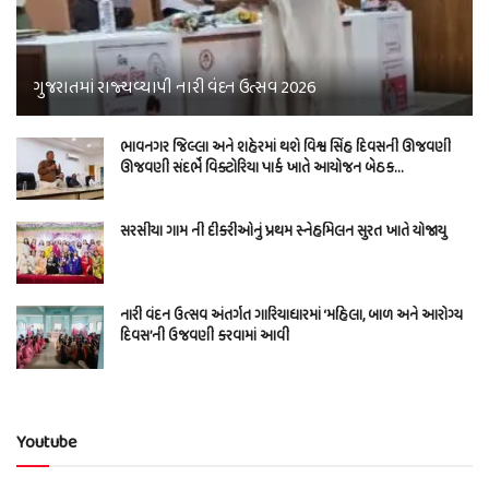
ગુજરાતમાં રાજ્યવ્યાપી નારી વંદન ઉત્સવ 2026
ભાવનગર જિલ્લા અને શહેરમાં થશે વિશ્વ સિંહ દિવસની ઊજવણી
ઊજવણી સંદર્ભે વિક્ટોરિયા પાર્ક ખાતે આયોજન બેઠક…
સરસીયા ગામ ની દીકરીઓનું પ્રથમ સ્નેહમિલન સુરત ખાતે યોજાયુ
નારી વંદન ઉત્સવ અંતર્ગત ગારિયાધારમાં ‘મહિલા, બાળ અને આરોગ્ય
દિવસ’ની ઉજવણી કરવામાં આવી
Youtube