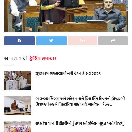
આ પણ વાંચો
ટ્રેન્ડિંગ સમાચાર
ગુજરાતમાં રાજ્યવ્યાપી નારી વંદન ઉત્સવ 2026
ભાવનગર જિલ્લા અને શહેરમાં થશે વિશ્વ સિંહ દિવસની ઊજવણી
ઊજવણી સંદર્ભે વિક્ટોરિયા પાર્ક ખાતે આયોજન બેઠક…
સરસીયા ગામ ની દીકરીઓનું પ્રથમ સ્નેહમિલન સુરત ખાતે યોજાયુ