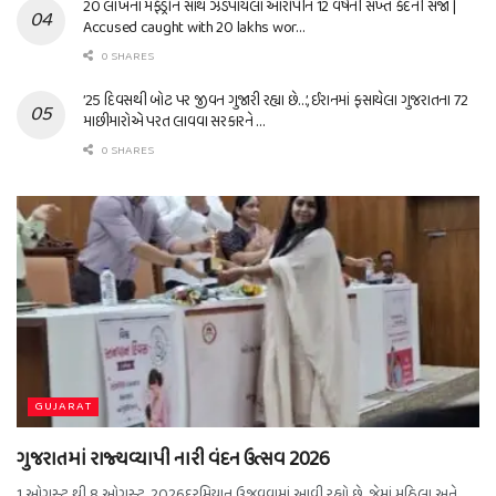
20 લાખના મેફેડ્રોન સાથે ઝડપાયેલા આરોપીને 12 વર્ષની સખ્ત કેદની સજા |
Accused caught with 20 lakhs wor…
0 SHARES
’25 દિવસથી બોટ પર જીવન ગુજારી રહ્યા છે…’, ઈરાનમાં ફસાયેલા ગુજરાતના 72
માછીમારોએ પરત લાવવા સરકારને …
0 SHARES
GUJARAT
ગુજરાતમાં રાજ્યવ્યાપી નારી વંદન ઉત્સવ 2026
1 ઓગસ્ટ થી 8 ઓગસ્ટ, 2026દરમિયાન ઉજવવામાં આવી રહ્યો છે, જેમાં મહિલા અને