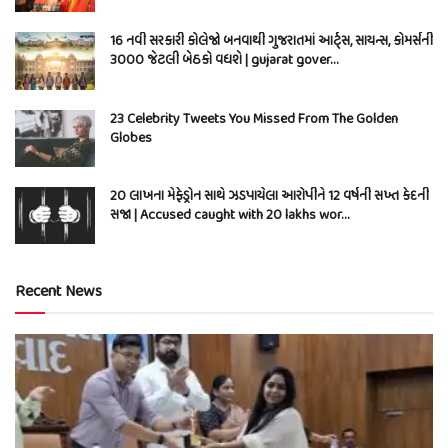
16 નવી સરકારી કોલેજો બનવાથી ગુજરાતમાં આર્ટ્સ, સાયન્સ, કોમર્સની
3000 જેટલી બેઠકો વધશે | gujarat gover…
23 Celebrity Tweets You Missed From The Golden
Globes
20 લાખના મેફેડ્રોન સાથે ઝડપાયેલા આરોપીને 12 વર્ષની સખ્ત કેદની
સજા | Accused caught with 20 lakhs wor…
Recent News