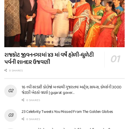
રાજકોટ જીવનનગરમાં ૪૩ માં વર્ષે હોળી-ધુળેટી
પર્વની શાનદાર ઉજવણી
0 SHARES
16 નવી સરકારી કોલેજો બનવાથી ગુજરાતમાં આર્ટ્સ, સાયન્સ, કોમર્સની 3000
જેટલી બેઠકો વધશે | gujarat gover…
0 SHARES
23 Celebrity Tweets You Missed From The Golden Globes
0 SHARES