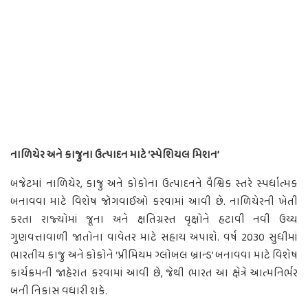
નાળિયેર અને કાજુના ઉત્પાદન માટે ‘સ્પેશિયલ મિશન’
બજેટમાં નાળિયેર, કાજુ અને કોકોના ઉત્પાદનને વૈશ્વિક સ્તરે સ્પર્ધાત્મક
બનાવવા માટે વિશેષ જોગવાઈઓ કરવામાં આવી છે. નાળિયેરની ખેતી
કરતા રાજ્યોમાં જૂના અને ક્ષતિગ્રસ્ત વૃક્ષોને હટાવી નવી ઉચ્ચ
ગુણવત્તાવાળી જાતોના વાવેતર માટે સહાય અપાશે. વર્ષ 2030 સુધીમાં
ભારતીય કાજુ અને કોકોને ‘પ્રીમિયમ ગ્લોબલ બ્રાન્ડ’ બનાવવા માટે વિશેષ
કાર્યક્રમની જાહેરાત કરવામાં આવી છે, જેથી ભારત આ ક્ષેત્રે આત્મનિર્ભર
બની નિકાસ વધારી શકે.