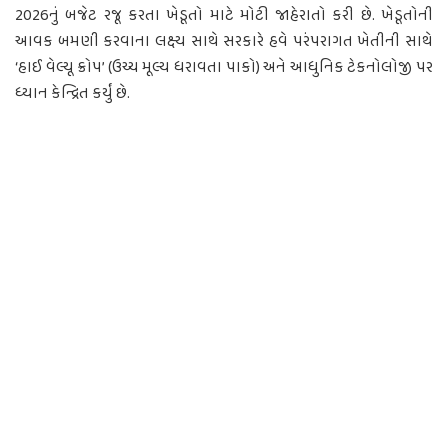
2026નું બજેટ રજૂ કરતા ખેડૂતો માટે મોટી જાહેરાતો કરી છે. ખેડૂતોની
આવક બમણી કરવાના લક્ષ્ય સાથે સરકારે હવે પરંપરાગત ખેતીની સાથે
‘હાઈ વેલ્યૂ ક્રોપ’ (ઉચ્ચ મૂલ્ય ધરાવતા પાકો) અને આધુનિક ટેકનોલોજી પર
ધ્યાન કેન્દ્રિત કર્યું છે.