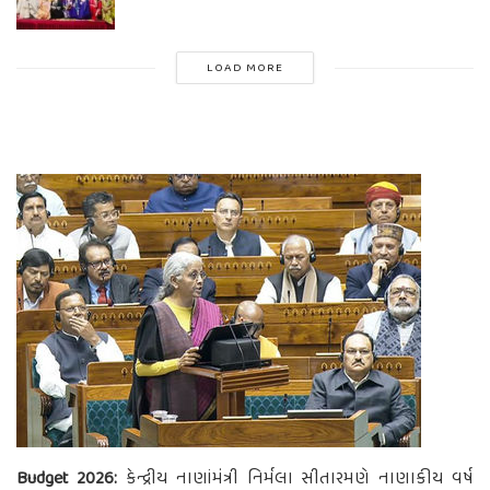
LOAD MORE
Budget 2026:
કેન્દ્રીય નાણાંમંત્રી નિર્મલા સીતારમણે નાણાકીય વર્ષ