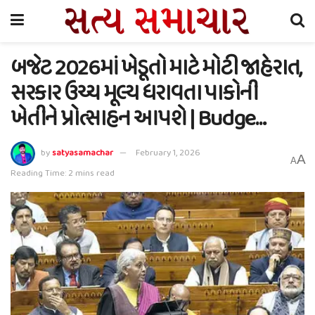
બજેટ 2026માં ખેડૂતો માટે મોટી જાહેરાત,
સરકાર ઉચ્ચ મૂલ્ય ધરાવતા પાકોની
ખેતીને પ્રોત્સાહન આપશે | Budge…
by
satyasamachar
February 1, 2026
A
A
Reading Time: 2 mins read