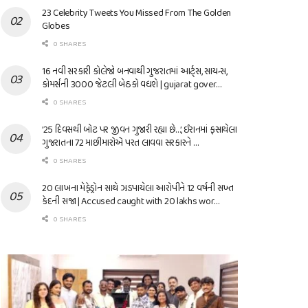
23 Celebrity Tweets You Missed From The Golden
Globes
0 SHARES
16 નવી સરકારી કોલેજો બનવાથી ગુજરાતમાં આર્ટ્સ, સાયન્સ,
કોમર્સની 3000 જેટલી બેઠકો વધશે | gujarat gover…
0 SHARES
’25 દિવસથી બોટ પર જીવન ગુજારી રહ્યા છે…’, ઈરાનમાં ફસાયેલા
ગુજરાતના 72 માછીમારોએ પરત લાવવા સરકારને …
0 SHARES
20 લાખના મેફેડ્રોન સાથે ઝડપાયેલા આરોપીને 12 વર્ષની સખ્ત
કેદની સજા | Accused caught with 20 lakhs wor…
0 SHARES