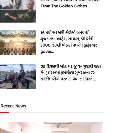
From The Golden Globes
16 નવી સરકારી કોલેજો બનવાથી
ગુજરાતમાં આર્ટ્સ, સાયન્સ, કોમર્સની
3000 જેટલી બેઠકો વધશે | gujarat
gover…
’25 દિવસથી બોટ પર જીવન ગુજારી રહ્યા
છે…’, ઈરાનમાં ફસાયેલા ગુજરાતના 72
માછીમારોએ પરત લાવવા સરકારને …
Recent News