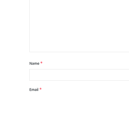
Name
*
Email
*
Save my name, email, and website in this browser for t