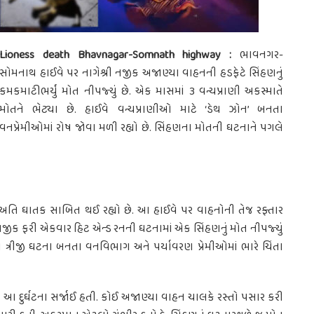
Lioness death Bhavnagar-Somnath highway :
ભાવનગર-
સોમનાથ હાઈવે પર નાગેશ્રી નજીક અજાણ્યા વાહનની હડફેટે સિંહણનું
કમકમાટીભર્યું મોત નીપજ્યું છે. એક માસમાં 3 વન્યપ્રાણી અકસ્માતે
મોતને ભેટ્યા છે. હાઈવે વન્યપ્રાણીઓ માટે ‘ડેથ ઝોન’ બનતા
વનપ્રેમીઓમાં રોષ જોવા મળી રહ્યો છે. સિંહણના મોતની ઘટનાને પગલે
અતિ ઘાતક સાબિત થઈ રહ્યો છે. આ હાઈવે પર વાહનોની તેજ રફ્તાર
 નજીક ફરી એકવાર હિટ એન્ડ રનની ઘટનામાં એક સિંહણનું મોત નીપજ્યું
આ ત્રીજી ઘટના બનતા વનવિભાગ અને પર્યાવરણ પ્રેમીઓમાં ભારે ચિંતા
આ દુર્ઘટના સર્જાઈ હતી. કોઈ અજાણ્યા વાહન ચાલકે રસ્તો પસાર કરી