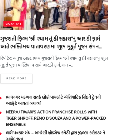
GUJARAT
ગુજરાતી ફિલ્મ “શ્રી શ્યામ તું હી સહારા”નું આર.ડી ફાર્મ
ખાતે ભક્તિમય વાતાવરણમાં શુભ મુહૂર્ત પૂજન સંપન…
રિપોર્ટર: અનુજ ઠાકર. ભવ્ય ગુજરાતી ફિલ્મ “શ્રી શ્યામ તું હી સહારા”નું શુભ
મુહૂર્ત પૂજન ભક્તિભાવ સાથે આર.ડી ફાર્મ, ગામ –...
READ MORE
ભાવનગર મંડળના સતર્ક લોકો પાયલોટે એશિયાટિક સિંહને ટ્રેનની
અડફેટે આવતાં બચાવ્યો
NEERAJ TIWARI’S ACTION FRANCHISE ROLLS WITH
TIGER SHROFF, REMO D’SOUZA AND A POWER-PACKED
ENSEMBLE
ધારી પત્રકાર સંઘ – અમરેલી બ્રોડગેજ કમેટી દ્વારા જીલ્લા કલેકટર ને
આવેદનપત્ર