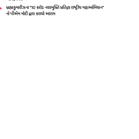
બ્રહ્માકુમારીઝના “10 કરોડ નશામુક્તિ પ્રતિજ્ઞા રાષ્ટ્રીય મહાઅભિયાન”
નો પીએમ મોદી દ્વારા કરાયો આરંભ