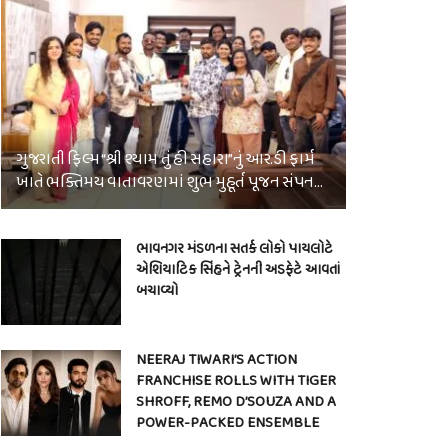
ગુજરાતી ફિલ્મ “શ્રી શ્યામ તું હી સહારા”નું આર.ડી ફાર્મ
ખાતે ભક્તિમય વાતાવરણમાં શુભ મુહૂર્ત પૂજન સંપન…
ભાવનગર મંડળના સતર્ક લોકો પાયલોટે
એશિયાટિક સિંહને ટ્રેનની અડફેટે આવતાં
બચાવ્યો
NEERAJ TIWARI’S ACTION
FRANCHISE ROLLS WITH TIGER
SHROFF, REMO D’SOUZA AND A
POWER-PACKED ENSEMBLE