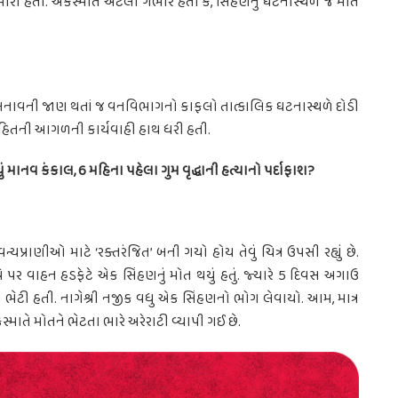
 મારી હતી. અકસ્માત એટલો ગંભીર હતો કે, સિંહણનું ઘટનાસ્થળે જ મોત
આ બનાવની જાણ થતાં જ વનવિભાગનો કાફલો તાત્કાલિક ઘટનાસ્થળે દોડી
સહિતની આગળની કાર્યવાહી હાથ ધરી હતી.
 માનવ કંકાલ, 6 મહિના પહેલા ગુમ વૃદ્ધાની હત્યાનો પર્દાફાશ?
ાણીઓ માટે ‘રક્તરંજિત’ બની ગયો હોય તેવું ચિત્ર ઉપસી રહ્યું છે.
 વાહન હડફેટે એક સિંહણનું મોત થયું હતું. જ્યારે 5 દિવસ અગાઉ
ેટી હતી. નાગેશ્રી નજીક વધુ એક સિંહણનો ભોગ લેવાયો. આમ, માત્ર
્માતે મોતને ભેટતા ભારે અરેરાટી વ્યાપી ગઈ છે.