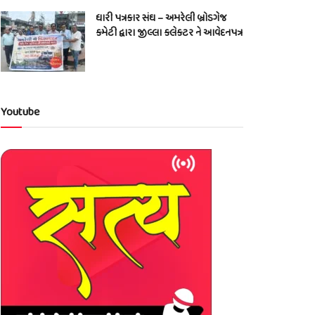
ધારી પત્રકાર સંઘ – અમરેલી બ્રોડગેજ
કમેટી દ્વારા જીલ્લા કલેકટર ને આવેદનપત્ર
Youtube