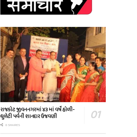
રાજકોટ જીવનનગરમાં ૪૩ માં વર્ષે હોળી-
ધુળેટી પર્વની શાનદાર ઉજવણી
0 SHARES