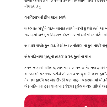
રહેલી આશરે 3 થી 5 વર્ષની ઉંમરની સિંહણને જોરદાર ટક્કર
નીપજ્યું હતું.
વનવિભાગની ટીમ ઘટનાસ્થળે
અકસ્માત સર્જીને વાહન ચાલક ત્યાંથી નાસી છૂટ્યો હતો. 
ગયો હતો અને મૃત સિંહણના દેહનો કબજો લઈ પોસ્ટમોર્ટમ 
આ પણ વાંચો: જૂનાગઢ: કેશોદના ખમીદાણામાં કૂવામાંથી મળ્યું
એક મહિનામાં ‘મૃત્યુનો તાંડવ’: ૩ વન્યજીવોના મોત
તમને જણાવી દઈએ કે, ભાવનગર-સોમનાથ નેશનલ હાઈવે વન્યપ્ર
આંકડાઓ પર નજર કરીએ તો ગત 4 જાન્યુઆરી આજ હાઈવે પર
નેશનલ હાઈવે પર એક દીપડી પણ વાહન અકસ્માતમાં મોતને ભ
એક મહિનાના ટૂંકા ગાળામાં 3 જેટલા દુર્લભ વન્યપ્રાણીઓ અકસ