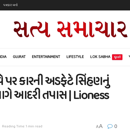
પત્રકાર બનો
NDIA
GUJRAT
ENTERTAINMENT
LIFESTYLE
LOK SABHA
ચૂંટણી
ર કારની અડફેટે સિંહણનું
ભાગે આદરી તપાસ | Lioness
0
A
Reading Time: 1 min read
A