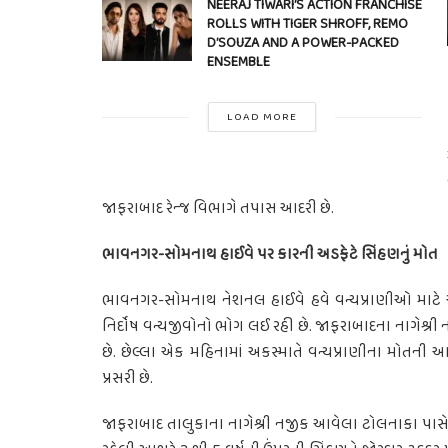
NEERAJ TIWARI’S ACTION FRANCHISE
ROLLS WITH TIGER SHROFF, REMO
D’SOUZA AND A POWER-PACKED
ENSEMBLE
LOAD MORE
જાફરાબાદ રેન્જ વિભાગે તપાસ આદરી છે.
ભાવનગર-સોમનાથ હાઈવે પર કારની અડફેટે સિંહણનું મોત
ભાવનગર-સોમનાથ નેશનલ હાઈવે હવે વન્યપ્રાણીઓ માટે 
નિર્દોષ વન્યજીવોનો ભોગ લઈ રહી છે. જાફરાબાદના નાગેશ્રી
છે. છેલ્લા એક મહિનામાં અકસ્માતે વન્યપ્રાણીના મોતની 
પ્રસરી છે.
જાફરાબાદ તાલુકાના નાગેશ્રી નજીક આવેલા ટોલનાકા પાસે 