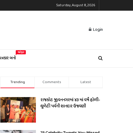
Saturday, August 8, 2026
Login
ઓફર
પત્રકાર બનો
Trending
Comments
Latest
રાજકોટ જીવનનગરમાં ૪૩ માં વર્ષે હોળી-
ધુળેટી પર્વની શાનદાર ઉજવણી
23 Celebrity Tweets You Missed