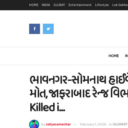
HOME
INDIA
GUJRAT
Entertainment
Lifestyle
Lok Sabha
HOME
I
ભાવનગર-સોમનાથ હાઈવે પ
મોત, જાફરાબાદ રેન્જ વિ
Killed i…
by
satyasamachar
February 1, 2026
in
GUJARAT