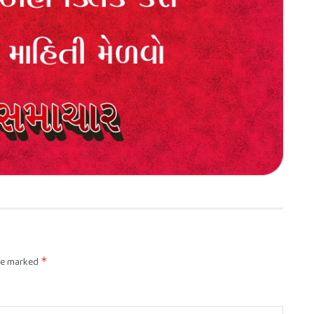
are marked
*