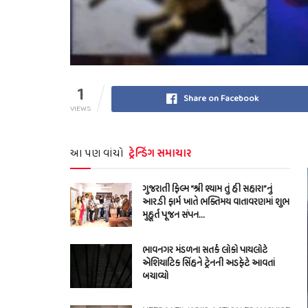
1
Share on Facebook
VIEWS
આ પણ વાંચો
ટ્રેન્ડિંગ સમાચાર
ગુજરાતી ફિલ્મ “શ્રી શ્યામ તું હી સહારા”નું
આર.ડી ફાર્મ ખાતે ભક્તિમય વાતાવરણમાં શુભ
મુહૂર્ત પૂજન સંપન…
ભાવનગર મંડળના સતર્ક લોકો પાયલોટે
એશિયાટિક સિંહને ટ્રેનની અડફેટે આવતાં
બચાવ્યો