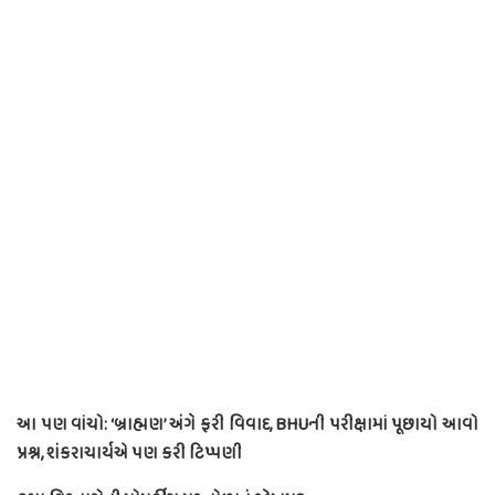
આ પણ વાંચો: ‘બ્રાહ્મણ’ અંગે ફરી વિવાદ, BHUની પરીક્ષામાં પૂછાયો આવો
પ્રશ્ન, શંકરાચાર્યએ પણ કરી ટિપ્પણી