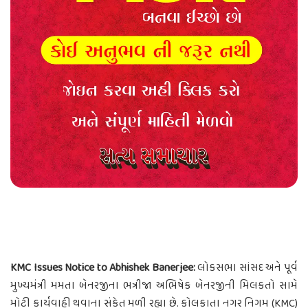
KMC Issues Notice to Abhishek Banerjee:
લોકસભા સાંસદ અને પૂર્વ
મુખ્યમંત્રી મમતા બેનરજીના ભત્રીજા અભિષેક બેનરજીની મિલકતો સામે
મોટી કાર્યવાહી થવાના સંકેત મળી રહ્યા છે. કોલકાતા નગર નિગમ (KMC)