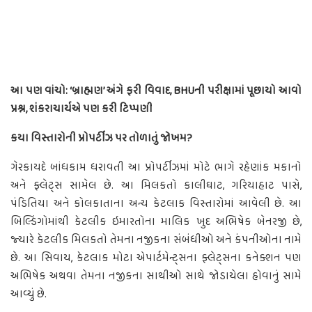
આ પણ વાંચો: ‘બ્રાહ્મણ’ અંગે ફરી વિવાદ, BHUની પરીક્ષામાં પૂછાયો આવો
પ્રશ્ન, શંકરાચાર્યએ પણ કરી ટિપ્પણી
કયા વિસ્તારોની પ્રોપર્ટીઝ પર તોળાતું જોખમ?
ગેરકાયદે બાંધકામ ધરાવતી આ પ્રોપર્ટીઝમાં મોટે ભાગે રહેણાંક મકાનો
અને ફ્લેટ્સ સામેલ છે. આ મિલકતો કાલીઘાટ, ગરિયાહાટ પાસે,
પંડિતિયા અને કોલકાતાના અન્ય કેટલાક વિસ્તારોમાં આવેલી છે. આ
બિલ્ડિંગોમાંથી કેટલીક ઇમારતોના માલિક ખુદ અભિષેક બેનરજી છે,
જ્યારે કેટલીક મિલકતો તેમના નજીકના સંબંધીઓ અને કંપનીઓના નામે
છે. આ સિવાય, કેટલાક મોટા એપાર્ટમેન્ટ્સના ફ્લેટ્સના કનેક્શન પણ
અભિષેક અથવા તેમના નજીકના સાથીઓ સાથે જોડાયેલા હોવાનું સામે
આવ્યું છે.