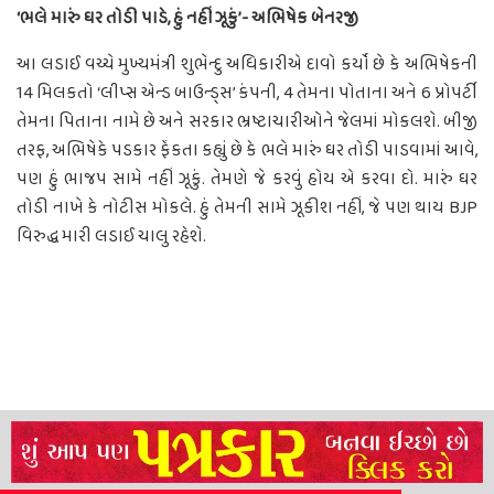
‘ભલે મારું ઘર તોડી પાડે, હું નહીં ઝૂકું’- અભિષેક બેનરજી
આ લડાઈ વચ્ચે મુખ્યમંત્રી શુભેન્દુ અધિકારીએ દાવો કર્યો છે કે અભિષેકની
14 મિલકતો ‘લીપ્સ એન્ડ બાઉન્ડ્સ’ કંપની, 4 તેમના પોતાના અને 6 પ્રોપર્ટી
તેમના પિતાના નામે છે અને સરકાર ભ્રષ્ટાચારીઓને જેલમાં મોકલશે. બીજી
તરફ, અભિષેકે પડકાર ફેંકતા કહ્યું છે કે ભલે મારું ઘર તોડી પાડવામાં આવે,
પણ હું ભાજપ સામે નહીં ઝૂકું. તેમણે જે કરવું હોય એ કરવા દો. મારું ઘર
તોડી નાખે કે નોટીસ મોકલે. હું તેમની સામે ઝૂકીશ નહીં, જે પણ થાય BJP
વિરુદ્ધ મારી લડાઈ ચાલુ રહેશે.