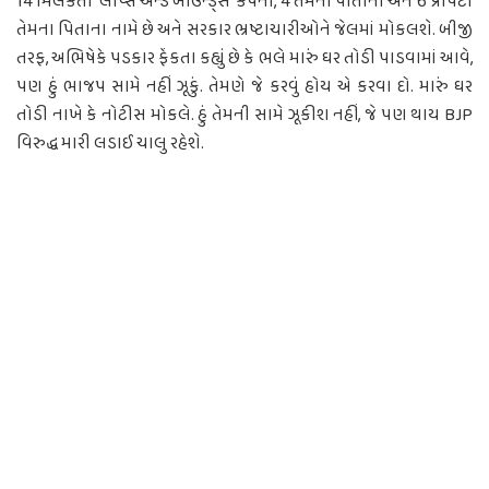
14 મિલકતો ‘લીપ્સ એન્ડ બાઉન્ડ્સ’ કંપની, 4 તેમના પોતાના અને 6 પ્રોપર્ટી
તેમના પિતાના નામે છે અને સરકાર ભ્રષ્ટાચારીઓને જેલમાં મોકલશે. બીજી
તરફ, અભિષેકે પડકાર ફેંકતા કહ્યું છે કે ભલે મારું ઘર તોડી પાડવામાં આવે,
પણ હું ભાજપ સામે નહીં ઝૂકું. તેમણે જે કરવું હોય એ કરવા દો. મારું ઘર
તોડી નાખે કે નોટીસ મોકલે. હું તેમની સામે ઝૂકીશ નહીં, જે પણ થાય BJP
વિરુદ્ધ મારી લડાઈ ચાલુ રહેશે.