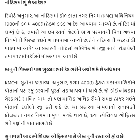
નોટિસમાં શું છે આદેશ?
રિપોર્ટ અનુસાર, આ નોટિસમાં કોલકાતા નગર નિગમ (KMC) અધિનિયમ,
1980ની કલમ 400(1) હેઠળ કડક આદેશ આપવામાં આવ્યો છે. નોટિસમાં
લખ્યું છે કે, ‘તમારી આ ઇમારતનો જેટલો ભાગ પરવાનગી વિના અથવા
નિયમોની વિરુદ્ધ જઈને બનાવવામાં આવ્યો છે, તેને 7 દિવસની અંદર તોડી
પાડવામાં આવે.’ આ પ્રકારની નોટિસો અભિષેક બેનરજી સાથે જોડાયેલી
તમામ 17 પ્રોપર્ટીઝને મોકલવામાં આવી છે.
કાનૂની વિકલ્પો પણ ખુલ્લા: ભારે દંડ ભરીને બચી શકે છે બાંધકામ
KMCના સૂત્રોના જણાવ્યા અનુસાર, કલમ 400(1) હેઠળ મકાનમાલિકોને
પોતાનો પક્ષ રજૂ કરવાની પૂરતી તક આપવામાં આવે છે. જો કોઈ બાંધકામ
ગેરકાયદે સાબિત થાય તો પણ માલિક અધિકારીઓ સમક્ષ હાજર થઈને
પોતાની દલીલો રજૂ કરી શકે છે. આ પ્રકારના મામલાની સુનાવણી
કોલકાતા નગર નિગમના મુખ્ય મથકે થાય છે, જ્યાં સ્પેશિયલ ઓફિસર
બંને પક્ષોની વાત સાંભળે છે.
સુનાવણી બાદ સ્પેશિયલ ઓફિસર પાસે બે કાનૂની રસ્તાઓ હોય છે: