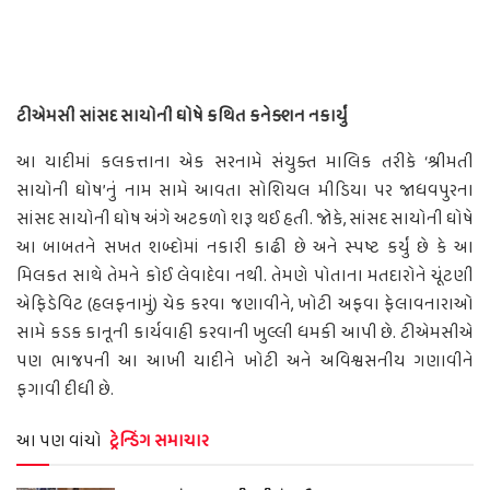
ટીએમસી સાંસદ સાયોની ઘોષે કથિત કનેક્શન નકાર્યું
આ યાદીમાં કલકત્તાના એક સરનામે સંયુક્ત માલિક તરીકે ‘શ્રીમતી
સાયોની ઘોષ’નું નામ સામે આવતા સોશિયલ મીડિયા પર જાધવપુરના
સાંસદ સાયોની ઘોષ અંગે અટકળો શરૂ થઈ હતી. જોકે, સાંસદ સાયોની ઘોષે
આ બાબતને સખત શબ્દોમાં નકારી કાઢી છે અને સ્પષ્ટ કર્યું છે કે આ
મિલકત સાથે તેમને કોઈ લેવાદેવા નથી. તેમણે પોતાના મતદારોને ચૂંટણી
એફિડેવિટ (હલફનામું) ચેક કરવા જણાવીને, ખોટી અફવા ફેલાવનારાઓ
સામે કડક કાનૂની કાર્યવાહી કરવાની ખુલ્લી ધમકી આપી છે. ટીએમસીએ
પણ ભાજપની આ આખી યાદીને ખોટી અને અવિશ્વસનીય ગણાવીને
ફગાવી દીધી છે.
આ પણ વાંચો
ટ્રેન્ડિંગ સમાચાર