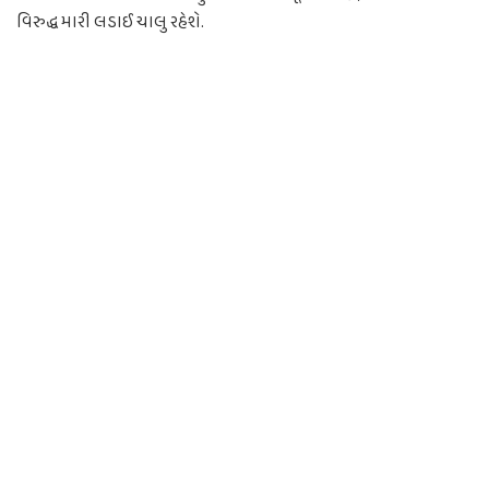
વિરુદ્ધ મારી લડાઈ ચાલુ રહેશે.