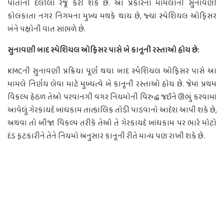
પોતાની દલીલો રજૂ કરી શકે છે. આ પ્રકારના મામલાની સુનાવણી
કોલકાતા નગર નિગમના મુખ્ય મથકે થાય છે, જ્યાં સ્પેશિયલ ઓફિસર
બંને પક્ષોની વાત સાંભળે છે.
સુનાવણી બાદ સ્પેશિયલ ઓફિસર પાસે બે કાનૂની રસ્તાઓ હોય છે:
KMCની સુનાવણી પ્રક્રિયા પૂર્ણ થયા બાદ સ્પેશિયલ ઓફિસર પાસે આ
મામલે નિર્ણય લેવા માટે મુખ્યત્વે બે કાનૂની રસ્તાઓ હોય છે. જેમાં પ્રથમ
વિકલ્પ હેઠળ તેઓ પરવાનગી વગર નિયમોની વિરુદ્ધ જઈને ઊભું કરવામાં
આવેલું ગેરકાયદે બાંધકામ તાત્કાલિક તોડી પાડવાનો આદેશ આપી શકે છે,
અથવા તો બીજા વિકલ્પ તરીકે તેઓ તે ગેરકાયદે બાંધકામ પર ભારે મોટો
દંડ ફટકારીને તેને નિયમો અનુસાર કાનૂની રીતે માન્ય પણ રાખી શકે છે.