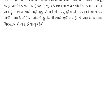
તેમના પિતાના નામે છે અને સરકાર ભ્રષ્ટાચારીઓને જેલમાં મોકલશે. બીજી
તરફ, અભિષેકે પડકાર ફેંકતા કહ્યું છે કે ભલે મારું ઘર તોડી પાડવામાં આવે,
પણ હું ભાજપ સામે નહીં ઝૂકું. તેમણે જે કરવું હોય એ કરવા દો. મારું ઘર
તોડી નાખે કે નોટીસ મોકલે. હું તેમની સામે ઝૂકીશ નહીં, જે પણ થાય BJP
વિરુદ્ધ મારી લડાઈ ચાલુ રહેશે.