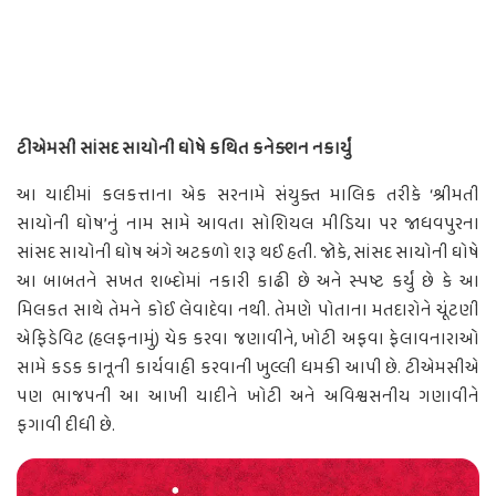
ટીએમસી સાંસદ સાયોની ઘોષે કથિત કનેક્શન નકાર્યું
આ યાદીમાં કલકત્તાના એક સરનામે સંયુક્ત માલિક તરીકે ‘શ્રીમતી
સાયોની ઘોષ’નું નામ સામે આવતા સોશિયલ મીડિયા પર જાધવપુરના
સાંસદ સાયોની ઘોષ અંગે અટકળો શરૂ થઈ હતી. જોકે, સાંસદ સાયોની ઘોષે
આ બાબતને સખત શબ્દોમાં નકારી કાઢી છે અને સ્પષ્ટ કર્યું છે કે આ
મિલકત સાથે તેમને કોઈ લેવાદેવા નથી. તેમણે પોતાના મતદારોને ચૂંટણી
એફિડેવિટ (હલફનામું) ચેક કરવા જણાવીને, ખોટી અફવા ફેલાવનારાઓ
સામે કડક કાનૂની કાર્યવાહી કરવાની ખુલ્લી ધમકી આપી છે. ટીએમસીએ
પણ ભાજપની આ આખી યાદીને ખોટી અને અવિશ્વસનીય ગણાવીને
ફગાવી દીધી છે.