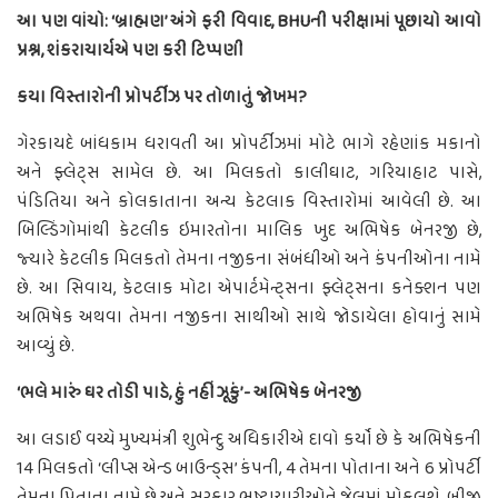
આ પણ વાંચો: ‘બ્રાહ્મણ’ અંગે ફરી વિવાદ, BHUની પરીક્ષામાં પૂછાયો આવો
પ્રશ્ન, શંકરાચાર્યએ પણ કરી ટિપ્પણી
કયા વિસ્તારોની પ્રોપર્ટીઝ પર તોળાતું જોખમ?
ગેરકાયદે બાંધકામ ધરાવતી આ પ્રોપર્ટીઝમાં મોટે ભાગે રહેણાંક મકાનો
અને ફ્લેટ્સ સામેલ છે. આ મિલકતો કાલીઘાટ, ગરિયાહાટ પાસે,
પંડિતિયા અને કોલકાતાના અન્ય કેટલાક વિસ્તારોમાં આવેલી છે. આ
બિલ્ડિંગોમાંથી કેટલીક ઇમારતોના માલિક ખુદ અભિષેક બેનરજી છે,
જ્યારે કેટલીક મિલકતો તેમના નજીકના સંબંધીઓ અને કંપનીઓના નામે
છે. આ સિવાય, કેટલાક મોટા એપાર્ટમેન્ટ્સના ફ્લેટ્સના કનેક્શન પણ
અભિષેક અથવા તેમના નજીકના સાથીઓ સાથે જોડાયેલા હોવાનું સામે
આવ્યું છે.
‘ભલે મારું ઘર તોડી પાડે, હું નહીં ઝૂકું’- અભિષેક બેનરજી
આ લડાઈ વચ્ચે મુખ્યમંત્રી શુભેન્દુ અધિકારીએ દાવો કર્યો છે કે અભિષેકની
14 મિલકતો ‘લીપ્સ એન્ડ બાઉન્ડ્સ’ કંપની, 4 તેમના પોતાના અને 6 પ્રોપર્ટી