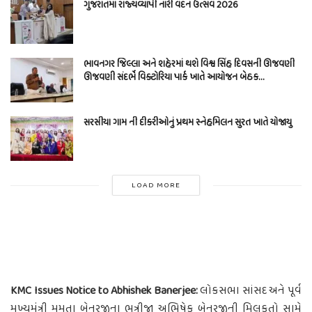
ગુજરાતમાં રાજ્યવ્યાપી નારી વંદન ઉત્સવ 2026
ભાવનગર જિલ્લા અને શહેરમાં થશે વિશ્વ સિંહ દિવસની ઊજવણી
ઊજવણી સંદર્ભે વિક્ટોરિયા પાર્ક ખાતે આયોજન બેઠક…
સરસીયા ગામ ની દીકરીઓનું પ્રથમ સ્નેહમિલન સુરત ખાતે યોજાયુ
LOAD MORE
KMC Issues Notice to Abhishek Banerjee:
લોકસભા સાંસદ અને પૂર્વ
મુખ્યમંત્રી મમતા બેનરજીના ભત્રીજા અભિષેક બેનરજીની મિલકતો સામે