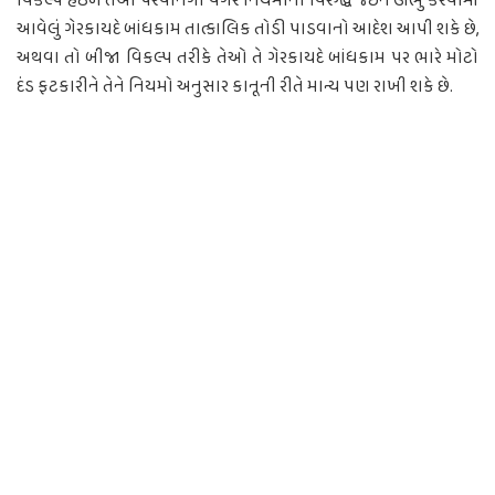
વિકલ્પ હેઠળ તેઓ પરવાનગી વગર નિયમોની વિરુદ્ધ જઈને ઊભું કરવામાં
આવેલું ગેરકાયદે બાંધકામ તાત્કાલિક તોડી પાડવાનો આદેશ આપી શકે છે,
અથવા તો બીજા વિકલ્પ તરીકે તેઓ તે ગેરકાયદે બાંધકામ પર ભારે મોટો
દંડ ફટકારીને તેને નિયમો અનુસાર કાનૂની રીતે માન્ય પણ રાખી શકે છે.