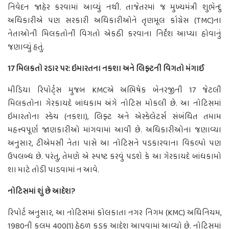
નિવેદન જાહેર કરવામાં આવ્યું નથી. તાજેતરમાં જ મુખ્યમંત્રી શુભેન્દુ
અધિકારીએ પણ સરકારી અધિકારીઓને તૃણમૂલ કોંગ્રેસ (TMC)ના
નેતાઓની મિલકતોની વિગતો એકઠી કરવાના નિર્દેશ આપ્યા હોવાનું
જણાવ્યું હતું.
17 મિલકતો રડાર પર: ઇમારતના નકશા અને લિફ્ટની વિગતો મંગાઈ
મીડિયા રિપોર્ટ્સ મુજબ KMCએ અભિષેક બેનરજીની 17 જેટલી
મિલકતોના ગેરકાયદે બાંધકામ અંગે નોટિસ મોકલી છે. આ નોટિસમાં
ઇમારતોના સ્કેચ (નકશા), લિફ્ટ અને એસ્કેલેટર્સ સંબંધિત તમામ
મહત્ત્વપૂર્ણ જાણકારીઓ માંગવામાં આવી છે. અધિકારીઓના જણાવ્યા
અનુસાર, ટીએમસી નેતા પાસે આ નોટિસને પડકારવાના વિકલ્પો પણ
ઉપલબ્ધ છે. પરંતુ, તેમણે એ સ્પષ્ટ કરવું પડશે કે આ ગેરકાયદે બાંધકામો
શા માટે તોડી પાડવામાં ન આવે.
નોટિસમાં શું છે આદેશ?
રિપોર્ટ અનુસાર, આ નોટિસમાં કોલકાતા નગર નિગમ (KMC) અધિનિયમ,
1980ની કલમ 400(1) હેઠળ કડક આદેશ આપવામાં આવ્યો છે. નોટિસમાં