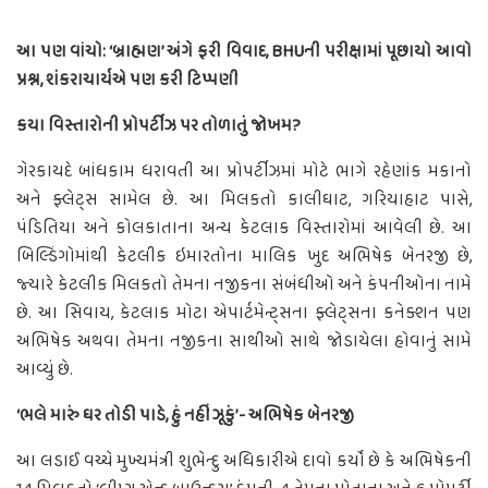
આ પણ વાંચો: ‘બ્રાહ્મણ’ અંગે ફરી વિવાદ, BHUની પરીક્ષામાં પૂછાયો આવો
પ્રશ્ન, શંકરાચાર્યએ પણ કરી ટિપ્પણી
કયા વિસ્તારોની પ્રોપર્ટીઝ પર તોળાતું જોખમ?
ગેરકાયદે બાંધકામ ધરાવતી આ પ્રોપર્ટીઝમાં મોટે ભાગે રહેણાંક મકાનો
અને ફ્લેટ્સ સામેલ છે. આ મિલકતો કાલીઘાટ, ગરિયાહાટ પાસે,
પંડિતિયા અને કોલકાતાના અન્ય કેટલાક વિસ્તારોમાં આવેલી છે. આ
બિલ્ડિંગોમાંથી કેટલીક ઇમારતોના માલિક ખુદ અભિષેક બેનરજી છે,
જ્યારે કેટલીક મિલકતો તેમના નજીકના સંબંધીઓ અને કંપનીઓના નામે
છે. આ સિવાય, કેટલાક મોટા એપાર્ટમેન્ટ્સના ફ્લેટ્સના કનેક્શન પણ
અભિષેક અથવા તેમના નજીકના સાથીઓ સાથે જોડાયેલા હોવાનું સામે
આવ્યું છે.
‘ભલે મારું ઘર તોડી પાડે, હું નહીં ઝૂકું’- અભિષેક બેનરજી
આ લડાઈ વચ્ચે મુખ્યમંત્રી શુભેન્દુ અધિકારીએ દાવો કર્યો છે કે અભિષેકની