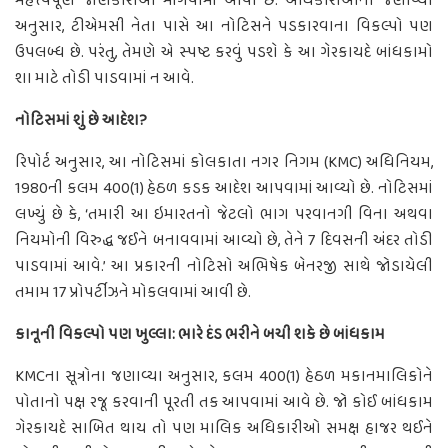
મહત્ત્વપૂર્ણ જાણકારીઓ માંગવામાં આવી છે. અધિકારીઓના જણાવ્યા
અનુસાર, ટીએમસી નેતા પાસે આ નોટિસને પડકારવાના વિકલ્પો પણ
ઉપલબ્ધ છે. પરંતુ, તેમણે એ સ્પષ્ટ કરવું પડશે કે આ ગેરકાયદે બાંધકામો
શા માટે તોડી પાડવામાં ન આવે.
નોટિસમાં શું છે આદેશ?
રિપોર્ટ અનુસાર, આ નોટિસમાં કોલકાતા નગર નિગમ (KMC) અધિનિયમ,
1980ની કલમ 400(1) હેઠળ કડક આદેશ આપવામાં આવ્યો છે. નોટિસમાં
લખ્યું છે કે, ‘તમારી આ ઇમારતનો જેટલો ભાગ પરવાનગી વિના અથવા
નિયમોની વિરુદ્ધ જઈને બનાવવામાં આવ્યો છે, તેને 7 દિવસની અંદર તોડી
પાડવામાં આવે.’ આ પ્રકારની નોટિસો અભિષેક બેનરજી સાથે જોડાયેલી
તમામ 17 પ્રોપર્ટીઝને મોકલવામાં આવી છે.
કાનૂની વિકલ્પો પણ ખુલ્લા: ભારે દંડ ભરીને બચી શકે છે બાંધકામ
KMCના સૂત્રોના જણાવ્યા અનુસાર, કલમ 400(1) હેઠળ મકાનમાલિકોને
પોતાનો પક્ષ રજૂ કરવાની પૂરતી તક આપવામાં આવે છે. જો કોઈ બાંધકામ
ગેરકાયદે સાબિત થાય તો પણ માલિક અધિકારીઓ સમક્ષ હાજર થઈને