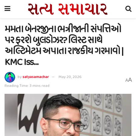
મમતા બેનરજીના ભત્રીજાની સંપત્તિઓ
પર ફરશે બુલડોઝર? લિસ્ટ સાથે
અલ્ટિમેટમ અપાતા રાજકીય ગરમાવો |
KMC Iss…
by
satyasamachar
May 20, 2026
A
A
Reading Time: 3 mins read