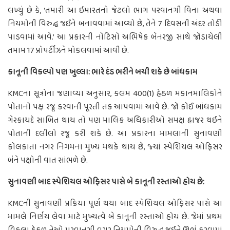
લખ્યું છે કે, ‘તમારી આ ઇમારતનો જેટલો ભાગ પરવાનગી વિના અથવા
નિયમોની વિરુદ્ધ જઈને બનાવવામાં આવ્યો છે, તેને 7 દિવસની અંદર તોડી
પાડવામાં આવે.’ આ પ્રકારની નોટિસો અભિષેક બેનરજી સાથે જોડાયેલી
તમામ 17 પ્રોપર્ટીઝને મોકલવામાં આવી છે.
કાનૂની વિકલ્પો પણ ખુલ્લા: ભારે દંડ ભરીને બચી શકે છે બાંધકામ
KMCના સૂત્રોના જણાવ્યા અનુસાર, કલમ 400(1) હેઠળ મકાનમાલિકોને
પોતાનો પક્ષ રજૂ કરવાની પૂરતી તક આપવામાં આવે છે. જો કોઈ બાંધકામ
ગેરકાયદે સાબિત થાય તો પણ માલિક અધિકારીઓ સમક્ષ હાજર થઈને
પોતાની દલીલો રજૂ કરી શકે છે. આ પ્રકારના મામલાની સુનાવણી
કોલકાતા નગર નિગમના મુખ્ય મથકે થાય છે, જ્યાં સ્પેશિયલ ઓફિસર
બંને પક્ષોની વાત સાંભળે છે.
સુનાવણી બાદ સ્પેશિયલ ઓફિસર પાસે બે કાનૂની રસ્તાઓ હોય છે:
KMCની સુનાવણી પ્રક્રિયા પૂર્ણ થયા બાદ સ્પેશિયલ ઓફિસર પાસે આ
મામલે નિર્ણય લેવા માટે મુખ્યત્વે બે કાનૂની રસ્તાઓ હોય છે. જેમાં પ્રથમ