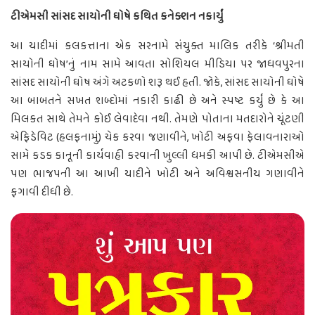
ટીએમસી સાંસદ સાયોની ઘોષે કથિત કનેક્શન નકાર્યું
આ યાદીમાં કલકત્તાના એક સરનામે સંયુક્ત માલિક તરીકે ‘શ્રીમતી
સાયોની ઘોષ’નું નામ સામે આવતા સોશિયલ મીડિયા પર જાધવપુરના
સાંસદ સાયોની ઘોષ અંગે અટકળો શરૂ થઈ હતી. જોકે, સાંસદ સાયોની ઘોષે
આ બાબતને સખત શબ્દોમાં નકારી કાઢી છે અને સ્પષ્ટ કર્યું છે કે આ
મિલકત સાથે તેમને કોઈ લેવાદેવા નથી. તેમણે પોતાના મતદારોને ચૂંટણી
એફિડેવિટ (હલફનામું) ચેક કરવા જણાવીને, ખોટી અફવા ફેલાવનારાઓ
સામે કડક કાનૂની કાર્યવાહી કરવાની ખુલ્લી ધમકી આપી છે. ટીએમસીએ
પણ ભાજપની આ આખી યાદીને ખોટી અને અવિશ્વસનીય ગણાવીને
ફગાવી દીધી છે.