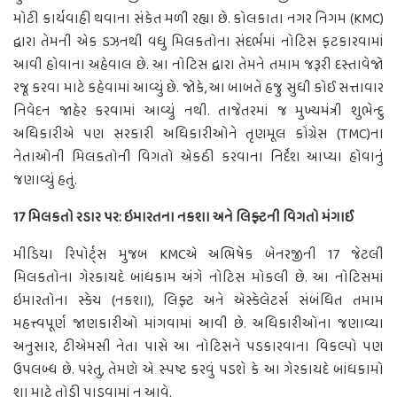
મોટી કાર્યવાહી થવાના સંકેત મળી રહ્યા છે. કોલકાતા નગર નિગમ (KMC)
દ્વારા તેમની એક ડઝનથી વધુ મિલકતોના સંદર્ભમાં નોટિસ ફટકારવામાં
આવી હોવાના અહેવાલ છે. આ નોટિસ દ્વારા તેમને તમામ જરૂરી દસ્તાવેજો
રજૂ કરવા માટે કહેવામાં આવ્યું છે. જોકે, આ બાબતે હજુ સુધી કોઈ સત્તાવાર
નિવેદન જાહેર કરવામાં આવ્યું નથી. તાજેતરમાં જ મુખ્યમંત્રી શુભેન્દુ
અધિકારીએ પણ સરકારી અધિકારીઓને તૃણમૂલ કોંગ્રેસ (TMC)ના
નેતાઓની મિલકતોની વિગતો એકઠી કરવાના નિર્દેશ આપ્યા હોવાનું
જણાવ્યું હતું.
17 મિલકતો રડાર પર: ઇમારતના નકશા અને લિફ્ટની વિગતો મંગાઈ
મીડિયા રિપોર્ટ્સ મુજબ KMCએ અભિષેક બેનરજીની 17 જેટલી
મિલકતોના ગેરકાયદે બાંધકામ અંગે નોટિસ મોકલી છે. આ નોટિસમાં
ઇમારતોના સ્કેચ (નકશા), લિફ્ટ અને એસ્કેલેટર્સ સંબંધિત તમામ
મહત્ત્વપૂર્ણ જાણકારીઓ માંગવામાં આવી છે. અધિકારીઓના જણાવ્યા
અનુસાર, ટીએમસી નેતા પાસે આ નોટિસને પડકારવાના વિકલ્પો પણ
ઉપલબ્ધ છે. પરંતુ, તેમણે એ સ્પષ્ટ કરવું પડશે કે આ ગેરકાયદે બાંધકામો
શા માટે તોડી પાડવામાં ન આવે.