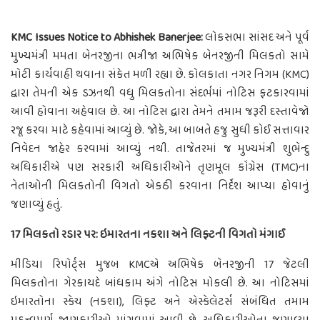
KMC Issues Notice to Abhishek Banerjee:
લોકસભા સાંસદ અને પૂર્વ
મુખ્યમંત્રી મમતા બેનરજીના ભત્રીજા અભિષેક બેનરજીની મિલકતો સામે
મોટી કાર્યવાહી થવાના સંકેત મળી રહ્યા છે. કોલકાતા નગર નિગમ (KMC)
દ્વારા તેમની એક ડઝનથી વધુ મિલકતોના સંદર્ભમાં નોટિસ ફટકારવામાં
આવી હોવાના અહેવાલ છે. આ નોટિસ દ્વારા તેમને તમામ જરૂરી દસ્તાવેજો
રજૂ કરવા માટે કહેવામાં આવ્યું છે. જોકે, આ બાબતે હજુ સુધી કોઈ સત્તાવાર
નિવેદન જાહેર કરવામાં આવ્યું નથી. તાજેતરમાં જ મુખ્યમંત્રી શુભેન્દુ
અધિકારીએ પણ સરકારી અધિકારીઓને તૃણમૂલ કોંગ્રેસ (TMC)ના
નેતાઓની મિલકતોની વિગતો એકઠી કરવાના નિર્દેશ આપ્યા હોવાનું
જણાવ્યું હતું.
17 મિલકતો રડાર પર: ઇમારતના નકશા અને લિફ્ટની વિગતો મંગાઈ
મીડિયા રિપોર્ટ્સ મુજબ KMCએ અભિષેક બેનરજીની 17 જેટલી
મિલકતોના ગેરકાયદે બાંધકામ અંગે નોટિસ મોકલી છે. આ નોટિસમાં
ઇમારતોના સ્કેચ (નકશા), લિફ્ટ અને એસ્કેલેટર્સ સંબંધિત તમામ