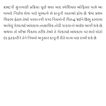
KMCની સુનાવણી પ્રક્રિયા પૂર્ણ થયા બાદ સ્પેશિયલ ઓફિસર પાસે આ
મામલે નિર્ણય લેવા માટે મુખ્યત્વે બે કાનૂની રસ્તાઓ હોય છે. જેમાં પ્રથમ
વિકલ્પ હેઠળ તેઓ પરવાનગી વગર નિયમોની વિરુદ્ધ જઈને ઊભું કરવામાં
આવેલું ગેરકાયદે બાંધકામ તાત્કાલિક તોડી પાડવાનો આદેશ આપી શકે છે,
અથવા તો બીજા વિકલ્પ તરીકે તેઓ તે ગેરકાયદે બાંધકામ પર ભારે મોટો
દંડ ફટકારીને તેને નિયમો અનુસાર કાનૂની રીતે માન્ય પણ રાખી શકે છે.