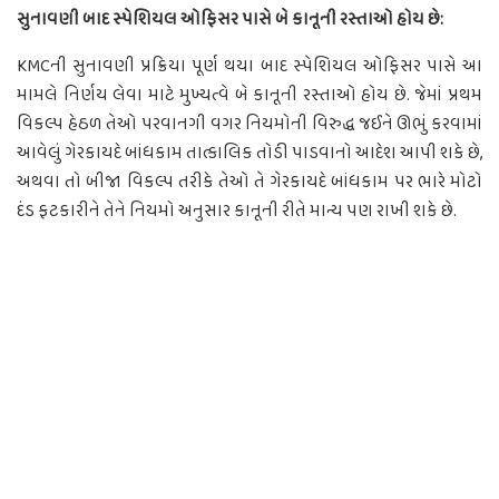
સુનાવણી બાદ સ્પેશિયલ ઓફિસર પાસે બે કાનૂની રસ્તાઓ હોય છે:
KMCની સુનાવણી પ્રક્રિયા પૂર્ણ થયા બાદ સ્પેશિયલ ઓફિસર પાસે આ
મામલે નિર્ણય લેવા માટે મુખ્યત્વે બે કાનૂની રસ્તાઓ હોય છે. જેમાં પ્રથમ
વિકલ્પ હેઠળ તેઓ પરવાનગી વગર નિયમોની વિરુદ્ધ જઈને ઊભું કરવામાં
આવેલું ગેરકાયદે બાંધકામ તાત્કાલિક તોડી પાડવાનો આદેશ આપી શકે છે,
અથવા તો બીજા વિકલ્પ તરીકે તેઓ તે ગેરકાયદે બાંધકામ પર ભારે મોટો
દંડ ફટકારીને તેને નિયમો અનુસાર કાનૂની રીતે માન્ય પણ રાખી શકે છે.