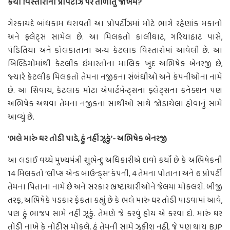
કયા વિસ્તારોની પ્રોપર્ટીઝ પર તોળાતું જોખમ?
ગેરકાયદે બાંધકામ ધરાવતી આ પ્રોપર્ટીઝમાં મોટે ભાગે રહેણાંક મકાનો
અને ફ્લેટ્સ સામેલ છે. આ મિલકતો કાલીઘાટ, ગરિયાહાટ પાસે,
પંડિતિયા અને કોલકાતાના અન્ય કેટલાક વિસ્તારોમાં આવેલી છે. આ
બિલ્ડિંગોમાંથી કેટલીક ઇમારતોના માલિક ખુદ અભિષેક બેનરજી છે,
જ્યારે કેટલીક મિલકતો તેમના નજીકના સંબંધીઓ અને કંપનીઓના નામે
છે. આ સિવાય, કેટલાક મોટા એપાર્ટમેન્ટ્સના ફ્લેટ્સના કનેક્શન પણ
અભિષેક અથવા તેમના નજીકના સાથીઓ સાથે જોડાયેલા હોવાનું સામે
આવ્યું છે.
‘ભલે મારું ઘર તોડી પાડે, હું નહીં ઝૂકું’- અભિષેક બેનરજી
આ લડાઈ વચ્ચે મુખ્યમંત્રી શુભેન્દુ અધિકારીએ દાવો કર્યો છે કે અભિષેકની
14 મિલકતો ‘લીપ્સ એન્ડ બાઉન્ડ્સ’ કંપની, 4 તેમના પોતાના અને 6 પ્રોપર્ટી
તેમના પિતાના નામે છે અને સરકાર ભ્રષ્ટાચારીઓને જેલમાં મોકલશે. બીજી
તરફ, અભિષેકે પડકાર ફેંકતા કહ્યું છે કે ભલે મારું ઘર તોડી પાડવામાં આવે,
પણ હું ભાજપ સામે નહીં ઝૂકું. તેમણે જે કરવું હોય એ કરવા દો. મારું ઘર
તોડી નાખે કે નોટીસ મોકલે. હું તેમની સામે ઝૂકીશ નહીં, જે પણ થાય BJP