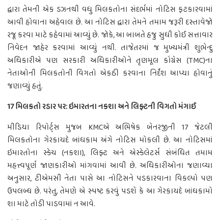
દ્વારા તેમની એક ડઝનથી વધુ મિલકતોના સંદર્ભમાં નોટિસ ફટકારવામાં
આવી હોવાના અહેવાલ છે. આ નોટિસ દ્વારા તેમને તમામ જરૂરી દસ્તાવેજો
રજૂ કરવા માટે કહેવામાં આવ્યું છે. જોકે, આ બાબતે હજુ સુધી કોઈ સત્તાવાર
નિવેદન જાહેર કરવામાં આવ્યું નથી. તાજેતરમાં જ મુખ્યમંત્રી શુભેન્દુ
અધિકારીએ પણ સરકારી અધિકારીઓને તૃણમૂલ કોંગ્રેસ (TMC)ના
નેતાઓની મિલકતોની વિગતો એકઠી કરવાના નિર્દેશ આપ્યા હોવાનું
જણાવ્યું હતું.
17 મિલકતો રડાર પર: ઇમારતના નકશા અને લિફ્ટની વિગતો મંગાઈ
મીડિયા રિપોર્ટ્સ મુજબ KMCએ અભિષેક બેનરજીની 17 જેટલી
મિલકતોના ગેરકાયદે બાંધકામ અંગે નોટિસ મોકલી છે. આ નોટિસમાં
ઇમારતોના સ્કેચ (નકશા), લિફ્ટ અને એસ્કેલેટર્સ સંબંધિત તમામ
મહત્ત્વપૂર્ણ જાણકારીઓ માંગવામાં આવી છે. અધિકારીઓના જણાવ્યા
અનુસાર, ટીએમસી નેતા પાસે આ નોટિસને પડકારવાના વિકલ્પો પણ
ઉપલબ્ધ છે. પરંતુ, તેમણે એ સ્પષ્ટ કરવું પડશે કે આ ગેરકાયદે બાંધકામો
શા માટે તોડી પાડવામાં ન આવે.