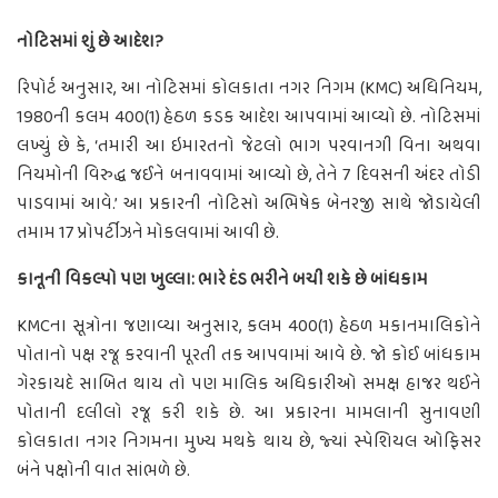
નોટિસમાં શું છે આદેશ?
રિપોર્ટ અનુસાર, આ નોટિસમાં કોલકાતા નગર નિગમ (KMC) અધિનિયમ,
1980ની કલમ 400(1) હેઠળ કડક આદેશ આપવામાં આવ્યો છે. નોટિસમાં
લખ્યું છે કે, ‘તમારી આ ઇમારતનો જેટલો ભાગ પરવાનગી વિના અથવા
નિયમોની વિરુદ્ધ જઈને બનાવવામાં આવ્યો છે, તેને 7 દિવસની અંદર તોડી
પાડવામાં આવે.’ આ પ્રકારની નોટિસો અભિષેક બેનરજી સાથે જોડાયેલી
તમામ 17 પ્રોપર્ટીઝને મોકલવામાં આવી છે.
કાનૂની વિકલ્પો પણ ખુલ્લા: ભારે દંડ ભરીને બચી શકે છે બાંધકામ
KMCના સૂત્રોના જણાવ્યા અનુસાર, કલમ 400(1) હેઠળ મકાનમાલિકોને
પોતાનો પક્ષ રજૂ કરવાની પૂરતી તક આપવામાં આવે છે. જો કોઈ બાંધકામ
ગેરકાયદે સાબિત થાય તો પણ માલિક અધિકારીઓ સમક્ષ હાજર થઈને
પોતાની દલીલો રજૂ કરી શકે છે. આ પ્રકારના મામલાની સુનાવણી
કોલકાતા નગર નિગમના મુખ્ય મથકે થાય છે, જ્યાં સ્પેશિયલ ઓફિસર
બંને પક્ષોની વાત સાંભળે છે.