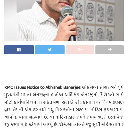
KMC Issues Notice to Abhishek Banerjee:
લોકસભા સાંસદ અને પૂર્વ
મુખ્યમંત્રી મમતા બેનરજીના ભત્રીજા અભિષેક બેનરજીની મિલકતો સામે
મોટી કાર્યવાહી થવાના સંકેત મળી રહ્યા છે. કોલકાતા નગર નિગમ (KMC)
દ્વારા તેમની એક ડઝનથી વધુ મિલકતોના સંદર્ભમાં નોટિસ ફટકારવામાં
આવી હોવાના અહેવાલ છે. આ નોટિસ દ્વારા તેમને તમામ જરૂરી દસ્તાવેજો
રજૂ કરવા માટે કહેવામાં આવ્યું છે. જોકે, આ બાબતે હજુ સુધી કોઈ સત્તાવાર