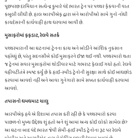
પૂછપરછ દરમિયાન સત્યેન્દ્ર કુમારે વંદે ભારત ટ્રેન પર પથ્થર ફેંકવાની વાત
કબૂલી લીધી છે. હાલ આરપીએફ દ્વારા બંને આરોપીઓ સામે ગુનો નોંધી
કાયદેસરની કાર્યવાહી હાથ ધરવામાં આવી છે.
મુસાફરોમાં ફફડાટ, રેલવે સતર્ક
પથ્થરમારાની આ ઘટનામાં ટ્રેનના કાચ અને બોડીને આંશિક નુકસાન
પહોંચ્યું છે, પરંતુ સદનસીબે કોઈ મુસાફરને ઈજા થઈ નથી. પથ્થરમારો થતા
જ ટ્રેનમાં સવાર મુસાફરોમાં થોડીવાર માટે ગભરાટ ફેલાઈ ગયો હતો. રેલવે
વહીવટીતંત્રે સ્પષ્ટ કર્યું છે કે હાઈ-સ્પીડ ટ્રેનોની સુરક્ષા સાથે કોઈ બાંધછોડ
કરવામાં આવશે નહીં અને આવા ગુનેગારો સામે સખત કાર્યવાહી કરવામાં
આવશે.
તપાસનો ધમધમાટ ચાલુ
આરપીએફ હવે એ દિશામાં તપાસ કરી રહી છે કે પથ્થરમારો કરવા
પાછળનો મુખ્ય ઉદ્દેશ્ય શું હતો અને શું આમાં અન્ય કોઈ લોકો સામેલ છે?
આ ઘટના બાદ વંદે ભારત જેવી સેમી-હાઈ સ્પીડ ટ્રેનોના રૂટ પર રેલવે