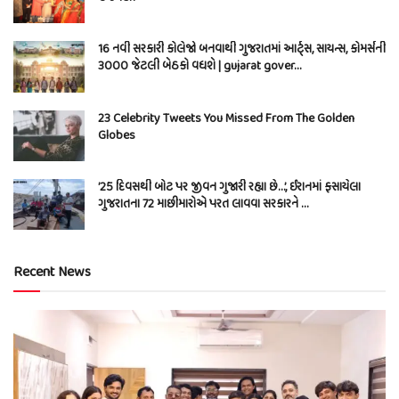
16 નવી સરકારી કોલેજો બનવાથી ગુજરાતમાં આર્ટ્સ, સાયન્સ, કોમર્સની
3000 જેટલી બેઠકો વધશે | gujarat gover…
23 Celebrity Tweets You Missed From The Golden
Globes
’25 દિવસથી બોટ પર જીવન ગુજારી રહ્યા છે…’, ઈરાનમાં ફસાયેલા
ગુજરાતના 72 માછીમારોએ પરત લાવવા સરકારને …
Recent News