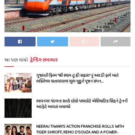
આ પણ વાંચો
ટ્રેન્ડિંગ સમાચાર
ગુજરાતી ફિલ્મ “શ્રી શ્યામ તું હી સહારા”નું આર.ડી ફાર્મ ખાતે
ભક્તિમય વાતાવરણમાં શુભ મુહૂર્ત પૂજન સંપન…
ભાવનગર મંડળના સતર્ક લોકો પાયલોટે એશિયાટિક સિંહને ટ્રેનની
અડફેટે આવતાં બચાવ્યો
NEERAJ TIWARI’S ACTION FRANCHISE ROLLS WITH
TIGER SHROFF, REMO D’SOUZA AND A POWER-