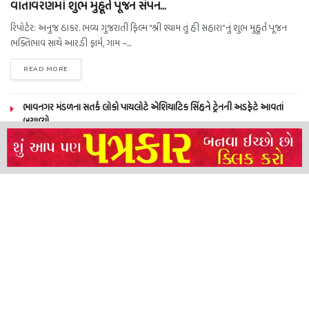
વાતાવરણમાં શુભ મુહૂર્ત પૂજન સંપન…
રિપોર્ટર: અનુજ ઠાકર. ભવ્ય ગુજરાતી ફિલ્મ “શ્રી શ્યામ તું હી સહારા”નું શુભ મુહૂર્ત પૂજન
ભક્તિભાવ સાથે આર.ડી ફાર્મ, ગામ –...
READ MORE
ભાવનગર મંડળના સતર્ક લોકો પાયલોટે એશિયાટિક સિંહને ટ્રેનની અડફેટે આવતાં
બચાવ્યો
NEERAJ TIWARI’S ACTION FRANCHISE ROLLS WITH TIGER SHROFF,
REMO D’SOUZA AND A POWER-PACKED ENSEMBLE
ધારી પત્રકાર સંઘ – અમરેલી બ્રોડગેજ કમેટી દ્વારા જીલ્લા કલેકટર ને આવેદનપત્ર
બ્રહ્માકુમારીઝના “10 કરોડ નશામુક્તિ પ્રતિજ્ઞા રાષ્ટ્રીય મહાઅભિયાન” નો પીએમ મોદી
દ્વારા કરાયો આરંભ
About
Advertise
Privacy & Policy
Contact