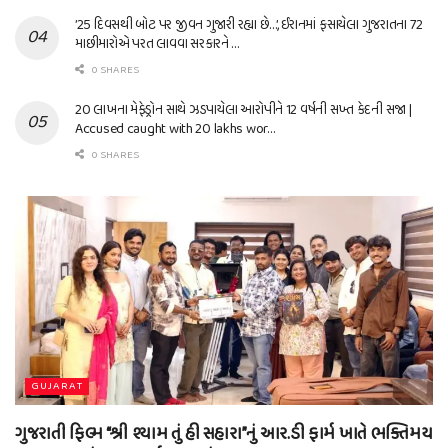
’25 દિવસથી બોટ પર જીવન ગુજારી રહ્યા છે…’, ઈરાનમાં ફસાયેલા ગુજરાતના 72
માછીમારોએ પરત લાવવા સરકારને …
0 SHARES
20 લાખના મેફેડ્રોન સાથે ઝડપાયેલા આરોપીને 12 વર્ષની સખ્ત કેદની સજા |
Accused caught with 20 lakhs wor…
0 SHARES
GUJARAT
ગુજરાતી ફિલ્મ “શ્રી શ્યામ તું હી સહારા”નું આર.ડી ફાર્મ ખાતે ભક્તિમય