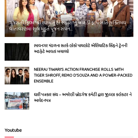
ગુજરાતી ફિલ્મ “શ્રી શ્યામ તું હી સહારા”નું આર.ડી ફાર્મ ખાતે ભક્તિમય
વાતાવરણમાં શુભ મુહૂર્ત પૂજન સંપન…
ભાવનગર મંડળના સતર્ક લોકો પાયલોટે એશિયાટિક સિંહને ટ્રેનની
અડફેટે આવતાં બચાવ્યો
NEERAJ TIWARI’S ACTION FRANCHISE ROLLS WITH
TIGER SHROFF, REMO D’SOUZA AND A POWER-PACKED
ENSEMBLE
ધારી પત્રકાર સંઘ – અમરેલી બ્રોડગેજ કમેટી દ્વારા જીલ્લા કલેકટર ને
આવેદનપત્ર
Youtube