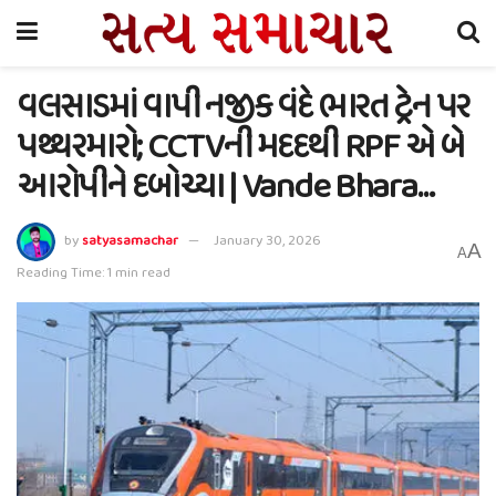
વલસાડમાં વાપી નજીક વંદે ભારત ટ્રેન પર
પથ્થરમારો; CCTVની મદદથી RPF એ બે
આરોપીને દબોચ્યા | Vande Bhara…
by
satyasamachar
January 30, 2026
A
A
Reading Time: 1 min read