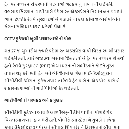
ટ્રેન પર પથ્થરમારો કરવાની ઘટનાઓ અટકવાનું નામ નથી લઈ રહી.
વલસાડ જિલ્લાના વાપી પાસે વંદે ભારત એક્સપ્રેસને નિશાન બનાવવામાં
આવી છે, જોકે રેલવે સુરક્ષા દળોએ ગણતરીના કલાકોમાં જ આરોપીઓને
જેલના સળિયા પાછળ ધકેલી દીધા છે.
CCTV ફૂટેજથી ખુલી પથ્થરબાજોની પોલ
ગત 27 જાન્યુઆરીએ જ્યારે વંદે ભારત એક્સપ્રેસ વાપી વિસ્તારમાંથી પસાર
થઈ રહી હતી, ત્યારે અજાણ્યા અસામાજિક તત્વોએ ટ્રેન પર પથ્થરમારો કર્યો
હતો. રેલવે સુરક્ષા દળ (RPF) એ આ ઘટનાની ગંભીરતાને જોઈને તુરંત
તપાસ શરૂ કરી હતી. ટ્રેન અને એન્જિનમાં લાગેલા હાઈ-રિઝોલ્યુશન
સીસીટીવી કેમેરાના ફૂટેજ તપાસતા રેલવે ટ્રેક પાસેના એક પોલ પાસે બે
શંકાસ્પદ શખ્સોની ગતિવિધિઓ કેદ થઈ હતી.
આરોપીઓની ધરપકડ અને કબૂલાત
સીસીટીવી ફૂટેજના આધારે આરપીએફની ટીમે વાપીના મોરાઈ ગેટ
વિસ્તારમાં તપાસ હાથ ધરી હતી. પોલીસે ત્યાં રહેતા બે યુવકો સત્યેન્દ્ર
કુમાર ઉર્ફે છોટુ (20 વર્ષ) અને શ્રીપાલ શિવનરેશને હિરાસતમાં લીધા હતા.