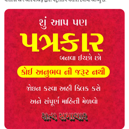
પોલીસ અને આરપીએફ દ્વારા પેટ્રોલિંગ વધારી દેવામાં આવ્યું છે.