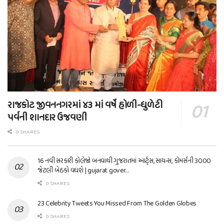
રાજકોટ જીવનનગરમાં ૪૩ માં વર્ષે હોળી-ધુળેટી
પર્વની શાનદાર ઉજવણી
0 SHARES
16 નવી સરકારી કોલેજો બનવાથી ગુજરાતમાં આર્ટ્સ, સાયન્સ, કોમર્સની 3000
જેટલી બેઠકો વધશે | gujarat gover…
0 SHARES
23 Celebrity Tweets You Missed From The Golden Globes
0 SHARES