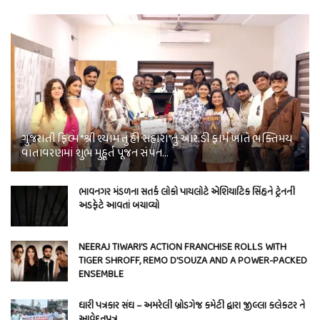
ગુજરાતી ફિલ્મ “શ્રી શ્યામ તું હી સહારા”નું આર.ડી ફાર્મ ખાતે ભક્તિમય
વાતાવરણમાં શુભ મુહૂર્ત પૂજન સંપન…
ભાવનગર મંડળના સતર્ક લોકો પાયલોટે એશિયાટિક સિંહને ટ્રેનની
અડફેટે આવતાં બચાવ્યો
NEERAJ TIWARI’S ACTION FRANCHISE ROLLS WITH
TIGER SHROFF, REMO D’SOUZA AND A POWER-PACKED
ENSEMBLE
ધારી પત્રકાર સંઘ – અમરેલી બ્રોડગેજ કમેટી દ્વારા જીલ્લા કલેકટર ને
આવેદનપત્ર