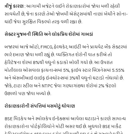
ત્રીજું કારણ
: આગામી બજેટને લઈને રોકાણકારોમાં જોવા મળી રહેલી
સાવચેતી છે, જેના કારણે તેઓ જોખમી એસેટ્સમાંથી નાણાં ખેંચીને સોના-
ચાંદી જેવા સુરક્ષિત વિકલ્પો તરફ વળી રહ્યા છે.
સેક્ટર મુજબની સ્થિતિ અને લોકપ્રિય શેરોમાં ગાબડાં
બજારમાં આજે ઓટો, FMCG, હેલ્થકેર, આઇટી અને પ્રાયવેટ બૅંક સેક્ટરમાં
ભારે દબાણ જોવા મળી રહ્યું છે. વ્યક્તિગત શેરોની વાત કરીએ તો
હેરિટેજના શેરમાં 8%થી વધુનો કડાકો બોલી ગયો છે. આ ઉપરાંત
મોતીલાલ ઓસવાલ ફાયનાન્સમાં 5%, ફાઇવ સ્ટાર બિઝનેસમાં 5.55%
અને એસબીઆઇ લાઇફ ઇન્સ્યોરન્સમાં 3%થી વધુનો ઘટાડો નોંધાયો છે.
જોકે, ટાટા સ્ટીલ અને NTPC જેવા ગણ્યાગાંઠ્યા શેરોમાં 2% જેટલો
ઉછાળો પણ જોવા મળ્યો છે.
રોકાણકારોની સંપત્તિમાં મસમોટું ધોવાણ
BSE મિડકેપ અને સ્મોલકેપ ઇન્ડેક્સમાં આવેલા ઘટાડાને કારણે સામાન્ય
રોકાણકારોના પોર્ટફોલિયોને મોટી અસર થઈ છે. બુધવારે BSE માર્કેટ