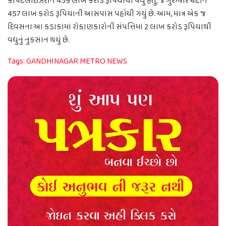
કેપિટલાઇઝેશન 459 લાખ કરોડ રૂપિયાથી વધુ હતું, જે ગુરુવારે ઘટીને
457 લાખ કરોડ રૂપિયાની આસપાસ પહોંચી ગયું છે. આમ, માત્ર એક જ
દિવસના આ કડાકામાં રોકાણકારોની સંપત્તિમાં 2 લાખ કરોડ રૂપિયાથી
વધુનું નુકસાન થયું છે.
Tags:
GANDHINAGAR METRO NEWS