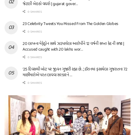
જેટલી બેઠકો વધશે | gujarat gover…
0 SHARES
23 Celebrity Tweets You Missed From The Golden Globes
0 SHARES
20 લાખના મેફેડ્રોન સાથે ઝડપાયેલા આરોપીને 12 વર્ષની સખ્ત કેદની સજા |
Accused caught with 20 lakhs wor…
0 SHARES
’25 દિવસથી બોટ પર જીવન ગુજારી રહ્યા છે…’, ઈરાનમાં ફસાયેલા ગુજરાતના 72
માછીમારોએ પરત લાવવા સરકારને …
0 SHARES