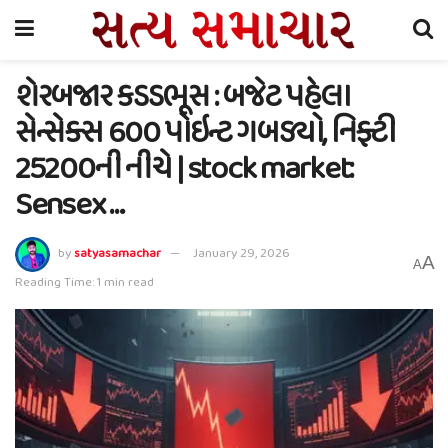
શેરબજાર કડડભૂસ : બજેટ પહેલા
સેન્સેક્સ 600 પોઇન્ટ ગબડ્યો, નિફ્ટી
25200ની નીચે | stock market:
Sensex …
by
satyasamachar
January 29, 2026
A
A
Reading Time: 1 min read