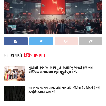
આ પણ વાંચો
ટ્રેન્ડિંગ સમાચાર
ગુજરાતી ફિલ્મ “શ્રી શ્યામ તું હી સહારા”નું આર.ડી ફાર્મ ખાતે
ભક્તિમય વાતાવરણમાં શુભ મુહૂર્ત પૂજન સંપન…
ભાવનગર મંડળના સતર્ક લોકો પાયલોટે એશિયાટિક સિંહને ટ્રેનની
અડફેટે આવતાં બચાવ્યો