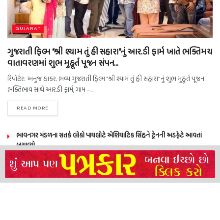
GUJARAT
ગુજરાતી ફિલ્મ “શ્રી શ્યામ તું હી સહારા”નું આર.ડી ફાર્મ ખાતે ભક્તિમય
વાતાવરણમાં શુભ મુહૂર્ત પૂજન સંપન…
રિપોર્ટર: અનુજ ઠાકર. ભવ્ય ગુજરાતી ફિલ્મ “શ્રી શ્યામ તું હી સહારા”નું શુભ મુહૂર્ત પૂજન
ભક્તિભાવ સાથે આર.ડી ફાર્મ, ગામ –...
READ MORE
ભાવનગર મંડળના સતર્ક લોકો પાયલોટે એશિયાટિક સિંહને ટ્રેનની અડફેટે આવતાં
બચાવ્યો
NEERAJ TIWARI’S ACTION FRANCHISE ROLLS WITH TIGER SHROFF,
REMO D’SOUZA AND A POWER-PACKED ENSEMBLE
ધારી પત્રકાર સંઘ – અમરેલી બ્રોડગેજ કમેટી દ્વારા જીલ્લા કલેકટર ને આવેદનપત્ર
બ્રહ્માકુમારીઝના “10 કરોડ નશામુક્તિ પ્રતિજ્ઞા રાષ્ટ્રીય મહાઅભિયાન” નો પીએમ મોદી
દ્વારા કરાયો આરંભ