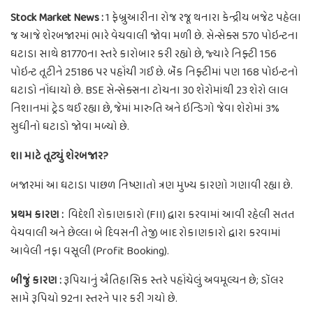
Stock Market News :
1 ફેબ્રુઆરીના રોજ રજૂ થનારા કેન્દ્રીય બજેટ પહેલા
જ આજે શેરબજારમાં ભારે વેચવાલી જોવા મળી છે. સેન્સેક્સ 570 પોઇન્ટના
ઘટાડા સાથે 81770ના સ્તરે કારોબાર કરી રહ્યો છે, જ્યારે નિફ્ટી 156
પોઇન્ટ તૂટીને 25186 પર પહોંચી ગઈ છે. બૅંક નિફ્ટીમાં પણ 168 પોઇન્ટનો
ઘટાડો નોંધાયો છે. BSE સેન્સેક્સના ટોચના 30 શેરોમાંથી 23 શેરો લાલ
નિશાનમાં ટ્રેડ થઈ રહ્યા છે, જેમાં મારુતિ અને ઇન્ડિગો જેવા શેરોમાં 3%
સુધીનો ઘટાડો જોવા મળ્યો છે.
શા માટે તૂટ્યું શેરબજાર?
બજારમાં આ ઘટાડા પાછળ નિષ્ણાતો ત્રણ મુખ્ય કારણો ગણાવી રહ્યા છે.
પ્રથમ કારણ :
વિદેશી રોકાણકારો (FII) દ્વારા કરવામાં આવી રહેલી સતત
વેચવાલી અને છેલ્લા બે દિવસની તેજી બાદ રોકાણકારો દ્વારા કરવામાં
આવેલી નફા વસૂલી (Profit Booking).
બીજું કારણ :
રૂપિયાનું ઐતિહાસિક સ્તરે પહોંચેલું અવમૂલ્યન છે; ડૉલર
સામે રૂપિયો 92ના સ્તરને પાર કરી ગયો છે.