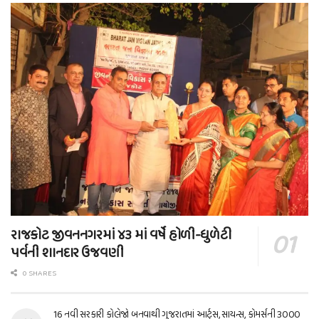
રાજકોટ જીવનનગરમાં ૪૩ માં વર્ષે હોળી-ધુળેટી
પર્વની શાનદાર ઉજવણી
0 SHARES
16 નવી સરકારી કોલેજો બનવાથી ગુજરાતમાં આર્ટ્સ, સાયન્સ, કોમર્સની 3000