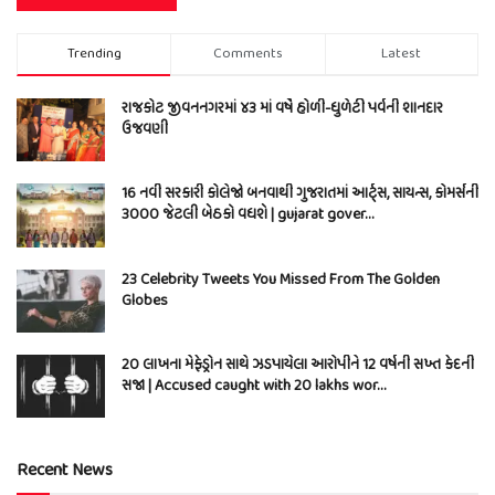
Trending
Comments
Latest
રાજકોટ જીવનનગરમાં ૪૩ માં વર્ષે હોળી-ધુળેટી પર્વની શાનદાર
ઉજવણી
16 નવી સરકારી કોલેજો બનવાથી ગુજરાતમાં આર્ટ્સ, સાયન્સ, કોમર્સની
3000 જેટલી બેઠકો વધશે | gujarat gover…
23 Celebrity Tweets You Missed From The Golden
Globes
20 લાખના મેફેડ્રોન સાથે ઝડપાયેલા આરોપીને 12 વર્ષની સખ્ત કેદની
સજા | Accused caught with 20 lakhs wor…
Recent News