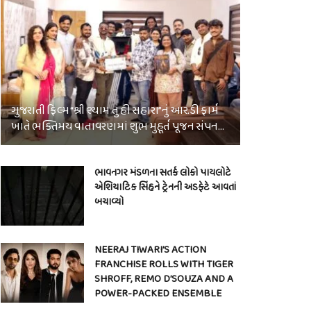
ગુજરાતી ફિલ્મ “શ્રી શ્યામ તું હી સહારા”નું આર.ડી ફાર્મ
ખાતે ભક્તિમય વાતાવરણમાં શુભ મુહૂર્ત પૂજન સંપન…
ભાવનગર મંડળના સતર્ક લોકો પાયલોટે
એશિયાટિક સિંહને ટ્રેનની અડફેટે આવતાં
બચાવ્યો
NEERAJ TIWARI’S ACTION
FRANCHISE ROLLS WITH TIGER
SHROFF, REMO D’SOUZA AND A
POWER-PACKED ENSEMBLE