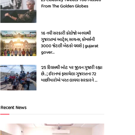
From The Golden Globes
16 નવી સરકારી કોલેજો બનવાથી
ગુજરાતમાં આર્ટ્સ, સાયન્સ, કોમર્સની
3000 જેટલી બેઠકો વધશે | gujarat
gover…
’25 દિવસથી બોટ પર જીવન ગુજારી રહ્યા
છે…’, ઈરાનમાં ફસાયેલા ગુજરાતના 72
માછીમારોએ પરત લાવવા સરકારને …
Recent News