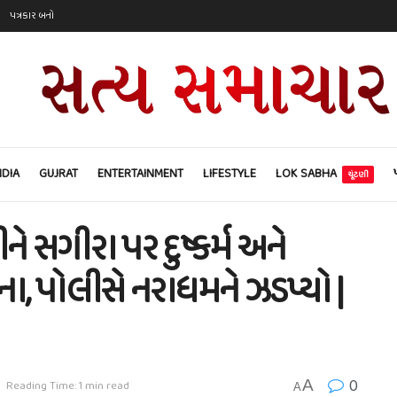
પત્રકાર બનો
NDIA
GUJRAT
ENTERTAINMENT
LIFESTYLE
LOK SABHA
ચૂંટણી
ને સગીરા પર દુષ્કર્મ અને
ા, પોલીસે નરાધમને ઝડપ્યો |
0
A
Reading Time: 1 min read
A