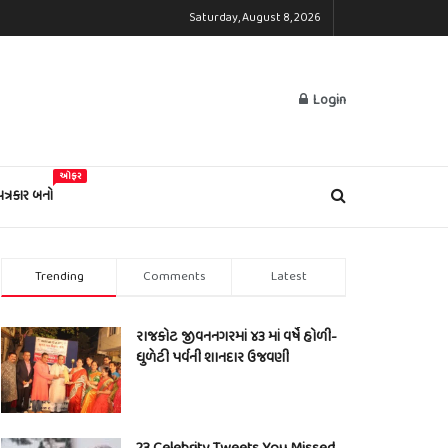
Saturday, August 8, 2026
Login
ઓફર
પત્રકાર બનો
Trending
Comments
Latest
રાજકોટ જીવનનગરમાં ૪૩ માં વર્ષે હોળી-
ધુળેટી પર્વની શાનદાર ઉજવણી
23 Celebrity Tweets You Missed