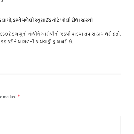
ાયો, SPને મળેલી સ્યુસાઈડ નોટે ખોલી દીધા રહસ્યો
OCSO હેઠળ ગુનો નોંધીને આરોપીની ઝડપી પાડવા તપાસ હાથ ધરી હતી.
રપકડ કરીને આગળની કાર્યવાહી હાથ ધરી છે.
are marked
*