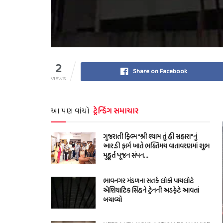
2
Share on Facebook
VIEWS
આ પણ વાંચો
ટ્રેન્ડિંગ સમાચાર
ગુજરાતી ફિલ્મ “શ્રી શ્યામ તું હી સહારા”નું
આર.ડી ફાર્મ ખાતે ભક્તિમય વાતાવરણમાં શુભ
મુહૂર્ત પૂજન સંપન…
ભાવનગર મંડળના સતર્ક લોકો પાયલોટે
એશિયાટિક સિંહને ટ્રેનની અડફેટે આવતાં
બચાવ્યો