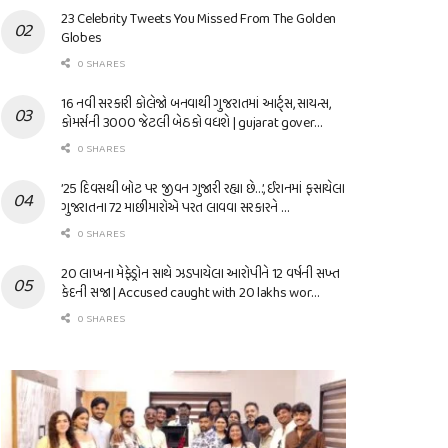
23 Celebrity Tweets You Missed From The Golden
Globes
0 SHARES
16 નવી સરકારી કોલેજો બનવાથી ગુજરાતમાં આર્ટ્સ, સાયન્સ,
કોમર્સની 3000 જેટલી બેઠકો વધશે | gujarat gover…
0 SHARES
’25 દિવસથી બોટ પર જીવન ગુજારી રહ્યા છે…’, ઈરાનમાં ફસાયેલા
ગુજરાતના 72 માછીમારોએ પરત લાવવા સરકારને …
0 SHARES
20 લાખના મેફેડ્રોન સાથે ઝડપાયેલા આરોપીને 12 વર્ષની સખ્ત
કેદની સજા | Accused caught with 20 lakhs wor…
0 SHARES