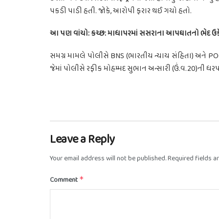
પકડી પાડી હતી. જોકે, આરોપી ફરાર થઈ ગયો હતો.
આ પણ વાંચો: કચ્છ: માધાપરમાં સસરાના આપઘાતનો ભેદ ઉકેલ
સમગ્ર મામલે પોલીસે BNS (ભારતીય ન્યાય સંહિતા) અને P
જેમાં પોલીસે રફીક મોહમ્મદ સુભાન અન્સારી (ઉં.વ.20)ની ધ
Leave a Reply
Your email address will not be published.
Required fields 
Comment
*