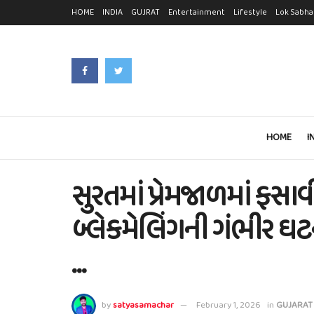
HOME
INDIA
GUJRAT
Entertainment
Lifestyle
Lok Sabha
HOME
I
સુરતમાં પ્રેમજાળમાં ફસાવી
બ્લેકમેલિંગની ગંભીર ઘટન
…
by
satyasamachar
February 1, 2026
in
GUJARAT