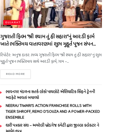
GUJARAT
ગુજરાતી ફિલ્મ “શ્રી શ્યામ તું હી સહારા”નું આર.ડી ફાર્મ
ખાતે ભક્તિમય વાતાવરણમાં શુભ મુહૂર્ત પૂજન સંપન…
રિપોર્ટર: અનુજ ઠાકર. ભવ્ય ગુજરાતી ફિલ્મ “શ્રી શ્યામ તું હી સહારા”નું શુભ
મુહૂર્ત પૂજન ભક્તિભાવ સાથે આર.ડી ફાર્મ, ગામ –...
READ MORE
ભાવનગર મંડળના સતર્ક લોકો પાયલોટે એશિયાટિક સિંહને ટ્રેનની
અડફેટે આવતાં બચાવ્યો
NEERAJ TIWARI’S ACTION FRANCHISE ROLLS WITH
TIGER SHROFF, REMO D’SOUZA AND A POWER-PACKED
ENSEMBLE
ધારી પત્રકાર સંઘ – અમરેલી બ્રોડગેજ કમેટી દ્વારા જીલ્લા કલેકટર ને
આવેદનપત્ર