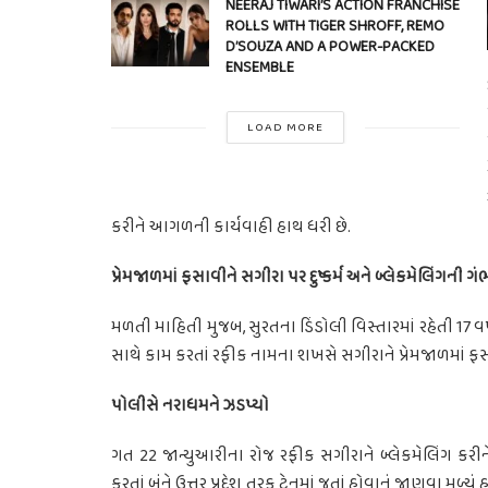
NEERAJ TIWARI’S ACTION FRANCHISE
ROLLS WITH TIGER SHROFF, REMO
D’SOUZA AND A POWER-PACKED
ENSEMBLE
LOAD MORE
કરીને આગળની કાર્યવાહી હાથ ધરી છે.
પ્રેમજાળમાં ફસાવીને સગીરા પર દુષ્કર્મ અને બ્લેકમેલિંગની ગ
મળતી માહિતી મુજબ, સુરતના ડિંડોલી વિસ્તારમાં રહેતી 17 
સાથે કામ કરતાં રફીક નામના શખસે સગીરાને પ્રેમજાળમાં ફસાવીન
પોલીસે નરાધમને ઝડપ્યો
ગત 22 જાન્યુઆરીના રોજ રફીક સગીરાને બ્લેકમેલિંગ કર
કરતાં બંને ઉત્તર પ્રદેશ તરફ ટ્રેનમાં જતાં હોવાનું જાણવા મ