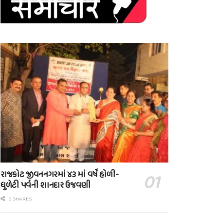
રાજકોટ જીવનનગરમાં ૪૩ માં વર્ષે હોળી-
ધુળેટી પર્વની શાનદાર ઉજવણી
0 SHARES