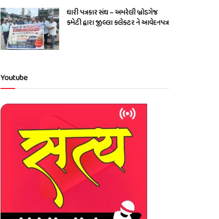
ધારી પત્રકાર સંઘ – અમરેલી બ્રોડગેજ
કમેટી દ્વારા જીલ્લા કલેકટર ને આવેદનપત્ર
Youtube