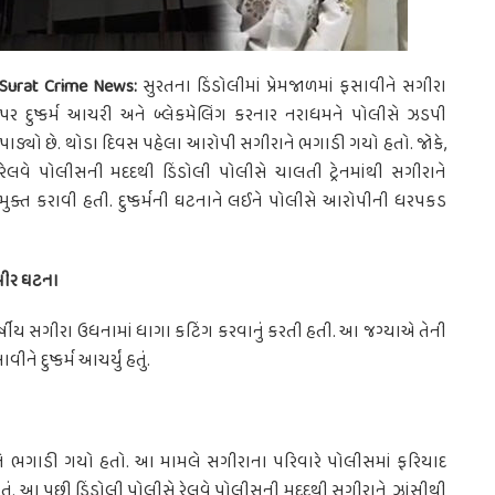
Surat Crime News:
સુરતના ડિંડોલીમાં પ્રેમજાળમાં ફસાવીને સગીરા
પર દુષ્કર્મ આચરી અને બ્લેકમેલિંગ કરનાર નરાધમને પોલીસે ઝડપી
પાડ્યો છે. થોડા દિવસ પહેલા આરોપી સગીરાને ભગાડી ગયો હતો. જોકે,
રેલવે પોલીસની મદદથી ડિંડોલી પોલીસે ચાલતી ટ્રેનમાંથી સગીરાને
મુક્ત કરાવી હતી. દુષ્કર્મની ઘટનાને લઈને પોલીસે આરોપીની ધરપકડ
ંભીર ઘટના
વર્ષીય સગીરા ઉધનામાં ધાગા કટિંગ કરવાનું કરતી હતી. આ જગ્યાએ તેની
ે દુષ્કર્મ આચર્યું હતું.
ીને ભગાડી ગયો હતો. આ મામલે સગીરાના પરિવારે પોલીસમાં ફરિયાદ
ળ્યું હતું. આ પછી ડિંડોલી પોલીસે રેલવે પોલીસની મદદથી સગીરાને ઝાંસીથી