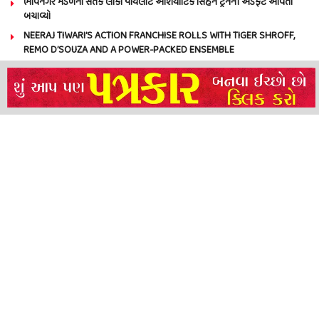
ભાવનગર મંડળના સતર્ક લોકો પાયલોટે એશિયાટિક સિંહને ટ્રેનની અડફેટે આવતાં
બચાવ્યો
NEERAJ TIWARI’S ACTION FRANCHISE ROLLS WITH TIGER SHROFF,
REMO D’SOUZA AND A POWER-PACKED ENSEMBLE
ધારી પત્રકાર સંઘ – અમરેલી બ્રોડગેજ કમેટી દ્વારા જીલ્લા કલેકટર ને આવેદનપત્ર
બ્રહ્માકુમારીઝના “10 કરોડ નશામુક્તિ પ્રતિજ્ઞા રાષ્ટ્રીય મહાઅભિયાન” નો પીએમ મોદી
દ્વારા કરાયો આરંભ
About
Advertise
Privacy & Policy
Contact
Call us: 9825191983
© 2024 Satya Samachar