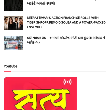
અડફેટે આવતાં બચાવ્યો
NEERAJ TIWARI’S ACTION FRANCHISE ROLLS WITH
TIGER SHROFF, REMO D’SOUZA AND A POWER-PACKED
ENSEMBLE
ધારી પત્રકાર સંઘ – અમરેલી બ્રોડગેજ કમેટી દ્વારા જીલ્લા કલેકટર ને
આવેદનપત્ર
Youtube