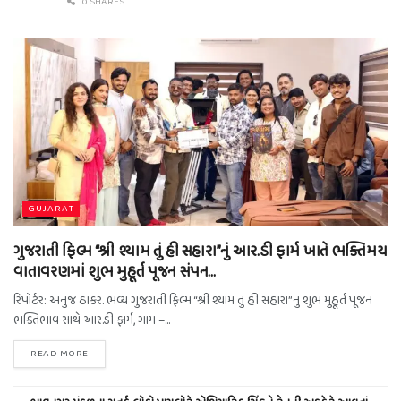
0 SHARES
GUJARAT
ગુજરાતી ફિલ્મ “શ્રી શ્યામ તું હી સહારા”નું આર.ડી ફાર્મ ખાતે ભક્તિમય
વાતાવરણમાં શુભ મુહૂર્ત પૂજન સંપન…
રિપોર્ટર: અનુજ ઠાકર. ભવ્ય ગુજરાતી ફિલ્મ “શ્રી શ્યામ તું હી સહારા”નું શુભ મુહૂર્ત પૂજન
ભક્તિભાવ સાથે આર.ડી ફાર્મ, ગામ –...
READ MORE