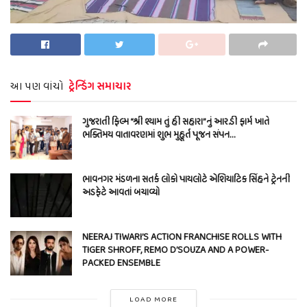
આ પણ વાંચો
ટ્રેન્ડિંગ સમાચાર
ગુજરાતી ફિલ્મ “શ્રી શ્યામ તું હી સહારા”નું આર.ડી ફાર્મ ખાતે
ભક્તિમય વાતાવરણમાં શુભ મુહૂર્ત પૂજન સંપન…
ભાવનગર મંડળના સતર્ક લોકો પાયલોટે એશિયાટિક સિંહને ટ્રેનની
અડફેટે આવતાં બચાવ્યો
NEERAJ TIWARI’S ACTION FRANCHISE ROLLS WITH
TIGER SHROFF, REMO D’SOUZA AND A POWER-
PACKED ENSEMBLE
LOAD MORE