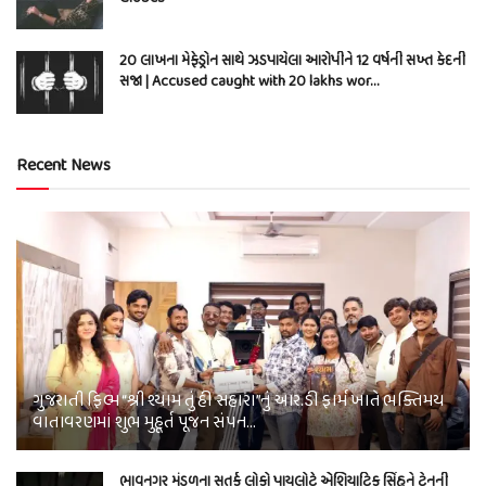
20 લાખના મેફેડ્રોન સાથે ઝડપાયેલા આરોપીને 12 વર્ષની સખ્ત કેદની
સજા | Accused caught with 20 lakhs wor…
Recent News
ગુજરાતી ફિલ્મ “શ્રી શ્યામ તું હી સહારા”નું આર.ડી ફાર્મ ખાતે ભક્તિમય
વાતાવરણમાં શુભ મુહૂર્ત પૂજન સંપન…
ભાવનગર મંડળના સતર્ક લોકો પાયલોટે એશિયાટિક સિંહને ટ્રેનની