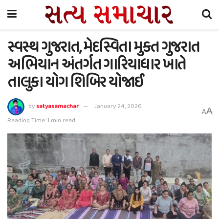
સ્વસ્થ ગુજરાત, મેદસ્વિતા મુકત ગુજરાત
અભિયાન અંતર્ગત ગારિયાધાર ખાતે
તાલુકા યોગ શિબિર યોજાઈ
by
satyasamachar
January 24, 2026
A
A
Reading Time: 1 min read