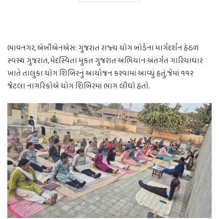
ભાવનગર, એબીએનએસ: ગુજરાત રાજ્ય યોગ બોર્ડના માર્ગદર્શન હેઠળ
સ્વસ્થ ગુજરાત, મેદસ્વિતા મુકત ગુજરાત અભિયાન અંતર્ગત ગારિયાધાર
ખાતે તાલુકા યોગ શિબિરનું આયોજન કરવામાં આવ્યું હતું.જેમાં ૧૧૨
જેટલા નાગરિકોએ યોગ શિબિરમાં ભાગ લીધો હતો.