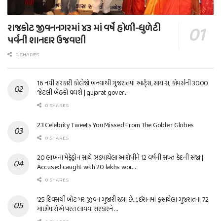
રાજકોટ જીવનનગરમાં ૪૩ માં વર્ષે હોળી-ધુળેટી
પર્વની શાનદાર ઉજવણી
0 SHARES
16 નવી સરકારી કોલેજો બનવાથી ગુજરાતમાં આર્ટ્સ, સાયન્સ, કોમર્સની 3000
જેટલી બેઠકો વધશે | gujarat gover…
0 SHARES
23 Celebrity Tweets You Missed From The Golden Globes
0 SHARES
20 લાખના મેફેડ્રોન સાથે ઝડપાયેલા આરોપીને 12 વર્ષની સખ્ત કેદની સજા |
Accused caught with 20 lakhs wor…
0 SHARES
’25 દિવસથી બોટ પર જીવન ગુજારી રહ્યા છે…’, ઈરાનમાં ફસાયેલા ગુજરાતના 72
માછીમારોએ પરત લાવવા સરકારને …