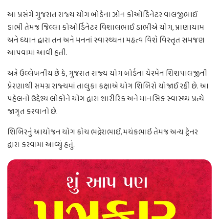
આ પ્રસંગે ગુજરાત રાજ્ય યોગ બોર્ડના ઝોન કોઓર્ડિનેટર વાલજીભાઈ
ડાભી તેમજ જિલ્લા કોઓર્ડિનેટર વિશાલભાઈ ડાભીએ યોગ, પ્રાણાયામ
અને ધ્યાન દ્વારા તન અને મનનાં સ્વાસ્થ્યના મહત્વ વિશે વિસ્તૃત સમજણ
આપવામાં આવી હતી.
અત્રે ઉલ્લેખનીય છે કે, ગુજરાત રાજ્ય યોગ બોર્ડના ચેરમેન શિશપાલજીની
પ્રેરણાથી સમગ્ર રાજ્યમાં તાલુકા કક્ષાએ યોગ શિબિરો યોજાઈ રહી છે. આ
પહેલનો ઉદ્દેશ્ય લોકોને યોગ દ્વારા શારીરિક અને માનસિક સ્વાસ્થ્ય પ્રત્યે
જાગૃત કરવાનો છે.
શિબિરનું આયોજન યોગ કોચ ભદ્રેશભાઈ, મયંકભાઇ તેમજ અન્ય ટ્રેનર
દ્વારા કરવામાં આવ્યું હતું.