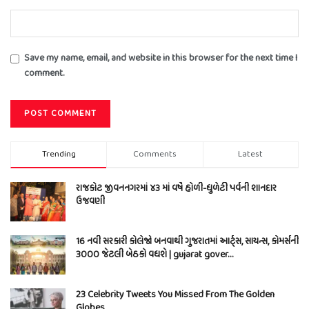
Save my name, email, and website in this browser for the next time I
comment.
Trending
Comments
Latest
રાજકોટ જીવનનગરમાં ૪૩ માં વર્ષે હોળી-ધુળેટી પર્વની શાનદાર
ઉજવણી
16 નવી સરકારી કોલેજો બનવાથી ગુજરાતમાં આર્ટ્સ, સાયન્સ, કોમર્સની
3000 જેટલી બેઠકો વધશે | gujarat gover…
23 Celebrity Tweets You Missed From The Golden
Globes