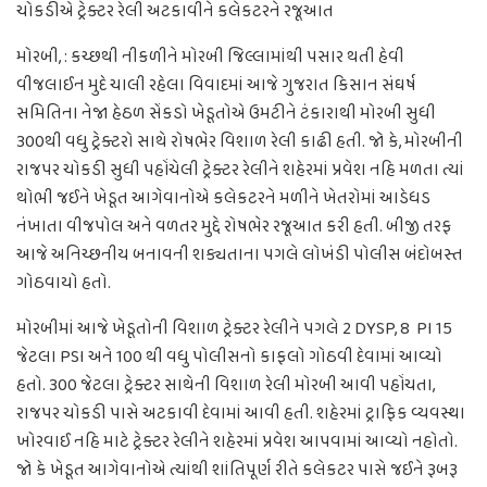
ચોકડીએ ટ્રેક્ટર રેલી અટકાવીને કલેકટરને રજૂઆત
મોરબી, : કચ્છથી નીકળીને મોરબી જિલ્લામાંથી પસાર થતી હેવી
વીજલાઈન મુદે ચાલી રહેલા વિવાદમાં આજે ગુજરાત કિસાન સંઘર્ષ
સમિતિના નેજા હેઠળ સેંકડો ખેડૂતોએ ઉમટીને ટંકારાથી મોરબી સુધી
300થી વધુ ટ્રેક્ટરો સાથે રોષભેર વિશાળ રેલી કાઢી હતી. જો કે, મોરબીની
રાજપર ચોકડી સુધી પહોંચેલી ટ્રેક્ટર રેલીને શહેરમાં પ્રવેશ નહિ મળતા ત્યાં
થોભી જઈને ખેડૂત આગેવાનોએ કલેકટરને મળીને ખેતરોમાં આડેધડ
નંખાતા વીજપોલ અને વળતર મુદ્દે રોષભેર રજૂઆત કરી હતી. બીજી તરફ
આજે અનિચ્છનીય બનાવની શક્યતાના પગલે લોખંડી પોલીસ બંદોબસ્ત
ગોઠવાયો હતો.
મોરબીમાં આજે ખેડૂતોની વિશાળ ટ્રેક્ટર રેલીને પગલે 2 DYSP, 8 PI 15
જેટલા PSI અને 100 થી વધુ પોલીસનો કાફલો ગોઠવી દેવામાં આવ્યો
હતો. 300 જેટલા ટ્રેક્ટર સાથેની વિશાળ રેલી મોરબી આવી પહોંચતા,
રાજપર ચોકડી પાસે અટકાવી દેવામાં આવી હતી. શહેરમાં ટ્રાફિક વ્યવસ્થા
ખોરવાઈ નહિ માટે ટ્રેક્ટર રેલીને શહેરમાં પ્રવેશ આપવામાં આવ્યો નહોતો.
જો કે ખેડૂત આગેવાનોએ ત્યાંથી શાંતિપૂર્ણ રીતે કલેકટર પાસે જઈને રૂબરૂ