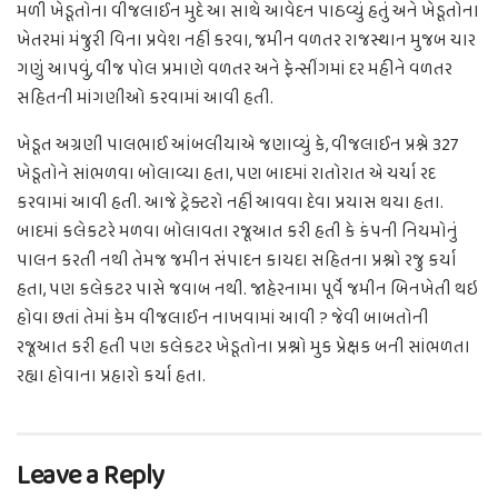
મળી ખેડૂતોના વીજલાઈન મુદે આ સાથે આવેદન પાઠવ્યું હતું અને ખેડૂતોના
ખેતરમાં મંજુરી વિના પ્રવેશ નહીં કરવા, જમીન વળતર રાજસ્થાન મુજબ ચાર
ગણું આપવું, વીજ પોલ પ્રમાણે વળતર અને ફેન્સીંગમાં દર મહીને વળતર
સહિતની માંગણીઓ કરવામાં આવી હતી.
ખેડૂત અગ્રણી પાલભાઈ આંબલીયાએ જણાવ્યું કે, વીજલાઈન પ્રશ્ને 327
ખેડૂતોને સાંભળવા બોલાવ્યા હતા, પણ બાદમાં રાતોરાત એ ચર્ચા રદ
કરવામાં આવી હતી. આજે ટ્રેક્ટરો નહીં આવવા દેવા પ્રયાસ થયા હતા.
બાદમાં કલેકટરે મળવા બોલાવતા રજૂઆત કરી હતી કે કંપની નિયમોનું
પાલન કરતી નથી તેમજ જમીન સંપાદન કાયદા સહિતના પ્રશ્નો રજુ કર્યા
હતા, પણ કલેકટર પાસે જવાબ નથી. જાહેરનામા પૂર્વે જમીન બિનખેતી થઇ
હોવા છતાં તેમાં કેમ વીજલાઈન નાખવામાં આવી ? જેવી બાબતોની
રજૂઆત કરી હતી પણ કલેકટર ખેડૂતોના પ્રશ્નો મુક પ્રેક્ષક બની સાંભળતા
રહ્યા હોવાના પ્રહારો કર્યા હતા.
Leave a Reply