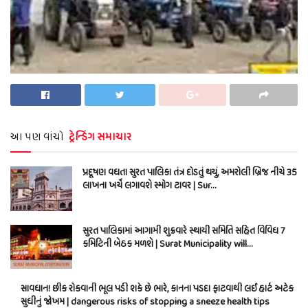
આ પણ વાંચો
ટ્રેન્ડિંગ સમાચાર
પ્રદૂષણ વધતા સુરત પાલિકા તંત્ર દોડતું થયું, અમરોલી બ્રિજ નીચે 35
લાખના ખર્ચે લગાવશે સ્મોગ ટાવર | Sur…
સુરત પાલિકામાં આગામી શુક્રવારે સ્થાયી સમિતિ સહિત વિવિધ 7
કમિટિની બેઠક મળશે | Surat Municipality will…
સાવધાન! છીંક રોકવાની ભૂલ પડી શકે છે ભારે, કાનના પડદા ફાટવાથી લઈ હાર્ટ અટેક
સુધીનું જોખમ | dangerous risks of stopping a sneeze health tips