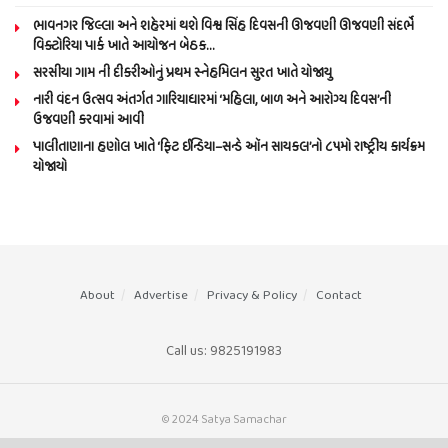
ભાવનગર જિલ્લા અને શહેરમાં થશે વિશ્વ સિંહ દિવસની ઊજવણી ઊજવણી સંદર્ભે
વિક્ટોરિયા પાર્ક ખાતે આયોજન બેઠક…
સરસીયા ગામ ની દીકરીઓનું પ્રથમ સ્નેહમિલન સુરત ખાતે યોજાયુ
નારી વંદન ઉત્સવ અંતર્ગત ગારિયાધારમાં ‘મહિલા, બાળ અને આરોગ્ય દિવસ’ની
ઉજવણી કરવામાં આવી
પાલીતાણાના હણોલ ખાતે ‘ફિટ ઈન્ડિયા–સન્ડે ઑન સાયકલ’નો ૮૫મો રાષ્ટ્રીય કાર્યક્રમ
યોજાયો
About
Advertise
Privacy & Policy
Contact
Call us: 9825191983
© 2024 Satya Samachar