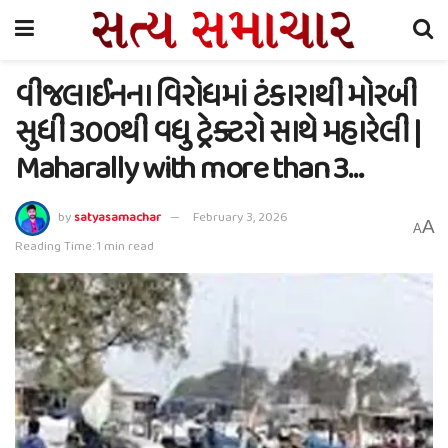
વીજલાઈનના વિરોધમાં ટંકારાથી મોરબી
સુધી 300થી વધુ ટ્રેક્ટરો સાથે મહારેલી |
Maharally with more than 3…
by
satyasamachar
February 3, 2026
A
A
Reading Time: 1 min read