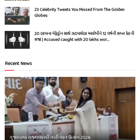
23 Celebrity Tweets You Missed From The Golden
Globes
20 લાખના મેફેડ્રોન સાથે ઝડપાયેલા આરોપીને 12 વર્ષની સખ્ત કેદની
સજા | Accused caught with 20 lakhs wor…
Recent News
ગુજરાતમાં રાજ્યવ્યાપી નારી વંદન ઉત્સવ 2026