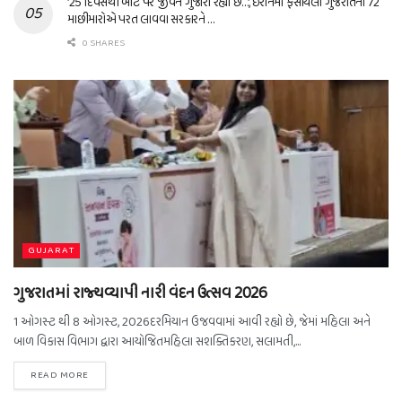
’25 દિવસથી બોટ પર જીવન ગુજારી રહ્યા છે…’, ઈરાનમાં ફસાયેલા ગુજરાતના 72
માછીમારોએ પરત લાવવા સરકારને …
0 SHARES
GUJARAT
ગુજરાતમાં રાજ્યવ્યાપી નારી વંદન ઉત્સવ 2026
1 ઓગસ્ટ થી 8 ઓગસ્ટ, 2026દરમિયાન ઉજવવામાં આવી રહ્યો છે, જેમાં મહિલા અને
બાળ વિકાસ વિભાગ દ્વારા આયોજિતમહિલા સશક્તિકરણ, સલામતી,...
READ MORE