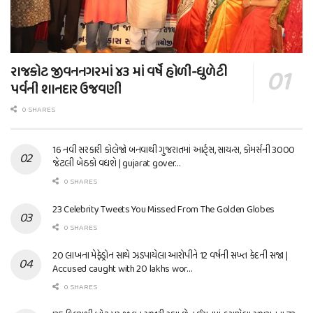
રાજકોટ જીવનનગરમાં ૪૩ માં વર્ષે હોળી-ધુળેટી
પર્વની શાનદાર ઉજવણી
0 SHARES
16 નવી સરકારી કોલેજો બનવાથી ગુજરાતમાં આર્ટ્સ, સાયન્સ, કોમર્સની 3000
જેટલી બેઠકો વધશે | gujarat gover…
0 SHARES
23 Celebrity Tweets You Missed From The Golden Globes
0 SHARES
20 લાખના મેફેડ્રોન સાથે ઝડપાયેલા આરોપીને 12 વર્ષની સખ્ત કેદની સજા |
Accused caught with 20 lakhs wor…
0 SHARES