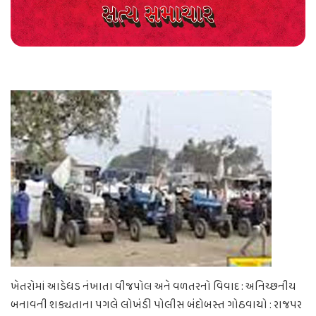
ખેતરોમાં આડેધડ નંખાતા વીજપોલ અને વળતરનો વિવાદ : અનિચ્છનીય
બનાવની શક્યતાના પગલે લોખંડી પોલીસ બંદોબસ્ત ગોઠવાયો : રાજપર