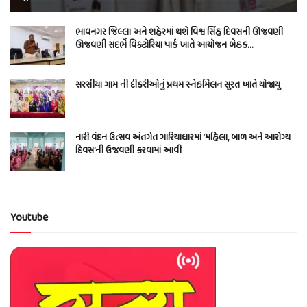
ભાવનગર જિલ્લા અને શહેરમાં થશે વિશ્વ સિંહ દિવસની ઊજવણી
ઊજવણી સંદર્ભે વિક્ટોરિયા પાર્ક ખાતે આયોજન બેઠક…
સરસીયા ગામ ની દીકરીઓનું પ્રથમ સ્નેહમિલન સુરત ખાતે યોજાયુ
નારી વંદન ઉત્સવ અંતર્ગત ગારિયાધારમાં ‘મહિલા, બાળ અને આરોગ્ય
દિવસ’ની ઉજવણી કરવામાં આવી
Youtube